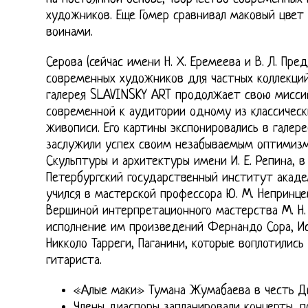
художников. Еще Гомер сравнивал маковый цвет 
воинами.
Серова (сейчас имени Н. Х. Еремеева и В. Л. Пре
современных художников для частных коллекций
галерея SLAVINSKY ART продолжает свою мисси
современной к аудитории одному из классическ
живописи. Его картины экспонировались в галер
заслужили успех своим незабываемым оптимизм
Скульптуры и архитектуры имени И. Е. Репина, в
Петербургский государственный институт акаде
учился в мастерской профессора Ю. М. Непринце
Вершиной интерпретационного мастерства М. Н.
исполнение им произведений Фернандо Сора, Ис
Никколо Тарреги, Паганини, которые воплотилис
гитариста.
«Алые маки» Тумана Жумабаева в честь Д
Члены диаспоры запланировали концерты, 