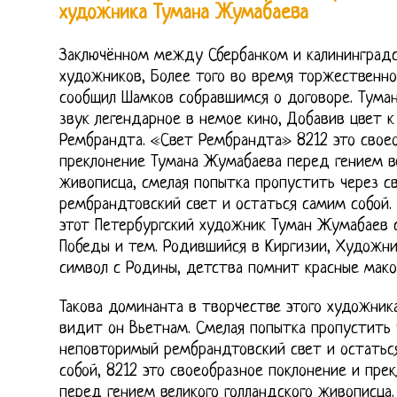
художника Тумана Жумабаева
Заключённом между Сбербанком и калининград
художников, Более того во время торжественно
сообщил Шамков собравшимся о договоре. Тума
звук легендарное в немое кино, Добавив цвет к
Рембрандта. «Свет Рембрандта» 8212 это своео
преклонение Тумана Жумабаева перед гением ве
живописца, смелая попытка пропустить через 
рембрандтовский свет и остаться самим собой.
этот Петербургский художник Туман Жумабаев 
Победы и тем. Родившийся в Киргизии, Художник
символ с Родины, детства помнит красные мако
Такова доминанта в творчестве этого художник
видит он Вьетнам. Смелая попытка пропустить
неповторимый рембрандтовский свет и остать
собой, 8212 это своеобразное поклонение и пр
перед гением великого голландского живописца.