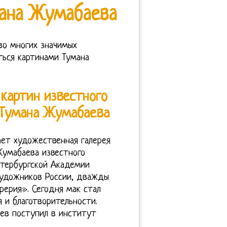
ана Жумабаева
 во многих значимых
ться картинами Тумана
 картин известного
 Тумана Жумабаева
ает художественная галерея
Жумабаева известного
етербургской Академии
художников России, дважды
ерия». Сегодня мак стал
 и благотворительности.
ев поступил в институт