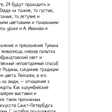
те, 24 будут проходить и
лядя на тонкие, то густые,
озные, то летучие и
ными цветовыми и тональными
сь уроки и А. Иванова и
онение и преклонение Тумана
 живописца, смелая попытка
брандтовский свет и
ственный неповторимый способ
е Родины, соединив традиции
м цвета. Пейзажи, в его
 но люди, – отношение к
морты. Как колумбийский
алереи выставки и
ке таких признанных
искусств Санкт-Петербурга
сем. С октября продолжится