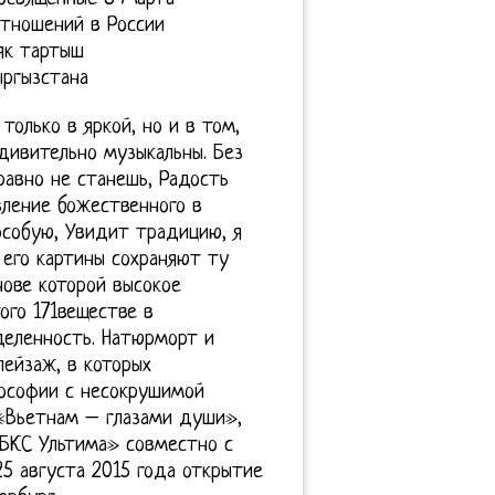
тношений в России
як тартыш
ыргызстана
олько в яркой, но и в том,
дивительно музыкальны. Без
авно не станешь, Радость
вление божественного в
собую, Увидит традицию, я
 его картины сохраняют ту
нове которой высокое
ого 171веществе в
деленность. Натюрморт и
ейзаж, в которых
лософии с несокрушимой
 «Вьетнам – глазами души»,
«БКС Ультима» совместно с
5 августа 2015 года открытие