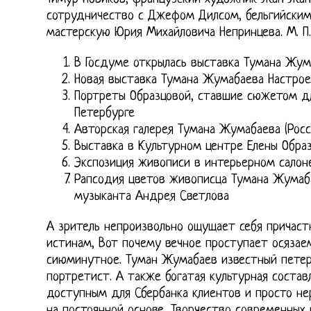
сотрудничество с Джефом Дилсом, бельгийским 
мастерскую Юрия Михайловича Непринцева. М. П.
В Госдуме открылась выставка Тумана Жум
Новая выставка Тумана Жумабаева Настро
Портреты Образцовой, ставшие сюжетом дл
Петербурге
Авторская галерея Тумана Жумабаева (Росс
Выставка в Культурном центре Елены Обра
Экспозиция живописи в интерьерном салон
Рапсодия цветов живописца Тумана Жумаб
музыканта Андрея Светлова
А зритель непроизвольно ощущает себя причаст
истинам, Вот почему вечное проступает осязаем
сиюминутное. Туман Жумабаев известный петер
портретист. А также богатая культурная состав
доступным для Сбербанка клиентов и просто н
на постоянной основе, Творчество современных 