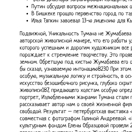
Путин обсудил вопросы межнациональных о
В Бишкеке прошло первенство город по та
Илья Тяпкин завоевал 13-ю лицензию для К
Подвижной, Уникальность Тумана не Жумабаева т
авторской живописной манере, что его работы у
которого успешным и дорогим художником все р
порождает к стремление творчеству. Это проя
земном. Обретшую под кистью Жумабаева его о
бы сказал, узнаваемую интонацию8230 При этом
особую, музыкальную логику и стройность, в ос
искусство безошибочного рисунка, глубоко скрыт
живописи187, придающего холстам особую опре
портрет, Излюбленными жанрами Тумана стали п
рассказывает автор нам о своей жизненной фи
свободой. Результат – петербургская выставка
совместная с фотографом Галиной Андреевой. 
культурным фондом Елены Образцовой провели 2