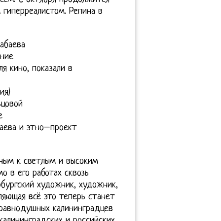
гиперреалистом. Репина в
абаева
ение
я кино, показали в
ия)
зцовой
е
аева и этно–проект
ным к светлым и высоким
о в его работах сквозь
бургский художник, художник,
ляющая всё это теперь станет
еравнодушных калининградцев
калининградских и российских