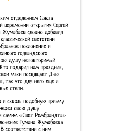
ским отделением Союза
й церемонии открытия Сергей
н Жумабаев словно добавил
 классической светотени
бразное поклонение и
ликого голландского
свою душу неповторимый
 Кто подарил нам праздник,
свои маки посвящает Дню
, так что для него еще и
вые степи.
а и сквозь подобную призму
 через свою душу
ся самим «Свет Рембрандта»
еклонение Тумана Жумабаева
 В соответствии с ним