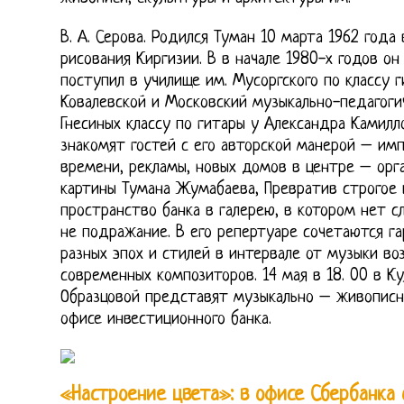
В. А. Серова. Родился Туман 10 марта 1962 года
рисования Киргизии. В в начале 1980-х годов он
поступил в училище им. Мусоргского по классу 
Ковалевской и Московский музыкально-педагог
Гнесиных классу по гитары у Александра Камилл
знакомят гостей с его авторской манерой – им
времени, рекламы, новых домов в центре – орг
картины Тумана Жумабаева, Превратив строгое 
пространство банка в галерею, в котором нет с
не подражание. В его репертуаре сочетаются г
разных эпох и стилей в интервале от музыки в
современных композиторов. 14 мая в 18. 00 в К
Образцовой представят музыкально – живописн
офисе инвестиционного банка.
«Настроение цвета»: в офисе Сбербанка 