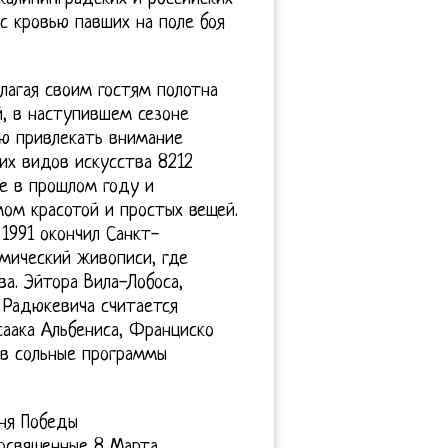
с кровью павших на поле боя
длагая своим гостям полотна
, в наступившем сезоне
ю привлекать внимание
их видов искусства 8212
ее в прошлом году и
ом красотой и простых вещей.
 1991 окончил Санкт-
мический живописи, где
ва. Эйтора Вила-Лобоса,
 Радюкевича считается
аака Альбениса, Франциско
ь в сольные программы
ня Победы
посвященные 8 Марта