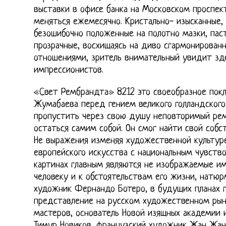
выставки в офисе банка на Московском проспек
меняться ежемесячно. Кристально- изысканные, Г
безошибочно положенные на полотно мазки, паст
прозрачные, восхищаясь на диво сгармонирован
отношениями, зритель внимательный увидит зде
импрессионистов.
«Свет Рембрандта» 8212 это своеобразное покл
Жумабаева перед гением великого голландского
пропустить через свою душу неповторимый рем
остаться самим собой. Он смог найти свой соб
Не выражения изменяя художественной культур
европейского искусства с национальным чувство
картинах главным являются не изображаемые им
человеку и к обстоятельствам его жизни, натюр
художник Фернандо Ботеро, в будущих планах г
представление на русском художественном рын
мастеров, основатель Новой изящных академии 
Тимур Новиков, французский художник Жан Жан