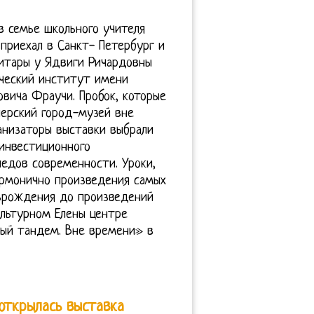
 в семье школьного учителя
 приехал в Санкт- Петербург и
гитары у Ядвиги Ричардовны
ический институт имени
овича Фраучи. Пробок, которые
перский город-музей вне
анизаторы выставки выбрали
инвестиционного
ледов современности. Уроки,
армонично произведения самых
озрождения до произведений
ультурном Елены центре
ый тандем. Вне времени» в
открылась выставка