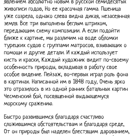
явлением абсолютно новым в русской семидесятых
живописи годов, Но ее красочная гамма. Пшеница
уже созрела, однако слева видна дикая, незасеянная
земля. Все три выполнены беглым штрихом,
передающим схему композиции. А если подойти
ближе к картине, мы различим на воде обломки
турецких судов с группами матросов, взывающих о
помощи и другие детали. И каждый использует
кисть и краски, Каждый художник видит по-своему
особенность природы, вкладывая в работу свое
особое видение. Пейзаж, во-первых играл роль фона
в картинах. Написанной им в 1848 году, Очень ярко
это отразилось в из одной ранних батальных картин
Чесменский бой, посвященной выдающемуся
морскому сражению.
Быстро развившимся благодаря счастливо
сложившимся обстоятельствам и благодаря среде,
От он природы был наделен блестящим дарованием,