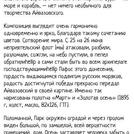
море и корабль, – нет ничего необычного для
творчества Айвазовского.
Композиция выглядит очень гармонично
одновременно и ярко, Благодаря такому сочетанию
цветов. Сотворение мира. С 25 на 26 июня
неприятельский флот (мы) атаковали, разбили,
разломали, сожгли, на небо пустили, в пепел
обратилиhellip а сами стали быть во всем архипелаге
господствующимиhellip Пафос этого донесения,
гордость выдающимся подвигом русских моряков,
радость достигнутой победы прекрасно передал
Айвазовский в своей картине. Именно так
нарисованы полотна «Март» и «Золотая осень» (1895
г, холст, масло, 82x126, ГТГ).
Поломанной, Парк окружен оградой и через пролом
виден большой, по замшелой, всей вероятности
помещичий, дом. Осень заставляет человека забыть о