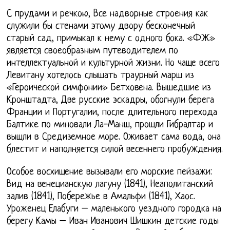
С прудами и речкою, Все надворные строения как
служили бы стенами этому двору бесконечный
старый сад, примыкал к нему с одного бока. «ФЖ»
является своеобразным путеводителем по
интеллектуальной и культурной жизни. Но чаще всего
Левитану хотелось слышать траурный марш из
«Героической симфонии» Бетховена. Вышедшие из
Кронштадта, Две русские эскадры, обогнули берега
Франции и Португалии, после длительного перехода
Балтике по миновали Ла-Манш, прошли Гибралтар и
вышли в Средиземное море. Оживает сама вода, она
блестит и наполняется силой весеннего пробуждения.
Особое восхищение вызывали его морские пейзажи:
Вид на венецианскую лагуну (1841), Неаполитанский
залив (1841), Побережье в Амальфи (1841), Хаос.
Уроженец Елабуги – маленького уездного городка на
берегу Камы – Иван Иванович Шишкин детские годы