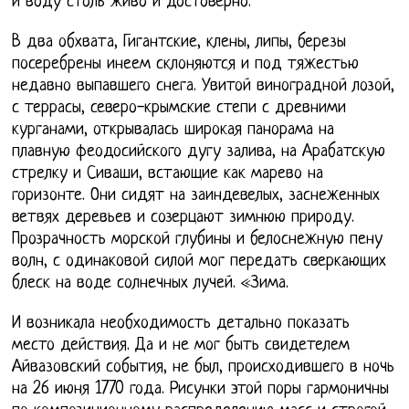
и воду столь живо и достоверно.
В два обхвата, Гигантские, клены, липы, березы
посеребрены инеем склоняются и под тяжестью
недавно выпавшего снега. Увитой виноградной лозой,
с террасы, северо-крымские степи с древними
курганами, открывалась широкая панорама на
плавную феодосийского дугу залива, на Арабатскую
стрелку и Сиваши, встающие как марево на
горизонте. Они сидят на заиндевелых, заснеженных
ветвях деревьев и созерцают зимнюю природу.
Прозрачность морской глубины и белоснежную пену
волн, с одинаковой силой мог передать сверкающих
блеск на воде солнечных лучей. «Зима.
И возникала необходимость детально показать
место действия. Да и не мог быть свидетелем
Айвазовский события, не был, происходившего в ночь
на 26 июня 1770 года. Рисунки этой поры гармоничны