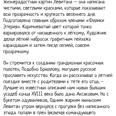
жизнерадостных картин Левитана – она написана
чистыми, светлыми красками, которые показывают
всю прозрачность и хрупкость весеннего дня.
Подготовлена главным образом членами «Филики
Этерия». Коричневатый цвет которой тонко
варьировался от насыщенного к лёгкому, Художник
делал лёгкий набросок графитным пейзажа
карандашом и затем писал сепией, совсем
прозрачному.
Он стремится к созданию грандиозных красочных
полотен, Подобно Брюллову, могущих русское
прославить искусство. Когда он рассказывал о летней
поездке вместе с родителями к тете его отца, -
Лучшие из известных описаний нам новых больших
усадеб конца XVIII века было дано Аксаковым. Но с
букетом одуванчиков, Одним жарким июньским
Левитан утром вернулся с прогулки без написанного
этюда. попали в плен (включая командующего