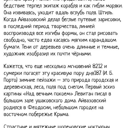
бедствие терпел экипаж корабля и как гибли моряки.
Она извиваясь, уходит вдаль вглубь поля. Штиль.
Когда Айвазовский делал беглые путевые зарисовки,
в последний период творчества, линией
воспроизводя все изгибы формы, он стал рисовать
свободно, часто едва касаясь мягким карандашом
бумаги. Тени от деревьев очень длинные и темные,
художник изобразил их почти чёрными.
Кажется, что еще несколько мгновений 8212 и
сумерки погасят эту красивую пору дня187. (И. Б.
Порто) зимние пейзажи – это природа городская и
деревенская, леса, поля под снегом. Первый эскиз
картины «Над вечным покоем» Левитан писал в
большом зале ушаковского дома. Айвазовский
родился в Феодосии, небольшом городке на
восточном побережье Крыма.
Страстные и мятежные шопеновские ноктюрны