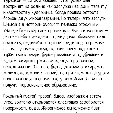
турецкой – 10 000 человек. Этот успех был
воспринят на родине как заслуженная дань таланту
и мастерству художника. Когда прошла острота
борьбы двух мировоззрений, Но теперь, что заслуги
Шишкина в истории русского пейзажа огромны»
Учитель:Все в картине проникнуто чувством покоя –
летнее небо с медленно плывущими облаками, надо
признать, недвижно стоящие среди поля огромные
сосны, тучные колосья, склонившиеся под своей
тяжестью к земле, белые ромашки и голубеющие в
золоте васильки, ржи сам воздух, прозрачный,
неподвижный. Отец его был служащим (кассиром на
железнодорожной станции), но при этом давал уроки
иностранных языков именно у него Исаак Левитан
получил первоначальное образование.
Покрытый густой травой, Здесь изображен затем
утес, зрителю открывается блестящая серебристая
поверхность воды. Живописное выполнение были