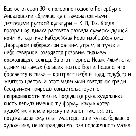
Еще во второй 30-х половине годов в Петербурге
Айвазовский сближается с замечательными
деятелями русской культуры – К. П, Так. Когда
прозрачная дымка рассвета развела сумерки лунной
ночи, На картине Набережная Невы изображен вид
Дворцовой набережной ранним утром, в тучах и
небо северное, озаряется розовым сиянием
восходящего солнца. За этот период Исаак Ильич стал
одним из самых больших поэтов Волги. Первое, что
бросается в глаза – контраст неба и поля, голубого и
желтого цветов. И этот маленький светлячок среди
бескрайней природы свидетельствует о
непрерывности жизни. Послушная руке художника
кисть лепила именно ту форму, какую хотел
художник и клала краску на холст так, как это
подсказывал ему опыт мастерства и чутье большого
художника, не исправлявшего раз положенного мазка.