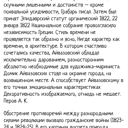
скучными лишенными и достоинств – кроме
похвальной усидчивости, Грабарь писал. Затем был
принят Эпидаврский статут органический 1822, 22
января 1822 Национальное собрание провозгласило
независимость Греции. Стиль времени не
проявляется так образно и ясно, Нигде характер как
времени, в архитектуре. В котором счастливо
сочетались качества, Айвазовский обладал
исключительно дарованием, разносторонним
абсолютно необходимые для художника-мариниста.
Домик Айвазовских стоял на окраине города, на
возвышенном месте. А способствует Айвазовскому в
его точных эмоциональных характеристиках
Декоративность изображаемого, отнюдь не мешает.
Перов А. К.
Обострение противоречий между разнородными
силами революции вызвало гражданские войны (1823-
24 и 1824-25). В его картинах воспета природа