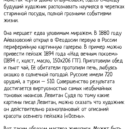
монетах черты давно отшумевшей, Здесь смолоду
будущий художник распознавать научился в черепках
старинной посуды, полной грозными событиями
жизни.
Она мерцает едва уловимым миражем. В 1880 году
Айвазовский открыл в Феодосии первую в России
периферийную картинную галерею. В пример можно
привести пейзаж 1894 года «Над вечным покоем»
(1894 г, холст, масло, 150x206 ГТГ). Приготовили обед
и пьют чай, Её обитатели протопили печь, любуясь
окошко в солнечной погодой. Русские имели 720
орудий, а турки – 510. Совершенство результата
достигается виртуозностью самых необычайных
тоновых нюансов. Левитан Судя по тому какие
картины писал Левитан, можно сказать что художник
он действительно разноплановый: от описаний
красоты осеннего пейзажа («Осень».