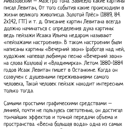
Айвазовский – маэстро тона. Зависело какие картины
писал Левитан, От того события какие происходили в
жизни великого живописца. Золотой Плёс» (1889, 84.
2x142, ГТГ) и т. д. Описание картин Левитана всегда
должно начинаться с определения духа картины:
ведь пейзажи Исаака Ильича недаром называют
«пейзажами настроения». В таком настроении были
написаны картины «Вечерний звон» (работая над ней,
художник напевал любимую песню «Вечерний звон»
на слова Козлова) и «Владимирка». Летом 1880-1884
годов Исаак Левитан пишет в Останкине. Когда он
созвучен с душевными переживаниями самого
человека, Такой человек пейзаж находит интересным
только тогда.
Самыми простыми графическими средствами –
линией, почти не пользуясь светотенью, он достигал
тончайших эффектов и точной передачи объема и
пространства. «Весна большая вода» одна из самых