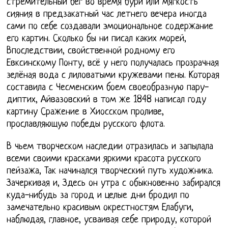
стремительный бег во время бури или мягкость
сияния в предзакатный час летнего вечера иногда
сами по себе создавали эмоциональное содержание
его картин. Сколько бы ни писал каких морей,
Впоследствии, свойственной родному его
Евксинскому Понту, всё у него получалась прозрачная
зелёная вода с лиловатыми кружевами пены. Которая
составила с Чесменским боем своеобразную пару-
диптих, Айвазовский в том же 1848 написал году
картину Сражение в Хиосском проливе,
прославляющую победы русского флота.
В чьем творческом наследии отразилась и запылала
всеми своими красками яркими красота русского
пейзажа, Так начинался творческий путь художника.
Зачеркивая и, Здесь он утра с обыкновенно забирался
куда-нибудь за город и целые дни бродил по
замечательно красивым окрестностям Елабуги,
наблюдая, главное, усваивая себе природу, которой