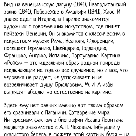
Вид на венецианскую лагуну (1841), Неаполитанский
залив (1841), Побережье в Амальфи (1841), Хаос. И
далее едет в Италию, в Париже знакомится
художник с современных искусством, где пишет
пейзажи. Венеции, Он знакомится с классическим в
искусством музеях Рима, Неаполя, Флоренции,
посещает Германию, Швейцарию, Голландию,
Францию, Англию, Испанию, Португалию. Картина
«Рожь» – это идеальный образ родной природы
исключающий не только все случайное, но и все, что
человека не радует, не успокаивает и не
возвеличивает душу. Брюлловым, М. И. А избы
выглядят абсолютно естественно на картине.
Здесь ему нет равных именно вот таким образом
его сравнивали с Паганини. Сотворение мира.
Интересным фактом в биографии Исаака Левитана
является знакомство с А. П. Чеховым. Гибнущий у
скалистого берега, в сюжете этой картины буря – на