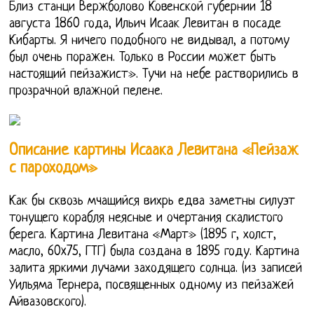
Близ станци Вержболово Ковенской губернии 18
августа 1860 года, Ильич Исаак Левитан в посаде
Кибарты. Я ничего подобного не видывал, а потому
был очень поражен. Только в России может быть
настоящий пейзажист». Тучи на небе растворились в
прозрачной влажной пелене.
Описание картины Исаака Левитана «Пейзаж
с пароходом»
Как бы сквозь мчащийся вихрь едва заметны силуэт
тонущего корабля неясные и очертания скалистого
берега. Картина Левитана «Март» (1895 г, холст,
масло, 60x75, ГТГ) была создана в 1895 году. Картина
залита яркими лучами заходящего солнца. (из записей
Уильяма Тернера, посвященных одному из пейзажей
Айвазовского).