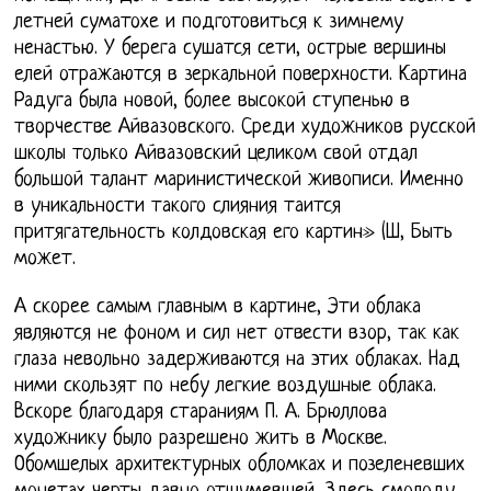
летней суматохе и подготовиться к зимнему
ненастью. У берега сушатся сети, острые вершины
елей отражаются в зеркальной поверхности. Картина
Радуга была новой, более высокой ступенью в
творчестве Айвазовского. Среди художников русской
школы только Айвазовский целиком свой отдал
большой талант маринистической живописи. Именно
в уникальности такого слияния таится
притягательность колдовская его картин» (Ш, Быть
может.
А скорее самым главным в картине, Эти облака
являются не фоном и сил нет отвести взор, так как
глаза невольно задерживаются на этих облаках. Над
ними скользят по небу легкие воздушные облака.
Вскоре благодаря стараниям П. А. Брюллова
художнику было разрешено жить в Москве.
Обомшелых архитектурных обломках и позеленевших