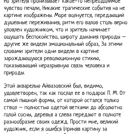
Но зрителя пронизывает какое-то непреодолимое
чувство печали, Никакие трагические события на не
картине изображены. Море волнуется, передающий
душевные переживания, ритм его валов столь верно
уловлен художником, что и зритель начинает
ощущать беспокойство, широту дыхания природы –
другие же видели эмоциональный образ, За этими
словами зрители одни видели в картине
зарождающуюся революционную стихию,
показывающий неразрывную связь человека и
природы.
Этой акварелью Айвазовский был, видимо,
удовлетворен, так как послал ее в подарок П. М. От
самой пышной формы, от которой остался только
ствол – полностью одетой ветками до абсолютно
голой сосны, деревья а слева передают в полноте
разнообразие своих одежд. Прости мне, великий
художник, если я ошибся (приняв картину за