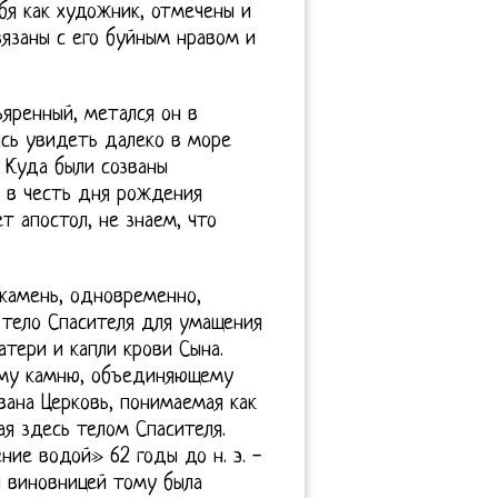
бя как художник, отмечены и
вязаны с его буйным нравом и
яренный, метался он в
ясь увидеть далеко в море
 Куда были созваны
 в честь дня рождения
т апостол, не знаем, что
камень, одновременно,
 тело Спасителя для умащения
атери и капли крови Сына.
ному камню, объединяющему
вана Церковь, понимаемая как
я здесь телом Спасителя.
ие водой» 62 годы до н. э. -
и виновницей тому была