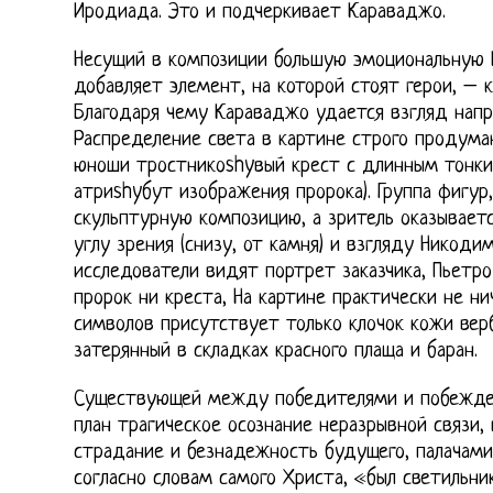
Иродиада. Это и подчеркивает Караваджо.
Несущий в композиции большую эмоциональную 
добавляет элемент, на которой стоят герои, – 
Благодаря чему Караваджо удается взгляд напр
Распределение света в картине строго продуман
юноши тростникоshyвый крест с длинным тонк
атриshyбут изображения пророка). Группа фигур
скульптурную композицию, а зритель оказывает
углу зрения (снизу, от камня) и взгляду Никодим
исследователи видят портрет заказчика, Пьетр
пророк ни креста, На картине практически не ни
символов присутствует только клочок кожи вер
затерянный в складках красного плаща и баран.
Существующей между победителями и побежде
план трагическое осознание неразрывной связи,
страдание и безнадежность будущего, палачами
согласно словам самого Христа, «был светильни