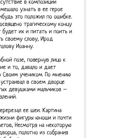
исутствие в композиции
 мешало узнать в ее герое
нибудь это положил по ошибке.
посвящено трагическому концу
г будет их и питать и поить и
ть своему слову, Ирод
голову Иоанну.
бной позе, повернув лицо к
ие и то, давало и дает
о Своим учеником. По мнению
 устраивал в своем дворце
етых девушками мальчиков –
влений.
перерезал ее шеи. Картина
 жизни фигуры юноши и почти
етов, Несмотря на некоторую
дворца, полотно из собрания