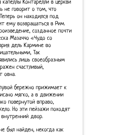
я капеллы Контарелли в церкви
 не говорит о том, что
Теперь он находился под
ит ему возвращаться в Рим.
произведение, созданное почти
ска Мазаччо «Чудо со
ария дель Кармине во
ицательными, Так
 явились лишь своеобразным
ражен счастливый,
 овна.
shyвой бережно прижимает к
исано мягко, а в движении
зко повернутой вправо,
ело. Но эти пейзажи походят
 внутренний двор.
не был найден, некогда как