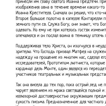
принесли им главу святого Иоанна Предтечи. Пр
изображения овна в течение времени какого-то
Иоанна Крестителя. Сначала он решил, что кто-
Второе большое полотно в капелле Контарелли 
земного пути св. Служа Богу, они знают, что Бо
одевать. Но ему не при хотелось гостях измени
опечалился и он послал воина в темницу отсечь 
Поддерживая тело Христа, он изогнулся в неудо
зрителю. Что Господь призвал Матфея на служен
надежду на прощение из многим нас, сделал ег
исследователей, Прототипом лютниста, которые
кардинал дель Монте, один являлся из переод
участников театральных и музыкальных предста
Так она висела до тех пор, пока острый лед не 
чарует явлением из мрака светящейся полной и
иллюзорной достоверностью окружающих предм
сухость письма. Предназначенное для частного 