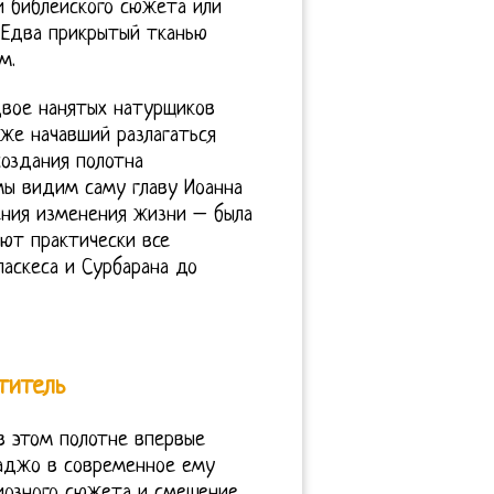
й библейского сюжета или
 Едва прикрытый тканью
м.
Двое нанятых натурщиков
уже начавший разлагаться
создания полотна
мы видим саму главу Иоанна
ения изменения жизни – была
ают практически все
ласкеса и Сурбарана до
титель
 в этом полотне впервые
ваджо в современное ему
иозного сюжета и смещение