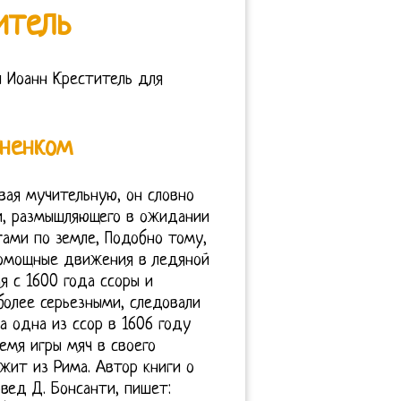
итель
л Иоанн Креститель для
гненком
вая мучительную, он словно
и, размышляющего в ожидании
гами по земле, Подобно тому,
помощные движения в ледяной
я с 1600 года ссоры и
более серьезными, следовали
а одна из ссор в 1606 году
емя игры мяч в своего
жит из Рима. Автор книги о
вед Д. Бонсанти, пишет: