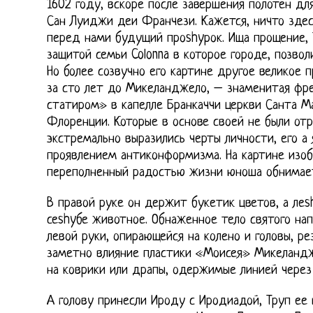
1602 году, вскоре после завершения полотен дл
Сан Луиджи деи Франчези. Кажется, ничто здесь
перед нами будущий проshyрок. Ища прощение, 
защитой семьи Colonna в которое городе, позвол
Но более созвучно его картине другое великое 
за сто лет до Микеланджело, – знаменитая фре
статиром» в капелле Бранкаччи церкви Санта М
Флоренции. Которые в основе своей не были отр
экстремально выразились черты личности, его а
проявлением антиконформизма. На картине изоб
переполненный радостью жизни юноша обнимает
В правой руке он держит букетик цветов, а ле
сеshyбе животное. Обнаженное тело святого нап
левой руки, опирающейся на колено и головы, ре
заметно влияние пластики «Моисея» Микеландж
на коврики или драпы, одержимые линией через
А голову принесли Ироду с Иродиадой, Труп ее 