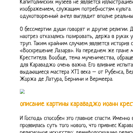
Капитолийских музеев не является иллюстрацие
изображением, служащим потребностям культа.
одухотворенный ангел выглядит вполне реальны
О бессмертии души говорят и другие религии. 
наотрез отказались позировать, держа в руках 
труп. Таким крайним случаем является история 
«Воскрешение Лазаря». На переднем же плане 
Крестителя. Вообще, тема мученичества, обращ
для Караваджо очень важна. Его влияние испыт
выдающиеся мастера ХТ1 века – от Рубенса, Ве
Жоржа де Латура, Бернини и Вермеера.
описание картины караваджо иоанн крес
И Господь способен это главное спасти. Именно
проявилась суть того нового, что привнес Кара
религиозное искусство: демифологизацию религ