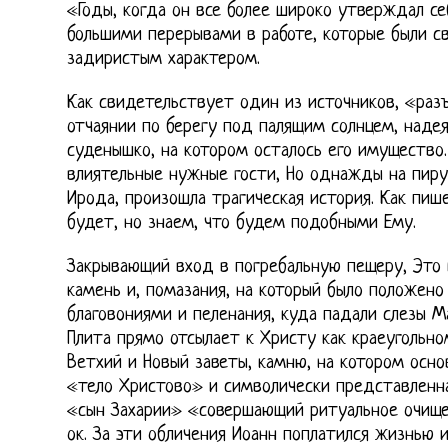
«Годы, когда он все более широко утверждал се
большими перерывами в работе, которые были с
задиристым характером.
Как свидетельствует один из источников, «разъ
отчаянии по берегу под палящим солнцем, наде
суденышко, на котором осталось его имущество.
влиятельные нужные гости, Но однажды на пиру
Ирода, произошла трагическая история. Как пише
будет, но знаем, что будем подобными Ему.
Закрывающий вход в погребальную пещеру, Это 
камень и, помазания, на который было положено
благовониями и пеленания, куда падали слезы М
Плита прямо отсылает к Христу как краеуголь
Ветхий и Новый заветы, камню, на котором осно
«тело Христово» и символически представленна
«сын Захарии» «совершающий ритуальное очищен
ок. За эти обличения Иоанн поплатился жизнью 