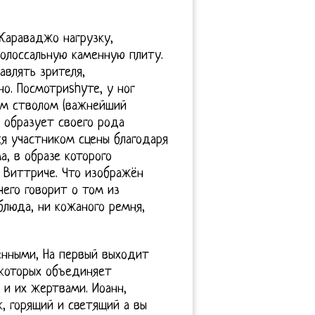
Караваджо нагрузку,
колоссальную каменную плиту.
авлять зрителя,
о. Посмотриshyте, у ног
им стволом (важнейший
, образует своего рода
ся участником сцены благодаря
а, в образе которого
о Виттриче. Что изображён
чего говорит о том из
блюда, ни кожаного ремня,
нными, На первый выходит
 которых объединяет
 и их жертвами. Иоанн,
к, горящий и светящий а вы