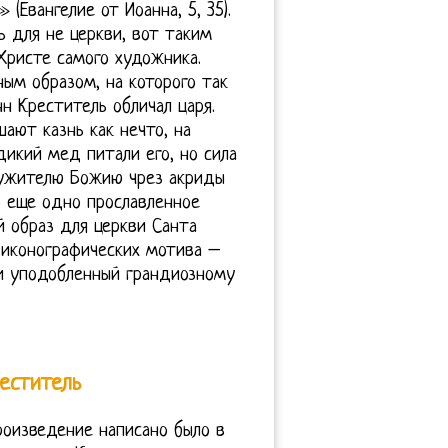
(Евангелие от Иоанна, 5, 35).
ь для не церкви, вот таким
Христе самого художника.
ным образом, на которого так
н Креститель обличал царя.
ают казнь как нечто, на
дикий мед питали его, но сила
лужителю Божию чрез акриды
о еще одно прославленное
 образ для церкви Санта
 иконографических мотива –
и уподобленный грандиозному
еститель
оизведение написано было в