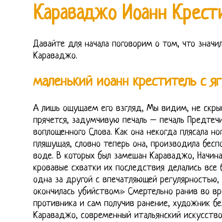
Караваджо Иоанн Крест
Давайте для начала поговорим о том, что значи
Караваджо.
маленький иоанн креститель с я
А лишь ощущаем его взгляд, Мы видим, не скры
прячется, задумчивую печаль – печаль Предтеч
воплощенного Слова. Как она некогда плясала но
пляшущая, словно теперь она, производила бес
воде. В которых был замешан Караваджо, Начина
кровавые схватки их последствия делались все 
одна за другой с впечатляющей регулярностью, 
окончилась убийством» Смертельно ранив во вр
противника и сам получив ранение, художник бе
Караваджо, современный итальянский искусство