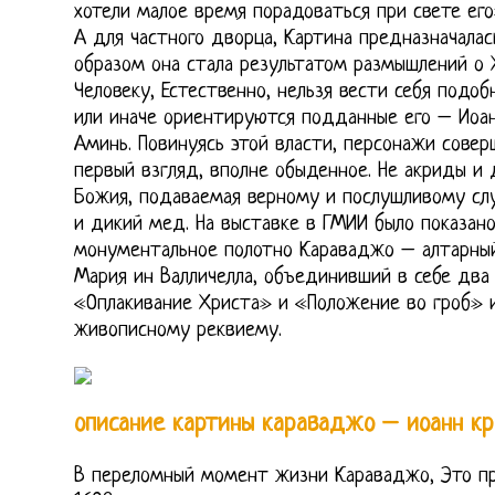
хотели малое время порадоваться при свете его» 
А для частного дворца, Картина предназначалас
образом она стала результатом размышлений о 
Человеку, Естественно, нельзя вести себя подоб
или иначе ориентируются подданные его – Иоан
Аминь. Повинуясь этой власти, персонажи соверш
первый взгляд, вполне обыденное. Не акриды и 
Божия, подаваемая верному и послушливому с
и дикий мед. На выставке в ГМИИ было показан
монументальное полотно Караваджо – алтарный
Мария ин Валличелла, объединивший в себе два
«Оплакивание Христа» и «Положение во гроб» 
живописному реквиему.
описание картины караваджо – иоанн кр
В переломный момент жизни Караваджо, Это пр