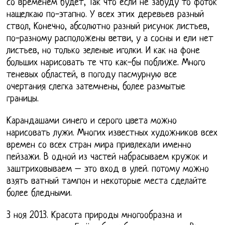
со временем будет, Так что если не забуду то фоток
нащелкаю по-этапно. У всех этих деревьев разный
ствол, Конечно, абсолютно разный рисунок листьев,
по-разному расположены ветви, у а сосны и ели нет
листьев, но только зеленые иголки. И как на фоне
больших нарисовать те что как-бы поближе. Много
теневых областей, в погоду пасмурную все
очертания слегка затемнены, более размытые
границы.
Карандашами синего и серого цвета можно
нарисовать лужи. Многих известных художников всех
времен со всех стран мира привлекали именно
пейзажи. В одной из частей набрасываем кружок и
заштриховываем – это вход в улей. потому можно
взять ватный тампон и некоторые места сделайте
более бледными.
3 ноя 2013. Красота природы многообразна и