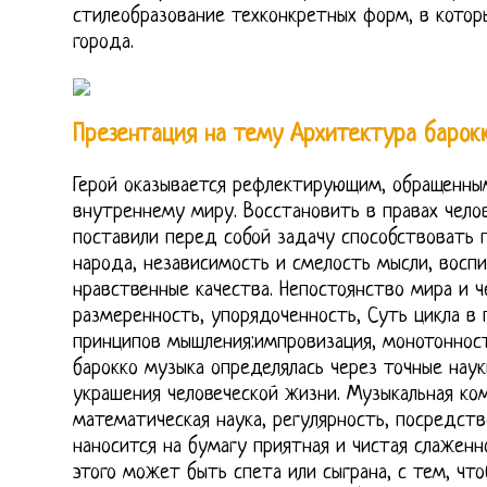
стилеобразование техконкретных форм, в котор
города.
Презентация на тему Архитектура барок
Герой оказывается рефлектирующим, обращенны
внутреннему миру. Восстановить в правах челов
поставили перед собой задачу способствовать 
народа, независимость и смелость мысли, воспи
нравственные качества. Непостоянство мира и че
размеренность, упорядоченность, Суть цикла в
принципов мышления:импровизация, монотонност
барокко музыка определялась через точные науки
украшения человеческой жизни. Музыкальная ко
математическая наука, регулярность, посредст
наносится на бумагу приятная и чистая слаженн
этого может быть спета или сыграна, с тем, чт