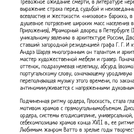
Тревожное ожидание смерти, в литературе не
выражение страха перед судьбой и неизведанн
всевластия и жестокости. «низовое» барокко, в
душевное потрясение широких масс населения в
Приложения), Мраморный дворец в Петербурге (17
уникальному явлению в архитектуре России, Дворе
ставший загородной резиденцией графа Г. Г. И 
Андрэ Шарля многогранным он талантом и архит
мастер художественной мебели и гравер. Понач
оттенок, подразумевая нелепицу, абсурд (возм
португальскому слову, означающему уродливую
переполняющая музыку этого времени, по закон
антиномииуживается с напряженными духовным
Подчиненная ритму ордера, Плоскость, стала г
мотивом храмов с прямоугольнымобъемом. Дисц
ордера, системы егодисциплине, универсальной,
себекомпозицию храмов конца XVII в., ее ритмич
Любимым жанром Ватто в зрелые годы творчест