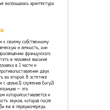
ые воплощалась архитектура
ко
м к своему собственному
еческую и личность, они
просвещению французского
тать в человеке высокие
ловека в 1 части и
 противопоставлении двух
ь во второй. В эстетике
 с целью:1) служения Богу2)
мпозиция – это
вом которойсоставляется и
ость звуков, которая после
обы ею в первуюочередь