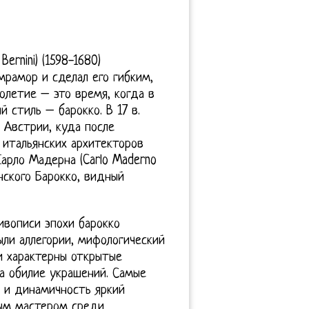
ernini) (1598-1680)
мрамор и сделал его гибким,
толетие – это время, когда в
 стиль – барокко. В 17 в.
 Австрии, куда после
 итальянских архитекторов
арло Мадерна (Carlo Maderno
нского Барокко, видный
ивописи эпохи барокко
ыли аллегории, мифологический
и характерны открытые
а обилие украшений. Самые
ь и динамичность яркий
ым мастером среди