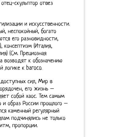
 отец-скульптор отвез
тилизации и искусственности.
й, неспокойный, богато
ются его разновидности,
), консептизм (Италия,
ия) (См. Прециозная
да возводят к обозначению
 логике к baroco.
едоступных сил, Мир в
орядочен, его жизнь –
ляет собой хаос. Тем самым
о и образ России прошлого –
лся каменный регулярный
илам подчинялись не только
итм, пропорции.