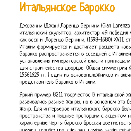
Итальянское Барокко
Джованни (Джан) Лоренцо Бернини (Gian Lorenzo B
итальянский скульптор, архитектор «Я победил 
как воск и. Лоренцо Бернини, (1598-1680) XVII с
Италии формируется и достигает расцвета новый
Барокко распространяется в соседней с Италией
установления императорской власти приглашали
для строительства дворцов. Общая симметрия К
15561629 гг. ) один из основоположников италья
представитель Барокко в Италии.
Яркий пример 8211 творчество В итальянской ж
развивались разные жанры, но в основном это б
жанр. Для интерьеров итальянского барокко был
пространства и пышные пропорции с акцентом н
характерные черты барокко броская цветистост
пример творчество, считают самым значительн