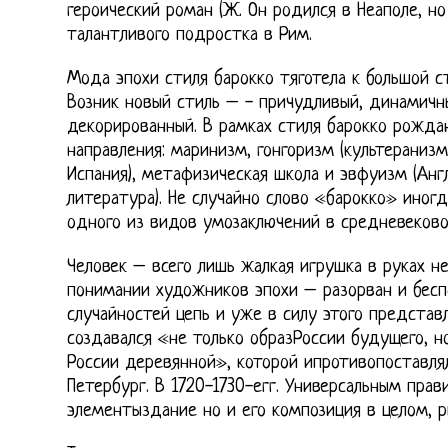
героический роман (Ж. Он родился в Неаполе, но
талантливого подростка в Рим.
Мода эпохи стиля барокко тяготела к большой с
Возник новый стиль – - причудливый, динамичны
декорированный. В рамках стиля барокко рожда
направления: маринизм, гонгоризм (культеранизм
Испания), метафизическая школа и эвфуизм (Англ
литература). Не случайно слово «барокко» иног
одного из видов умозаключений в средневековой
Человек – всего лишь жалкая игрушка в руках н
понимании художников эпохи – разорван и бесп
случайностей цепь и уже в силу этого представ
создавался «не только образРоссии будущего, н
России деревянной», которой ипротивопоставля
Петербург. В 1720-1730-егг. Универсальным прав
элементыздание но и его композиция в целом, р