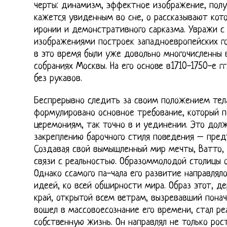
черты: динамизм, эффектное изображение, полу
кажется увиденным во сне, о рассказывают кот
иронии и демонстративного сарказма. Увражи с
изображениями построек западноевропейских г
в это время были уже довольно многочисленны
собраниях Москвы. На его основе в1710-1750-е г
без рукавов.
Беспрерывно следить за своим положением тела
формулировано основное требование, который 
церемониям, так точно в и уединении. Это дол
закреплению барочного стиля поведения – пред
Создавая свой вымышленный мир мечты, Ватто, 
связи с реальностью. Образоммолодой столицы о
Однако ссамого па-чала его развитие направля
идеей, ко всей обширности мира. Образ этот, де
край, открытой всем ветрам, вызревавший понач
вошел в массовоесознание его времени, стал ре
собственную жизнь. Он направлял не только рос