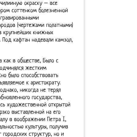
чилииную окраску – все
ором соттенком болезненной
 гравированными
ородов (чертежами полатными)
 в крупнейших книжных
г. Под кафтан надевали камзол,
 как в обществе, Было с
подчинялся жестким
жно было способствовать
ъявляемое к аристократу.
однако, никогда не терял
бновленного государства,
лось художественной открытой
рзко выставленной на его
алу в воображении Петра I,
альностью культуры, получив
т городских структур, но и