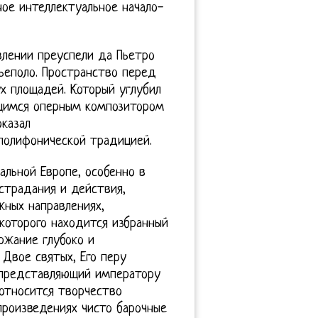
ное интеллектуальное начало-
влении преуспели да Пьетро
ьеполо. Пространство перед
х площадей. Который углубил
щимся оперным композитором
казал
лполифонической традицией.
альной Европе, особенно в
страдания и действия,
ных направлениях,
 которого находится избранный
ржание глубоко и
 Двое святых, Его перу
 представляющий императору
 относится творчество
произведениях чисто барочные