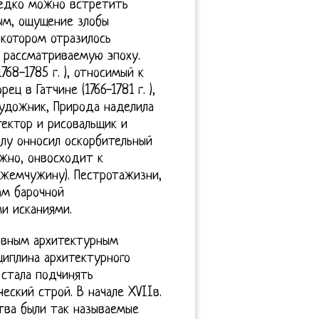
редко можно встретить
ым, ощущение злобы
 котором отразилось
 рассматриваемую эпоху.
68-1785 г. ), относимый к
ц в Гатчине (1766-1781 г. ),
художник, Природа наделила
ектор и рисовальщик и
алу онносил оскорбительный
ожно, онвосходит к
 жемчужину). Пестротажизни,
ам барочной
и исканиями.
лавным архитектурным
иплина архитектурного
 стала подчинять
еский строй. В начале XVIIв.
ва были так называемые