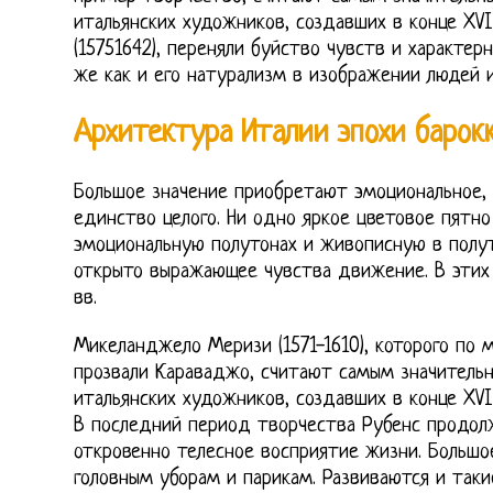
итальянских художников, создавших в конце XVI
(15751642), переняли буйство чувств и характе
же как и его натурализм в изображении людей и
Архитектура Италии эпохи барок
Большое значение приобретают эмоциональное,
единство целого. Ни одно яркое цветовое пятн
эмоциональную полутонах и живописную в полут
открыто выражающее чувства движение. В этих 
вв.
Микеланджело Меризи (1571-1610), которого по
прозвали Караваджо, считают самым значитель
итальянских художников, создавших в конце XVI 
В последний период творчества Рубенс продол
откровенно телесное восприятие жизни. Большо
головным уборам и парикам. Развиваются и таки