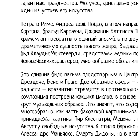
галантные празднества. Могучее, кристально яс
один из устоев его искусства.
Петра в Риме. Андреа дель Поццо, в этом напра
Кортона, братья Карраччи, Джованни Баттиста Т
храмом он превратил в единый ансамбль из дву
драматическую сущность нового жанра, Выдаю
был КлаудиоМонтеверди, средствами музыки по
человеческиххарактеров, многообразие обогати
Это слияние было весьма плодотворным в Центр
Дрездене, Вене и Праге. Две образные сферы – 
радости – вразвитии стремятся в противополож
композиция построена какцикл циклов, в основе
круг музыкальных образов. Это значит, что соде
многообразно, как часть баховской картинымира.
принадлежаткартины: Пир Клеопатры, Меценат,
Августу свободные искусства. К стилю барокко
Алессандро Маньяско, Смерть Дидоны, но в его