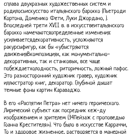
сплава двухразных художественных систем и
родилосьискусство итальянского барокко (Пьетроди
Кортона, Доменико Фети, Луки Джордано, ).
Впоследней трети XVII в. в искусствеитальянского
барокко намечаютсяопределенные изменения:
усиливаетсядекоративность, усложняются
ракурсыфигур, как бы «убыстряются
движенияВкомпозициях, как монументально-
декоративных, так и станковых, все чаще
побеждаетхолодность, риторичность, ложный пафос.
Это разносторонний художник гравер, художник
иллюстратор книг, декоратор. Глубиной дышат
темные фоны картин Караваджо.
В его «Распятии Петра» нет ничего героического.
Лирический субъект как посредник кеж-ду
изображением и зрителем (34Пейзаж с проповедью
Гоанна Крестителя»). Что было в искусстве Карраччи,
То и здоровое жизненное, растворяется в манерной