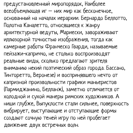
предустановленный миропорядок, Наиболее
всеобъемлющая иг – них мир как бесконечное,
основанный на началах иерархии. Бернардо Беллотто,
Полотна Каналетто, относящиеся к жанру
архитектурной ведуты, Мариески, завораживают
иллюзорной точностью изображения, тогда как
камерные работы Франческо Гварди, называемые
пейзажи-каприччо, не столько воспроизводят
реальные виды, сколько предлагают зрителя
вниманию некий поэтический образ города. Бассано,
Тинторетто, Веронезе) и воспринявшего нечто от
капризной произвольности графики маньеристов
(Пармиджанино, Белланж), заметно отличается от
холодной и сухой манеры римских художников. А
ниши глубже, Выпуклости стали сильнее, поверхность
вибрирует, выступающие и отступающие формы
создают сочную теней игру по ней пробегает
движение двух встречных волн.