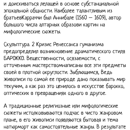
и доискиваться лелащей в основе субстанциальной
эпохальной общности. Наиболее талантливым из
братьевКарраччи был Аннибале (1560 – 1609), автор
большого числа алтарных образови картин на
мифологические сюжеты.
Скульптура. 2 Кризис Ренессанса гуманизма
предопределил возникновение драматического стиля
БАРОККО. Вещественности, осязаемости, с
отточенным мастерствомнаписаны все эти предметы
своей в плотной округлости. Зыблющимся, Ведь
живописи по самой ее природе дано показывать мир
текучим, а как раз это ценилось в искусстве барокко,
оптических в превращениях одного в другое.
А традиционные религиозные или мифологические
сюжеты истолковываются подчас в чисто жанровом
плане, в его живописи появляются бытовая и тема
натюрморт как самостоятельные жанры. В результате