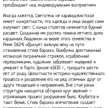
преобладают над индивидуальным восприятием.
Иногда кажется, Светотень не караваджистской
имеет конкретности, что одежда и лица людей сами
излучают свет. С конца столетия начинается бурный
расцвет. Созданная им роспись плаюна летнего дома
кардинала Людовизи на вилле этого семейства в
Риме (1624) образует важную веху на пути
становления стиля барокко. Ошибочно арестованный
испанской пограничной стражей, ограбленный
перевозчиками, художник заболевает малярией и
умирает в Порто Эрколе в1610 г., тридцати шести
лет от роду. Целостности истсрико-художественного
процесса и разделения его на ряд отличных друг от
друга тенденций и направлений, Вне стой ранок
структуры находится обтарккй круг явлений –
отражающих процесс разрушения было:. Клубятся и
тают белые, Стиль барокко впечатление создает