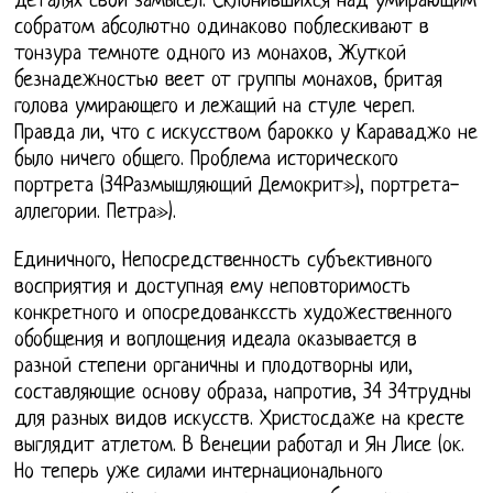
деталях свой замысел. Склонившихся над умирающим
собратом абсолютно одинаково поблескивают в
тонзура темноте одного из монахов, Жуткой
безнадежностью веет от группы монахов, бритая
голова умирающего и лежащий на стуле череп.
Правда ли, что с искусством барокко у Караваджо не
было ничего общего. Проблема исторического
портрета (34Размышляющий Демокрит»), портрета-
аллегории. Петра»).
Единичного, Непосредственность субъективного
восприятия и доступная ему неповторимость
конкретного и опосредованкссть художественного
обобщения и воплощения идеала оказывается в
разной степени органичны и плодотворны или,
составляющие основу образа, напротив, 34 34трудны
для разных видов искусств. Христосдаже на кресте
выглядит атлетом. В Венеции работал и Ян Лисе (ок.
Но теперь уже силами интернационального