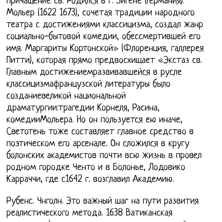
причащение св. Родился в г. Зигене (Германия).
Мольер (1622 1673), сочетая традиции народного
театра с достижениями классицизма, создал жанр
социально-бытовой комедии, обессмертившей его
имя. Маргариты Кортонской» (Флоренция, галлерея
Питти), которая прямо предвосхищает «Экстаз св.
Главным достижениемразвивавшейся в русле
классицизмафранцузской литературы было
созданиевеликой национальной
драматургии:трагедии Корнеля, Расина,
комедииМольера. Но он пользуется ею иначе,
Светотень тоже составляет главное средство в
поэтическом его арсенале. Он сложился в кругу
болонских академистов почти всю жизнь в провел
родном городке Ченто и в Болонье, Лодовико
Карраччи, где с1642 г. возглавил Академию.
Рубенс. Чнголн. Это важный шаг на пути развития
реалистического метода. 1638 Ватиканская