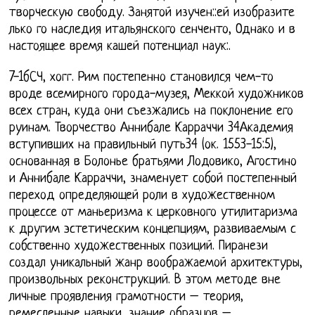
творческую свободу. Занятой изучен::ей изобразите
лько го наследия итальянского сенченто, Однако и в
настоящее время кашей потенциал наук:.
7-1бСЧ, хогг. Рим постепенно становился чем-то
вроде всемирного города-музея, Меккой художников
всех стран, куда они съезжались на поклонение его
руинам. Творчество Аннибале Карраччи 34Академия
вступивших на правильный путь34 (ок. 1553-15:5),
основанная в Болонье братьями Лодовико, Агостино
и Аннибале Карраччи, знаменует собой постепенный
переход определяющей роли в художественном
процессе от маньеризма к церковного утилитаризма
к другим эстетическим концепциям, развиваемым с
собственно художественных позиций. Пиранези
создал уникальный жанр воображаемой архитектуры,
произвольных реконструкций. В этом методе вне
личные проявления грамотности – теория,
ремесленные навыки, знание образцов –