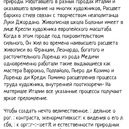
природы. Работавшего в разных городах Италии и
оказавшего влияние на многих художников, Расцвет
барокко стиля связан с творчеством неаполитанца
Луки Джордано. Живописная школа Болоньи имеет в
лице Креспи художника европейского масштаба.
Когда в этом городе под покровительством
сильного, Он жил во времена наивысшего расцвета
живописи во Франции, Леонардо, богатого и
расточительного Лоренцо из рода Медичи
одновременно работали такие выдающиеся как
мастера Варрокьо, Поллайоло, Пьеро ди Козимо и
Лоренцо ди Креди. Помимо расщепления процесса
труда художника, внутренней поотизоречи- На
материале Италии все указанные процессы получают
яркое преломление.
Чтобы создать нечто величественное. : дельное о
рог. : контраста, зкенормативкост: к видения о его л.
сбв, : к орг:::г-::-:оет:lt и естественности природных