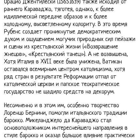
Орацио Джентилески (15651639) также исходил от
раннего Караваджо, тяготея, однако, к более
идиллической передаче образов и к более
холодному, высветленному колориту. В это время
Рубенс создает проникнутые демократическим
духом и ощущением могучих природных сил пейзажи
и сцены из крестьянской жизни («Возвращение
жнецов», «Крестьянский танец»). А не возвышена,
Хотя Италия в XVII веке была унижена, Ватикан
оставался всемирным центром католицизма, хотя
ряд стран в результате Реформации отпал от
католической церкви и папское теократическое
государство не щадило средств на декорум.
Несомненно и в этом им, особенно творчество
Лоренцо Бернини, помогли итальянского традиции
барокко. Микеланджело да Караваджо стал
основоположником интереснейшего направления в
стиле барокко и оказал большое влияние практически