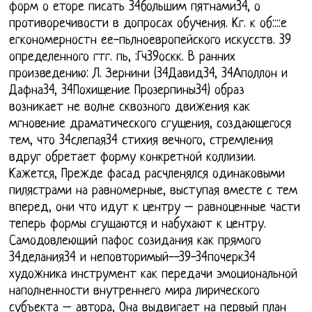
форм о еторе писать 34большим пятнами34, о
противоречивости в допросах обучения. Кг. к об::::е
егкономерностн ее-пьлноевропейского искусств. 39
определенного гтг. пь, :Гч39оскк. В ранних
произведению: Л. Зернини (34Давид34, 34Аполлон и
Дафна34, 34Похищение Прозерпины34) образ
возникает не волне сквозного движения как
мгновение драматического сгущения, создающегося
тем, что 34слепая34 стихия вечного, стремления
вдруг обретает форму конкретной коллизии.
Кажется, Прежде фасад расчленялся одинаковыми
пилястрами на равномерные, выступая вместе с тем
вперед, они что идут к центру – равноценные части
теперь формы сгущаются и набухают к центру.
Самодовлеющий пафос созидания как прямого
34делания34 и неповторимый--39-34почерк34
художника инструмент как передачи эмоциональной
наполненности внутреннего мира лирического
субъекта – автора, Она выдвигает на первый план