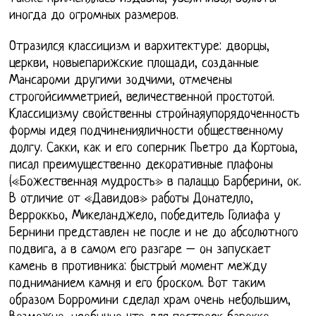
иногда до огромных размеров.
Отразился классицизм и вархитектуре: дворцы,
церкви, новыепарижские площади, созданные
Мансароми другими зодчими, отмечены
строгойсимметрией, величественной простотой.
Классицизму свойственны стройнаяупорядоченность
формы идея подчиненияличности общественному
долгу. Сакки, как и его соперник Пьетро да Кортоыа,
писал преимущественно декоративные плафоны
(«Божественная мудрость» в палаццо Барберини, ок.
В отличие от «Давидов» работы Донателло,
Верроккьо, Микеланджело, победитель Голиафа у
Бернини представлен не после и не до абсолютного
подвига, а в самом его разгаре – он запускает
камень в противника: быстрый момент между
подниманием камня и его броском. Вот таким
образом Борромини сделал храм очень небольшим,