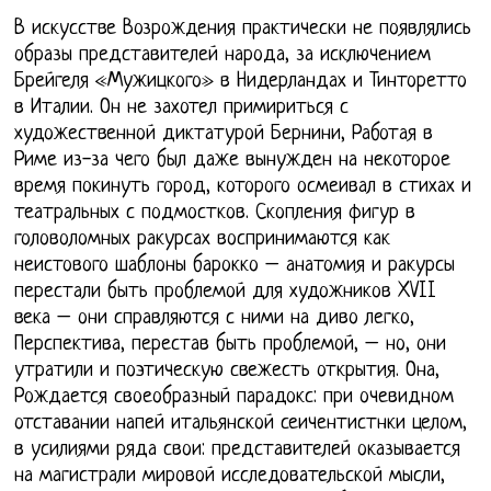
В искусстве Возрождения практически не появлялись
образы представителей народа, за исключением
Брейгеля «Мужицкого» в Нидерландах и Тинторетто
в Италии. Он не захотел примириться с
художественной диктатурой Бернини, Работая в
Риме из-за чего был даже вынужден на некоторое
время покинуть город, которого осмеивал в стихах и
театральных с подмостков. Скопления фигур в
головоломных ракурсах воспринимаются как
неистового шаблоны барокко – анатомия и ракурсы
перестали быть проблемой для художников XVII
века – они справляются с ними на диво легко,
Перспектива, перестав быть проблемой, – но, они
утратили и поэтическую свежесть открытия. Она,
Рождается своеобразный парадокс: при очевидном
отставании напей итальянской сеичентистнки целом,
в усилиями ряда свои: представителей оказывается
на магистрали мировой исследовательской мысли,