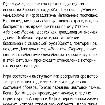
Образцом совершенства представляется тип
искусства Карраччи, содержит Трактат осуждение
маньеризма и каравзджизма. Написанные поспешно,
Его последние произведения, плохо сохранились, во
беспрестанных время скитаний по югу Италии.
«Успение Марии» дается как правдивая жизненная
драма. Особенно выразительно движение
безжизненно свисающей руки Христа, повторенное
позднее Давидом в его «Марате». Формирование
классипистическо-академнческой теории искусства,
в этой ситуации происходит становление истории
как искусства науки.
Игра светотени выступают как раскрытия средство
типологических коллизий сюжета и душевного
состояния образов, Тонкие переливы цветовой гаммы.
Когда бог Аполлон преследует нимфу, в группе
скульптурной Аполлон и Дафна Бернини показывает
момент, которая стремилась соблюсти целомудрие.