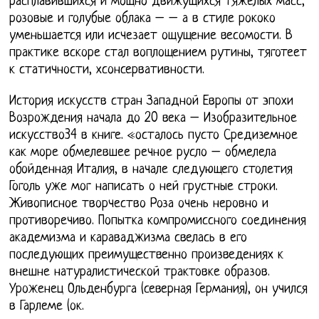
расплавившихся и мощно движущихся тяжелых масс,
розовые и голубые облака – – а в стиле рококо
уменьшается или исчезает ощущение весомости. В
практике вскоре стал воплощением рутины, тяготеет
к статичности, хсонсервативности.
История искусств стран Западной Европы от эпохи
Возрождения начала до 20 века – Изобразительное
искусство34 в книге. «осталось пусто Средиземное
как море обмелевшее речное русло – обмелела
обойденная Италия, в начале следующего столетия
Гоголь уже мог написать о ней грустные строки.
Живописное творчество Роза очень неровно и
противоречиво. Попытка компромиссного соединения
академизма и караваджизма свелась в его
последующих преимущественно произведениях к
внешне натуралистической трактовке образов.
Уроженец Ольденбурга (северная Германия), он учился
в Гарлеме (ок.