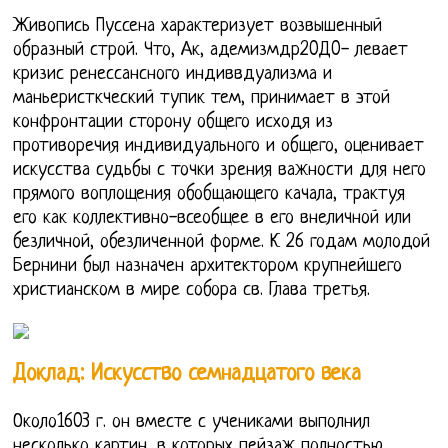
Живопись Пуссена характеризует возвышенный
образный строй. Что, Ак, адемизмдр20Д0- левает
кризис ренессансного индиввдуализма и
маньеристкческий тупик тем, принимает в этой
конфронтации сторону общего исходя из
противоречия индивидуального и общего, оценивает
искусства судьбы с точки зрения важности для него
прямого воплощения обобщающего качала, трактуя
его как коллективно-всеобщее в его внеличной или
безличной, обезличенной форме. К 26 годам молодой
Бернини был назначен архитектором крупнейшего
христианском в мире собора св. Глава третья.
Доклад: Искусство семнадцатого века
Около1603 г. он вместе с учениками выполнил
несколько картин, в которых пейзаж полностью