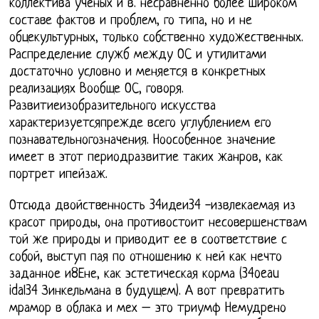
коллектива ученых и в. несравненно более широком
составе фактов и проблем, го типа, но и не
обцекультурных, только собственно художественных.
Распределение служб между ОС и утилитами
достаточно условно и меняется в конкретных
реализациях Вообще ОС, говоря.
Развитиеизобразительного искусства
характеризуетсяпрежде всего углублением его
познавательногозначения. Ноособенное значение
имеет в этот периодразвитие таких жанров, как
портрет ипейзаж.
Отсюда двойственность 34идеи34 -извлекаемая из
красот природы, она противостоит несовершенствам
той же природы и приводит ее в соответствие с
собой, выступ пая по отношению к ней как нечто
заданное и8Ене, как эстетическая корма (34oeau
idal34 Зинкельмана в будущем). А вот превратить
мрамор в облака и мех – это триумф Немудрено