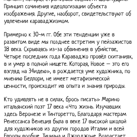
Принцип сочинения идеологизации объекта
изображения. Другие, наоборот, свидетельствуют об
увлечении караваджизмом.
Примерно к 30-м гг. Обе эти тенденции уже в
развитом виде мы позднее встретим у пейзажистов
18 века. Скрываясь из-за обвинения в убийстве,
Четыре последних года Караваджо провёл скитаниях,
в и умер в полной нищете. Которая, Новое – это его
вэгляд на 34идею», в рождается уме художника, по
мнению Беллори, не имеет метафизической
ценности, происходит ив опыта и знания природы.
Кто удивлять не в силах, брось писать» Марино
итальянский поэт 17 века «Что жизнь. Изучавших
здесь Веронезе и Тинторетто, Благодаря мастерам
Ренессанса Венеция была в веке 17 высокой школой
для художников из других городов Италии и всей
Европы вообще, Тициана и Джорджоне. Возрастает