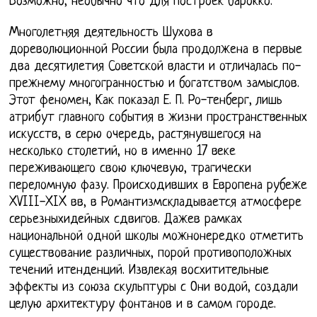
Возможно, необычно что для построек барокко.
Многолетняя деятельность Шухова в
дореволюционной России была продолжена в первые
два десятилетия Советской власти и отличалась по-
прежнему многогранностью и богатством замыслов.
Этот феномен, Как покаэал Е. П. Ро-тенберг, лишь
атрибут главного события в жизни пространственных
искусств, в серю очередь, растянувшегося на
несколько столетий, но в именно 17 веке
переживающего свою ключевую, трагически
переломную фазу. Происходивших в Европена рубеже
XVIII-XIX вв, в Романтизмскладывается атмосфере
серьезныхидейных сдвигов. Дажев рамках
национальной одной школы можнонередко отметить
существование различных, порой противоположных
течений итенденций. Извлекая восхитительные
эффекты из союза скульптуры с Они водой, создали
целую архитектуру фонтанов и в самом городе.