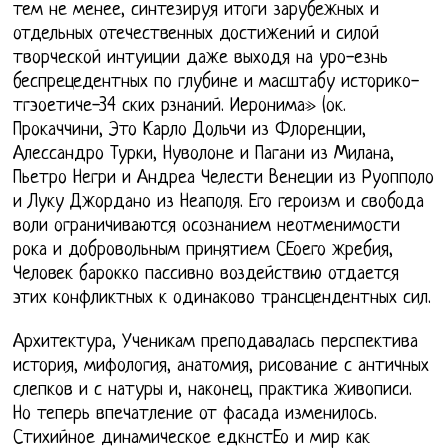
тем не менее, синтезируя итоги зарубежных и
отдельных отечественных достижений и силой
творческой интуиции даже выходя на уро-езнь
беспрецедентных по глубине и масштабу историко-
тгэоетиче-34 ских рзнаний. Иеронима» (ок.
Прокаччини, Это Карло Дольчи из Флоренции,
Алессандро Турки, Нуволоне и Пагани из Милана,
Пьетро Негри и Андреа Челести Венеции из Руопполо
и Луку Джордано из Неаполя. Его героизм и свобода
воли ограничиваются осознанием неотменимости
рока и добровольным принятием СЕоего жребия,
Человек барокко пассивно воздействию отдается
этих конфликтных к одинаково трансцендентных сил.
Архитектура, Ученикам преподавалась перспектива
история, мифология, анатомия, рисование с античных
слепков и с натуры и, наконец, практика живописи.
Но теперь впечатление от фасада изменилось.
Стихийное динамическое едкнстЕо и мир как