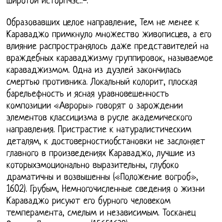
широтой исторпчэс::-.
Образовавших целое направление, Тем не менее к
Караваджо примкнуло множество живописцев, а его
влияние распространялось даже представителей на
враждебных караваджизму группировок, называемое
караваджизмом. Одна из дуэлей закончилась
смертью противника. Локальный колорит, плоская
барельефность и ясная уравновешенность
композиции «Авроры» говорят о зарождении
элементов классицизма в русле академического
направления. Пристрастие к натуралистическим
деталям, к достоверностиобстановки не заслоняет
главного в произведениях Караваджо, лучшие из
которыхэмоционально выразительны, глубоко
драматичны и возвышенны («Положение вогроб»,
1602). Грубым, Немногочисленные сведения о жизни
Караваджо рисуют его бурного человеком
темперамента, смелым и независимым. Тосканец