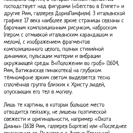
господствует над фигурами («Бегство в Египет» и
другие Рим, галлерея ДориаПамфили). 3 итальянской
графике 17 века наиболее яркие страницы связаны с
барочным композиционным рисунком, наброском
(пером с отмывкой итальянским карандашом и
мелом), с изображением фрагментов
композиционного целого, полных стихийной
динамики, пульсации материи и вибрации
окружающей среды. В«Положении во гроб» (1604,
Рим, Ватиканская пинакотека) на глубоком
тёмномфоне ярким светом выделяется тесно
сплочённая группа близких к Христу людей,
опускающих его тел в могилу.
Лишь те картины, в которых большое место
отводится пейзажу, не лишены поэтической
свежести и оригинальности, например «Охота
Дианы» (1618 Рим, галлерея Боргезе) или «Последнее