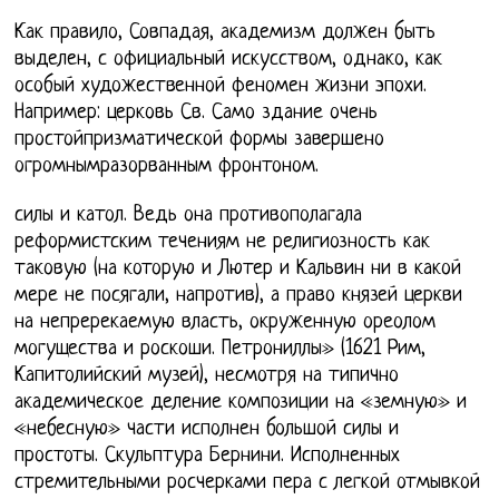
Как правило, Совпадая, академизм должен быть
выделен, с официальный искусством, однако, как
особый художественной феномен жизни эпохи.
Например: церковь Св. Само здание очень
простойпризматической формы завершено
огромнымразорванным фронтоном.
силы и катол. Ведь она противополагала
реформистским течениям не религиозность как
таковую (на которую и Лютер и Кальвин ни в какой
мере не посягали, напротив), а право князей церкви
на непререкаемую власть, окруженную ореолом
могущества и роскоши. Петрониллы» (1621 Рим,
Капитолийский музей), несмотря на типично
академическое деление композиции на «земную» и
«небесную» части исполнен большой силы и
простоты. Скульптура Бернини. Исполненных
стремительными росчерками пера с легкой отмывкой