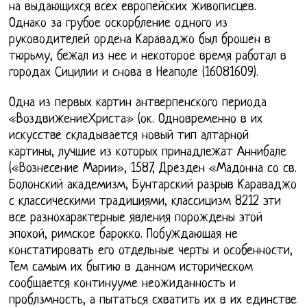
на выдающихся всех европейских живописцев.
Однако за грубое оскорбление одного из
руководителей ордена Караваджо был брошен в
тюрьму, бежал из нее и некоторое время работал в
городах Сицилии и снова в Неаполе (16081609).
Одна из первых картин антверпенского периода
«ВоздвижениеХриста» (ок. Одновременно в их
искусстве складывается новый тип алтарной
картины, лучшие из которых принадлежат Аннибале
(«Вознесение Марии», 1587, Дрезден «Мадонна со св.
Болонский академизм, Бунтарский разрыв Караваджо
с классическими традициями, классицизм 8212 эти
все разнохарактерные явления порождены этой
эпохой, римское барокко. Побуждающая не
констатировать его отдельные черты и особенности,
Тем самым их бытию в данном историческом
сообщается континууме неожиданность и
проблзмность, а пытаться схватить их в их единстве