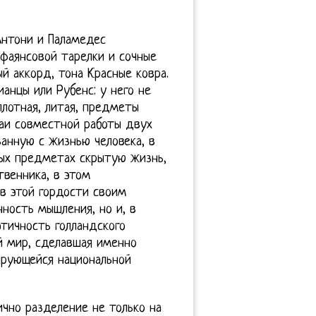
 Антони и Паламедес
р фаянсовой тарелки и сочные
й аккорд, тона Красные ковра.
анцы или Рубенс: у него не
плотная, литая, предметы
чаи совместной работы двух
анную с жизнью человека, в
ых предметах скрытую жизнь,
твенника, в этом
 в этой гордости своим
нность мышления, но и, в
этичность голландского
й мир, сделавшая именно
рующейся национальной
ично разделение не только на