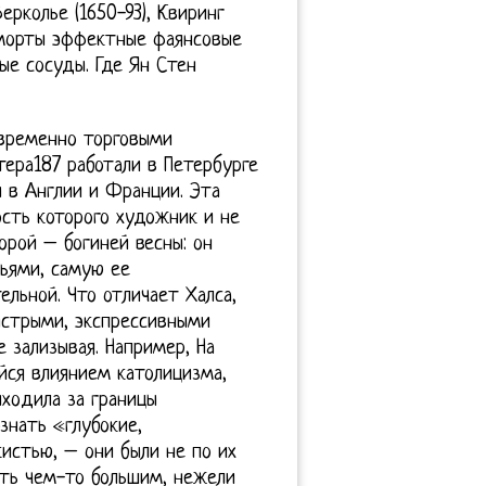
ерколье (1650-93), Квиринг
рморты эффектные фаянсовые
ые сосуды. Где Ян Стен
временно торговыми
тера187 работали в Петербурге
ы в Англии и Франции. Эта
сть которого художник и не
орой – богиней весны: он
льями, самую ее
льной. Что отличает Халса,
ыстрыми, экспрессивными
е зализывая. Например, На
йся влиянием католицизма,
ыходила за границы
знать «глубокие,
истью, – они были не по их
сть чем-то большим, нежели