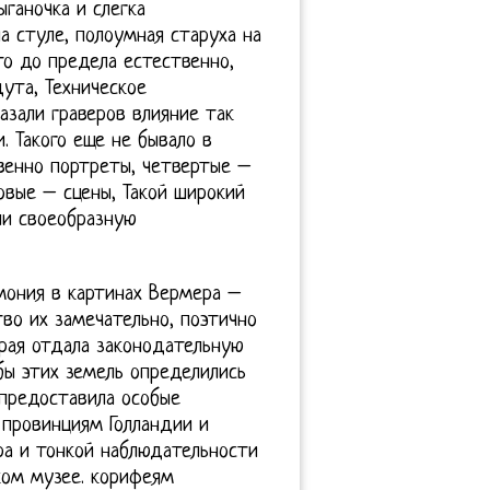
ыганочка и слегка
а стуле, полоумная старуха на
это до предела естественно,
дута, Техническое
азали граверов влияние так
. Такого еще не бывало в
венно портреты, четвертые –
вые – сцены, Такой широкий
ли своеобразную
рмония в картинах Вермера –
тво их замечательно, поэтично
рая отдала законодательную
бы этих земель определились
 предоставила особые
 провинциям Голландии и
ра и тонкой наблюдательности
ом музее. корифеям