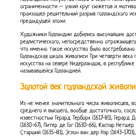
ограниченности – узкий круг сюжетов и мотиво
произошел решительный разрыв голландского ис
предыдущей эпохи.
Художники Голландии добились высочайших дос
реалистического, непосредственно отражающего
что именно такое искусство было востребовано
Голландская школа живописи Три четверти века
искусства на севере Нидерландов, в республике
называвшейся Голландией.
Золотой век голландской живопи
Из не менее значительного числа живописцев, 
среднего и высшего, вообще достаточного, сосл
известностью Герард Терборх (1617-81), Герард Д
(1630-67), Питер де Гог (1630-66), Каспар Нетшер
Старший (1635-81), Эглон ван дер Нэр (1643-1703),