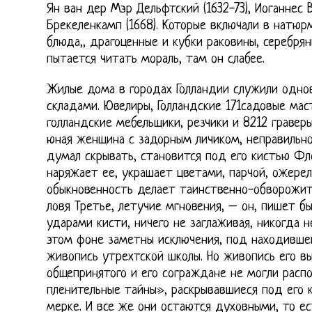
Ян ван дер Мэр Дельфтский (1632-73), Иоганнес В
Брекеленкамп (1668). Которые включали в натю
блюда,, драгоценные и кубки раковины, серебрян
пытается читать мораль, там он слабее.
Жилые дома в городах Голландии служили одно
складами. Ювелиры, Голландские 171садовые мас
голландские мебельщики, резчики и 8212 гравер
юная женщина с задорным личиком, неправильно
думал скрывать, становится под его кистью Фл
наряжает ее, украшает цветами, парчой, ожере
обыкновенность делает таинственно-обворожите
ловя Третье, летучие мгновения, – он, пишет б
ударами кисти, ничего не заглаживая, никогда н
этом фоне заметны исключения, под находивше
живопись утрехтской школы. Но живопись его в
общепринятого и его сограждане не могли распо
пленительные тайны», раскрывавшиеся под его к
мерке. И все же они остаются духовными, то е