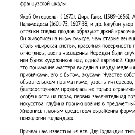
французской школы.
Якоб Охтервельт ( 1670), Дирк Гальс (1589-1656),
Паламедесы (1601-73, 1607-38) и др. Голубой узо
оттенки спелых плодов образуют яркий красочны
Он живописен в ином смысле, чем старые венеци
столь «широкая кисть», красочная поверхность 
отчетливы, цвета насыщенны. Нередки были слу
или более художников над одной картиной. Связ
это понимание мастера видели в неодушевленн
привычками, его с бытом, вкусами. Чувстве собс
обывательском прагматизме, узость интересов,
благосостоянием проявилась не только ограниче
особенности на порах, первых замечательная по
искусства, глубина проникновения в предметны
живопись главным средством выражения форми
психологии голландцев.
Причем нам известны не все. Для Голландии тип