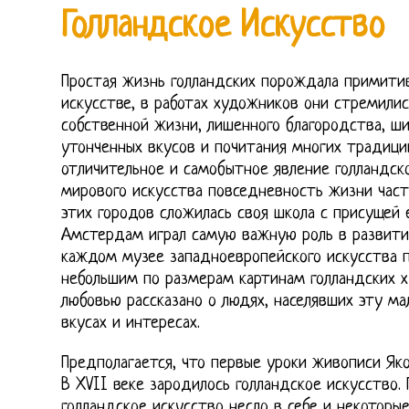
Голландское Искусство
Простая жизнь голландских порождала примити
искусстве, в работах художников они стремили
собственной жизни, лишенного благородства, ши
утонченных вкусов и почитания многих традици
отличительное и самобытное явление голландск
мирового искусства повседневность жизни част
этих городов сложилась своя школа с присущей 
Амстердам играл самую важную роль в развитии
каждом музее западноевропейского искусства 
небольшим по размерам картинам голландских х
любовью рассказано о людях, населявших эту ма
вкусах и интересах.
Предполагается, что первые уроки живописи Як
В XVII веке зародилось голландское искусство.
голландское искусство несло в себе и некоторы