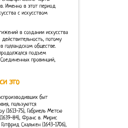
в. Именно в этот период
кусства с искусством
тижений в создании искусства
 действительность, потому
 в голландском обществе.
 продолжался подъем
 Соединенных провинций,
си это
воспроизводивших быт
овия, пользуются
оу (1613-75), Габриель Метсю
 (1639-84), Франс в. Мирис
 Готфрид Схалькен (1643-1706),