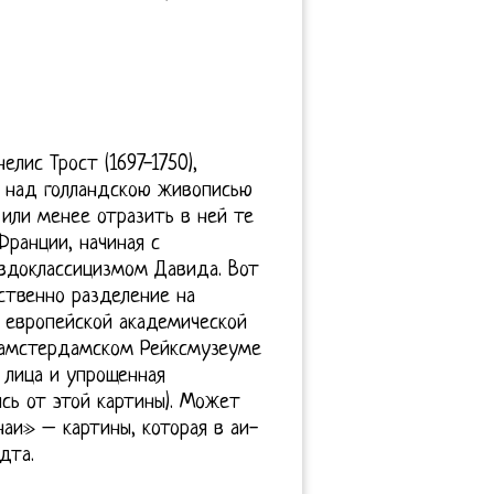
лис Трост (1697-1750),
 над голландскою живописью
 или менее отразить в ней те
Франции, начиная с
евдоклассицизмом Давида. Вот
ственно разделение на
в европейской академической
в амстердамском Рейксмузеуме
 лица и упрощенная
сь от этой картины). Может
аи» – картины, которая в аи-
дта.