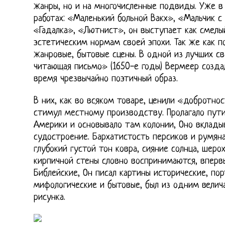
жанры, но и на многочисленные подвиды. Уже в
работах: «Маленький больной Вакх», «Мальчик с
«Гадалка», «Лютнист», он выступает как смелы
эстетическим нормам своей эпохи. Так же как п
жанровые, бытовые сцены. В одной из лучших с
читающая письмо» (1650-е годы) Вермеер созда
время чрезвычайно поэтичный образ.
В них, как во всяком товаре, ценили «добротно
стимул местному производству. Пролагало пути
Америки и основывало там колонии, Оно вклады
судостроение. Бархатистость персиков и румяна
глубокий густой тон ковра, сияние солнца, шеро
кирпичной стены словно воспринимаются, впервы
Библейские, Он писал картины исторические, по
мифологические и бытовые, был из одним велич
рисунка.