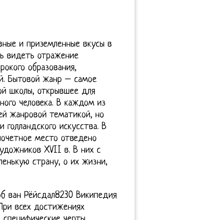
вные и приземленные вкусы в
сь видеть отражение
рокого образования,
й. Бытовой жанр – самое
ой школы, открывшее для
ного человека. В каждом из
ей жанровой тематикой, но
 голландского искусства. В
почетное место отведено
удожников XVII в. В них с
ленькую страну, о их жизни,
об ван Рёйсдал8230 Википедия
 При всех достижениях
е специфические черты