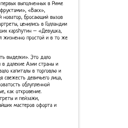
 первых выполненных в Риме
 фруктами», «Вакх»,
й новатор, бросающий вызов
ортреты, ценились в Голландии
воих карshyтин – «Девушка,
л жизненно простой и в то же
сть выделки». Это дало
 в далекие Азии страны и
вало капиталы в торговлю и
я свежесть девичьего лица,
ховатость облупленной
е, как откровение.
ртреты и пейзажи,
айших мастеров офорта и