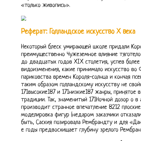
«только живопись».
Реферат: Голландское искусство Х века
Некоторый блеск умирающей школе придали Корне
преимущественно Чужеземное влияние тяготело
до двадцатых годов XIX столетия, успев более
видоизменения, какие принимало искусство во 
париковства времен Короля-солнца и кончая пс
таким образом голландскому искусству не свой
171высокие187 и 171низкие187 жанры, принятое 
традиции. Так, знаменитый 171Ночной дозор о 
производит странное впечатление 8212 плоские
моделировка фигур (недаром заказчики отказали
быть, Саския позировала Рембрандту и для «Дан
е годы предвосхищает глубину зрелого Рембран