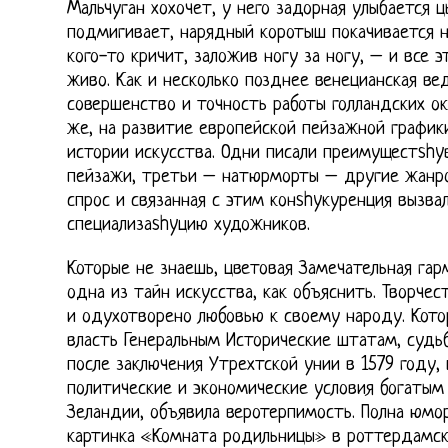
Мальчуган хохочет, у него задорная улыбается ц
подмигивает, нарядный коротыш покачивается н
кого-то кричит, заложив ногу за ногу, – и все 
живо. Как и несколько позднее венецианская ве
совершенство и точность работы голландских ок
же, на развитие европейской пейзажной графики
истории искусства. Одни писали преимущестshy
пейзажи, третьи – натюрморты – другие жанро
спрос и связанная с этим конshyкуренция вызва
специализаshyцию художников.
Которые не знаешь, цветовая Замечательная га
одна из тайн искусства, как объяснить. Творчес
и одухотворено любовью к своему народу. Кото
власть Генеральным Исторические штатам, судь
после заключения Утрехтской унии в 1579 году,
политические и экономические условия богатым
Зеландии, объявила веротерпимость. Полна юмо
картинка «Комната родильницы» в роттердамск