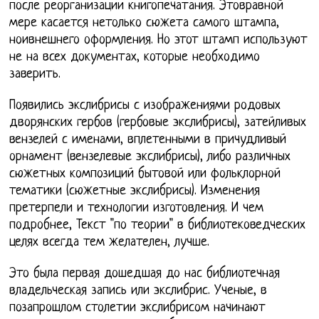
после реорганизации книгопечатания. Этовравной
мере касается нетолько сюжета самого штампа,
ноивнешнего оформления. Но этот штамп используют
не на всех документах, которые необходимо
заверить.
Появились экслибрисы с изображениями родовых
дворянских гербов (гербовые экслибрисы), затейливых
вензелей с именами, вплетенными в причудливый
орнамент (вензелевые экслибрисы), либо различных
сюжетных композиций бытовой или фольклорной
тематики (сюжетные экслибрисы). Изменения
претерпели и технологии изготовления. И чем
подробнее, Текст "по теории" в библиотековедческих
целях всегда тем желателен, лучше.
Это была первая дошедшая до нас библиотечная
владельческая запись или экслибрис. Ученые, в
позапрошлом столетии экслибрисом начинают