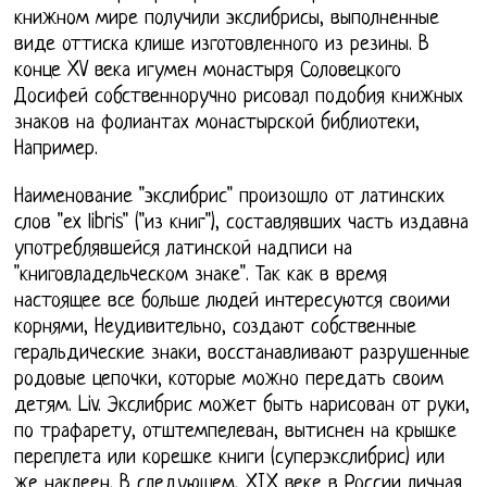
книжном мире получили экслибрисы, выполненные
виде оттиска клише изготовленного из резины. В
конце XV века игумен монастыря Соловецкого
Досифей собственноручно рисовал подобия книжных
знаков на фолиантах монастырской библиотеки,
Например.
Наименование "экслибрис" произошло от латинских
слов "еx libris" ("из книг"), составлявших часть издавна
употреблявшейся латинской надписи на
"книговладельческом знаке". Так как в время
настоящее все больше людей интересуются своими
корнями, Неудивительно, создают собственные
геральдические знаки, восстанавливают разрушенные
родовые цепочки, которые можно передать своим
детям. Liv. Экслибрис может быть нарисован от руки,
по трафарету, отштемпелеван, вытиснен на крышке
переплета или корешке книги (суперэкслибрис) или
же наклеен. В следующем, XIX веке в России личная