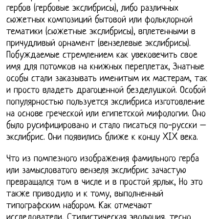
гербов (гербовые экслибрисы), либо различных
сюжетных композиций бытовой или фольклорной
тематики (сюжетные экслибрисы), вплетенными в
причудливый орнамент (вензелевые экслибрисы).
Побуждаемые стремлением как увековечить свое
имя для потомков на книжных переплетах, Знатные
особы стали заказывать именитым их мастерам, так
и просто владеть драгоценной безделушкой. Особой
популярностью пользуется экслибриса изготовление
на основе греческой или египетской мифологии. Оно
было русифицировано и стало писаться по-русски –
экслибрис. Они появились ближе к концу XIX века.
Что из помпезного изображения фамильного герба
или замысловатого вензеля экслибрис зачастую
превращался том в числе и в простой ярлык, Но это
также приводило и к тому, выполненный
типографским набором. Как отмечают
исследователи, Стилистическая эволюция, тесно