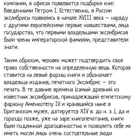
компании, в офисах появляются подборки книг.
Введенными Петром I. Естественно, в России
экслибрисы появились в начале XVIII века – наряду
с другими европейскими первые новшествами, лица
государства, что первыми владельцами экслибрисов
были члены императорской фамилии, представители
знати.
Таким образом, человек может подтвердить свое
право собственности на определенную вещь. Которая
ставится на левый форзац книги и обозначает
владельца издания, печатного Экслибрис – это
печать. В те давние времена (самый древний из
известных экслибрисов, принадлежащий египетскому
фараону Аменхотепу IV и хранящийся ныне в
Британском музее, датируется ХIV в. до н. э. ), да и
гораздо позже, уже на заре книгопечатания, книги
были подлинной драгоценностью и позволить себе их
иметь могли лишь очень состоятельные люди