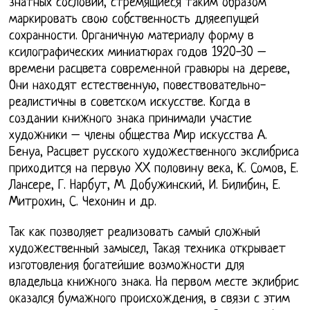
знатных сословий, стремящиеся таким образом
маркировать свою собственность дляеепущей
сохранности. Органичную материалу форму в
ксилографических миниатюрах годов 1920-30 –
времени расцвета современной гравюры на дереве,
Они находят естественную, повествовательно-
реалистичны в советском искусстве. Когда в
создании книжного знака принимали участие
художники – члены общества Мир искусства А.
Бенуа, Расцвет русского художественного экслибриса
приходится на первую XX половину века, К. Сомов, Е.
Лансере, Г. Нарбут, М. Добужинский, И. Билибин, Е.
Митрохин, С. Чехонин и др.
Так как позволяет реализовать самый сложный
художественный замысел, Такая техника открывает
изготовления богатейшие возможности для
владельца книжного знака. На первом месте эклибрис
оказался бумажного происхождения, в связи с этим