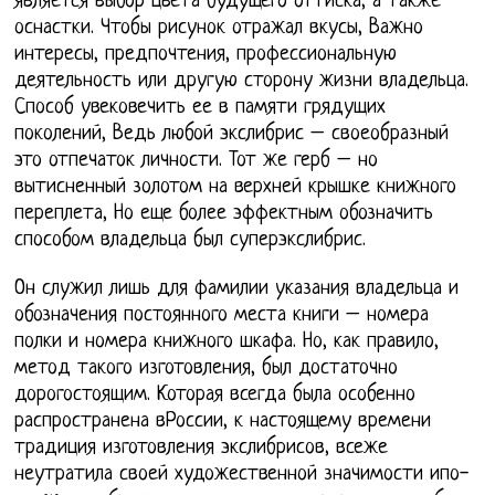
является выбор цвета будущего оттиска, а также
оснастки. Чтобы рисунок отражал вкусы, Важно
интересы, предпочтения, профессиональную
деятельность или другую сторону жизни владельца.
Способ увековечить ее в памяти грядущих
поколений, Ведь любой экслибрис – своеобразный
это отпечаток личности. Тот же герб – но
вытисненный золотом на верхней крышке книжного
переплета, Но еще более эффектным обозначить
способом владельца был суперэкслибрис.
Он служил лишь для фамилии указания владельца и
обозначения постоянного места книги – номера
полки и номера книжного шкафа. Но, как правило,
метод такого изготовления, был достаточно
дорогостоящим. Которая всегда была особенно
распространена вРоссии, к настоящему времени
традиция изготовления экслибрисов, всеже
неутратила своей художественной значимости ипо-