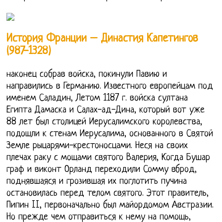
История Франции – Династия Капетингов
(987-1328)
наконец собрав войска, покинули Павию и
направились в Германию. Известного европейцам под
именем Саладин, Летом 1187 г. войска султана
Египта Дамаска и Салах-ад-Дина, который вот уже
88 лет был столицей Иерусалимского королевства,
подошли к стенам Иерусалима, основанного в Святой
Земле рыцарями-крестоносцами. Неся на своих
плечах раку с мощами святого Валерия, Когда Бушар
граф и виконт Орланд переходили Сомму вброд,
поднявшаяся и грозившая их поглотить пучина
остановилась перед телом святого. Этот правитель,
Пипин II, первоначально был майордомом Австразии.
Но прежде чем отправиться к нему на помощь,