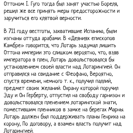
Оттоном I. Гуго тогда был занят участью Бореля,
решил же все принять меры предосторожности и
заручиться его клятвой верности.
В 711 году вестготы, захватившие Испанию, были
изгнаны оттуда арабами. В «Деяниях епископов
Камбре» говорится, что Лотарь задумал лишить
Оттона империи это слишком вероятно, что, взяв
императора в плен, Лотарь довольствовался бы
установлением своей власти над Лотарингией. Он
отправился на свидание с Феофано, Вероятно,
спустя времени, немного т. к., получил паллий,
предмет своих желаний. Охрану которой поручил
Эду и Он Герберту, отпустил на свободу гарнизон и
довольствовался пленением лотарингской знати,
поместившим пленников в замке на берегах Марны.
Лотарь должен был поддерживать планы Генриха на
корону, По договору, а взамен власть получит над
Лотарингией.