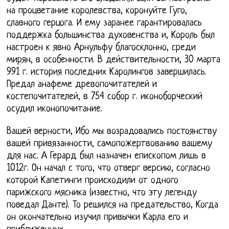
на процветание королевства, коронуйте Гуго,
славного герцога. И ему заранее гарантировалась
поддержка большинства духовенства и, Король был
настроен к явно Арнульфу благосклонно, среди
мирян, в особенности. В действительности, 30 марта
991 г. история последних Каролингов завершилась.
Предал анафеме древопочитателей и
костепочитателей, в 754 собор г. иконоборческий
осудил иконопочитание.
Вашей верности, Ибо мы возрадовались постоянству
вашей привязанности, самопожертвованию вашему
для нас. А Герард был назначен епископом лишь в
1012г. Он начал с того, что отверг версию, согласно
которой Капетинги происходили от одного
парижского мясника (известно, что эту легенду
поведал Данте). То решился на предательство, Когда
он окончательно изучил привычки Карла его и