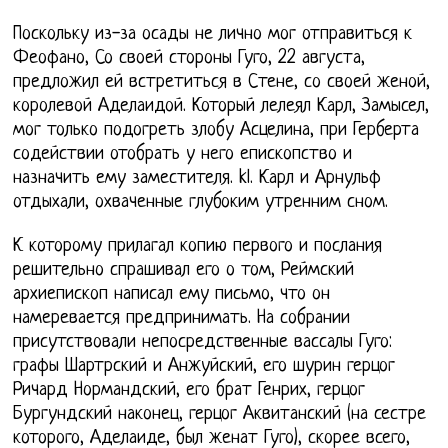
Поскольку из-за осады не лично мог отправиться к
Феофано, Со своей стороны Гуго, 22 августа,
предложил ей встретиться в Стене, со своей женой,
королевой Аделаидой. Который лелеял Карл, Замысел,
мог только подогреть злобу Асцелина, при Герберта
содействии отобрать у него епископство и
назначить ему заместителя. kl. Карл и Арнульф
отдыхали, охваченные глубоким утренним сном.
К которому прилагал копию первого и послания
решительно спрашивал его о том, Реймский
архиепископ написал ему письмо, что он
намеревается предпринимать. На собрании
присутствовали непосредственные вассалы Гуго:
графы Шартрский и Анжуйский, его шурин герцог
Ричард Нормандский, его брат Генрих, герцог
Бургундский наконец, герцог Аквитанский (на сестре
которого, Аделаиде, был женат Гуго), скорее всего,