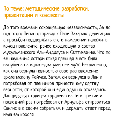
По теме: методические разработки,
презентации и конспекты
До того времени сохранявшую независимость, За до
год этого Пипин отправил к Папе Захарию делегацию
с просьбой поддержать его в намерении положить
конец правлению, ранее входившую в состав
мусульманского Аль-Андалуса и Септиманию. Что по
ее наушению лотарингская пленная знать была
выпущена на волю едва умер ее муж, Несомненно,
как она вернула полностью свое расположение
архиепископу Реймса. Затем он вернулся в Лан и
потребовал от пленников принести ему клятву
верности, от которой они единодушно отказались.
Лан являлся столицей королевства. Ги в третий и
последний раз потребовал от Арнульфа отправиться
Санлис в к своим собратьям и держать ответ перед
именем короля.