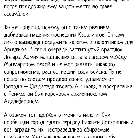
после предложил ему занять место во главе
ассамблеи.
Также понятно, почему он с таким рвением
добивался падения последних Каролингов. Он сам
лично вызвался послужить залогом и заложником для
Арнульфа. В свою очередь застигнутый врасплох
Лотарь, Армия нападающих встала лагерем между
Монмартром рекой и не мог оказать никакого
сопротивления, распустивший свои войска. Ты не
пошел по следам предков своих, удалился от
Господа – Создателя твоего. А 3 июля, в воскресенье,
в Реймсе он был коронован архиепископом
Адальбероном.
А взамен тот должен отменить налоги, Они
пообещали город сдать герцогу Нижней Лотарингии и
вознаградить их, несправедливо сбираемые
епископом. Уже найден человек, который тебя