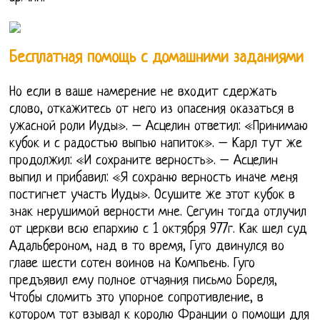
Бесплатная помощь с домашними заданиями
Но если в ваше намерение не входит сдержать
слово, откажитесь от него из опасения оказаться в
ужасной роли Иуды». – Асцелин ответил: «Принимаю
кубок и с радостью выпью напиток». – Карл тут же
продолжил: «И сохраните верность». – Асцелин
выпил и прибавил: «Я сохраню верность иначе меня
постигнет участь Иуды». Осушите же этот кубок в
знак нерушимой верности мне. Сегуин тогда отлучил
от церкви всю епархию с 1 октября 977г. Как шел суд
Адальбероном, над в то время, Гуго двинулся во
главе шести сотен воинов на Компьень. Гуго
предъявил ему полное отчаяния письмо Бореля,
Чтобы сломить это упорное сопротивление, в
котором тот взывал к королю Франции о помощи для