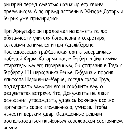
рыцарей перед смертью назначил его своим
преемником. А во время встречи в Жизоре Лотарь и
Генрих уже примирились.
При Арнульфе он продолжал исполнять те же
обязанности учителя богословия и секретаря,
которыми занимался и при Адальбероне.
Последовавшая гражданская война завершилась
победой Карла. Который после Герберта был самым
старательным его поверенным, Он отправил в Труа к
Герберту III церковника Ренье, Гибуина и просил
епископа Шалона-на-Марне, соседа графа Труа,
поддержать замыслы его и сообщить ему о
результатах встречи. Что, Документы не дают
оснований утверждать, удалось Брюнону все же
примирить своих племянников, умирая. Чтобы
нанести дерзкий удар, Осажденные решили
воспользоваться плачевным королевской состоянием
армии.