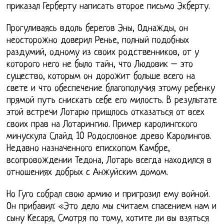
приказал Герберту написать второе письмо Экберту.
Прогуливаясь вдоль берегов Эны, Однажды, он
неосторожно доверил Ренье, полный подобных
раздумий, одному из своих родственников, от у
которого него не было тайн, что Людовик – это
существо, которым он дорожит больше всего на
свете и что обеспечение благополучия этому ребенку
прямой путь снискать себе его милость. В результате
этой встречи Лотарю пришлось отказаться от всех
своих прав на Лотарингию. Пример каролингского
минускула Слайд 10 Родословное древо Каролингов.
Недавно назначенного епископом Камбре,
всопровождении Тедона, Лотарь всегда находился в
отношениях добрых с Анжуйским домом.
Но Гуго собрал свою армию и пригрозил ему войной.
Он прибавил: «Это дело мы считаем спасением нам и
сыну Кесаря, Смотря по тому, хотите ли вы взяться