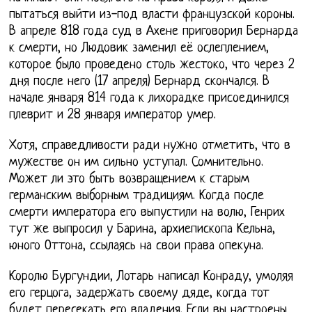
пытаться выйти из-под власти французской короны.
В апреле 818 года суд в Ахене приговорил Бернарда
к смерти, но Людовик заменил её ослеплением,
которое было проведено столь жестоко, что через 2
дня после него (17 апреля) Бернард скончался. В
начале января 814 года к лихорадке присоединился
плеврит и 28 января император умер.
Хотя, справедливости ради нужно отметить, что в
мужестве он им сильно уступал. Сомнительно.
Может ли это быть возвращением к старым
германским выборным традициям. Когда после
смерти императора его выпустили на волю, Генрих
тут же выпросил у Барина, архиепископа Кельна,
юного Оттона, ссылаясь на свои права опекуна.
Королю Бургундии, Лотарь написал Конраду, умоляя
его герцога, задержать своему дяде, когда тот
будет пересекать его владения. Если вы настроены