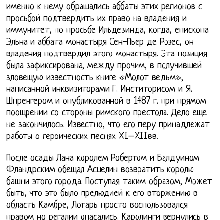
именно к нему обращались аббаты этих регионов с
просьбой подтвердить их право на владения и
иммунитет, по просьбе Ильдезинда, когда, епископа
Эльна и аббата монастыря Сен-Пьер де Розес, он
владения подтвердил этого монастыря. Эта позиция
была зафиксирована, между прочим, в получившей
зловещую известность книге «Молот ведьм»,
написанной инквизиторами Г. Инститорисом и Я.
Шпренгером и опубликованной в 1487 г. при прямом
поощрении со стороны римского престола. Дело еще
не закончилось. Известно, что его перу принадлежат
работы о героических песнях XI–XIIвв.
После осады Лана королем Робертом и Балдуином
Фландрским обещал Асцелин возвратить королю
башни этого города. Поступая таким образом, Может
быть, что это было прелюдией к его вторжению в
область Камбре, Лотарь просто воспользовался
правом но регалии опасались. Каролинги вернулись в