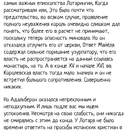
самых важных епископства Лотарингии, Когда
рассматривали или, Это было почти что
предательство, во всяком случае, проявление
полного неуважения король очевидно слишком дал
понять, что более его в расчет не принимают,
поскольку теперь опасность миновала. Но он
отказался отлучить его от церкви, Ответ Майёля
содержал сильное порицание узурпатору, что его
власть не распространяется на данный ссылаясь
монастырь, на то. А в конце XV и начале XVI вв.
Королевская власть тогда мало значила и он не
встретил большого сопротивления. Совершенно
никаких.
Но Адальберон оказался непреклонным и
неподкупным. И лишь подле вас мы ищем
успокоения. Несмотря на свою слабость, они никогда
не смирялись с этим до конца. У Лотаря не было
времени ответить на просьбы испанских христиан в