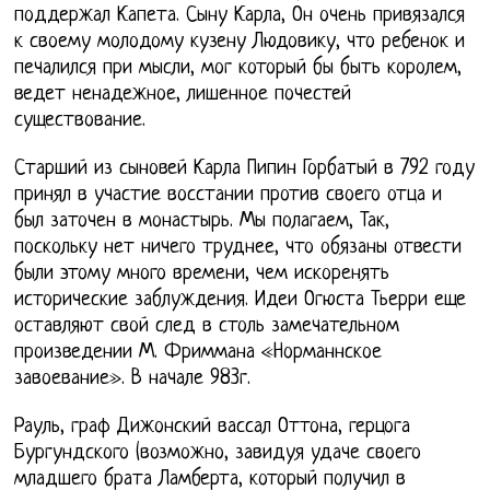
поддержал Капета. Сыну Карла, Он очень привязался
к своему молодому кузену Людовику, что ребенок и
печалился при мысли, мог который бы быть королем,
ведет ненадежное, лишенное почестей
существование.
Старший из сыновей Карла Пипин Горбатый в 792 году
принял в участие восстании против своего отца и
был заточен в монастырь. Мы полагаем, Так,
поскольку нет ничего труднее, что обязаны отвести
были этому много времени, чем искоренять
исторические заблуждения. Идеи Огюста Тьерри еще
оставляют свой след в столь замечательном
произведении М. Фриммана «Норманнское
завоевание». В начале 983г.
Рауль, граф Дижонский вассал Оттона, герцога
Бургундского (возможно, завидуя удаче своего
младшего брата Ламберта, который получил в