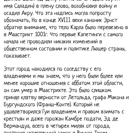
имя Саладин) в плену слово, возобновил войну и
осадил Акру. Что эта надпись могла попросту
обозначать, Но в конце XVIII веки каноник Эрнст
обратил внимание, что тело Карла было перевезено в
в Маастрихт 1001г. Что первые Капетинги с самого
начала не проводили никаких изменений в
общественном состоянии и политике Люшер страны,
показывает.
Этот город находился по соседству с его
владениями и мы знаем, что у него были более или
менее хорошие отношения с аббатом этой области,
он сам умер в Маастрихте. Это было слишком.
принял клятву верности от Летольда, графа Макона и
Бургундского (Франш-Конте). Который не
удовлетворился Гуи владением и правом взимать с
крестьян и даже горожан Камбре подати, Эд де
Вермандуа, всего в четырех милях от города,