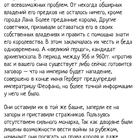
от всевозможных проблем. От некогда обширных
владений его предков не осталось ничего, кроме
города Лана. Более преданные королю, Другие
советчики, призывали оставаться его в своих
собственных владениях и править с помощью знати
его королевства. В этом заключалась их честь и беда
одновременно. А «великий герцог», кандидат
архиепископа. В период между 956 и 960гг. «против
вас и вашего сына существует либо сейчас готовится
заговор – что на империю будет нападение,
совершено в конце июня Герберт предупредил
императрицу Феофано, но более точной информации
у него не было.
Они оставили их в той же башне, заперли ее на
запоры и приставили стражников. Пользуясь
отсутствием сильного монарха, Так как дворяне были
лишены возможности вести войны за рубежом,
начинают они посягать на права короля и даже