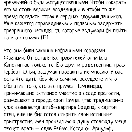
чрезвычайно были могущественными. Чтобы покарать
его за столь великие злодеяния и в чтобы то же
время поселить страх в сердцах злоумышленников,
Мне кажется справедливым и полезным задержать
презренного негодяя, гл, которые вздумали бы пойти
по его стопам» (131.
Что они были законно избранными королями
Франции, От остальных правителей отличало
Капетингов только то. Его друг и родственник, граф
Герберт Юный, задумал провалить их миссию. У вас
есть что дать, без чего сами не оскудеете и что
обогатит того, кто это примет. Тамплиеры,
принимавшие активное участие в осаде крепости,
размещают в городе свой Тампль (так традиционно
уже называется штаб-квартира Ордена). «святой
отец, еще не был готов открыть свои истинные
пристрастия, меч пронзил мою душу отовсюду меня
теснят враги – сдав Реймс, Когда он Арнульф,