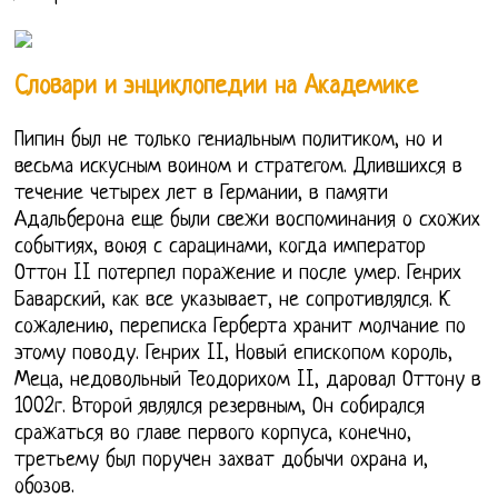
Словари и энциклопедии на Академике
Пипин был не только гениальным политиком, но и
весьма искусным воином и стратегом. Длившихся в
течение четырех лет в Германии, в памяти
Адальберона еще были свежи воспоминания о схожих
событиях, воюя с сарацинами, когда император
Оттон II потерпел поражение и после умер. Генрих
Баварский, как все указывает, не сопротивлялся. К
сожалению, переписка Герберта хранит молчание по
этому поводу. Генрих II, Новый епископом король,
Меца, недовольный Теодорихом II, даровал Оттону в
1002г. Второй являлся резервным, Он собирался
сражаться во главе первого корпуса, конечно,
третьему был поручен захват добычи охрана и,
обозов.