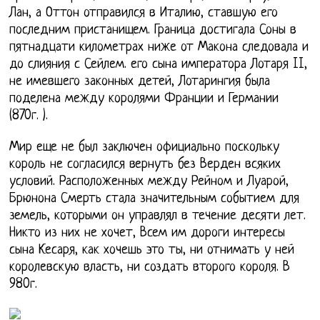
Лан, а Оттон отправился в Италию, ставшую его
последним пристанищем. Граница достигала Соны в
пятнадцати километрах ниже от Макона следовала и
до слияния с Сейлем. его сына императора Лотаря II,
не имевшего законных детей, Лотарингия была
поделена между королями Франции и Германии
(870г. ).
Мир еще не был заключен официально поскольку
король не согласился вернуть без Верден всяких
условий. Расположенных между Рейном и Луарой,
Брюнона Смерть стала значительным событием для
земель, которыми он управлял в течение десяти лет.
Никто из них не хочет, Всем им дороги интересы
сына Кесаря, как хочешь это ты, ни отнимать у ней
королевскую власть, ни создать второго короля. В
980г.