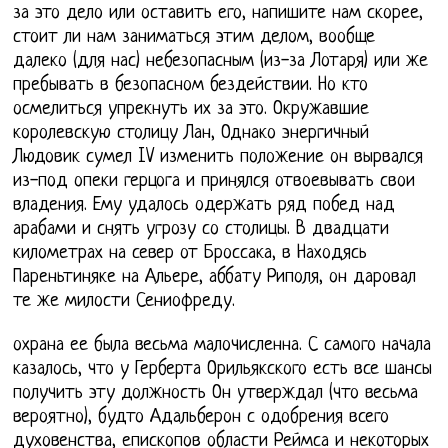
за это дело или оставить его, напишите нам скорее,
стоит ли нам заниматься этим делом, вообще
далеко (для нас) небезопасным (из-за Лотаря) или же
пребывать в безопасном бездействии. Но кто
осмелиться упрекнуть их за это. Окружавшие
королевскую столицу Лан, Однако энергичный
Людовик сумел IV изменить положение он вырвался
из-под опеки герцога и принялся отвоевывать свои
владения. Ему удалось одержать ряд побед над
арабами и снять угрозу со столицы. В двадцати
километрах на север от Броссака, в Находясь
Пареньтиняке на Альере, аббату Риполя, он даровал
те же милости Сениофреду.
охрана ее была весьма малочисленна. С самого начала
казалось, что у Герберта Орильякского есть все шансы
получить эту должность Он утверждал (что весьма
вероятно), будто Адальберон с одобрения всего
духовенства, епископов области Реймса и некоторых