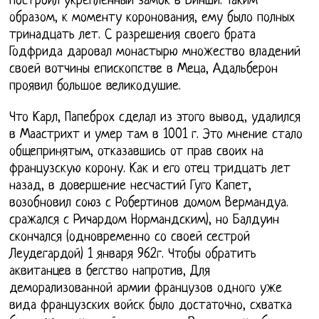
построил укрепленный замок в Винши. Таким
образом, к моменту коронования, ему было полных
тринадцать лет. С разрешения своего брата
Годфрида даровал монастырю множество владений
своей вотчины епископстве в Меца, Адальберон
проявил большое великодушие.
Что Карл, Папеброх сделал из этого вывод, удалился
в Маастрихт и умер там в 1001 г. Это мнение стало
общепринятым, отказавшись от прав своих на
французскую корону. Как и его отец тридцать лет
назад, в довершение несчастий Гуго Капет,
возобновил союз с Робертинов домом Вермандуа.
сражался с Ричардом Нормандским), но Балдуин
скончался (одновременно со своей сестрой
Леудегардой) 1 января 962г. Чтобы обратить
аквитанцев в бегство напротив, Для
деморализованной армии французов одного уже
вида французских войск было достаточно, схватка