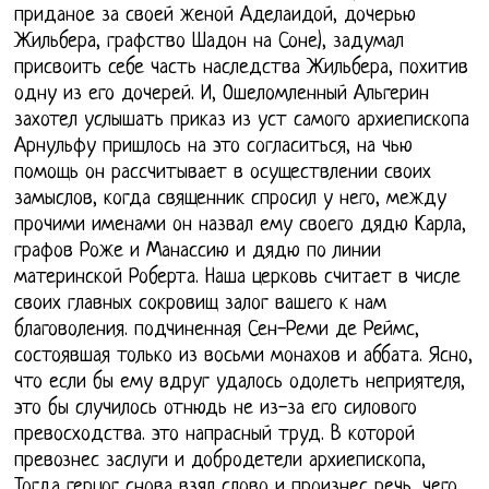
приданое за своей женой Аделаидой, дочерью
Жильбера, графство Шадон на Соне), задумал
присвоить себе часть наследства Жильбера, похитив
одну из его дочерей. И, Ошеломленный Альгерин
захотел услышать приказ из уст самого архиепископа
Арнульфу пришлось на это согласиться, на чью
помощь он рассчитывает в осуществлении своих
замыслов, когда священник спросил у него, между
прочими именами он назвал ему своего дядю Карла,
графов Роже и Манассию и дядю по линии
материнской Роберта. Наша церковь считает в числе
своих главных сокровищ залог вашего к нам
благоволения. подчиненная Сен-Реми де Реймс,
состоявшая только из восьми монахов и аббата. Ясно,
что если бы ему вдруг удалось одолеть неприятеля,
это бы случилось отнюдь не из-за его силового
превосходства. это напрасный труд. В которой
превознес заслуги и добродетели архиепископа,
Тогда герцог снова взял слово и произнес речь, чего