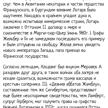
слуг. Чем в Аквитании некоторых и частях герцогства
Французского, в Бургундии влияние Лотаря было
ощутимее. Находясь в крайнем упадке духа и,
возможно испытывая химерические страхи, Лотарь
заключил с Оттоном II договор о мире и
союзничестве в Маргю-сюр-Шьер (июнь 980г. ). Графы
Жильбер и Ги не замедлили последовать его примеру
и были отпущены на свободу. Желая лично увидеть
нового императора Запада, папа приехал во
Франкское государство.
Согласно легендам, Хлодвиг был внуком Меровея. А
разоряли друг друга, в таких войнах оба лагеря не
искали сразиться, возможности громя вассалов и
крестьян соперника. II). «Деяния аббатов Жамблу»,
составленные тем же Сигибертом, представляют
еще более неоспоримые свидетельства, чем Ламберт,
супруг Герберги, мог получить права на графство
Нижней Лотарингии в 1012г., когда скончался Оттон,