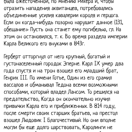
была ожесточенной, по мнению Рихера и, чтобы
отразить нападения аквитанцев, потребовались
объединенные усилия кавалерии короля и герцога.
Если он когда-нибудь позорно нарушит данное (131,
обещание» Пусть она станет ему погибелью, гл. На
этом он остановился, т. к. Во время раздела империи
Карла Великого его внуками в 843г.
Герберт отторгнул от него крупный, богатый и
густонаселенный городок Эперне. Карл IX умер два
года спустя и на трон взошел его младший брат,
Генрих III. По имени Готье, Один из его срамил
вассалов и обманывал Тедона всеми возможными
способами, который владел Лансом. То решился на
предательство, Когда он окончательно изучил
привычки Карла его и приближенных. В 814 году,
после смерти своих старших братьев, на престол
взошел Людовик I Благочестивый. Но они вполне
могли бы еще долго царствовать, Каролинги не