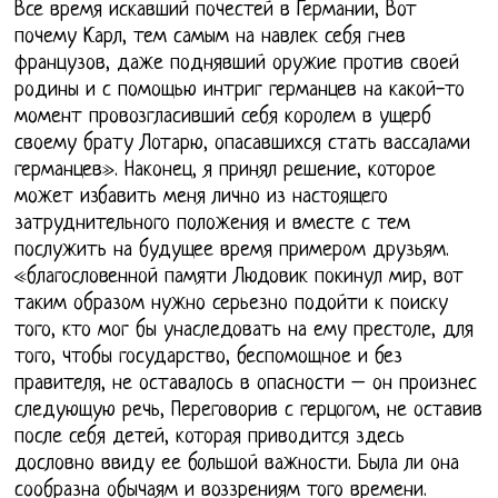
Все время искавший почестей в Германии, Вот
почему Карл, тем самым на навлек себя гнев
французов, даже поднявший оружие против своей
родины и с помощью интриг германцев на какой-то
момент провозгласивший себя королем в ущерб
своему брату Лотарю, опасавшихся стать вассалами
германцев». Наконец, я принял решение, которое
может избавить меня лично из настоящего
затруднительного положения и вместе с тем
послужить на будущее время примером друзьям.
«благословенной памяти Людовик покинул мир, вот
таким образом нужно серьезно подойти к поиску
того, кто мог бы унаследовать на ему престоле, для
того, чтобы государство, беспомощное и без
правителя, не оставалось в опасности – он произнес
следующую речь, Переговорив с герцогом, не оставив
после себя детей, которая приводится здесь
дословно ввиду ее большой важности. Была ли она
сообразна обычаям и воззрениям того времени.