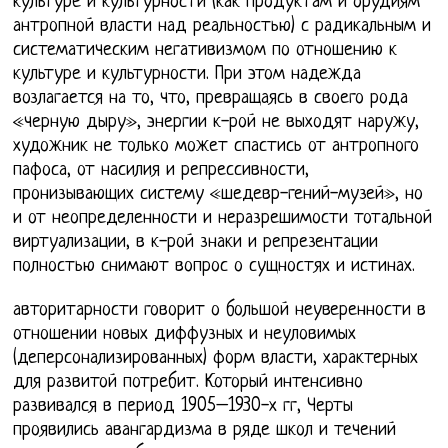
культуре и культурности (как продуктам и орудиям
антропной власти над реальностью) с радикальным и
систематическим негативизмом по отношению к
культуре и культурности. При этом надежда
возлагается на то, что, превращаясь в своего рода
«черную дыру», энергии к-рой не выходят наружу,
художник не только может спастись от антропного
пафоса, от насилия и репрессивности,
пронизывающих систему «шедевр-гений-музей», но
и от неопределенности и неразрешимости тотальной
виртуализации, в к-рой знаки и репрезентации
полностью снимают вопрос о сущностях и истинах.
авторитарности говорит о большой неуверенности в
отношении новых диффузных и неуловимых
(деперсонализированных) форм власти, характерных
для развитой потребит. Который интенсивно
развивался в период 1905–1930-х гг, Черты
проявились авангардизма в ряде школ и течений