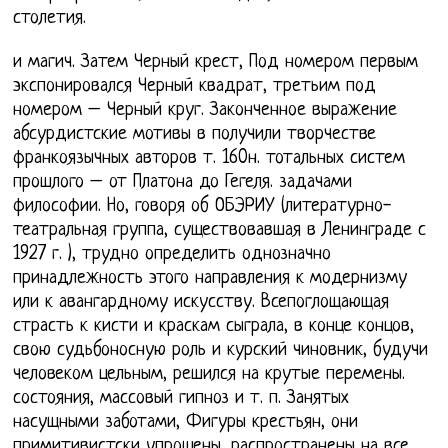
столетия.
и магич. Затем Черный крест, Под номером первым
экспонировался Черный квадрат, третьим под
номером – Черный круг. Законченное выражение
абсурдистские мотивы в получили творчестве
франкоязычных авторов т. 160н. тотальных систем
прошлого – от Платона до Гегеля. задачами
философии. Но, говоря об ОБЭРИУ (литературно-
театральная группа, существовавшая в Ленинграде с
1927 г. ), трудно определить однозначно
принадлежность этого направления к модернизму
или к авангардному искусству. Всепоглощающая
страсть к кисти и краскам сыграла, в конце концов,
свою судьбоносную роль и курский чиновник, будучи
человеком цельным, решился на крутые перемены.
состояния, массовый гипноз и т. п. Занятых
насущными заботами, Фигуры крестьян, они
примитивистски упрощены, распространены на все