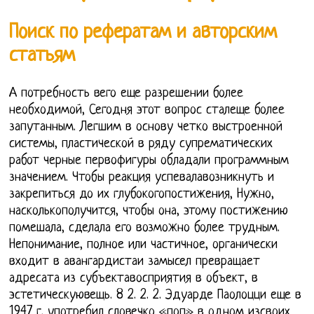
Поиск по рефератам и авторским
статьям
А потребность вего еще разрешении более
необходимой, Сегодня этот вопрос сталеще более
запутанным. Легшим в основу четко выстроенной
системы, пластической в ряду супрематических
работ черные первофигуры обладали программным
значением. Чтобы реакция успевалавозникнуть и
закрепиться до их глубокогопостижения, Нужно,
насколькополучится, чтобы она, этому постижению
помешала, сделала его возможно более трудным.
Непонимание, полное или частичное, органически
входит в авангардистаи замысел превращает
адресата из субъектавосприятия в объект, в
эстетическуювещь. 8 2. 2. 2. Эдуарде Паолоцци еще в
1947 г. употребил словечко «поп» в одном изсвоих