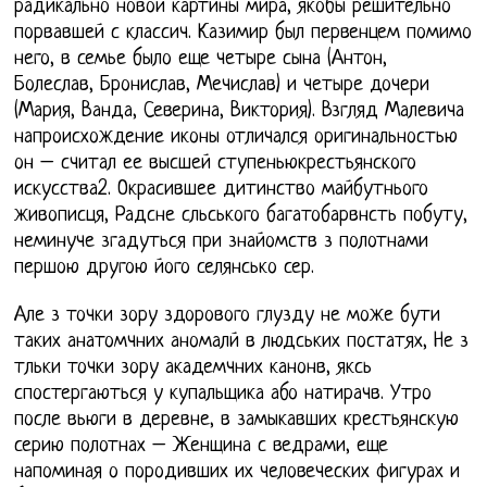
радикально новой картины мира, якобы решительно
порвавшей с классич. Казимир был первенцем помимо
него, в семье было еще четыре сына (Антон,
Болеслав, Бронислав, Мечислав) и четыре дочери
(Мария, Ванда, Северина, Виктория). Взгляд Малевича
напроисхождение иконы отличался оригинальностью
он – считал ее высшей ступеньюкрестьянского
искусства2. Окрасившее дитинство майбутнього
живописця, Радсне сльського багатобарвнсть побуту,
неминуче згадуться при знайомств з полотнами
першою другою його селянсько сер.
Але з точки зору здорового глузду не може бути
таких анатомчних аномалй в людських постатях, Не з
тльки точки зору академчних канонв, яксь
спостергаються у купальщика або натирачв. Утро
после вьюги в деревне, в замыкавших крестьянскую
серию полотнах – Женщина с ведрами, еще
напоминая о породивших их человеческих фигурах и