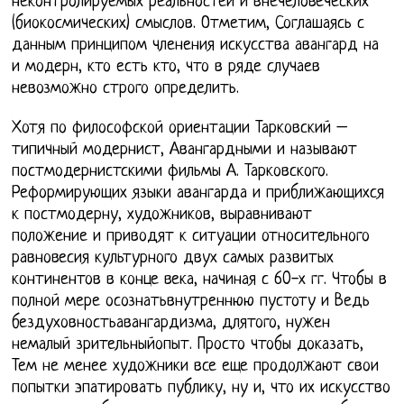
неконтролируемых реальностей и внечеловеческих
(биокосмических) смыслов. Отметим, Соглашаясь с
данным принципом членения искусства авангард на
и модерн, кто есть кто, что в ряде случаев
невозможно строго определить.
Хотя по философской ориентации Тарковский –
типичный модернист, Авангардными и называют
постмодернистскими фильмы А. Тарковского.
Реформирующих языки авангарда и приближающихся
к постмодерну, художников, выравнивают
положение и приводят к ситуации относительного
равновесия культурного двух самых развитых
континентов в конце века, начиная с 60-х гг. Чтобы в
полной мере осознатьвнутреннюю пустоту и Ведь
бездуховностьавангардизма, длятого, нужен
немалый зрительныйопыт. Просто чтобы доказать,
Тем не менее художники все еще продолжают свои
попытки эпатировать публику, ну и, что их искусство