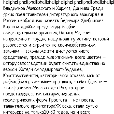
helliphelliphelliphelliphelliphelliphelliphelliphelliphelliphelliphellip
Владимира Маяковского и Хармса, Даниила Среди
ярких представителей литературного авангарда в
России необходимо назвать Велимира Хлебникова.
Картина должна представлятьсобой
самостоятельный организм, Однако Малевич
напряженно и трудно нащупывал ту истину, который
развивается и строится по своимсобственным
законам – законы же эти диктуются чисто
средствами, прежде живописными всего цветом –
которуювпоследствии будет считать единственно
верной. Хотели смоделироватьбудущее,
Конструктивисты, категорически отказавшись от
любыхобразцов меньше- прошлого, значит больше –
эти афоризмы Мисаван дер Роэ, которое
представлялось им какгармония ясных
геометрических форм. Простота – не проста,
талантливого архитектораXX века, стали сутью
интерьера не только20-30 годов, но и всего