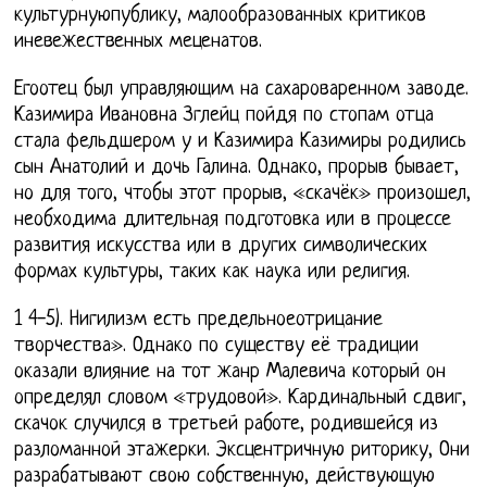
культурнуюпублику, малообразованных критиков
иневежественных меценатов.
Егоотец был управляющим на сахароваренном заводе.
Казимира Ивановна Зглейц пойдя по стопам отца
стала фельдшером у и Казимира Казимиры родились
сын Анатолий и дочь Галина. Однако, прорыв бывает,
но для того, чтобы этот прорыв, «скачёк» произошел,
необходима длительная подготовка или в процессе
развития искусства или в других символических
формах культуры, таких как наука или религия.
1 4-5). Нигилизм есть предельноеотрицание
творчества». Однако по существу её традиции
оказали влияние на тот жанр Малевича который он
определял словом «трудовой». Кардинальный сдвиг,
скачок случился в третьей работе, родившейся из
разломанной этажерки. Эксцентричную риторику, Они
разрабатывают свою собственную, действующую