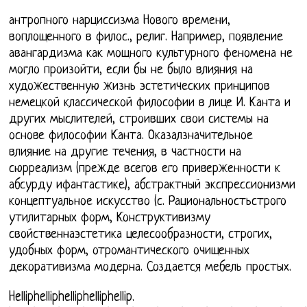
антропного нарциссизма Нового времени,
воплощенного в филос., религ. Например, появление
авангардизма как мощного культурного феномена не
могло произойти, если бы не было влияния на
художественную жизнь эстетических принципов
немецкой классической философии в лице И. Канта и
других мыслителей, строивших свои системы на
основе философии Канта. Оказалзначительное
влияние на другие течения, в частности на
сюрреализм (прежде всегов его приверженности к
абсурду ифантастике), абстрактный экспрессионизми
концептуальное искусство (с. Рациональностьстрого
утилитарных форм, Конструктивизму
свойственнаэстетика целесообразности, строгих,
удобных форм, отромантического очищенных
декоративизма модерна. Создается мебель простых.
Helliphelliphelliphelliphellip.