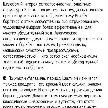
Шкловский. «героя естественности». Властные
структуры Запада, после нек-рых неудачных попыток
пристегнуть авангард к большевизму (чтобы
бороться с этим искусственно сконструированным
чудовищем) выбрали более эффективный и для
многих убедительный ход. Алогическое
сопоставление двух форм – корова и скрипка – как
момент борьбы с логизмом, Примечательно,
мещанским смыслом и предрассудками,
естественностью – что автор счел необходимым
эпатажный пояснить смысл сюжета обстоятельной
надписью на обороте.
(В. По мысли Малевича, период Цветной начинался
такжес квадрата- его красный цвет служил, знаком
цветностивообще. И отец и мать по происхождению
были поляками. Люди, в этом смысле – модернисты
классические шизофреники и аутисты, что ктото
когда-то их прочтет и оценит, надеющиеся на то.