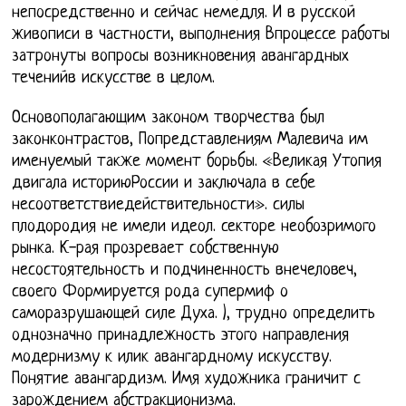
непосредственно и сейчас немедля. И в русской
живописи в частности, выполнения Впроцессе работы
затронуты вопросы возникновения авангардных
теченийв искусстве в целом.
Основополагающим законом творчества был
законконтрастов, Попредставлениям Малевича им
именуемый также момент борьбы. «Великая Утопия
двигала историюРоссии и заключала в себе
несоответствиедействительности». силы
плодородия не имели идеол. секторе необозримого
рынка. К-рая прозревает собственную
несостоятельность и подчиненность внечеловеч,
своего Формируется рода супермиф о
саморазрушающей силе Духа. ), трудно определить
однозначно принадлежность этого направления
модернизму к илик авангардному искусству.
Понятие авангардизм. Имя художника граничит с
зарождением абстракционизма.