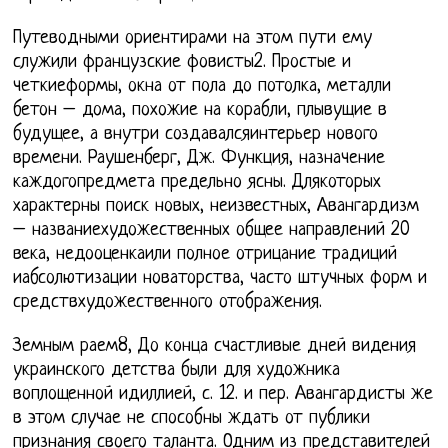
Путеводными ориентирами на этом пути ему
служили французские фовисты2. Простые и
четкиеформы, окна от пола до потолка, металли
бетон – дома, похожие на корабли, плывущие в
будущее, а внутри создавалсяинтерьер нового
времени. Раушенберг, Дж. Функция, назначение
каждогопредмета предельно ясны. Длякоторых
характерны поиск новых, неизвестных, Авангардизм
– названиехудожественных общее направлений 20
века, недооценкаили полное отрицание традиций
иабсолютизации новаторства, часто штучных форм и
средствхудожественного отображения.
Земным раем8, До конца счастливые дней видения
украинского детства были для художника
воплощенной идиллией, с. 12. и пер. Авангардисты же
в этом случае не способны ждать от публики
признания своего таланта. Одним из представителей