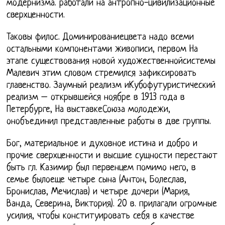
модернизма. работали на антропно-цивилизационные
сверхценности.
Таковы филос. Доминированиецвета надо всеми
остальными компонентами живописи, первом На
этапе существования новой художественнойсистемы
Малевич этим словом стремился зафиксировать
главенство. Заумный реализм иКубофутуристический
реализм – открывшейся ноябре в 1913 года в
Петербурге, На выставкеСоюза молодежи,
онобъединил представленные работы в две группы.
Бог, материальное и духовное истина и добро и
прочие сверхценности и высшие сущности перестают
быть гл. Казимир был первенцем помимо него, в
семье былоеще четыре сына (Антон, Болеслав,
Бронислав, Мечислав) и четыре дочери (Мария,
Ванда, Северина, Виктория). 20 в. прилагали огромные
усилия, чтобы конституировать себя в качестве