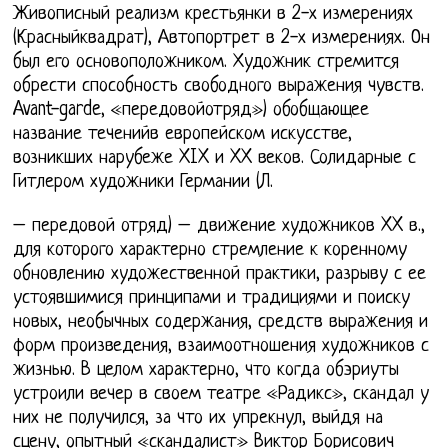
Живописный реализм крестьянки в 2-х измерениях
(Красныйквадрат), Автопортрет в 2-х измерениях. Он
был его основоположником. Художник стремится
обрести способность свободного выражения чувств.
Avant-garde, «передовойотряд») обобщающее
название теченийв европейском искусстве,
возникших нарубеже XIX и XX веков. Солидарные с
Гитлером художники Германии (Л.
– передовой отряд) – движение художников XX в.,
для которого характерно стремление к коренному
обновлению художественной практики, разрыву с ее
устоявшимися принципами и традициями и поиску
новых, необычных содержания, средств выражения и
форм произведения, взаимоотношения художников с
жизнью. В целом характерно, что когда обэриуты
устроили вечер в своем театре «Радикс», скандал у
них не получился, за что их упрекнул, выйдя на
сцену, опытный «скандалист» Виктор Борисович