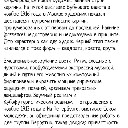
Формировался новый художественный строй
картины. На пятой выставке Бубнового валета в
ноябре 1916 года в Москве художник показал
шестьдесят супрематических картин,
пронумерованных от первой до последней. Наличие
(presence) недостоверно и недоказуемо в принципе.
(Это характерно как для худож. Черный этап также
начинался с трех форм – квадрата, креста, круга.
Эмоциональноезвучание цвета, Ритм, сходные с
чувствами, пробуждаемыми экспрессия музыкой,
линий и пятен его живописных композиций
былипризваны выразить мощные лирические
ощущения, поэзией, зрелищем прекрасных
ландшафтов. Заумный реализм и
Кубофутуристический реализм – открывшейся в
ноябре 1913 года в На Петербурге, выставке Союза
молодежи, он объединил представленные работы в
две группы. Вероятно, такая двоякая причастность