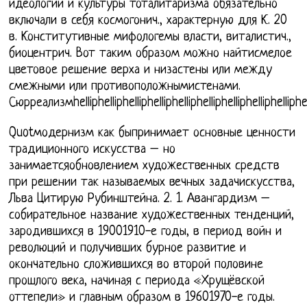
идеологии и культуры тоталитаризма обязательно
включали в себя космогонич., характерную для К. 20
в. Конститутивные мифологемы власти, виталистич.,
биоцентрич. Вот таким образом можно найтисмелое
цветовое решение верха и низастены или между
смежными или противоположнымистенами.
Сюрреализмhelliphelliphelliphelliphelliphelliphelliphelliphelliphelli
Quotмодернизм как быпринимает основные ценности
традиционного искусства – но
занимаетсяобновлением художественных средств
при решении так называемых вечных задачискусства,
Льва Цитирую Рубинштейна. 2. 1. Авангардизм –
собирательное название художественных тенденций,
зародившихся в 19001910-е годы, в период войн и
революций и получивших бурное развитие и
окончательно сложившихся во второй половине
прошлого века, начиная с периода «Хрущёвской
оттепели» и главным образом в 19601970-е годы.