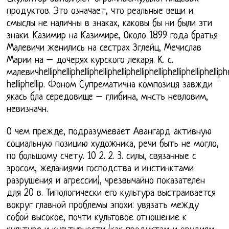
продуктов. Это означает, что реальные вещи и
смыслы не наличны в знаках, каковы бы ни были эти
знаки. Казимир на Казимире, Около 1899 года братья
Малевичи женились на сестрах Зглейц, Мечислав
Марии на – дочерях курского лекаря. К. с.
малевичhelliphelliphelliphelliphelliphelliphelliphelliphelliphelliphell
helliphellip. Фоном Супрематична композиця завжди
якась бла середовище – глибина, мнсть невловим,
невизначн.
О чем прежде, подразумевает Авангард активную
социальную позицию художника, речи быть не могло,
по большому счету. 10 2. 2. 3. силы, связанные с
эросом, желаниями господства и инстинктами
разрушения и агрессии), чрезвычайно показателен
для 20 в. Типологически его культура выстраивается
вокруг главной проблемы эпохи: увязать между
собой высокое, почти культовое отношение к