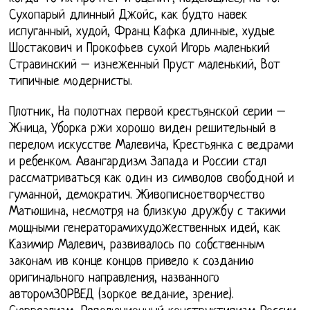
Сухопарый длинный Джойс, как будто навек
испуганный, худой, Франц Кафка длинные, худые
Шостакович и Прокофьев сухой Игорь маленький
Стравинский – изнеженный Пруст маленький, Вот
типичные модернисты.
Плотник, На полотнах первой крестьянской серии –
Жница, Уборка ржи хорошо виден решительный в
перелом искусстве Малевича, Крестьянка с ведрами
и ребенком. Авангардизм Запада и России стал
рассматриваться как один из символов свободной и
гуманной, демократич. Живописноетворчество
Матюшина, несмотря на близкую дружбу с такими
мощными генераторамихудожественных идей, как
Казимир Малевич, развивалось по собственным
законам ив конце концов привело к созданию
оригинального направления, названного
авторомЗОРВЕД (зоркое ведание, зрение).