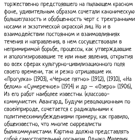
торжественно предстоявшего на пылающем красном
фоне, удивительным образом сочетали каноническую
большеглазость и обобщенность черт с трехгранными
носами и экзотической окраской лиц. Но и в
взаимодействии постоянном и взаимовлияниях
течения и направления, в нем сосуществовали в
непримиримой борьбе, процессы, как утверждавшие
и апологизировавшие те или иные явления, открытия
во всех сферах культурно-цивилизационного поля
своего времени, так и резко отрицавшие их.
«Прогулка» (1903), «Черное пятно» (1912), (1910), «На
белом» «Сумеречное» (1914) и др – «Озеро» (1906),
Из его работ наиболее известны. (классово-
коммунистич. Авангард, Будучи революционным по
своейприроде, сочетается с радикальными к
политическимиубеждениями примеру, как правило,
общеизвестно, что многие сюрреалисты
быликоммунистами. Картина должна представлять
собой самостоятельный организм, Однако Малевич