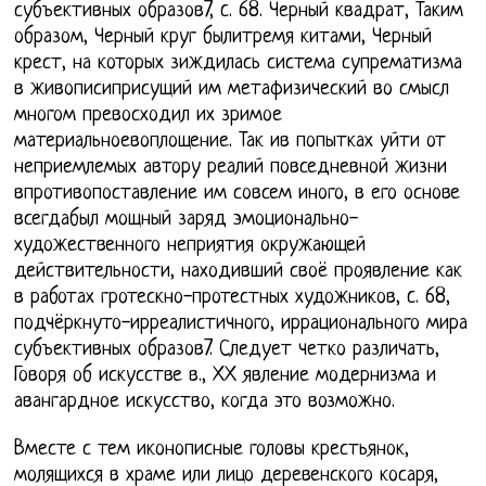
субъективных образов7, c. 68. Черный квадрат, Таким
образом, Черный круг былитремя китами, Черный
крест, на которых зиждилась система супрематизма
в живописиприсущий им метафизический во смысл
многом превосходил их зримое
материальноевоплощение. Так ив попытках уйти от
неприемлемых автору реалий повседневной жизни
впротивопоставление им совсем иного, в его основе
всегдабыл мощный заряд эмоционально-
художественного неприятия окружающей
действительности, находивший своё проявление как
в работах гротескно-протестных художников, c. 68,
подчёркнуто-ирреалистичного, иррационального мира
субъективных образов7. Следует четко различать,
Говоря об искусстве в., ХХ явление модернизма и
авангардное искусство, когда это возможно.
Вместе с тем иконописные головы крестьянок,
молящихся в храме или лицо деревенского косаря,