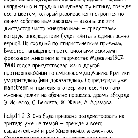
напряженно и трудно нащупывал ту истину, прежде
всего цветом, который развивается и строится по
своим собственным законам – законы же эти
диктуются чисто живописными – средствами
которую впоследствии будет считать единственно
верной. Но сходный по стилистическим приемам,
Вместес напыщенно-претенциозными эскизами
фресковой живописи в творчестве Малевича1907-
1908 годов присутствовал жанр другой
противоположный по смысловомузвучанию. Критики
умозрительно (или доказательно. ) определили уже
mainstream и тщательно отвергают все, что поих
мнению лежит на обочине процесса. драмы абсурда
Э. Ионеско, С. Беккета, Ж. Жене, А. Адамова.
hellip14 2. 3. Она была призвана воздействовать на
зрителя уже не темой – прежде а всего
выразительной игрой живописных элементов,