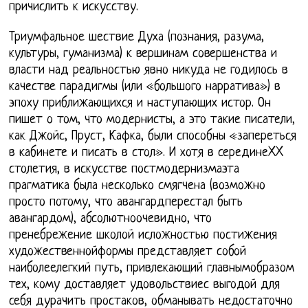
причислить к искусству.
Триумфальное шествие Духа (познания, разума,
культуры, гуманизма) к вершинам совершенства и
власти над реальностью явно никуда не годилось в
качестве парадигмы (или «большого нарратива») в
эпоху приближающихся и наступающих истор. Он
пишет о том, что модернисты, а это такие писатели,
как Джойс, Пруст, Кафка, были способны «запереться
в кабинете и писать в стол». И хотя в серединеXX
столетия, в искусстве постмодернизмаэта
прагматика была несколько смягчена (возможно
просто потому, что авангардперестал быть
авангардом), абсолютноочевидно, что
пренебрежение школой исложностью постижения
художественнойформы представляет собой
наиболеелегкий путь, привлекающий главнымобразом
тех, кому доставляет удовольствиес выгодой для
себя дурачить простаков, обманывать недостаточно