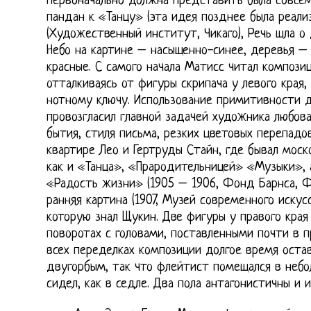
первоначально должна представить была совсе
пандан к «Танцу» (эта идея позднее была реали
(Художественный институт, Чикаго), Речь шла о 
Небо на картине – насыщенно-синее, деревья –
красные. С самого начала Матисс читал компози
отталкиваясь от фигуры скрипача у левого края,
нотному ключу. Использование примитивности 
провозгласил главной задачей художника любов
бытия, стиля письма, резких цветовых перепадо
квартире Лео и Гертруды Стайн, где бывал моск
как и «Танца», «Прародительницей» «Музыки», 
«Радость жизни» (1905 – 1906, Фонд Барнса, 
ранняя картина (1907, Музей современного искус
которую знал Щукин. Две фигуры у правого кра
поворотах с головами, поставленными почти в 
всех переделках композиции долгое время оста
двугорбым, так что флейтист помещался в небо
сидел, как в седле. Два пола антагонистичны и 