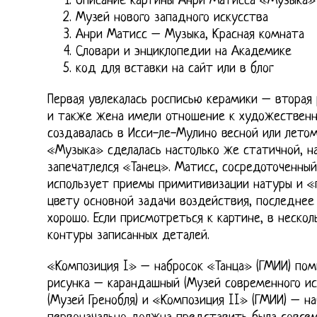
Описание картины Анри Матисса «Музыка»
Музей нового западного искусства
Анри Матисс – Музыка, Красная комната
Словари и энциклопедии на Академике
код для вставки на сайт или в блог
Первая увлекалась росписью керамики – вторая 
и также жена имели отношение к художествен
создавалась в Исси-ле-Мулино весной или летом
«Музыка» сделалась настолько же статичной, н
запечатлелся «Танец». Матисс, сосредоточенный
использует приемы примитивизации натуры и «
цвету основной задачи воздействия, последнее
хорошо. Если присмотреться к картине, в неско
контуры записанных деталей.
«Композиция I» – набросок «Танца» (ГМИИ) по
рисунка – карандашный (Музей современного ис
(Музей Гренобля) и «Композиция II» (ГМИИ) – н