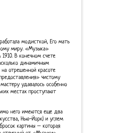
работала модисткой, Его мать
ному миру. «Музыка»
 1910. В конечном счете
асколько динамичным
 на отрешенной красоте
предоставления» чистому
 мастеру удавалось особенно
льких местах проступают
мимо него имеются еще два
кусства, Нью-Йорк) и углем
абросок картины – которая