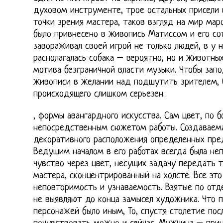
духовом инструменте, трое остальных присели 
точки зрения мастера, таков взгляд на мир маро
было привнесено в живопись Матиссом и его со
завораживал своей игрой не только людей, в у н
располагалась собака – вероятно, но и животны
мотива безграничной власти музыки. Чтобы запо
живописи в желании над подшутить зрителем, 
происходящего слишком серьезен.
, формы авангардного искусства. Сам цвет, по 
непосредственным сюжетом работы. Создаваем
декоративного расположения определенных пр
Ведущим началом в его работах всегда была не
чувство через цвет, несущих задачу передать т
мастера, сконцентрированный на холсте. Все эт
неповторимость и узнаваемость. Взятые по от
не выявляют до конца замысел художника. Что 
персонажей было иным, То, спустя столетие пос