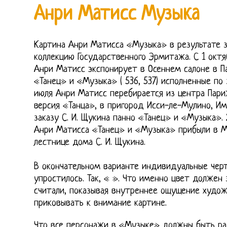
Анри Матисс Музыка
Картина Анри Матисса «Музыка» в результате 
коллекцию Государственного Эрмитажа. С 1 октя
Анри Матисс экспонирует в Осеннем салоне в П
«Танец» и «Музыка» ( 536, 537) исполненные по з
июля Анри Матисс перебирается из центра Париж
версия «Танца», в пригород Исси-ле-Мулино, И
заказу С. И. Щукина панно «Танец» и «Музыка».
Анри Матисса «Танец» и «Музыка» прибыли в М
лестнице дома С. И. Щукина.
В окончательном варианте индивидуальные черт
упростилось. Так, « ». Что именно цвет должен
считали, показывая внутреннее ощущение худож
приковывать к внимание картине.
Что все персонажи в «Музыке» должны быть ра