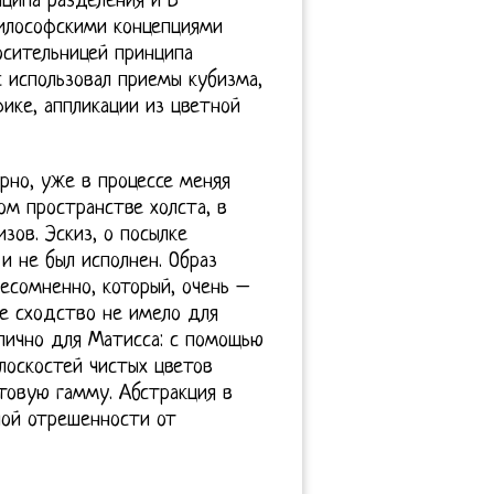
ципа разделения и В
илософскими концепциями
осительницей принципа
 использовал приемы кубизма,
фике, аппликации из цветной
рно, уже в процессе меняя
ом пространстве холста, в
зов. Эскиз, о посылке
и не был исполнен. Образ
есомненно, который, очень –
е сходство не имело для
ипично для Матисса: с помощью
лоскостей чистых цветов
овую гамму. Абстракция в
ной отрешенности от