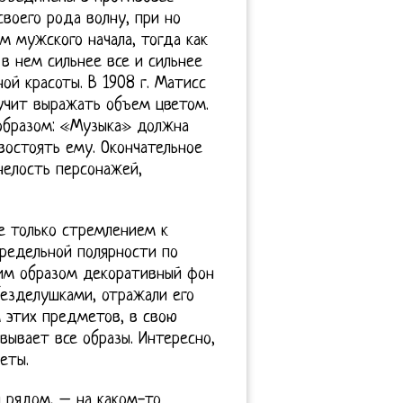
своего рода волну, при но
м мужского начала, тогда как
в нем сильнее все и сильнее
й красоты. В 1908 г. Матисс
учит выражать объем цветом.
образом: «Музыка» должна
остоять ему. Окончательное
елость персонажей,
е только стремлением к
редельной полярности по
ким образом декоративный фон
безделушками, отражали его
 этих предметов, в свою
вывает все образы. Интересно,
еты.
й рядом, – на каком-то