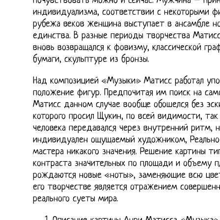
почувствовать можно и сейчас. Мужчина – прин
индивидуализма, соответствии с некоторыми ф
рубежа веков женщина выступает в ансамбле н
единства. В разные периоды творчества Матисс
вновь возвращался к фовизму, классической гра
бумаги, скульптуре из бронзы.
Над композицией «Музыки» Матисс работал упо
положение фигур. Предпочитая им поиск на сам
Матисс данном случае вообще обошелся без эски
которого просил Щукин, по всей видимости, так 
человека передавался через внутренний ритм, н
индивидуален ощущаемый художником, Реально
мастера никакого значения. Решение картины т
контраста значительных по площади и объему п
рождаются новые «ноты», заменяющие всю цвет
его творчестве является отражением совершен
реального суеты мира.