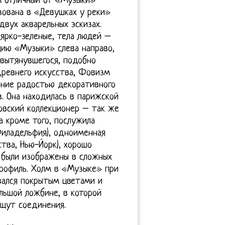
м отличный от «Музыки»
зована в «Девушках у реки»
двух акварельных эскизах.
 ярко-зеленые, тела людей –
цию «Музыки» слева направо,
 вытянувшегося, подобно
древнего искусства, Фовизм
ание радостью декоративного
в. Она находилась в парижской
овский коллекционер – так же
а кроме того, послужила
Филадельфия), одноименная
ства, Нью-Йорк), хорошо
я были изображены в сложных
профиль. Холм в «Музыке» при
вался покрытым цветами и
льшой ложбине, в которой
ищут соединения.