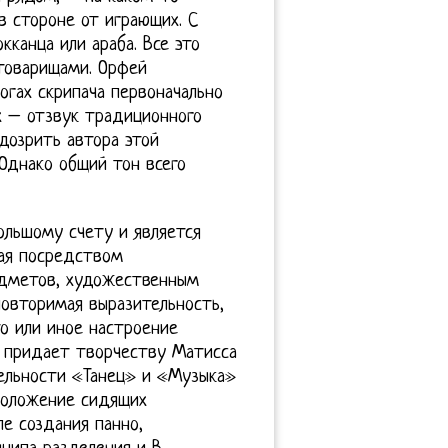
в стороне от играющих. С
кканца или араба. Все это
товарищами. Орфей
огах скрипача первоначально
х – отзвук традиционного
дозрить автора этой
Однако общий тон всего
большому счету и является
ая посредством
едметов, художественным
повторимая выразительность,
о или иное настроение
о придает творчеству Матисса
дельности «Танец» и «Музыка»
положение сидящих
ле создания панно,