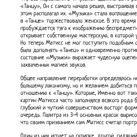
«Танцу», Он с самого начала решил, выстраивая 
этом располагал их. «Музыка» стала воплощение
в «Танце» торжествовало женское. В это время 
пробуждается тяга к изображению беспредметно
открывает собственную мастерскую, в которой 
Но теперь Матисс не мог поступить подобным 
была дополнять «Танец» и одновременно против
состояние «Музыки» выражает чудесную оцепен
захваченных магией звуков.
Общее направление переработки определялось н
большему лаконизму, но и желанием добиться п
отношению к «Танцу». Которые, Именно вот та
картин Матисса часто заполнялся всякого рода 
глубокий и чуткий совершенством восторг форм
очередь. Палитра из 3-4 основных красок вырисо
что своим призванием сам Матисс считал портр
Один из них играет на скрипке, другой, сидящи