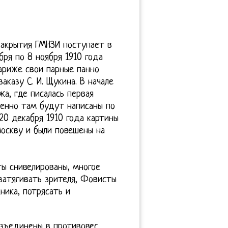
закрытия ГМНЗИ поступает в
бря по 8 ноября 1910 года
ариже свои парные панно
аказу С. И. Щукина. В начале
а, где писалась первая
менно там будут написаны по
 20 декабря 1910 года картины
оскву и были повешены на
ы снивелированы, многое
 затягивать зрителя, Фовисты
ника, потрясать и
зъединены в противовес