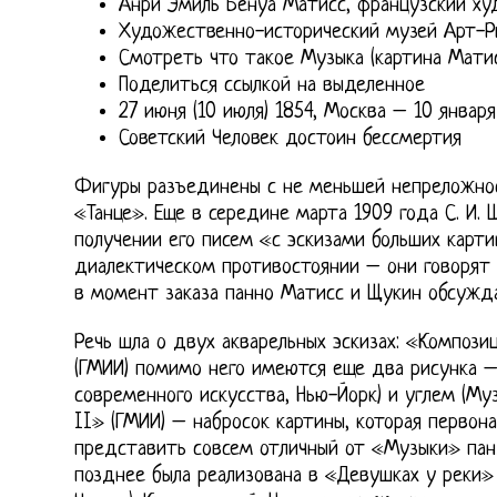
Анри Эмиль Бенуа Матисс, французский ху
Художественно-исторический музей Арт-Р
Смотреть что такое Музыка (картина Матис
Поделиться ссылкой на выделенное
27 июня (10 июля) 1854, Москва – 10 января
Советский Человек достоин бессмертия
Фигуры разъединены с не меньшей непреложнос
«Танце». Еще в середине марта 1909 года С. И.
получении его писем «с эскизами больших карти
диалектическом противостоянии – они говорят 
в момент заказа панно Матисс и Щукин обсужда
Речь шла о двух акварельных эскизах: «Компози
(ГМИИ) помимо него имеются еще два рисунка 
современного искусства, Нью-Йорк) и углем (Му
II» (ГМИИ) – набросок картины, которая первон
представить совсем отличный от «Музыки» панд
позднее была реализована в «Девушках у реки»