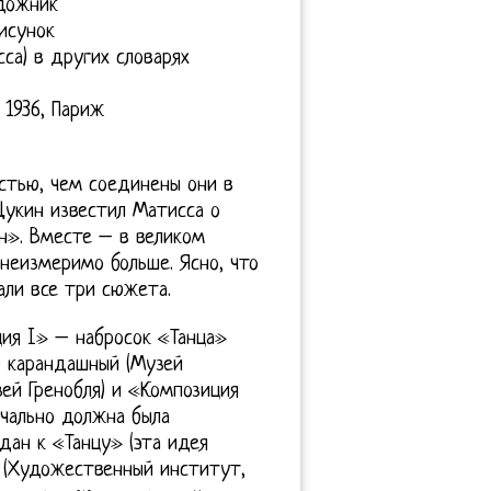
дожник
исунок
са) в других словарях
 1936, Париж
тью, чем соединены они в
 Щукин известил Матисса о
н». Вместе – в великом
неизмеримо больше. Ясно, что
ли все три сюжета.
ция I» – набросок «Танца»
– карандашный (Музей
зей Гренобля) и «Композиция
ачально должна была
ан к «Танцу» (эта идея
 (Художественный институт,