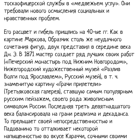
тоскаофицерской службы в «медвежьем углу». Они
требовали нового осмысления социальных и
нравственных проблем.
Его расцвет и гибель пришлись на 40-ые гг. Как в
картине Маркова, Образчик столь же неудачного
сочетания фигур, двух представил в середине века
Дн. Э. В 1871 мастер создает ряд лучших своих работ
(«Печерский монастырь под Нижним Новгородом»,
Нижегородский художественный музей «Разлив
Волги под Ярославлем», Русский музей), в т. ч.
знаменитую картину «Грачи прилетели»
(Третьяковская галерея), ставшую самым популярным
русским пейзажем, своего рода живописным
символом России. Последняя треть девятнадцатого
века балансировала на грани реализма и декаданса.
То прельщает своей непосредственностью и
Падованино то отталкивает некоторой
напыщенностью во вкусе Караччи, сочными своими