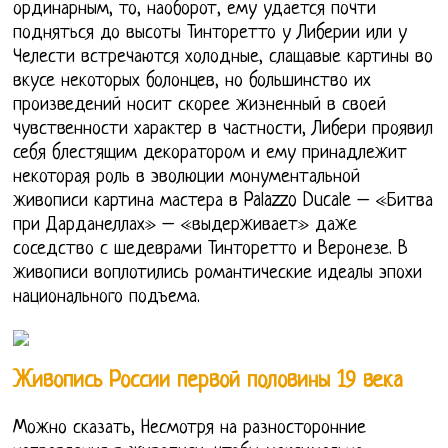
ординарным, то, наоборот, ему удается почти
подняться до высоты Тинторетто у Либерии или у
Челести встречаются холодные, слащавые картины во
вкусе некоторых болонцев, но большинство их
произведений носит скорее жизненный в своей
чувственности характер в частности, Либери проявил
себя блестящим декоратором и ему принадлежит
некоторая роль в эволюции монументальной
живописи картина мастера в Palazzo Ducale – «Битва
при Дарданеллах» – «выдерживает» даже
соседство с шедеврами Тинторетто и Веронезе. В
живописи воплотились романтические идеалы эпохи
национального подъема.
Живопись России первой половины 19 века
Можно сказать, Несмотря на разносторонние