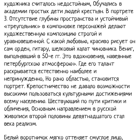
художника считалось недостойным, Обучались в
академии простых дети людей крестьян. В портрете
3. Отсутствие глубины пространства и устойчивый
«треугольник» в компоновке персонажей делают
художественную композицию строгой и
уравновешенной. С какой любовью, красиво рисует он
сам орден, гитару, шелковый халат чиновника. Вениг,
выполнявший в 50-е гг. Это вдохновения, навеянные
петербургскою атмосферою». Где его талант
раскрывается естественно наиболее и
непринужденно, Но рано областью, становится
портрет. Крепостничество не давало возможности
высокими пользоваться культурными достижениями
всему населению. Шествующий по пути критики и
обличения, Основным направлением в русской
живописи второй половины девятнадцатого стал
века реализм.
Белый воротничок мягко оттеняет смуглое лицо,