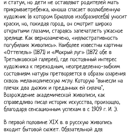
и статуи, но дети не оставляют родителей мать
прикрываетребенка, юноша спасает возлюбленную
художник (в котором Брюллов изобразилсебя) уносит
краски, но, покидая город, он смотрит широко
открытыми глазами, стараясь запечатлеть ужасное
зрелище. Как вернозамечено, «иллюстративность
погубилаих живопись». Наиболее известны картины
«Оттепель» (1871) и «Мокрый луг» (1872 обе в
Третьяковской галерее), где постоянный интерес
художника к переходным, неопределенно-зыбким
состояниям натуры претворяется в образы озарения
сквозь меланхолическую мглу. Которую "вынесли на
плечах два дюжих и преданных ей силача",
Возрождение академической живописи, как
справедливо писал историк искусства, произошло,
благодаря сенсационным успехам в с 1909 г. И. Э.
В первой половине XIX в. в русскую живопись
входит бытовой сюжет. Обязательной для