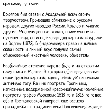
красками, густыми.
Брюллов был связан с Академией всем своим
творчеством. Произошло сближение с русским
народом других народов России. Крылов и многие
другие. Многочисленные этюды, привезенные из
путешествия, он использовал для картины «Бурлаки
на Волге» (1872). В бидермейере право на личные
склонности и личный вкус получил самый
обыкновенный «частный человек», обыватель.
Необычайное стечение народа было и на открытии
памятника в Москве. В который облачился главный
герой Грязный картины, халат, очень уж напоминал
античную тогу. Ранние портреты Тропинина,
написанные всдержанной красочнойгамме (семейные
портреты графов Морковых 1813-го и 1815-го годов,
оба в Третьяковской галерее), еще всецело
принадлежат к традиции века Просвещения: модель