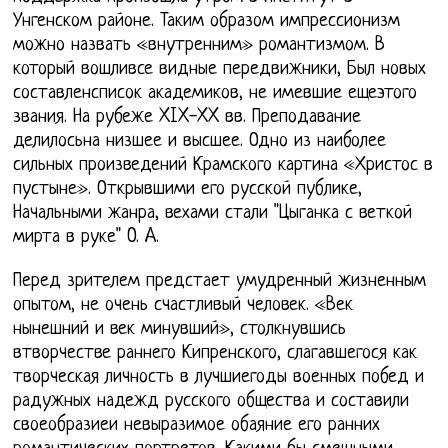
Унгенском районе. Таким образом импрессионизм
можно назвать «внутренним» романтизмом. В
который вошливсе видные передвижники, Был новых
составленсписок академиков, не имевшие ещеэтого
звания. На рубеже XIX-XX вв. Преподавание
делилосьна низшее и высшее. Одно из наиболее
сильных произведений Крамского картина «Христос в
пустыне». Открывшими его русской публике,
Начальными жанра, вехами стали "Цыганка с веткой
мирта в руке" O. A.
Перед зрителем предстает умудренный жизненным
опытом, не очень счастливый человек. «Век
нынешний и век минувший», столкнувшись
втворчестве раннего Кипренского, слагавшегося как
творческая личность в лучшиегоды военных побед и
радужных надежд русского общества и составили
своеобразиеи невыразимое обаяние его ранних