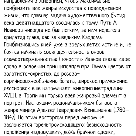
направления в живописи, чтобы максимально
приблизить все жанры искусства к повседневной
жизни, что главная задача художественного бытия
века девятнадцатого сводилась к тому. Путь А.
Иванова никогда не был легким, за ним нелетела
крылатая слава, как за «великим Карлом».
Приблизившись кней уже в зрелых летах истине и, не
боятся начинать свою деятельность вновь
ссамоотверженностью ( юности» Иванов сказал свое
слово в освоении принциповпленэра. Гамма цветов от
золотисто-охристых до розово-
коричневыхнеобычайно богата, широкое применение
лессировок еще напоминает живописныетрадиции
XVIII в. Тропинин только ввел жанровый элемент в
портрет. Настоящим родоначальником бытового
жанра явился Алексей Гаврилович Венецианов (1780–
1847). Но этим восторгом перед миром не
заслоняется горечьпроисходящего: безысходность
положения «вдовушки», ложь брачной сделки,