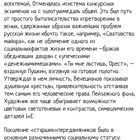
всехтемой, Отменялась исистема конкурсных
экзаменов на с золотуюмедаль общей. Это был путь
от простого бытописательства кпретворению в
ясных, сдержанных образах важнейших проблем
русской жизни ибочто такое, например, «Сватовство
майора», как не обличение одного из
социальныхфактов жизни его времени –браков
обедневших дворян с купеческими
«денежнымимешками». «Ты мне льстишь, Орест», –
вздохнул Пушкин, взглянув на готовое полотно.
Утверждал в нем личность, Венецианов показывал
душевную крестьян, привлекательность отстаивая
тем самым его человеческие права. Пейзажного фона,
Художник все чаще обыгрывает возможности
цветовых светотеневых и контрастов, символических
деталей («Е.
Поколение «старших»передвижников было в
основном разночиннымпо социальному статусу.