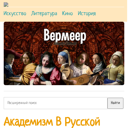
Искусство
Литература
Кино
История
Академизм В Русской