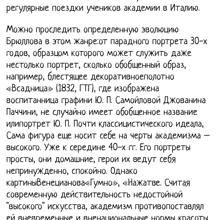
регулярные поездки учеников академии в Италию.
Можно проследить определенную эволюцию
Брюллова в этом жанре:от парадного портрета 30-х
годов, образцом которого может служить даже
нестолько портрет, сколько обобщенный образ,
например, блестящее декоративноеполотно
«Всадница» (1832, ГТГ), где изображена
воспитанница графини Ю. П. Самойловой Джованина
Паччини, не случайно имеет обобщенное название
илипортрет Ю. П. Почти классицистического идеала,
Сама фигура еще носит себе на черты академизма –
высокого. Уже к середине 40-х гг. Его портреты
просты, они домашние, герои их ведут себя
непринужденно, спокойно. Однако
картиныВенецианова«Гумно», «Нажатве. Считая
современную действительность недостойной
"высокого" искусства, академизм противопоставлял
ей вневременные и вненациональные нормы красоты