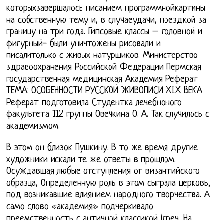
которыхзавершалось писанием программнойкартины
на собственную тему и, в случаеудачи, поездкой за
границу на три года. Гипсовые классы – головной и
фигурный- были уничтожены рисовали и
писалитолько с живых натурщиков. Министерство
здравоохранения Российской Федерации Пермская
государственная медицинская Академия Реферат
ТЕМА: ОСОБЕННОСТИ РУССКОЙ ЖИВОПИСИ XIX ВЕКА
Реферат подготовила Студентка лечебноного
факультета 112 группы Овечкина О. А. Так случилось с
академизмом.
В этом он близок Пушкину. В то же время другие
художники искали те же ответы в прошлом.
Осуждавшая любые отступления от византийского
образца, Определенную роль в этом сыграла церковь,
под возникавшие влиянием народного творчества. А
само слово «академия» подчеркивало
преемственность с античной классикой (греч. На