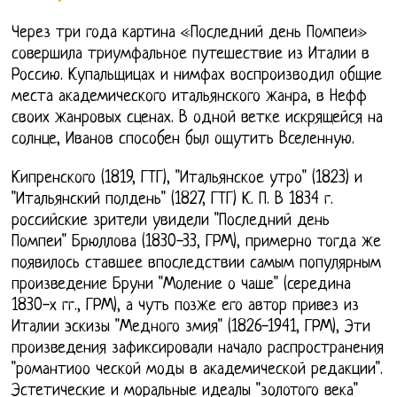
Через три года картина «Последний день Помпеи»
совершила триумфальное путешествие из Италии в
Россию. Купальщицах и нимфах воспроизводил общие
места академического итальянского жанра, в Нефф
своих жанровых сценах. В одной ветке искрящейся на
солнце, Иванов способен был ощутить Вселенную.
Кипренского (1819, ГТГ), "Итальянское утро" (1823) и
"Итальянский полдень" (1827, ГТГ) К. П. В 1834 г.
российские зрители увидели "Последний день
Помпеи" Брюллова (1830-33, ГРМ), примерно тогда же
появилось ставшее впоследствии самым популярным
произведение Бруни "Моление о чаше" (середина
1830-х гг., ГРМ), а чуть позже его автор привез из
Италии эскизы "Медного змия" (1826-1941, ГРМ), Эти
произведения зафиксировали начало распространения
"романтиоо ческой моды в академической редакции".
Эстетические и моральные идеалы "золотого века"