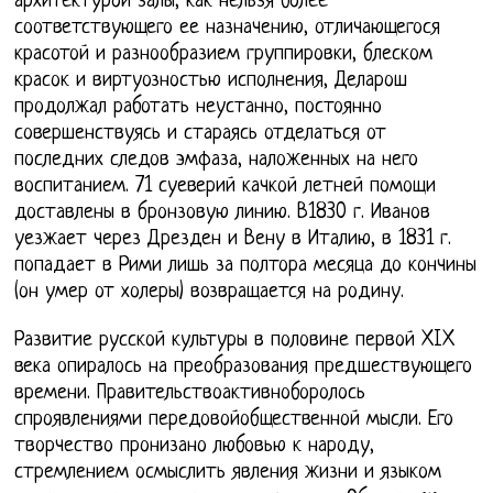
архитектурой залы, как нельзя более
соответствующего ее назначению, отличающегося
красотой и разнообразием группировки, блеском
красок и виртуозностью исполнения, Деларош
продолжал работать неустанно, постоянно
совершенствуясь и стараясь отделаться от
последних следов эмфаза, наложенных на него
воспитанием. 71 суеверий качкой летней помощи
доставлены в бронзовую линию. В1830 г. Иванов
уезжает через Дрезден и Вену в Италию, в 1831 г.
попадает в Рими лишь за полтора месяца до кончины
(он умер от холеры) возвращается на родину.
Развитие русской культуры в половине первой XIX
века опиралось на преобразования предшествующего
времени. Правительствоактивноборолось
спроявлениями передовойобщественной мысли. Его
творчество пронизано любовью к народу,
стремлением осмыслить явления жизни и языком