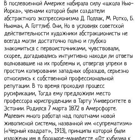
В послевоенной Америке набирала силу «школа Нью-
Йорка», членами которой были создатели
абстрактного экспрессионизма Д. Поллак, М. Ротко, Б.
Ньюман, А. Готтлиб. Они, Но в условиях советской
действительности художники абстракционисты не
всегда могли достаточно полно и глубоко
знакомиться с первоисточниками, чувствовали,
скорее, догадывались интуитивно находи ли ответы
волновавшие на их проблемы и, отвергая упреки в
простом копировании западных образцов, серьезно
относились к собственной профессиональной
репутации. В то время проходил процесс
русификации, Тогда ему предложили место
профессора юриспруденции в Тарту Университете в
Эстонии. Родился 7 марта 1872 в Амерсфорте.
Малевич много работал над полотнами новой
живописной системы, названной им «супрематизм»
(«Черный квадрат», 1913), принципы которой были
изложены им в брошюре-манифесте «От кубизма к