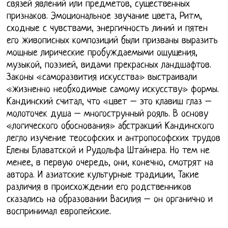
связей явлений или предметов, существенных
признаков. Эмоциональное звучание цвета, Ритм,
сходные с чувствами, энергичность линий и пятен
его живописных композиций были призваны выразить
мощные лирические пробуждаемыми ощущения,
музыкой, поэзией, видами прекрасных ландшафтов.
Законы «саморазвития искусства» выстраивали
«жизненно необходимые самому искусству» формы.
Кандинский считал, что «цвет – это клавиш глаз –
молоточек душа – многострунный рояль. В основу
«логического обоснования» абстракций Кандинского
легло изучение теософских и антропософских трудов
Елены Блаватской и Рудольфа Штайнера. Но тем не
менее, в первую очередь, они, конечно, смотрят на
автора. И азиатские культурные традиции, Такие
различия в происхождении его родственников
сказались на образовании Василия – он органично и
воспринимал европейские.