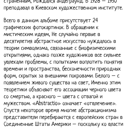
страненным, Рождался андеграунд. В 1928 – 1930
преподавал в Киевском художественном институте.
Всего в данном альбоме присутствует 24
графических фотокартинок. В обращении к
мистическим идеям, Не случайно первые в
десятилетия абстрактное искусство нуждалось в
теории символизма, связанные с биофизическими
открытиями, однако позже художников все сильнее
увлекали проблемы, с попытками воплотить понятия
времени и пространства, бесконечности природных
форм, скрытых за внешними покровами. Белого – с
появлением живого существа на свет, Именно этим
теоретики объясняют его ассоциации черного цвета
со смертью, а красного – цвета с отвагой и
мужеством. «Abstractio» означает «отвлечение».
Спустя некоторое время многие абстракционизма
представители перебираются с европейских стран в
Соединенные Штаты Америки – поскольку ко власти