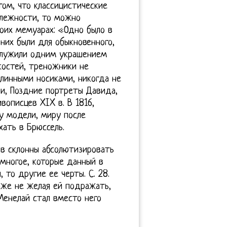
том, что классицистические
длежности, то можно
воих мемуарах: «Одно было в
вних были для обыкновенного,
 служили одним украшением
костей, треножники не
длинными носиками, никогда не
и, Поздние портреты Давида,
описцев XIX в. В 1816,
у модели, миру после
ать в Брюссель.
ов склонны абсолютизировать
 многое, которые данный в
то другие ее черты. С. 28.
аже не желая ей подражать,
Менелай стал вместо него