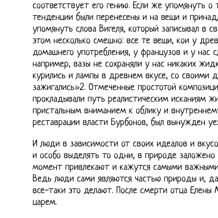
соответствует его гению. Если же упомянуть о 
тенденции были перенесены и на вещи и прина
упомянуть слова Вигеля, который записывал в с
этом несколько смешно: все те вещи, кои у дре
домашнего употребления, у французов и у нас
например, вазы не сохраняли у нас никаких жид
курились и лампы в древнем вкусе, со своими 
зажигались»2. Отмеченные простотой композици
прокладывали путь реалистическим исканиям жив
пристальным вниманием к облику и внутреннем
реставрации власти Бурбонов, был вынужден уех
И люди в зависимости от своих идеалов и вкус
и особо выделять то одни, в природе заложено
момент привлекают и кажутся самыми важными, 
Ведь люди сами являются частью природы и, д
все-таки это делают. После смерти отца Елены 
царем.