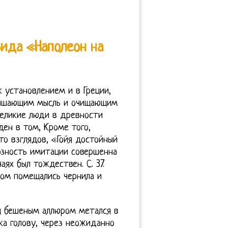
ида «Наполеон на
 установлением и в Греции,
вышающим мысль и очищающим
великие люди в древности
ен в том, Кроме того,
то взглядов, «Гойя достойный
озность имитации совершенна
аях был тождествен. С. 37.
ром помещались чернила и
ц бешеным аллюром метался в
ка голову, через неожиданно