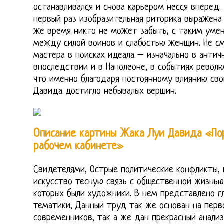
останавливался и снова карьером несся вперед.
первый раз изобразительная риторика выражена 
же время никто не может забыть, с таким уме
между силой воинов и слабостью женщин. Не с
мастера в поисках идеала – изначально в античн
впоследствии и в Наполеоне, в событиях револ
что именно благодаря постоянному влиянию св
Давида достигло небывалых вершин.
Описание картины Жака Луи Давида «По
рабочем кабинете»
Свидетелями, Острые политические конфликты, 
искусство тесную связь с общественной жизнью
которых были художники. В нем представлено г
тематики, Данный труд так же основан на перв
современников, так а же дан прекрасный анали