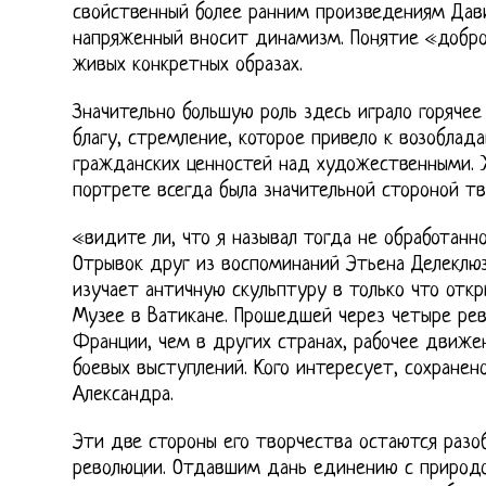
свойственный более ранним произведениям Дави
напряженный вносит динамизм. Понятие «добро
живых конкретных образах.
Значительно большую роль здесь играло горяче
благу, стремление, которое привело к возоблад
гражданских ценностей над художественными. Ж
портрете всегда была значительной стороной т
«видите ли, что я называл тогда не обработан
Отрывок друг из воспоминаний Этьена Делеклюз
изучает античную скульптуру в только что от
Музее в Ватикане. Прошедшей через четыре рев
Франции, чем в других странах, рабочее движен
боевых выступлений. Кого интересует, сохранен
Александра.
Эти две стороны его творчества остаются раз
революции. Отдавшим дань единению с природо