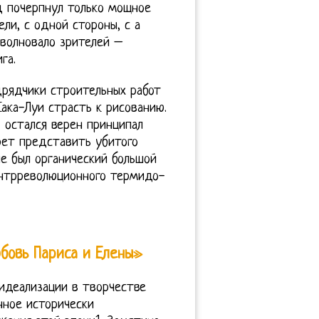
д почерпнул только мощное
ли, с одной стороны, с а
взволновало зрителей –
га.
дрядчики строительных работ
ака-Луи страсть к рисованию.
 остался верен принципал
рет представить убитого
е был органический большой
онтрреволюционного термидо-
бовь Париса и Елены»
идеализации в творчестве
нное исторически