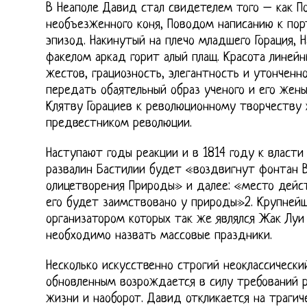
В Неаполе Давид стал свидетелем того – как П
необъезженного коня, Поводом написанию к по
эпизод. Накинутый на плечо младшего Горация, 
факелом аркад горит алый плащ. Красота линей
жестов, грациозность, элегантность и утонченн
передать обаятельный образ ученого и его жены
Клятву Горациев к революционному творчеству 
предвестником революции.
Наступают годы реакции и в 1814 году к власти
развалин Бастилии будет «воздвигнут фонтан 
олицетворения Природы» и далее: «место дейст
его будет заимствовано у природы»2. Крупней
организатором которых так же являлся Жак Луи
необходимо назвать массовые праздники.
Несколько искусственно строгий неоклассически
обновленным возрождается в силу требований 
жизни и наоборот. Давид откликается на трагич