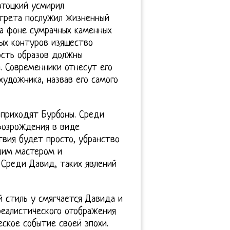
отоцкий усмирил
ртрета послужил жизненный
На фоне сумрачных каменных
ных контуров изящество
ость образов должны
. Современники отнесут его
художника, назвав его самого
 приходят Бурбоны. Среди
Возрождения в виде
вия будет просто, убранство
шим мастером и
 Среди Давид, таких явлений
й стиль у смягчается Давида и
реалистического отображения
еское событие своей эпохи.