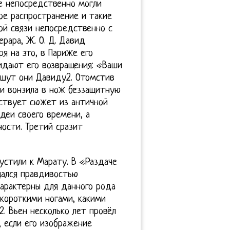
е непосредственно могли
ое распространение и такие
ой связи непосредственно с
рара, Ж. О. Д. Давид
я на это, в Париже его
идают его возвращения: «Ваши
ишут они Давиду2. Отомстив
 и вонзила в нож беззащитную
мствует сюжет из античной
деи своего времени, а
ости. Третий сразит
пустили к Марату. В «Раздаче
щался правдивостью
характерны для данного рода
 короткими ногами, какими
. Вьен несколько лет провёл
, если его изображение