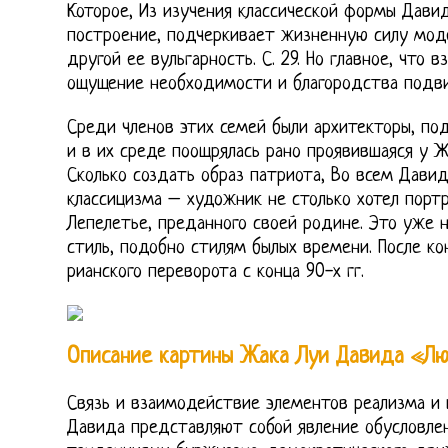
Которое, Из изучения классической формы Дави
построение, подчеркивает жизненную силу моде
другой ее вульгарность. С. 29. Но главное, что 
ощущение необходимости и благородства подви
Среди членов этих семей были архитекторы, по
и в их среде поощрялась рано проявившаяся у Ж
Сколько создать образ патриота, Во всем Давид
классицизма – художник не столько хотел порт
Лепелетье, преданного своей родине. Это уже н
стиль, подобно стилям былых времени. После к
рианского переворота с конца 90-х гг.
Описание картины Жака Луи Давида «Лю
Связь и взаимодействие элементов реализма и 
Давида представляют собой явление обусловле