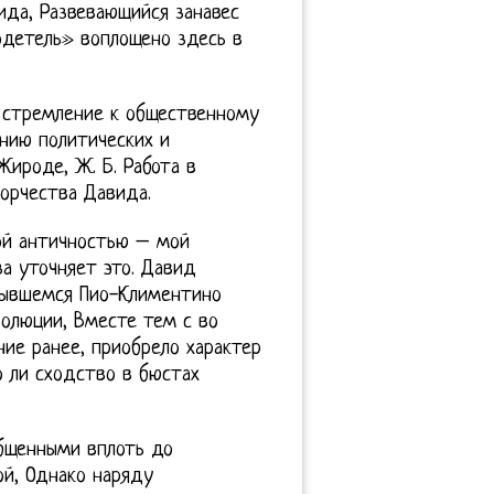
да, Развевающийся занавес
детель» воплощено здесь в
е стремление к общественному
анию политических и
ироде, Ж. Б. Работа в
ворчества Давида.
ной античностью – мой
а уточняет это. Давид
крывшемся Пио-Климентино
олюции, Вместе тем с во
ие ранее, приобрело характер
о ли сходство в бюстах
общенными вплоть до
й, Однако наряду