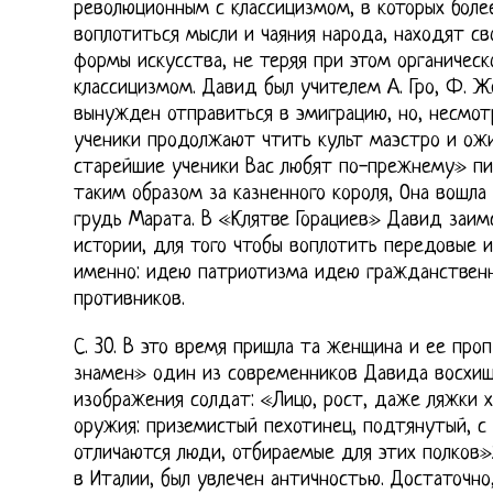
революционным с классицизмом, в которых боле
воплотиться мысли и чаяния народа, находят св
формы искусства, не теряя при этом органическ
классицизмом. Давид был учителем А. Гро, Ф. Же
вынужден отправиться в эмиграцию, но, несмотр
ученики продолжают чтить культ маэстро и ож
старейшие ученики Вас любят по-прежнему» п
таким образом за казненного короля, Она вошла
грудь Марата. В «Клятве Горациев» Давид заи
истории, для того чтобы воплотить передовые и
именно: идею патриотизма идею гражданственн
противников.
С. 30. В это время пришла та женщина и ее про
знамен» один из современников Давида восхи
изображения солдат: «Лицо, рост, даже ляжки 
оружия: приземистый пехотинец, подтянутый, с
отличаются люди, отбираемые для этих полков»2
в Италии, был увлечен античностью. Достаточно