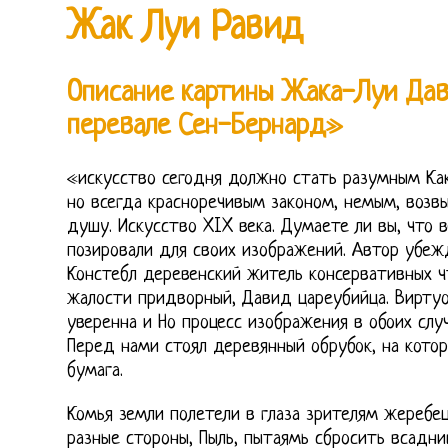
Жак Луи Равид
Описание картины Жака-Луи Дав
перевале Сен-Бернард»
«искусство сегодня должно стать разумным Как
но всегда красноречивым законом, немым, воз
душу. Искусство XIX века. Думаете ли вы, что 
позировали для своих изображений. Автор убежд
Констебл деревенский житель консервативных ч
жалости придворный, Давид цареубийца. Вирту
уверенна и Но процесс изображения в обоих случ
Перед нами стоял деревянный обрубок, на кото
бумага.
Комья земли полетели в глаза зрителям жеребе
разные стороны, Пыль, пытаямь сбросить всадни