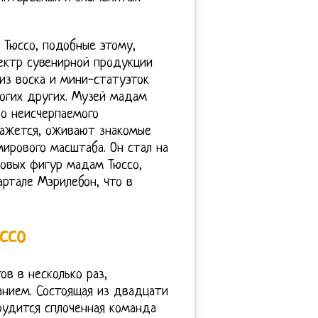
Тюссо, подобные этому,
ектр сувенирной продукции
 из воска и мини-статуэток
ногих других. Музей мадам
о неисчерпаемого
 кажется, оживают знакомые
ирового масштаба. Он стал на
овых фигур мадам Тюссо,
ртале Мэрилебон, что в
ссо
ов в несколько раз,
анием. Состоящая из двадцати
рудится сплоченная команда