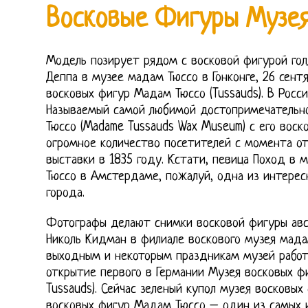
Восковые Фигуры Музе
Модель позирует рядом с восковой фигурой го
Деппа в музее мадам Тюссо в Гонконге, 26 сент
восковых фигур Мадам Тюссо (Tussauds). В Росси
Называемый самой любимой достопримечательн
Тюссо (Madame Tussauds Wax Museum) с его вос
огромное количество посетителей с момента от
выставки в 1835 году. Кстати, певица Поход в 
Тюссо в Амстердаме, пожалуй, одна из интерес
города.
Фотографы делают снимки восковой фигуры авс
Николь Кидман в филиале воскового музея мадам
выходным и некоторым праздникам музей работа
открытие первого в Германии Музея восковых 
Tussauds). Сейчас зеленый купол музея восковы
восковых фигур Мадам Тюссо – один из самых 