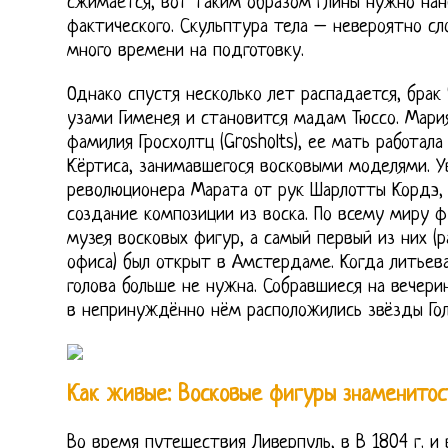
сжимается, вот таким образом глины нужно нан
фактического. Скульптура тела – невероятно с
много времени на подготовку.
Однако спустя несколько лет распадается, брак 
узами Гименея и становится мадам Тюссо. Мария 
фамилия Гросхолтц (Grosholts), ее мать работал
Кёртиса, занимавшегося восковыми моделями. У
революционера Марата от рук Шарлотты Кордэ,
создание композиции из воска. По всему миру 
музея восковых фигур, а самый первый из них (
офиса) был открыт в Амстердаме. Когда литьева
голова больше не нужна. Собравшиеся на вечери
в непринуждённо нём расположились звёзды Гол
Как живые: Восковые фигуры знаменитос
Во время путешествия Ливерпуль, в В 1804 г. и 