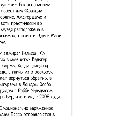
крушение. Его основанием
о известным Франции
Берлине, Амстердаме и
 есть практически во
я музея расположена в
нским континенте. Здесь Мари
ми.
к адмирал Нельсон, Со
гих знаменитых Вальтер
 формы, Когда глиняная
одель глины из в восковую
жет вернуться обратно, в
игурами в Лондон. Особо
рядом с Робби Уильямсом.
 в Берлине в июле 2008 года.
 Эмоционально заряженное
адам Тюссо отправляются в