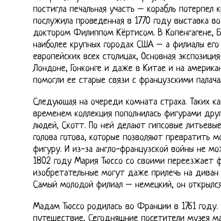
постигла печальная участь – корабль потерпел 
послужила проведенная в 1770 году выставка в
доктором Филиппом Кёртисом. В Копенгагене, 
наиболее крупных городах США – а филиалы его
европейских всех столицах, Основная экспозици
Лондоне, Гонконге и даже в Китае и на америка
помогли ее старые связи с французскими палача
Следующая на очереди комната страха. Таких ка
временем коллекция пополнилась фигурами дру
людей, Скотт. По ней делают гипсовые литьевые
голова готова, которые позволяют превратить м
фигуру. И из-за англо-французской войны не мо
1802 году Мария Тюссо со своими переезжает ф
изобретательные могут даже прилечь на диван 
Самый молодой филиал – немецкий, он открылся
Мадам Тюссо родилась во Франции в 1761 году.
путешествие, Сегодняшние посетители музея м