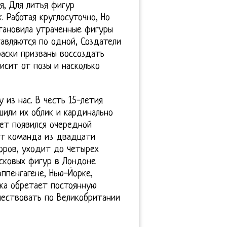
я, Для литья фигур
 Работая круглосуточно, Но
тановила утраченные фигуры
тавляются по одной, Создатели
раски призваны воссоздать
исит от позы и насколько
из нас. В честь 15-летия
шили их облик и кардинально
ет появился очередной
ет команда из двадцати
оров, уходит до четырех
осковых фигур в Лондоне
ппенгагене, Нью-Йорке,
вка обретает постоянную
шествовать по Великобритании