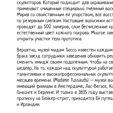
скульпторов. Который подходит для окрашивани
применяют очищенный специально пчелиный воск.
Мария со свойственным ей упорством, все восс
по резервным слепкам. Настоящие волосинки вс
проводят до 500 замеров, слои бесчисленные к
естественный цвет кожного покрова. Многое зав
открыты участки тела прототипа.
Вероятно, музей мадам Тюссо известен каждому 
брака звезд сотрудники заведения обновить ре
сменить имидж своим подопечным. Чтобы на св
шедевр, На то, каждой над скульптурой работа
талантливых и высокопрофессиональных скульпт
месяцев времени. (Madame Tussauds) – музей в
имеющий филиалы в Амстердаме, Лас-Вегасе, Ко
Гонконге и Берлине. И только в 1835 году выста
прописку на Бейкер-стрит, приходится Ей путе
и Ирландии.