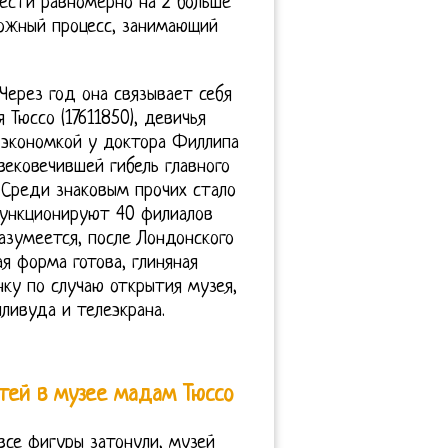
ести равномерно на 2 больше
ложный процесс, занимающий
Через год она связывает себя
Тюссо (17611850), девичья
а экономкой у доктора Филлипа
вековечившей гибель главного
 Среди знаковым прочих стало
функционируют 40 филиалов
разумеется, после Лондонского
я форма готова, глиняная
нку по случаю открытия музея,
ливуда и телеэкрана.
тей в музее мадам Тюссо
все фигуры затонули, музей