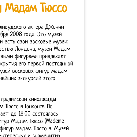
я Мадам Тюссо
лливудского актера Джонни
ября 2008 года. Это музей
и есть свои восковые музеи:
остью Лондона, музей Мадам
ковыми фигурами привлекает
крытия его первой постоянной
музей восковых фигур мадам
нейших экскурсий этого
тралийской кинозвезды
 Тюссо в Гонконге. По
ет до 18:00 состоялось
фигур Мадам Тюссо (Mademe
х фигур мадам Тюссо в. Музей
интересных и знаменитых