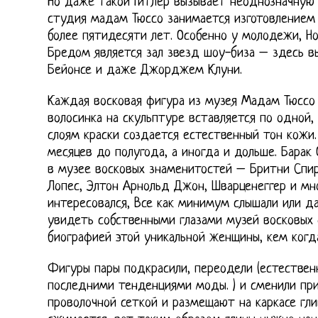
Но даже такой Гитлер вызывает неоднозначную
студия мадам Тюссо занимается изготовлением
более пятидесяти лет. Особенно у молодежи, Н
Бредом является зал звезд шоу-биза – здесь в
Бейонсе и даже Джорджем Клуни.
Каждая восковая фигура из музея Мадам Тюссо 
волосинка на скульптуре вставляется по одной,
слоям краски создается естественный тон кожи.
месяцев до полугода, а иногда и дольше. Барак
в музее восковых знаменитостей – Бритни Спи
Лопес, Элтон Арнольд Джон, Шварценеггер и мно
интересовался, Все как минимум слышали или д
увидеть собственными глазами музей восковых 
биографией этой уникальной женщины, кем когда
Фигуры пары подкрасили, переодели (естественн
последними тенденциями моды. ) и сменили пр
проволочной сеткой и размещают на каркасе гли