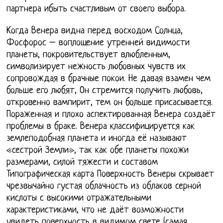
партнера ибыть счастливым от своего выбора.
Когда Венера видна перед восходом Солнца,
Фосфорос – воплощение утренней видимости
планеты, покровительствует влюбленным,
символизирует нежность любовных чувств их
сопровождая в брачные покои. Не давая взамен чем
больше его любят, Он стремится получить любовь,
откровенно вампирит, тем он больше присасывается.
Пораженная и плохо аспектированная Венера создаёт
проблемы в браке. Венера классифицируется как
землеподобная планета и иногда её называют
«сестрой Земли», так как обе планеты похожи
размерами, силой тяжести и составом
Типографическая карта Поверхность Венеры скрывает
чрезвычайно густая облачность из облаков серной
кислоты с высокими отражательными
характеристиками, что не даёт возможности
увидеть поверхность в видимом свете (самая