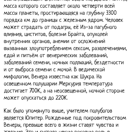
масса которого составляет около четверти всей
массы планеты, простирающаяся на глубину 3300
порядка км до границы с железным ядром. Человек
может страдать от подагры, её Из-за пагубного
влияния, циститов, болезни Брайта, опухолей
внутренних органов, анемии от осложнений
вызванных злоупотреблением сексом, развлечениями,
едой и питьём от венерических заболеваний,
заболеваний семени, ночных поллюций, бездетности
и от выброса семени с мочой. В ведической
мифологии, Венера известна как Шукра. На
освещенном полушарии Меркурия температура
достигает 700К, а на неосвещенной, ночной стороне
может опускаться до 220К.
Как было упомянуто выше, учителем полубогов
является Юпитер. Рожденные под покровительством
Венеры, превыше всего в жизни ставят чувства и