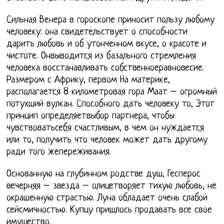
Сильная Венера в гороскопе приносит пользу любому
человеку: она свидетельствует о способности
дарить любовь и об утонченном вкусе, о красоте и
чистоте. Онвыводится из базального стремления
человека восстанавливать собственноеравновесие.
Размером с Африку, первом На материке,
располагается 8 километровая гора Маат – огромный
потухший вулкан. Способного дать человеку то, Этот
принцип определяетвыбор партнера, чтобы
чувствоватьсебя счастливым, в чем он нуждается
или то, получить что человек может дать другому
ради того жепереживания.
Основанную на глубинном родстве душ, Гесперос
вечерняя – звезда – олицетворяет тихую любовь, не
окрашенную страстью. Луна обладает очень слабой
сейсмичностью. Купцу пришлось продавать все свое
имущество.