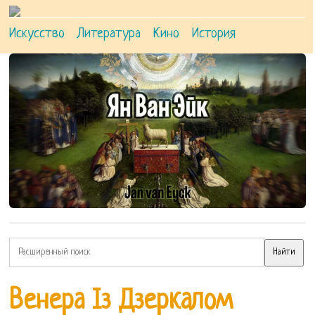
Искусство
Литература
Кино
История
Венера Із Дзеркалом