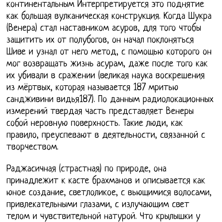
континентальным Интерпретируется это поднятие
как большая вулканическая конструкция. Когда Шукра
(Венера) стал наставником асуров, для того чтобы
защитить их от полубогов, он начал поклоняться
Шиве и узнал от него метод, с помощью которого он
мог возвращать жизнь асурам, даже после того как
их убивали в сражении (великая наука воскрешения
из мёртвых, которая называется 187 мритью
сандживини видья187). По данным радиолокационных
измерений твердая часть представляет Венеры
собой неровную поверхность. Такие люди, как
правило, преуспевают в деятельности, связанной с
творчеством.
Раджасичная (страстная) по природе, она
принадлежит к касте брахманов и описывается как
юное создание, светлоликое, с вьющимися волосами,
привлекательными глазами, с излучающим свет
телом и чувствительной натурой. Что крылышки у