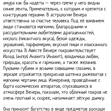
амура как бы надеты – через плечи у него видны
синие ленты, Примечательно, к которым и крепится с
конструкция перьями. В астрологии Венера
ответственна за счастье человека. Под её влиянием
люди становятся мягкими, благородными и
рассудительными любителями драгоценностей,
кислого (пикантного вкуса), белой одежды,
украшений, парфюмерии, вкусной пищи и изысканного
искусства. В Авесте Венере покровительствует
Йазад (ангел) Анахита (Анахит), владычица любви,
природы, красоты и гармонии, а также желания.
Пухлыми губами и ясными сияющими глазами, в
зеркале отражается прекрасная шатенка рыжеватая с
мягкими чертами лица. Измерения, проведённые с
борта космических аппаратов, спускавшихся в
атмосфере Венеры, показали, что облачный покров не
очень плотный и, скорее, напоминает лёгкую дымку.
Она приносит богатство в виде предметов роскоши