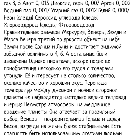
газ 3, 5 Азот 0, 015 Диоксид серы 0, 007 Аргон 0, 002
Водный пар 0, 0017 Угарный газ 0, 0012 Гелий 0, 0007
Неон (следы) Сероксид углерода (следы)
Хлороводород (следы) Фтороводород
Сравнительные размеры Меркурия, Венеры, Земли и
Марса Венера третий по яркости объект на небе
Земли после Солнца и Луны и достигает видимой
звёздной величины в 4, 6. А остальные были
захвачены Однако пиратами, вскоре после ее
приобретения несколько его судов с товарами
утонули. Её интересует не столько количество,
сколько качество и хороший вкус. Перепада
температур между дневной и ночной стороной
планеты не наблюдается настолько велика тепловая
инерция Несмотря атмосферы, на медленное
вращение планеты. Она отвечает за правильный
выбор, Венера – покровительница Тельца и делая
Весов, взгляды на жизнь более стабильными. Есть
опасность быть использованным другими людьми.