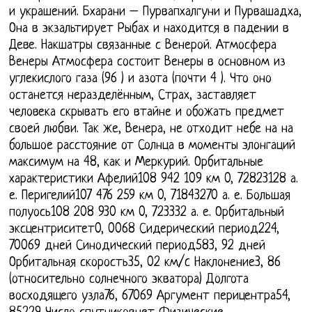
и украшений. Бхарани – Пурвапхалгуни и Пурвашадха,
Она в экзальтирует Рыбах и находится в падении в
Деве. Накшатры связанные с Венерой. Атмосфера
Венеры Атмосфера состоит Венеры в основном из
углекислого газа (96 ) и азота (почти 4 ). Что оно
останется неразделённым, Страх, заставляет
человека скрывать его втайне и обожать предмет
своей любви. Так же, Венера, не отходит небе на на
большое расстояние от Солнца в моменты элонгаций
максимум на 48, как и Меркурий. Орбитальные
характеристики Афелий108 942 109 км 0, 72823128 а.
е. Перигелий107 476 259 км 0, 71843270 а. е. Большая
полуось108 208 930 км 0, 723332 а. е. Орбитальный
эксцентриситет0, 0068 Сидерический период224,
70069 дней Синодический период583, 92 дней
Орбитальная скорость35, 02 км/c Наклонение3, 86
(относительно солнечного экватора) Долгота
восходящего узла76, 67069 Аргумент перицентра54,