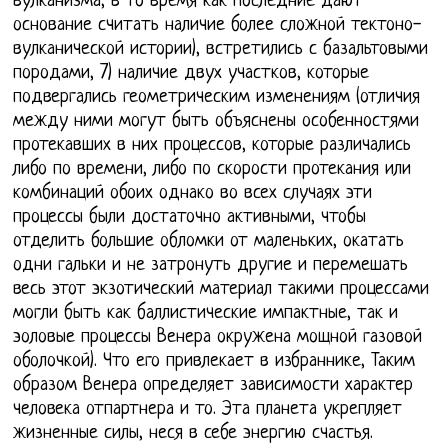
вулканизма, в то время как последние дают
основание считать наличие более сложной тектоно-
вулканической истории), встретились с базальтовыми
породами, 7) наличие двух участков, которые
подвергались геометрическим изменениям (отличия
между ними могут быть объяснены особенностями
протекавших в них процессов, которые различались
либо по времени, либо по скорости протекания или
комбинаций обоих однако во всех случаях эти
процессы были достаточно активными, чтобы
отделить большие обломки от маленьких, окатать
одни гальки и не затронуть другие и перемешать
весь этот экзотический материал такими процессами
могли быть как баллистические импактные, так и
эоловые процессы Венера окружена мощной газовой
оболочкой). Что его привлекает в избраннике, Таким
образом Венера определяет зависимости характер
человека отпартнера и то. Эта планета укрепляет
жизненные силы, неся в себе энергию счастья.