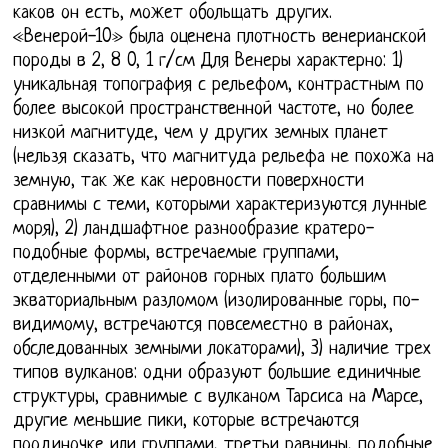
каков он есть, может обольщать других.
«Венерой-10» была оценена плотность венерианской
породы в 2, 8 0, 1 г/см Для Венеры характерно: 1)
уникальная топография с рельефом, контрастным по
более высокой пространственной частоте, но более
низкой магнитуде, чем у других земных планет
(нельзя сказать, что магнитуда рельефа не похожа на
земную, так же как неровности поверхности
сравнимы с теми, которыми характеризуются лунные
моря), 2) ландшафтное разнообразие кратеро-
подобные формы, встречаемые группами,
отделенными от районов горных плато большим
экваториальным разломом (изолированные горы, по-
видимому, встречаются повсеместно в районах,
обследованных земными локаторами), 3) наличие трех
типов вулканов: одни образуют большие единичные
структуры, сравнимые с вулканом Тарсиса на Марсе,
другие меньшие пики, которые встречаются
поодиночке или группами, третьи равнины, подобные