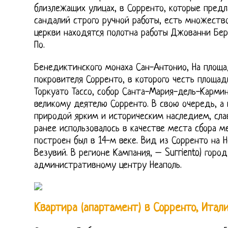
близлежащих улицах, в Сорренто, которые пред
сандалий строго ручной работы, есть множество
церкви находятся полотна работы Джованни Бе
По.
Бенедиктинского монаха Сан-Антонио, На площа
покровителя Сорренто, в которого честь площад
Торкуато Тассо, собор Санта-Мария-дель-Кармин
великому деятелю Сорренто. В свою очередь, а 
природой ярким и историческим наследием, сла
ранее использовалось в качестве места сбора м
построен был в 14-м веке. Вид из Сорренто на 
Везувий. В регионе Кампания, – Surriento) горо
административному центру Неаполь.
Квартира (апартамент) в Сорренто, Итал