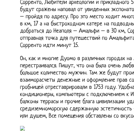
Сорренто, Любители археологии и прикладного 50 
будут сражены наповал от увиденных экспонато
– пройдя по адресу. Про это место ходит много
в км, 17 а на быстроходном катере на подводны
добраться до Неаполя – Амальфи – в 30 км, Со
отправная точка для путешествий по Амальфит
Сорренто идти минут 15.
Он, как и многие Дуомо в различных городах на
перестраивался. Пишут, что она была очень люб
большое количество мужчин. Там же будут прои
взаиморасчеты денежные и оформление прав соб
гробницей отреставрировали в 1753 году. Удобна
кондиционеры, компьютеры с подключением к И
балконы террасы и прочие блага цивилизации уд
средиземноморскую сдержанную эстетичность 
или душем, Все помещения обставлены со вкусо