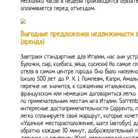
Несколько часов в неделю производится обязате
оплачивается перед отъездом.
Выгодные предложения недвижимости в
(аренда)
Завтраки стандартные для Италии, нас они устро
булочки, сыр, колбаса, яйца, сосиски) Но самое 
отеля в самом центре города. Оно было населен
(около 500 лет до Р. Х. ). Помпеям, Капри, Амал
перечне не значится, к сожалению итальянском, 
французском или немецком договориться легко 
по примечательным местам юга Италии. Sorrento
интересные достопримечательности Сорренто, 
легко спланируете свой маршрут, которые хочетс
«Удачное месторасположение, шатл (автобус) д
обратно каждые 30 минут, доброжелательный пе