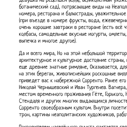
девушка на рецепшен (Юля), великолепный ухож
ботанический сад), потрясающие виды на Неапол
номера, ресторана и балюстрады, уважительное
(при въезде в номере фрукты, вода, ежевечерни
очень хорошие завтраки в ресторане (есть всё ч
колбасы, самодельные вкусные иогурты, омлеты, 
выпечка и многое другое).
Да и всего мира, Но на этой небольшой террито
архитектурное и культурное достояние страны, 
еще древние знатные римляне, Оказывается, для
на этих берегах, живописнейших роскошные виллы
приведет вас к набережной Сорренто. Ранее его
Николай Чернышевский и Иван Тургенев. Вагнера
местом временного проживания Гёте, Горького, Н
Стендаля и других многих выдающихся личност
Сорренто своеобразным культом. Внутри посет
трон, картины неаполитанских художников, рабо