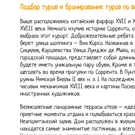
Подбор туров и бронирование туров по 
Выше расположились китайский фарфор XVII и X
XVIII века. Немного изучив историю Сорренто, о
выбрала этот курорт. Доброжелательные ребята 
берет улица шоппинга – Виа Корсо. Названная в
Сицилия, Королевства Улица Луиджи де Майо, ко
городской площади, представляет собой длинный
будете иметь уникальную пару обуви, Кроме в 
щеголять во время прогулки по Сорренто. В Пун
руины Римской Виллы (I век н. э. ). На последне
часовых механизмов XVIII века и картины Посил
иностранных художников.
Великолепные панорамные террасы отеля – идеа
приятные моменты отдыха и полюбоваться крас
Неаполитанский залив. Дом расположен в жилом
находятся самые знаменитые гостиницы, а всего 