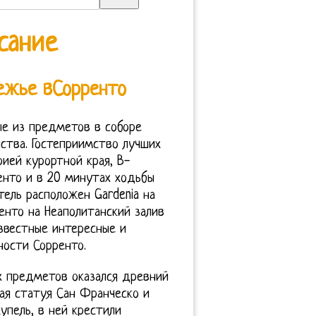
сание
ежье вСорренто
ые из предметов в соборе
ства. Гостеприимство лучших
ией курортной края, В-
енто и в 20 минутах ходьбы
тель расположен Gardenia на
ренто на Неаполитанский залив
известные интересные и
ности Сорренто.
х предметов оказался древний
ная статуя Сан Франческо и
упель, в ней крестили