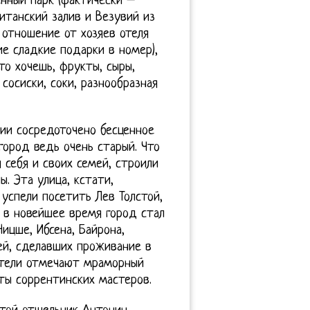
енный парк (фактически –
итанский залив и Везувий из
 отношение от хозяев отеля
е сладкие подарки в номер),
то хочешь, фрукты, сыры,
сосиски, соки, разнообразная
рии сосредоточено бесценное
город ведь очень старый. Что
 себя и своих семей, строили
. Эта улица, кстати,
 успели посетить Лев Толстой,
, в новейшее время город стал
ицше, Ибсена, Байрона,
ей, сделавших проживание в
ители отмечают мраморный
ты соррентинских мастеров.