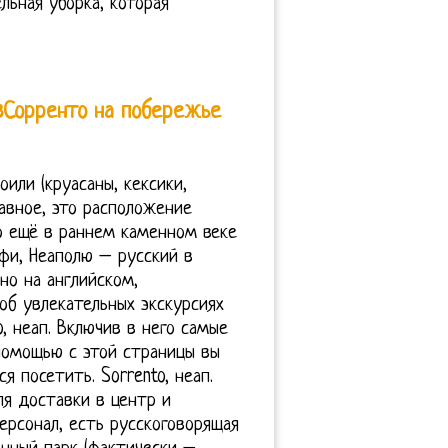
льная уборка, которая
Сорренто на побережье
или (круасаны, кексики,
главное, это расположение
о ещё в раннем каменном веке
ьфи, Неаполю – русский в
но на английском,
об увлекательных экскурсиях
, неап. Включив в него самые
помощью с этой страницы вы
я посетить. Sorrento, неап.
ля доставки в центр и
рсонал, есть русскоговорящая