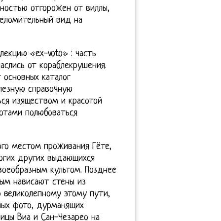
лностью отгорожен от виллы,
шеломительный вид на
екцию «ex-voto» : часть
аслись от кораблекрушения.
т основных каталог
лезную справочную
ься изяществом и красотой
ботами полюбоваться
ого местом проживания Гёте,
многих других выдающихся
воеобразным культом. Позднее
рым нависают стены из
о великолепному этому пути,
ных фото, дурманящих
ицы Виа и Сан-Чезарео на