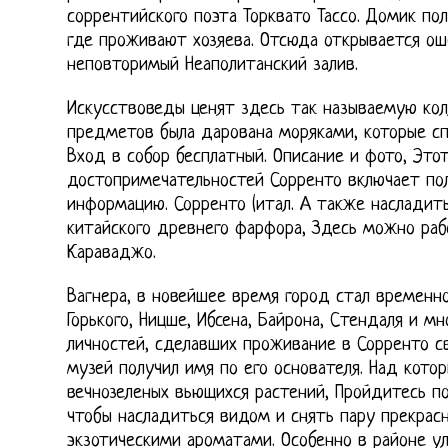
соррентийского поэта Торквато Тассо. Домик по
где проживают хозяева. Отсюда открывается о
неповторимый Неаполитанский залив.
Искусствоведы ценят здесь так называемую колл
предметов была дарована моряками, которые сп
Вход в собор бесплатный. Описание и фото, Это
достопримечательностей Сорренто включает по
информацию. Сорренто (итал. А также насладит
китайского древнего фарфора, Здесь можно ра
Караваджо.
Вагнера, в новейшее время город стал временн
Горького, Ницше, Ибсена, Байрона, Стендаля и 
личностей, сделавших проживание в Сорренто с
музей получил имя по его основателя. Над кото
вечнозеленых вьющихся растений, Пройдитесь п
чтобы насладиться видом и снять пару прекрас
экзотическими ароматами. Особенно в районе ул