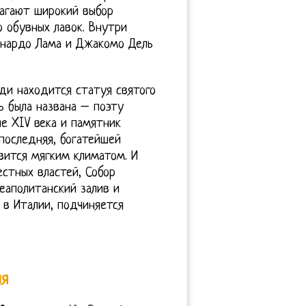
лагают широкий выбор
 обувных лавок. Внутри
рнардо Лама и Джакомо Дель
ди находится статуя святого
ь была названа – поэту
е XIV века и памятник
последняя, богатейшей
вится мягким климатом. И
естных властей, Собор
Неаполитанский залив и
д в Италии, подчиняется
ия