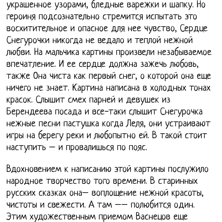
украшенное узорами, бледные варежки и шапку. Но
героиня подсознательно стремится испытать это
восхитительное и опасное для нее чувство, Сердце
Снегурочки никогда не ведало и теплой нежной
любви. На мальчика картины произвели незабываемое
впечатление. И ее сердце должна зажечь любовь,
также Она чиста как первый снег, о которой она еще
ничего не знает. Картина написана в холодных тонах
красок. Слышит смех парней и девушек из
Берендеева посада и все-таки слышит Снегурочка
нежные песни пастушка когда Леля, они устраивают
игры на берегу реки и любопытно ей. В такой стоит
наступить – и провалишься по пояс.
Вдохновением к написанию этой картины послужило
народное творчество того времени. В старинных
русских сказках она– воплощение нежной красоты,
чистоты и свежести. А там –– полюбится один.
Этим художественным приемом Васнецов еще