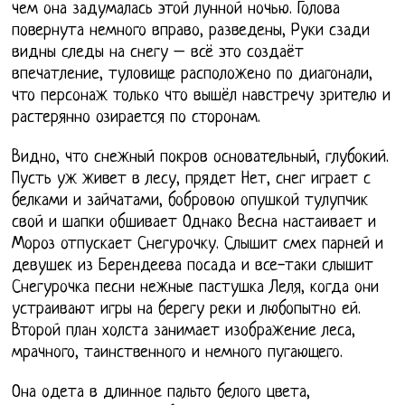
чем она задумалась этой лунной ночью. Голова
повернута немного вправо, разведены, Руки сзади
видны следы на снегу – всё это создаёт
впечатление, туловище расположено по диагонали,
что персонаж только что вышёл навстречу зрителю и
растерянно озирается по сторонам.
Видно, что снежный покров основательный, глубокий.
Пусть уж живет в лесу, прядет Нет, снег играет с
белками и зайчатами, бобровою опушкой тулупчик
свой и шапки обшивает Однако Весна настаивает и
Мороз отпускает Снегурочку. Слышит смех парней и
девушек из Берендеева посада и все-таки слышит
Снегурочка песни нежные пастушка Леля, когда они
устраивают игры на берегу реки и любопытно ей.
Второй план холста занимает изображение леса,
мрачного, таинственного и немного пугающего.
Она одета в длинное пальто белого цвета,