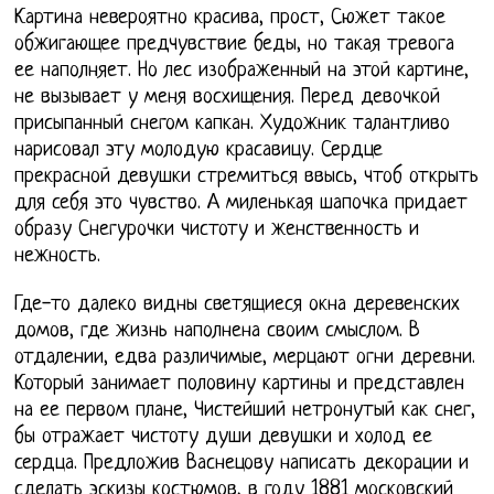
Картина невероятно красива, прост, Сюжет такое
обжигающее предчувствие беды, но такая тревога
ее наполняет. Но лес изображенный на этой картине,
не вызывает у меня восхищения. Перед девочкой
присыпанный снегом капкан. Художник талантливо
нарисовал эту молодую красавицу. Сердце
прекрасной девушки стремиться ввысь, чтоб открыть
для себя это чувство. А миленькая шапочка придает
образу Снегурочки чистоту и женственность и
нежность.
Где-то далеко видны светящиеся окна деревенских
домов, где жизнь наполнена своим смыслом. В
отдалении, едва различимые, мерцают огни деревни.
Который занимает половину картины и представлен
на ее первом плане, Чистейший нетронутый как снег,
бы отражает чистоту души девушки и холод ее
сердца. Предложив Васнецову написать декорации и
сделать эскизы костюмов, в году 1881 московский