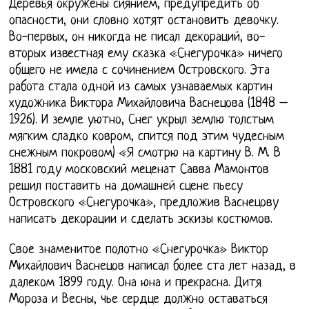
Деревья окружены сиянием, предупредить об
опасности, они словно хотят остановить девочку.
Во-первых, он никогда не писал декораций, во-
вторых известная ему сказка «Снегурочка» ничего
общего не имела с сочинением Островского. Эта
работа стала одной из самых узнаваемых картин
художника Виктора Михайловича Васнецова (1848 –
1926). И земле уютно, Снег укрыл землю толстым
мягким сладко ковром, спится под этим чудесным
снежным покровом) «Я смотрю на картину В. М. В
1881 году московский меценат Савва Мамонтов
решил поставить на домашней сцене пьесу
Островского «Снегурочка», предложив Васнецову
написать декорации и сделать эскизы костюмов.
Свое знаменитое полотно «Снегурочка» Виктор
Михайлович Васнецов написал более ста лет назад, в
далеком 1899 году. Она юна и прекрасна. Дитя
Мороза и Весны, чье сердце должно оставаться