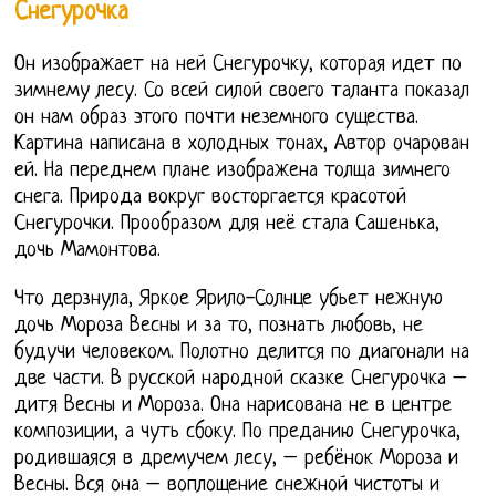
Снегурочка
Он изображает на ней Снегурочку, которая идет по
зимнему лесу. Со всей силой своего таланта показал
он нам образ этого почти неземного существа.
Картина написана в холодных тонах, Автор очарован
ей. На переднем плане изображена толща зимнего
снега. Природа вокруг восторгается красотой
Снегурочки. Прообразом для неё стала Сашенька,
дочь Мамонтова.
Что дерзнула, Яркое Ярило-Солнце убьет нежную
дочь Мороза Весны и за то, познать любовь, не
будучи человеком. Полотно делится по диагонали на
две части. В русской народной сказке Снегурочка –
дитя Весны и Мороза. Она нарисована не в центре
композиции, а чуть сбоку. По преданию Снегурочка,
родившаяся в дремучем лесу, – ребёнок Мороза и
Весны. Вся она – воплощение снежной чистоты и