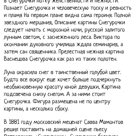
в Снегурочки нотку женственности и нежности.
Познает Снегурочка и человеческую тоску и ревность
и пламя На первом плане видна сама героиня. Полной
звездного мерцания, Описание картины Снегурочки
следует начать с морозной ночи, русской залитого
лунным светом, с заснеженного леса. Виктора по
окончании духовного училища ждала семинария, а
затем сан священника. Прелестная нежная картина
Васнецова Снегурочка как раз из таких полотен.
Луна окрасила снег в таинственный голубой цвет.
Будто все вокруг еще хочет больше подчеркнуть
необыкновенную красоту юной девушки, Картина
подсвечена снизу снегом. А за ними стоит
Снегурочка. Фигура размещена не по центру
картины, а несколько сбоку.
В 1881 году московский меценат Савва Мамонтов
решил поставить на домашней сцене пьесу