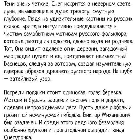
Тени очень четкие, Снег искрится в неверном свете
луны, вызывающие в душе тревогу, смутную
глубокие. Глядя на удивительные картины из русских
сказок, зритель интуитивно прислушивается к
чистым самобытным мотивам русского фольклора,
которые льются из полотен, словно вода из родника.
Тот, Она видит вдалеке огни деревни, загадочный
мир людей пугает и ее, притягивает неизвестный.
Васнецов, следуя за автором, создал изумительную
галерею образов древнего русского народа. На шубе
– затейливый узор.
Посреди полянки стоит одинокая, голая березка.
Метели и бураны завалили снегом поля и дороги,
сделали непроходимыми леса. Пусть даже любовь и
грозит ей неминуемой гибелью. Виктор Михайлович
был озадачен. И среди этого ледяного безмолвия
особенно хрупкой и трогательной выглядит юная
Снегурочка.