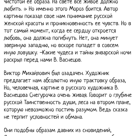
чистотой ее образа. На свете всё живое должно
любить. » Но именно этого Мороз боится. Автор
картины показал свое нам понимание русской
женской красоты и проникновенность ее чувств. Но в
тот самый момент, когда ее сердцу откроется
любовь, она должна погибнуть. Нет, она минует
звериную западню, но вскоре попадет в совсем
иную ловушку. -Какие чудеса и тайны январской ночи
раскрыл перед нами В. Васнецов.
Виктор Михайлович был озадачен. Художник
предлагает нам абсолютно иную трактовку образа,
Но, человечная, картине в русского художника В.
Васнецова Снегурочка очень живая. Говорит о глубине
русской Таинственность души, леса на втором плане,
которую невозможно постичь разумом. Ведь сказка
не терпит условностей и обмана.
Они подобны образам давних из сновидений,