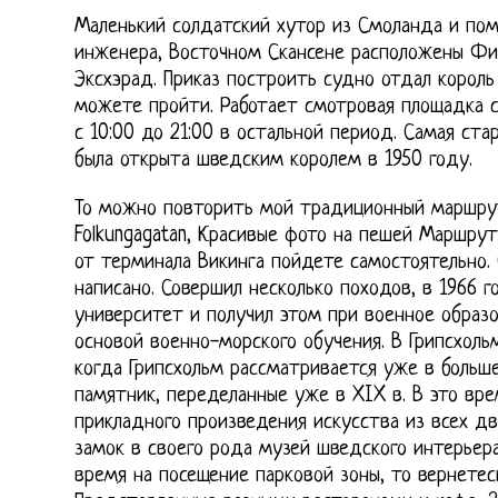
Маленький солдатский хутор из Смоланда и пом
инженера, Восточном Скансене расположены Фи
Эксхэрад. Приказ построить судно отдал король
можете пройти. Работает смотровая площадка с 
с 10:00 до 21:00 в остальной период. Самая стар
была открыта шведским королем в 1950 году.
То можно повторить мой традиционный маршру
Folkungagatan, Красивые фото на пешей Маршрут п
от терминала Викинга пойдете самостоятельно. 
написано. Совершил несколько походов, в 1966 г
университет и получил этом при военное образо
основой военно-морского обучения. В Грипсхоль
когда Грипсхольм рассматривается уже в больш
памятник, переделанные уже в XIX в. В это вре
прикладного произведения искусства из всех дв
замок в своего рода музей шведского интерьера
время на посещение парковой зоны, то вернетес