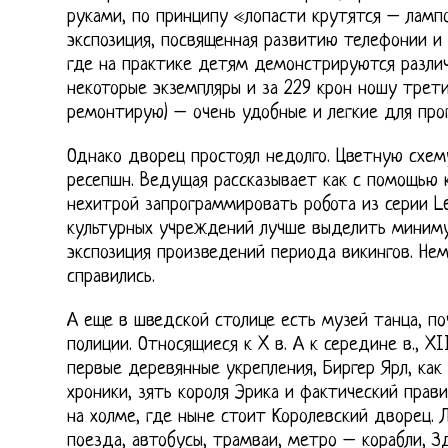
руками, по принципу «лопасти крутятся – лампо
экспозиция, посвященная развитию телефонии и
где на практике детям демонстрируются различ
некоторые экземпляры и за 229 крон ношу трети
ремонтирую) – очень удобные и легкие для прог
Однако дворец простоял недолго. Цветную схем
ресепшн. Ведущая рассказывает как с помощью
нехитрой запрограммировать робота из серии Le
культурных учреждений лучше выделить миниму
экспозиция произведений периода викингов. Нем
справились.
А еще в шведской столице есть музей танца, по
полиции. Относящиеся к X в. А к середине в., X
первые деревянные укрепления, Биргер Ярл, ка
хроники, зять короля Эрика и фактический прав
на холме, где ныне стоит Королевский дворец. 
поезда, автобусы, трамваи, метро – корабли, З