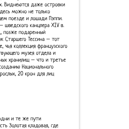
ох. Виднеются даже островки
 Здесь можно не только
щем поезде и лошади Пэппи.
– шведского канцлера XIV в.
, позже подаренный
к Старшего Тессина – тот
е, чья коллекция французского
твующего музея отдела и
ных хранилищ – что и третье
созданию Национального
рослых, 20 крон для лиц
одни и те же пути
сть Золотая кладовая, где