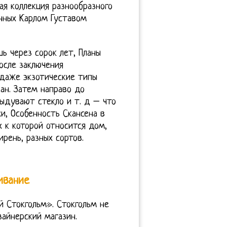
ая коллекция разнообразного
енных Карлом Густавом
ь через сорок лет, Планы
осле заключения
 даже экзотические типы
ран. Затем направо до
 выдувают стекло и т. д – что
и, Особенность Скансена в
х к которой относится дом,
ирень, разных сортов.
ивание
й Стокгольм». Стокгольм не
айнерский магазин.