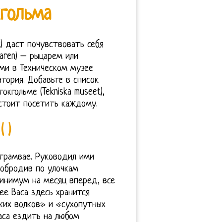
гольма
t) даст почувствовать себя
aren) – рыцарем или
ьми в Техническом музее
тория. Добавьте в список
кгольме (Tekniska museet),
стоит посетить каждому.
 )
 трамвае. Руководил ими
побродив по улочкам
инимум на месяц вперед, все
ее Васа здесь хранится
ких волков» и «сухопутных
аса ездить на любом