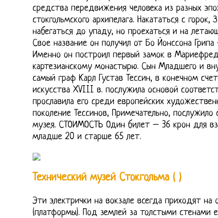
средства передвижения человека из разных эп
стокгольмского архипелага. Накататься с горок,
набегаться до упаду, но проехаться и на летаю
Свое название он получил от Бо Йонссона Грипа 
Именно он построил первый замок в Мариефред
картезианскому монастырю. Сын Младшего и вну
самый граф Карл Густав Тессин, в конечном счет
искусства XVIII в. послужила основой соответс
прославила его среди европейских художествен
поколение Тессинов, Примечательно, послужило 
музея. СТОИМОСТЬ Один билет – 36 крон для вз
младше 20 и старше 65 лет.
Технический музей Стокгольма ( )
Эти электрички на вокзале всегда приходят на 
(платформы). Под землей за толстыми стенами е