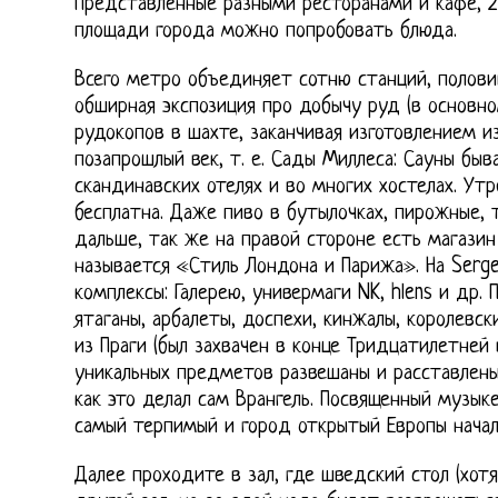
Представленные разными ресторанами и кафе, 2,
площади города можно попробовать блюда.
Всего метро объединяет сотню станций, полови
обширная экспозиция про добычу руд (в основно
рудокопов в шахте, заканчивая изготовлением и
позапрошлый век, т. е. Сады Миллеса: Сауны быв
скандинавских отелях и во многих хостелах. Ут
бесплатна. Даже пиво в бутылочках, пирожные, 
дальше, так же на правой стороне есть магазин
называется «Стиль Лондона и Парижа». На Serge
комплексы: Галерею, универмаги NK, hlens и др.
ятаганы, арбалеты, доспехи, кинжалы, королевс
из Праги (был захвачен в конце Тридцатилетней 
уникальных предметов развешаны и расставлены
как это делал сам Врангель. Посвященный музыке
самый терпимый и город открытый Европы начал 
Далее проходите в зал, где шведский стол (хот