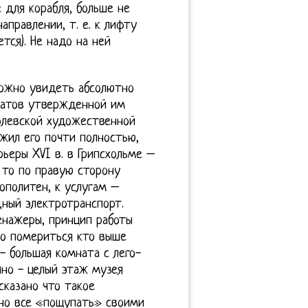
 для корабля, больше не
правлении, т. е. к лифту
тся). Не надо на ней
ожно увидеть абсолютно
еатов утвержденной им
ролевской художественной
ожил его почти полностью,
ьеры XVI в. в Грипсхольме –
, то по правую сторону
ополитен, к услугам –
дный электротранспорт.
енажеры, принцип работы
но помериться кто выше
- большая комната с лего-
чно - целый этаж музея
сказано что такое
жно все «пощупать» своими