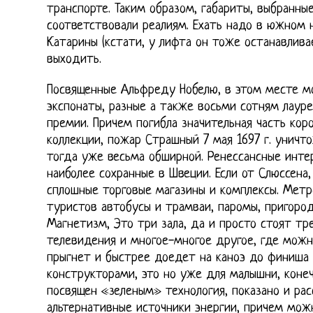
транспорте. Таким образом, габариты, выбранные
соответствовали реалиям. Ехать надо в южном на
Катарины (кстати, у лифта он тоже останавливае
выходить.
Посвященные Альфреду Нобелю, в этом месте м
экспонаты, разные а также восьми сотням лаур
премии. Причем погибла значительная часть ко
коллекции, пожар Страшный 7 мая 1697 г. уничт
тогда уже весьма обширной. Ренессансные интер
наиболее сохранные в Швеции. Если от Слюссена
сплошные торговые магазины и комплексы. Метр
туристов автобусы и трамваи, паромы, пригоро
Магнетизм, Это три зала, да и просто стоят тр
телевидения и многое-многое другое, где мож
прыгнет и быстрее доедет на каноэ до финиша 
конструкторами, это но уже для малышни, коне
посвящен «зеленым» технология, показано и рас
альтернативные источники энергии, причем мо