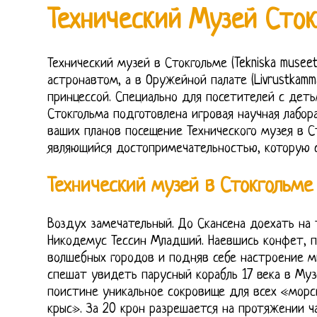
Технический Музей Сток
Технический музей в Стокгольме (Tekniska musee
астронавтом, а в Оружейной палате (Livrustkamm
принцессой. Специально для посетителей с дет
Стокгольма подготовлена игровая научная лабора
ваших планов посещение Технического музея в Сто
являющийся достопримечательностью, которую 
Технический музей в Стокгольме (
Воздух замечательный. До Скансена доехать на
Никодемус Тессин Младший. Наевшись конфет, 
волшебных городов и подняв себе настроение м
спешат увидеть парусный корабль 17 века в Муз
поистине уникальное сокровище для всех «морс
крыс». За 20 крон разрешается на протяжении ч