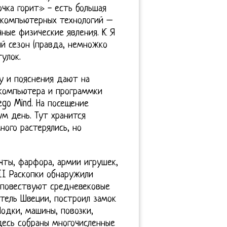
чка горит» - есть большая
 компьютерных технологий –
ные физические явления. К Я
й сезон (правда, немножко
улок.
у и пояснения дают на
 компьютера и программки
go Mind. На посещение
м день. Тут хранится
ного растерялись, но
чты, фарфора, армии игрушек,
III Раскопки обнаружили
к повествуют средневековые
итель Швеции, построил замок
Лодки, машины, повозки,
десь собраны многочисленные