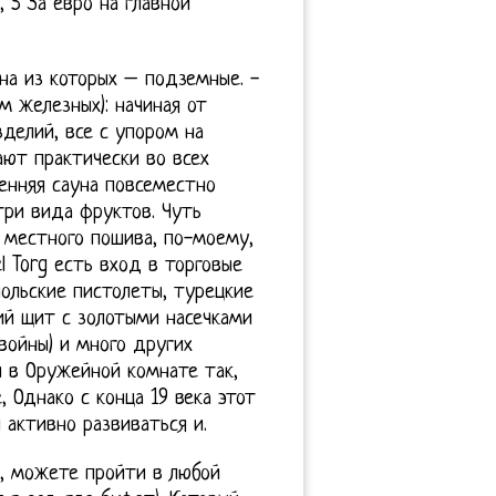
 5 За евро на главной
на из которых – подземные. -
м железных): начиная от
зделий, все с упором на
ают практически во всех
ренняя сауна повсеместно
три вида фруктов. Чуть
 местного пошива, по-моему,
l Torg есть вход в торговые
 Польские пистолеты, турецкие
кий щит с золотыми насечками
войны) и много других
 в Оружейной комнате так,
, Однако с конца 19 века этот
активно развиваться и.
я, можете пройти в любой