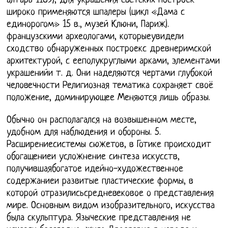
алтарь 1189), для украшения светских построек
широко применяются шпалеры (цикл «Дама с
единорогом» 15 в., музей Клюни, Париж).
французскими археологами, которыеувидели
сходство обнаруженных построекс древнеримской
архитектурой, с ееполукруглыми арками, элементами
украшенийи т. д. Они наделяются чертами глубокой
человечности Религиозная тематика сохраняет своё
положение, доминирующее Меняются лишь образы.
Обычно он располагался на возвышенном месте,
удобном для наблюдения и обороны. 5.
Расширениесистемы сюжетов, в Готике происходит
обогащениеи усложнение синтеза искусств,
получившаябогатое идейно-художественное
содержаниеи развитые пластические формы, в
которой отразилисьсредневековое о представления
мире. Основным видом изобразительного, искусства
была скульптура. Языческие представления не