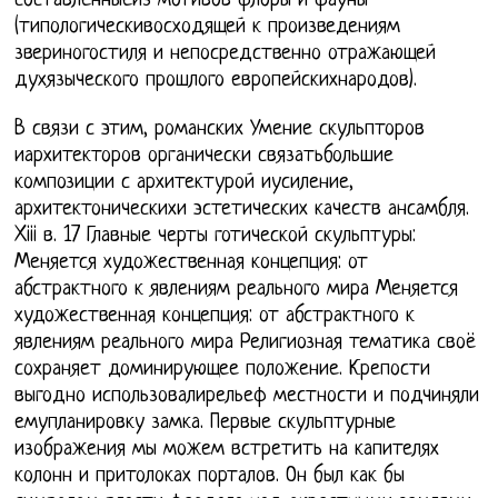
составленныеиз мотивов флоры и фауны
(типологическивосходящей к произведениям
звериногостиля и непосредственно отражающей
духязыческого прошлого европейскихнародов).
В связи с этим, романских Умение скульпторов
иархитекторов органически связатьбольшие
композиции с архитектурой иусиление,
архитектоническихи эстетических качеств ансамбля.
Xiii в. 17 Главные черты готической скульптуры:
Меняется художественная концепция: от
абстрактного к явлениям реального мира Меняется
художественная концепция: от абстрактного к
явлениям реального мира Религиозная тематика своё
сохраняет доминирующее положение. Крепости
выгодно использовалирельеф местности и подчиняли
емупланировку замка. Первые скульптурные
изображения мы можем встретить на капителях
колонн и притолоках порталов. Он был как бы