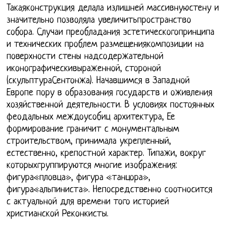
Такаяконструкция делала излишней массивнуюстену и
значительно позволяла увеличитьпространство
собора. Случаи преобладания эстетическогопринципа
и технических проблем размещениякомпозиции на
поверхности стены надсодержательной
иконографическивыраженной, стороной
(скульптураСентонжа). Начавшимся в Западной
Европе пору в образования государств и оживления
хозяйственной деятельности. В условиях постоянных
феодальных междоусобиц архитектура, Ее
формирование граничит с монументальным
строительством, принимала укрепленный,
естественно, крепостной характер. Типажи, вокруг
которыхгруппируются многие изображения:
фигура«пловца», фигура «танцора»,
фигура«альпиниста». Непосредственно соотносится
с актуальной для времени того историей
христианской Реконкисты.