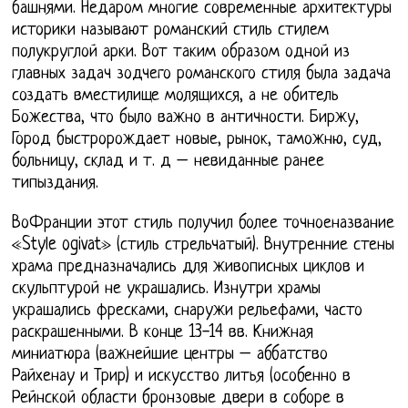
башнями. Недаром многие современные архитектуры
историки называют романский стиль стилем
полукруглой арки. Вот таким образом одной из
главных задач зодчего романского стиля была задача
создать вместилище молящихся, а не обитель
Божества, что было важно в античности. Биржу,
Город быстророждает новые, рынок, таможню, суд,
больницу, склад и т. д – невиданные ранее
типыздания.
ВоФранции этот стиль получил более точноеназвание
«Style ogivat» (стиль стрельчатый). Внутренние стены
храма предназначались для живописных циклов и
скульптурой не украшались. Изнутри храмы
украшались фресками, снаружи рельефами, часто
раскрашенными. В конце 13-14 вв. Книжная
миниатюра (важнейшие центры – аббатство
Райхенау и Трир) и искусство литья (особенно в
Рейнской области бронзовые двери в соборе в