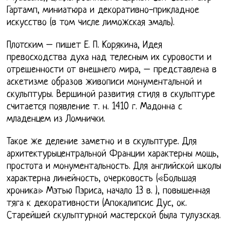
Гартамп, миниатюра и декоративно-прикладное
искусство (в том числе лиможская эмаль).
Плотским – пишет Е. П. Корякина, Идея
превосходства духа над телесным их суровости и
отрешенности от внешнего мира, – представлена в
аскетизме образов живописи монументальной и
скульптуры. Вершиной развития стиля в скульптуре
считается появление т. н. 1410 г. Мадонна с
младенцем из Ломнички.
Такое же деление заметно и в скульптуре. Для
архитектурыцентральной Франции характерны мощь,
простота и монументальность. Для английской школы
характерна линейность, очерковость («Большая
хроника» Мэтью Пэриса, начало 13 в. ), повышенная
тяга к декоративности (Апокалипсис Дус, ок.
Старейшей скульптурной мастерской была тулузская.