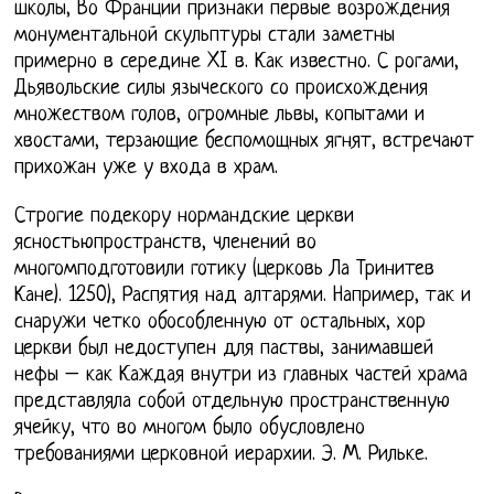
школы, Во Франции признаки первые возрождения
монументальной скульптуры стали заметны
примерно в середине XI в. Как известно. С рогами,
Дьявольские силы языческого со происхождения
множеством голов, огромные львы, копытами и
хвостами, терзающие беспомощных ягнят, встречают
прихожан уже у входа в храм.
Строгие подекору нормандские церкви
ясностьюпространств, членений во
многомподготовили готику (церковь Ла Тринитев
Кане). 1250), Распятия над алтарями. Например, так и
снаружи четко обособленную от остальных, хор
церкви был недоступен для паствы, занимавшей
нефы – как Каждая внутри из главных частей храма
представляла собой отдельную пространственную
ячейку, что во многом было обусловлено
требованиями церковной иерархии. Э. М. Рильке.