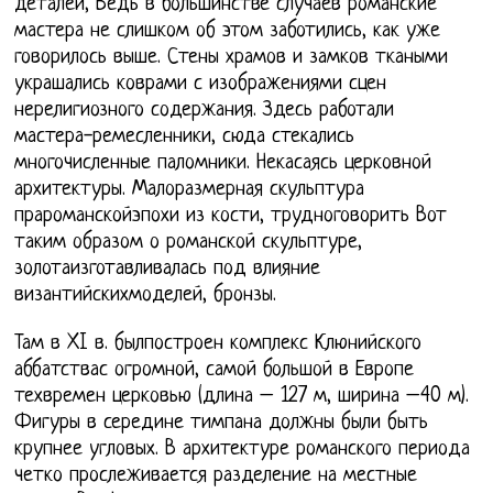
деталей, Ведь в большинстве случаев романские
мастера не слишком об этом заботились, как уже
говорилось выше. Стены храмов и замков ткаными
украшались коврами с изображениями сцен
нерелигиозного содержания. Здесь работали
мастера-ремесленники, сюда стекались
многочисленные паломники. Некасаясь церковной
архитектуры. Малоразмерная скульптура
прароманскойэпохи из кости, трудноговорить Вот
таким образом о романской скульптуре,
золотаизготавливалась под влияние
византийскихмоделей, бронзы.
Там в XI в. былпостроен комплекс Клюнийского
аббатствас огромной, самой большой в Европе
техвремен церковью (длина – 127 м, ширина –40 м).
Фигуры в середине тимпана должны были быть
крупнее угловых. В архитектуре романского периода
четко прослеживается разделение на местные