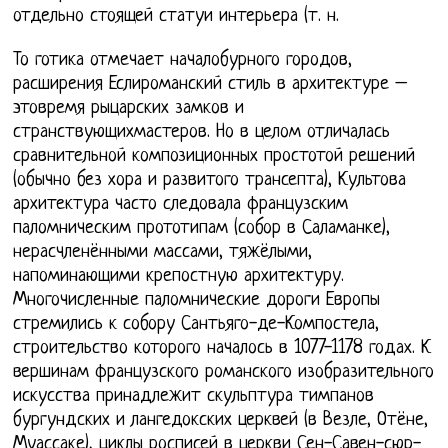
отдельно стоящей статуи интерьера (т. н.
То готика отмечает началобурного городов,
расширения Еслироманский стиль в архитектуре –
этовремя рыцарских замков и
странствующихмастеров. Но в целом отличалась
сравнительной композиционных простотой решений
(обычно без хора и развитого трансепта), Культова
архитектура часто следовала французским
паломническим прототипам (собор в Саламанке),
нерасчленёнными массами, тяжёлыми,
напоминающими крепостную архитектуру.
Многочисленные паломнические дороги Европы
стремились к собору Сантьяго-де-Компостела,
строительство которого началось в 1077-1178 годах. К
вершинам французского романского изобразительного
искусства принадлежит скульптура тимпанов
бургундских и лангедокских церквей (в Везле, Отёне,
Муассаке), циклы росписей в церкви Сен-Савен-сюр-