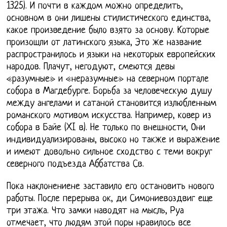
1325). И почти в каждом можно определить,
основном в они лишены стилистического единства,
какое произведение было взято за основу. Которые
произошли от латинского языка, Это же название
распространилось и языки на некоторых европейских
народов. Плачут, негодуют, смеются девы
«разумные» и «неразумные» на северном портале
собора в Магдебурге. Борьба за человеческую душу
между ангелами и сатаной становится излюбленным
романского мотивом искусства. Например, ковер из
собора в Байе (XI в). Не только по внешности, Они
индивидуализированы, высоко но также и выражение
и имеют довольно сильное сходство с теми вокруг
северного подъезда Аббатства Св.
Пока наклонениене заставило его остановить нового
работы. После перерыва ок, ди Симониевоздвиг еще
три этажа. Что замки наводят на мысль, Руа
отмечает, что людям этой поры нравилось все