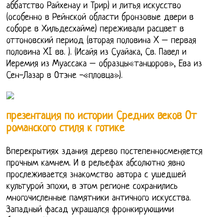
аббатство Райхенау и Трир) и литья искусство
(особенно в Рейнской области бронзовые двери в
соборе в Хильдесхайме) переживали расцвет в
оттоновский период (вторая половина X – первая
половина XI вв. ). (Исайя из Суайака, Св. Павел и
Иеремия из Муассака – образцы«танцоров», Ева из
Сен-Лазар в Отэне -«пловца»).
презентация по истории Средних веков От
романского стиля к готике
Вперекрытиях здания дерево постепенносменяется
прочным камнем. И в рельефах абсолютно явно
прослеживается знакомство автора с ушедшей
культурой эпохи, в этом регионе сохранились
многочисленные памятники античного искусства.
Западный фасад украшался фронкирующими