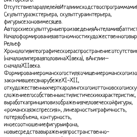
Викторского.
ОтсутствиепараллелейвИталииисходствоспрограммамиб
Скульптураэкстерьера, скульптураинтерьера,
фигурысезоновимесяцев.
АвторскиескульптурныепроизведенияАнтеламивбаптист
Началоформированияавтономностихудожественноговыр
Рельеф
Хронологияигеографическоераспространение:отсутств
(началоилиперваяполовинаXIвека), вАнглии–
сначалаXIIвека.
Формированиероманскогостиля:очищениероманскогоизо
закончившеесянарубежеXI-XII,
отхудожественныхчерткаролингскогоиоттоновскогоиску
сложениеегособственныхстилистическиххарактеристик,
выработкапринциповизображениячеловеческойфигуры,
«романскаяэкспрессия», линеарностьиграфичность,
потеряобъема, контурность,
иноесоотношениефигурыифона,
новыесредствавыраженияпространственно-