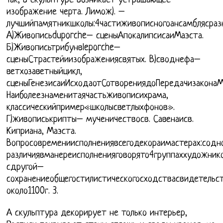
Так, в скульптуре возникает устрашающее
изображение черта. Лимож). –
лучшийпамятникшколы:4частиживописногоансамблясра
A)Живописьduporche– сценыАпокалипсисаиМаэста.
Б)Живописьтрибунвleporche–
сценыСтрастейиизображениясвятых. В)своднефа–
ветхозаветныйцикл,
сценыГенезисаиИсходаотСотворениядоПередачизаконаМ
Наиболеезнаменитаячастьживописихрама,
классическийпример«школысветлыхфонов».
Г)живописькрипты– мученичествосв. Савенаисв.
Киприана, Маэста.
Вопросовремениисполнениявсегодекораимастерах:содн
различиявманереисполненияговорято4группаххудожник
сдругой–
сохранениеобщегостилистическогосходствасвидетель
около1100г. 3.
А скульптура декорирует не только интерьер,