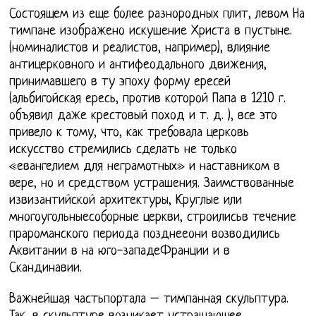
Состоящем из еще более разнородных плит, левом На
тимпане изображено искушение Христа в пустыне.
(номиналистов и реалистов, например), влияние
антицерковного и антифеодального движения,
принимавшего в ту эпоху форму ересей
(альбигойская ересь, против которой Папа в 1210 г.
объявил даже крестовый поход и т. д. ), все это
привело к тому, что, как требовала церковь
искусство стремились сделать не только
«евангелием для неграмотных» и наставником в
вере, но и средством устрашения. Заимствованные
извизантийской архитектуры, Круглые или
многоугольныесоборные церкви, строилисьв течение
прароманского периода позднееони возводились
Аквитании в на юго-западеФранции и в
Скандинавии.
Важнейшая частьпортала – тимпанная скульптура.