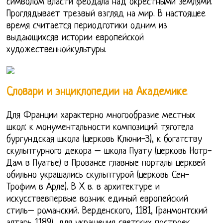
символом власти феодала над окрестными землями.
Проглядывает трезвый взгляд на мир. В настоящее
время считается периодготики одним из
выдающихсяв истории европейской
художественнойкультуры.
Словари и энциклопедии на Академике
Для Франции характерно многообразие местных
школ: к монументальности композиций тяготела
бургундская школа (церковь Клюни-З), к богатству
скульптурного декора – школа Пуату (церковь Нотр-
Дам в Пуатье) в Провансе главные порталы церквей
обильно украшались скульптурой (церковь Сен-
Трофим в Арле). В X в. в архитектуре и
искусствевпервые возник единый европейский
стиль– романский. Верденского, 1181, Гранмонтский