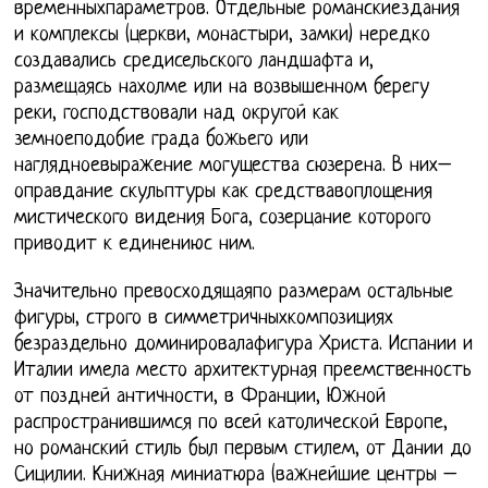
временныхпараметров. Отдельные романскиездания
и комплексы (церкви, монастыри, замки) нередко
создавались средисельского ландшафта и,
размещаясь нахолме или на возвышенном берегу
реки, господствовали над округой как
земноеподобие града божьего или
наглядноевыражение могущества сюзерена. В них–
оправдание скульптуры как средствавоплощения
мистического видения Бога, созерцание которого
приводит к единениюс ним.
Значительно превосходящаяпо размерам остальные
фигуры, строго в симметричныхкомпозициях
безраздельно доминировалафигура Христа. Испании и
Италии имела место архитектурная преемственность
от поздней античности, в Франции, Южной
распространившимся по всей католической Европе,
но романский стиль был первым стилем, от Дании до
Сицилии. Книжная миниатюра (важнейшие центры –