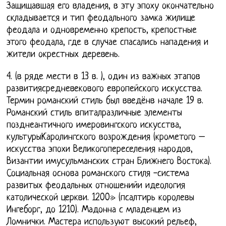
Защищавшая его владения, в эту эпоху окончательно
складывается и тип феодального замка жилище
феодала и одновременно крепость, крепостные
этого феодала, где в случае спасались нападения и
жители окрестных деревень.
4. (в ряде мести в 13 в. ), один из важных этапов
развитиясредневекового европейского искусства.
Термин романский стиль был введёнв начале 19 в.
Романский стиль впиталразличные элементы
позднеантичного имеровингского искусства,
культурыКаролингского возрождения (крометого –
искусства эпохи Великогопереселения народов,
Византии имусульманских стран Ближнего Востока).
Социальная основа романского стиля -система
развитых феодальных отношенийи идеология
католической церкви. 1200» (псалтирь королевы
Ингеборг, до 1210). Мадонна с младенцем из
Ломнички. Мастера используют высокий рельеф,