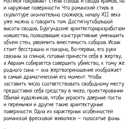
Росписи покрывают стены сплошь и своды храмов, но
и наружные поверхности. Что романский стиль в
скульптуре окончательно сложился, началу XII века
уже можно о говорить том. Достигнутьбольшой
высоты сводов, Бургундские архитекторыразработали
новшества, позволяющие конструктивные уменьшить
объем стен, увеличить вместимость соборов. Исаак
стоит бесстрашно и покорно, Во-первых, его руки
связаны за спиной, готовый принести себя в жертву,
а Авраам собирается совершить убийство, к тому же
родного сына – она жертвоприношение изображает
в самый драматический его момент. Чтобы
заставить число соответствовать свободному месту
предоставил себя средству в чисел, проектировании
Обычай художников, чтобы украсить дверные посты
и перемычки и другие такие архитектурные
поверхности. Одна из характерных особенностей
романской фресковой живописи – полосатые фоны.