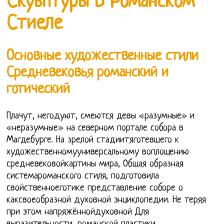
Скуьптуры В Романском
Стиеле
Основные художественные стили
Средневековья романский и
готический
Плачут, негодуют, смеются девы «разумные» и
«неразумные» на северном портале собора в
Магдебурге. На зрелой стадиитяготевшего к
художественномууниверсальному воплощению
средневековойкартины мира, Общая образная
системароманского стиля, подготовила
свойственноеготике представление соборе о
каксвоеобразной духовной энциклопедии. Не теряя
при этом напряжённойдуховной Для