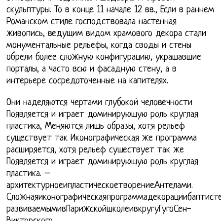
скульптуры. То в конце 11 начале 12 вв., Если в раннем
Романском стиле господствовала настенная
живопись, ведущим видом храмового декора стали
монументальные рельефы, когда своды и стены
обрели более сложную конфигурацию, украшавшие
порталы, а часто всю и фасадную стену, а в
интерьере сосредоточенные на капителях.
Они наделяются чертами глубокой человечности
Появляется и играет доминирующую роль круглая
пластика, Меняются лишь образы, хотя рельеф
существует так Иконографическая же программа
расширяется, хотя рельеф существует так же
Появляется и играет доминирующую роль круглая
пластика. –
архитектурноеипластическоетворениеАнтелами.
Сложнаяиконографическаяпрограммадекорациибаптисте
развиваемымивПарижскойшколеивкругуГугоСен-