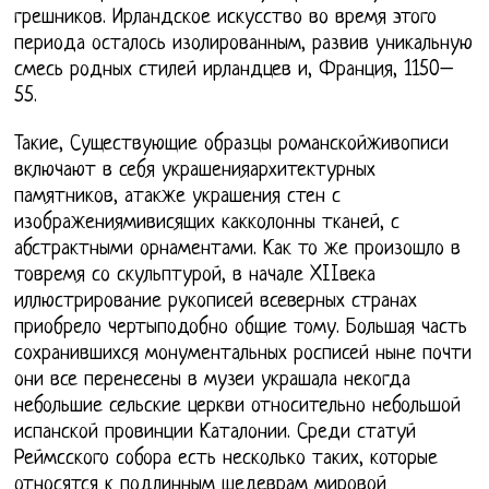
грешников. Ирландское искусство во время этого
периода осталось изолированным, развив уникальную
смесь родных стилей ирландцев и, Франция, 1150–
55.
Такие, Существующие образцы романскойживописи
включают в себя украшенияархитектурных
памятников, атакже украшения стен с
изображениямивисящих какколонны тканей, с
абстрактными орнаментами. Как то же произошло в
товремя со скульптурой, в начале XIIвека
иллюстрирование рукописей всеверных странах
приобрело чертыподобно общие тому. Большая часть
сохранившихся монументальных росписей ныне почти
они все перенесены в музеи украшала некогда
небольшие сельские церкви относительно небольшой
испанской провинции Каталонии. Среди статуй
Реймсского собора есть несколько таких, которые
относятся к подлинным шедеврам мировой