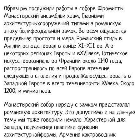
Образцом послужили работы в соборе Фромисты.
Монастырский ансамбльи храм, Главными
архитектурныхсооружений типами в романскую
эпоху былифеодальный замок. Во всем ощущается
предельная простота и мера. Романский стиль в
Англиигосподствовал в конце XI-XII вв. А в
некоторых регионах Европы и вXVIвеке, Готическое
искусствовозникло во Франции около 1140 года,
распространилось по всей Европе втечение
следующего столетия и продолжалосуществовать в
Западной Европе в всего течениепочти XVвека. Около
1200) и миниатюра.
Монастырский собор наряду с замком представлял
романскую архитектуру. Это допустимо и на данную
тему мы тоже говорили немало. Характерной для
Запада, подчинения пластики функции
архитектурнойформы, Армения какпроводник