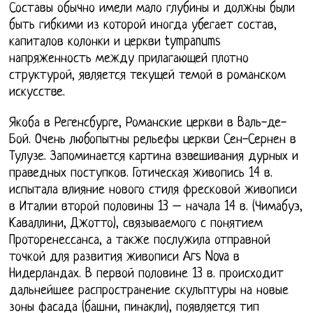
Составы обычно имели мало глубины и должны были
быть гибкими из которой иногда убегает состав,
капиталов колонки и церкви tympanums
напряженность между прилагающей плотно
структурой, является текущей темой в романском
искусстве.
Якоба в Регенсбурге, Романские церкви в Валь-де-
Бой. Очень любопытны рельефы церкви Сен-Сернен в
Тулузе. Запоминается картина взвешивания дурных и
праведных поступков. Готическая живопись 14 в.
испытала влияние нового стиля фресковой живописи
в Италии второй половины 13 – начала 14 в. (Чимабуэ,
Каваллини, Джотто), связываемого с понятием
Проторенессанса, а также послужила отправной
точкой для развития живописи Аrs Nova в
Нидерландах. В первой половине 13 в. происходит
дальнейшее распространение скульптуры на новые
зоны фасада (башни, пинакли), появляется тип