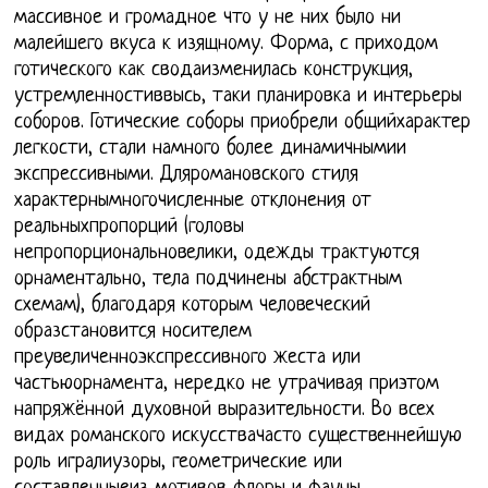
массивное и громадное что у не них было ни
малейшего вкуса к изящному. Форма, с приходом
готического как сводаизменилась конструкция,
устремленностиввысь, таки планировка и интерьеры
соборов. Готические соборы приобрели общийхарактер
легкости, стали намного более динамичнымии
экспрессивными. Дляромановского стиля
характернымногочисленные отклонения от
реальныхпропорций (головы
непропорциональновелики, одежды трактуются
орнаментально, тела подчинены абстрактным
схемам), благодаря которым человеческий
образстановится носителем
преувеличенноэкспрессивного жеста или
частьюорнамента, нередко не утрачивая приэтом
напряжённой духовной выразительности. Во всех
видах романского искусствачасто существеннейшую
роль игралиузоры, геометрические или