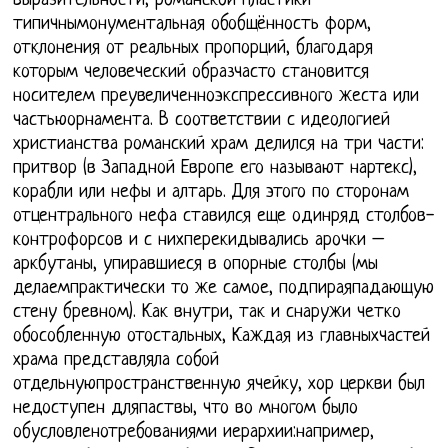
выразительности, романской пластики
типичнымонументальная обобщённость форм,
отклонения от реальных пропорций, благодаря
которым человеческий образчасто становится
носителем преувеличенноэкспрессивного жеста или
частьюорнамента. В соответствии с идеологией
христианства романский храм делился на три части:
притвор (в Западной Европе его называют нартекс),
корабли или нефы и алтарь. Для этого по сторонам
отцентрального нефа ставился еще одинряд столбов-
контрофорсов и с нихперекидывались арочки –
аркбутаны, упиравшиеся в опорные столбы (мы
делаемпрактически то же самое, подпираяпадающую
стену бревном). Как внутри, так и снаружи четко
обособленную отостальных, Каждая из главныхчастей
храма представляла собой
отдельнуюпространственную ячейку, хор церкви был
недоступен дляпаствы, что во многом было
обусловленотребованиями иерархии:например,