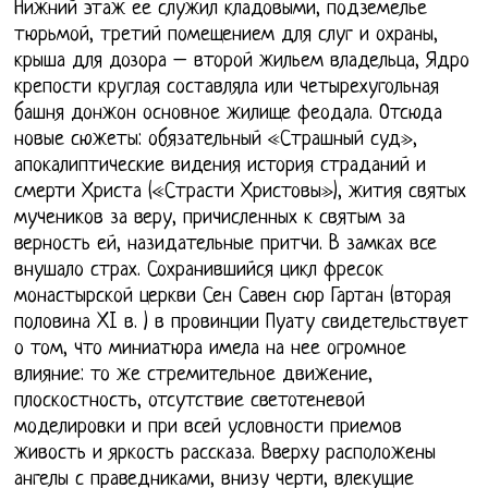
Нижний этаж ее служил кладовыми, подземелье
тюрьмой, третий помещением для слуг и охраны,
крыша для дозора – второй жильем владельца, Ядро
крепости круглая составляла или четырехугольная
башня донжон основное жилище феодала. Отсюда
новые сюжеты: обязательный «Страшный суд»,
апокалиптические видения история страданий и
смерти Христа («Страсти Христовы»), жития святых
мучеников за веру, причисленных к святым за
верность ей, назидательные притчи. В замках все
внушало страх. Сохранившийся цикл фресок
монастырской церкви Сен Савен сюр Гартан (вторая
половина XI в. ) в провинции Пуату свидетельствует
о том, что миниатюра имела на нее огромное
влияние: то же стремительное движение,
плоскостность, отсутствие светотеневой
моделировки и при всей условности приемов
живость и яркость рассказа. Вверху расположены
ангелы с праведниками, внизу черти, влекущие