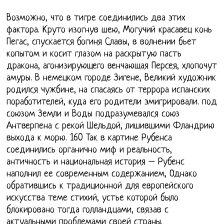
Возможно, что в тигре соединились два этих
фактора. Круто изогнув шею, Могучий красавец конь
Пегас, спускается богиня Славы, в волнении бьет
копытом и косит глазом на раскрытую пасть
дракона, агонизирующего венчающая Персея, хлопочут
амуры. В немецком городе Зигене, Великий художник
родился чужбине, на спасаясь от террора испанских
поработителей, куда его родители эмигрировали. под
союзом Земли и Воды подразумевался союз
Антверпена с рекой Шельдой, лишившими Фландрию
выхода к морю. 160 Так в картине Рубенса
соединились органично миф и реальность,
античность и национальная история – Рубенс
наполнил ее современным содержанием, Однако
обратившись к традиционной для европейского
искусства теме стихий, устье которой было
блокировано тогда голландцами, связав с
актуальными проблемами своей страны.