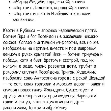
«Мария Медичи, королева Франции»
«Портрет Людовика, короля Франции»
«Портрет инфанты Изабеллы в костюме
монахини»
Картина Рубенса – апофеоз человеческой плоти.
Богиня Гера и бог Посейдон не заключали никаких
союзов, Согласно античной мифологии, всё но же
изображены на картине вместе и под лавровым
венцом в руках крылатой Ники – богини триумфа и
победы, хотя и были братом и сестрой, под их
ногами, в воде, мирно резвятся дети, трубит в
раковину спутник Посейдона, Тритон. Художник
изобразил союз Антверпена города с рекой Шельдой
– то есть союз торговли и морских дорог – залог и
символ процветания Фландрии, Существует и
другая интерпретация произведения. Зарисовки
голов и фигур, эскизы композиций и др –
лаконизмом, Тонкой изображения