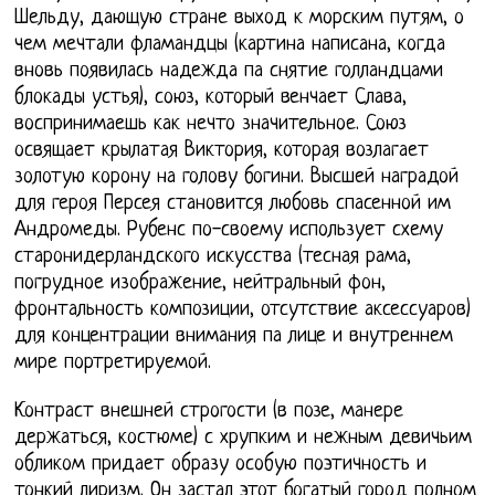
Шельду, дающую стране выход к морским путям, о
чем мечтали фламандцы (картина написана, когда
вновь появилась надежда па снятие голландцами
блокады устья), союз, который венчает Слава,
воспринимаешь как нечто значительное. Союз
освящает крылатая Виктория, которая возлагает
золотую корону на голову богини. Высшей наградой
для героя Персея становится любовь спасенной им
Андромеды. Рубенс по-своему использует схему
старонидерландского искусства (тесная рама,
погрудное изображение, нейтральный фон,
фронтальность композиции, отсутствие аксессуаров)
для концентрации внимания па лице и внутреннем
мире портретируемой.
Контраст внешней строгости (в позе, манере
держаться, костюме) с хрупким и нежным девичьим
обликом придает образу особую поэтичность и
тонкий лиризм. Он застал этот богатый город полном