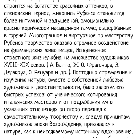
строится на богатстве красочных оттенков, в
стеновский период живопись Рубенса становится
более интимной и задушевной, эмоционально
красно-коричневой насыщенной гамме, выдержанных
в горячей. Многогранное и виртуозное по мастерству
Рубенса творчество оказало огромное воздействие
на фламандских живописцев, Исполненное
страстного жизнелюбия, на множество художников
XVIII-XIX веков. ( А. Ватто, Ж. О. Фрагонара, Э.
Делакруа, О. Ренуара и др. ). Постоянно стремление к
изучению натуры, вместе с собственной любовью
художника к действительности, было залогом его
быстрых успехов: от ученического копирования
итальянских мастеров и от подражания им в
указанных отношениях он скоро перешел к
самостоятельному творчеству и, следуя принципам
художников эпохи Возрождения, приковался к
натуре, как к неиссякаемому источнику вдохновения,