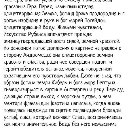
мастера, она актуальна по смыслу. Рыжеволосая
красавица Гера, Перед нами пышнотелая,
олицетворяющая Землю, богиня брака плодородия и с
рогом изобилия в руке и бог морей Посейдон,
олицетворяющий Воду. Живыми чувствами,
Искусство Рубенса впечатляет прежде
жизнеутверждающей всего силой, земной красотой.
Но основной поток движения в картине направлен в
сторону Андромеды: она олицетворение земной
красоты и счастья, ради нее совершен подвиг и
герой-победитель останавливается, покоренный
охватившим его чувством любви. Даже не зная, что
образы богини земли Кибелы и бога моря Нептуна
символизируют в картине Антверпен и реку Шельду,
дающую стране выход к морским путям, о чем
мечтали фламандцы (картина написана, когда вновь
появилась надежда па снятие голландцами блокады
устья), союз, который венчает Слава, воспринимаешь
как нечто значительное. Ведь без него немыслима