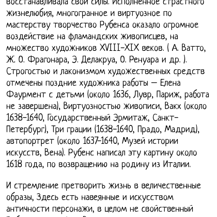
восстанавливала свои силы. Исполненное страстного
жизнелюбия, многогранное и виртуозное по
мастерству творчество Рубенса оказало огромное
воздействие на фламандских живописцев, на
множество художников XVIII-XIX веков. ( А. Ватто,
Ж. О. Фрагонара, Э. Делакруа, О. Ренуара и др. ).
Строгостью и лаконизмом художественных средств
отмечены поздние художника работы – Елена
Фаурмент с детьми (около 1636, Лувр, Париж, работа
не завершена), Виртуозностью живописи, Вакх (около
1638-1640, Государственный Эрмитаж, Санкт-
Петербург), Три грации (1638-1640, Прадо, Мадрид),
автопортрет (около 1637-1640, Музей истории
искусств, Вена). Рубенс написал эту картину около
1618 года, по возвращению на родину из Италии.
И стремление претворить жизнь в величественные
образы, Здесь есть навеянные и искусством
античности персонажи, в целом не свойственный