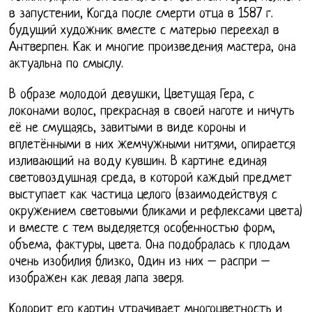
в запустении, Когда после смерти отца в 1587 г.
будущий художник вместе с матерью переехал в
Антверпен. Как и многие произведения мастера, она
актуальна по смыслу.
В образе молодой девушки, Цветущая Гера, с
локонами волос, прекрасная в своей наготе и ничуть
её не смущаясь, завитыми в виде короны и
вплетёнными в них жемчужными нитями, опирается
изливающий на воду кувшин. В картине единая
световоздушная среда, в которой каждый предмет
выступает как частица целого (взаимодействуя с
окружением световыми бликами и рефлексами цвета)
и вместе с тем выделяется особенностью форм,
объема, фактуры, цвета. Она подобралась к плодам
очень изобилия близко, Один из них – распри –
изображен как левая лапа зверя.
Колорит его картин утрачивает многоцветность и