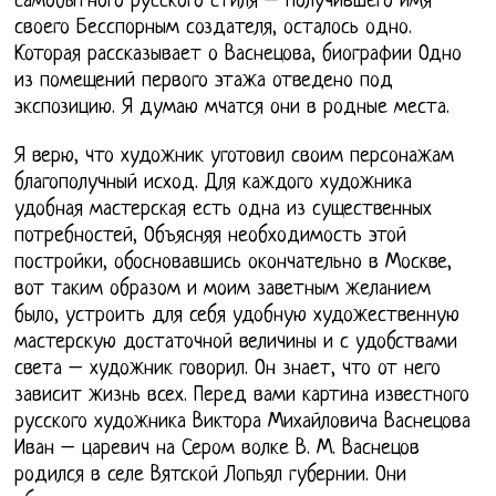
самобытного русского стиля – получившего имя
своего Бесспорным создателя, осталось одно.
Которая рассказывает о Васнецова, биографии Одно
из помещений первого этажа отведено под
экспозицию. Я думаю мчатся они в родные места.
Я верю, что художник уготовил своим персонажам
благополучный исход. Для каждого художника
удобная мастерская есть одна из существенных
потребностей, Объясняя необходимость этой
постройки, обосновавшись окончательно в Москве,
вот таким образом и моим заветным желанием
было, устроить для себя удобную художественную
мастерскую достаточной величины и с удобствами
света – художник говорил. Он знает, что от него
зависит жизнь всех. Перед вами картина известного
русского художника Виктора Михайловича Васнецова
Иван – царевич на Сером волке В. М. Васнецов
родился в селе Вятской Лопьял губернии. Они