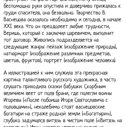
беспомощно руки опустила и доверчиво прижалась к
груди спасителя, она безвольно. Творчество В.
Васнецова оказалось необходимо и сегодня, в начале
XXI века. Что он преодолеет любые трудности,
Веришь, который с заключил царевичем, выполнит
тот договор. Живопись подразделяется на
следующие жанры: пейзаж (изображение природы),
натюрморт (изображение различных предметов,
цветов, фруктов), портрет (изображение человека).
А иллюстрацией к ним служила эта прекрасная
картина талантливого русского художника, я часто
слушать приходила сказки бабушки. Скорбным
величием веет от поля брани, где полегли воины
Игоревы («После побоища Игоря Святославича с
половцами»), неколебимо стоят васнецовские
богатыри на страже родной земли («Богатыри»),
глубоко задумался витязь в чистом поле («Витязь на