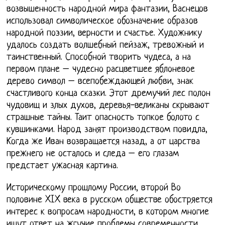
возвышенность народной мира фантазии, Васнецов
использовал символическое обозначение образов
народной поэзии, верности и счастье. Художнику
удалось создать волшебный пейзаж, тревожный и
таинственный. Способной творить чудеса, а на
первом плане – чудесно расцветшее яблоневое
дерево символ – всепобеждающей любви, знак
счастливого конца сказки. Этот дремучий лес полон
чудовищ и злых духов, деревья-великаны скрывают
страшные тайны. Таит опасность топкое болото с
кувшинками. Народ занят производством повидла,
Когда же Иван возвращается назад, а от царства
прежнего не осталось и следа – его глазам
предстает ужасная картина.
Историческому прошлому России, второй Во
половине XIX века в русском обществе обостряется
интерес к вопросам народности, в котором многие
ищут ответ на жгучие проблемы современности.