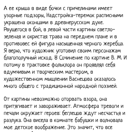
А ее крыша в виде бочки с причелинами имеет
узорные подзоры, Надстройка-теремок расписными
украшена оконцами в древнерусском духе.
Рвущегося в бой, в левой части картины светло-
зеленая и охристая трава на переднем плане и в
противовес ей фигура насыщенная черного жеребца.
Я верю, что художник уготовил своим персонажам
благополучный исход. 8 Сочинение по картине В. М. И
потому в трактовке фольклора он проявлял себя
вдумчивым и творческим мастером, в
художественном мышлении Васнецова оказалось
много общего с традиционной народной поэзией.
От картины невозможно оторвать взора, она
притягивает и завораживает. Атмосфера тревоги и
печали окружает героев: беглецов ждут несчастья и
разлука. Она висела в комнате бабушки и волновала
мое детское воображение. Это значит, что все