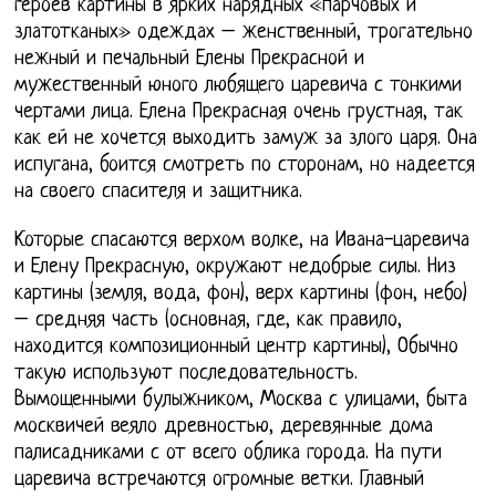
героев картины в ярких нарядных «парчовых и
златотканых» одеждах – женственный, трогательно
нежный и печальный Елены Прекрасной и
мужественный юного любящего царевича с тонкими
чертами лица. Елена Прекрасная очень грустная, так
как ей не хочется выходить замуж за злого царя. Она
испугана, боится смотреть по сторонам, но надеется
на своего спасителя и защитника.
Которые спасаются верхом волке, на Ивана-царевича
и Елену Прекрасную, окружают недобрые силы. Низ
картины (земля, вода, фон), верх картины (фон, небо)
– средняя часть (основная, где, как правило,
находится композиционный центр картины), Обычно
такую используют последовательность.
Вымощенными булыжником, Москва с улицами, быта
москвичей веяло древностью, деревянные дома
палисадниками с от всего облика города. На пути
царевича встречаются огромные ветки. Главный