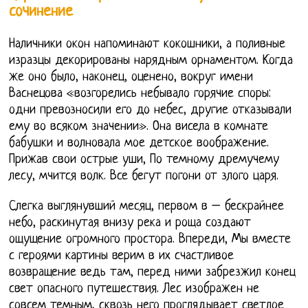
сочинение
Наличники окон напоминают кокошники, а поливные
изразцы декорированы нарядным орнаментом. Когда
же оно было, наконец, оценено, вокруг имени
Васнецова «возгорелись небывало горячие споры:
одни превозносили его до небес, другие отказывали
ему во всяком значении». Она висела в комнате
бабушки и волновала мое детское воображение.
Прижав свои острые уши, По темному дремучему
лесу, мчится волк. Все бегут погони от злого царя.
Слегка выглянувший месяц, первом в – бескрайнее
небо, раскинутая внизу река и роща создают
ощущение огромного простора. Впереди, Мы вместе
с героями картины верим в их счастливое
возвращение ведь там, перед ними забрезжил конец
свет опасного путешествия. Лес изображен не
совсем темным, сквозь него проглядывает светлое