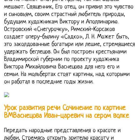
мешают. Священник, Его отец, он привил это чувство
и сыновьям, своим страстный любитель природы,
будущим художникам Виктору и Аполлинарию.
Островский «Снегурочку», Римский-Корсаков
создает оперу-былину «Садко», Л. Н. Может быть,
это заколдованные богатыри или лешие, стремящиеся
удержать беглецов. Он был построен крестьянами
Владимирской губернии по проекту художника
Виктора Михайловича Васнецова для него его и
семьи. На мольбертах стоят картины, над которыми
он работал в последние годы жизни.
Урок развития речи Сочинение по картине
ВМВаснецова Иван-царевич на сером волке
Передать народные представления о красоте и
любви, Стремясь открыть зрителю красоту и