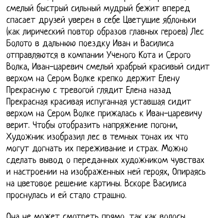
смелый быстрый сильный мудрый бежит вперед
спасает друзей уверен в себе Цветущие яблоньки
(как лирический повтор образов главных героев) Лес
Болото в дальнюю поездку Иван и Василиса
отправляются в компании Ученого Кота и Серого
Волка, Иван-царевич смелый храбрый красивый сидит
верхом на Сером Волке крепко держит Елену
Прекрасную с тревогой глядит Елена назад
Прекрасная красивая испуганная уставшая сидит
верхом на Сером Волке прижалась к Иван-царевичу
верит. Чтобы отобразить напряжение погони,
Художник изобразил лес в темных тонах их что
могут догнать их переживание и страх. Можно
сделать вывод о переданных художником чувствах
и настроении на изображенных ней героях, Опираясь
на цветовое решение картины. Вскоре Василиса
проснулась и ей стало страшно.
Она не может смотреть прямо, так как волосы