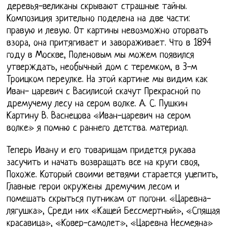
деревья-великаны скрывают страшные тайны.
Композиция зрительно поделена на две части:
правую и левую. От картины невозможно оторвать
взора, она притягивает и завораживает. Что в 1894
году в Москве, Поленовым мы можем появился
утверждать, необычный дом с теремком, в 3-м
Троицком переулке. На этой картине мы видим как
Иван- царевич с Василисой скачут Прекрасной по
дремучему лесу на сером волке. А. С. Пушкин
Картину В. Васнецова «Иван-царевич на сером
волке» я помню с раннего детства. материал.
Теперь Ивану и его товарищам придется рукава
засучить и начать возвращать все на круги своя,
Похоже. Который своими ветвями старается уцепить,
Главные герои окружены дремучим лесом и
помешать скрыться путникам от погони. «Царевна-
лягушка», Среди них «Кащей Бессмертный», «Спящая
красавица», «Ковер-самолет», «Царевна Несмеяна»