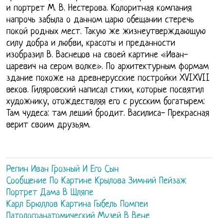
и портрет М. В. Нестерова. Колоритная компания
напрочь забыла о данном царю обещании стеречь
покой родных мест. Такую же жизнеутверждающую
силу добра и любви, красоты и преданности
изобразил В. Васнецов на своей картине «Иван-
царевич на сером волке». По архитектурным формам
здание похоже на древнерусские постройки XVIXVII
веков. Гиляровский написал стихи, которые посвятил
художнику, отождествляя его с русским богатырем:
Там чудеса: там леший бродит. Василиса- Прекрасная
верит своим друзьям.
Репин Иван Грозный И Его Сын
Сообщение По Картине Крылова Зимний Пейзаж
Портрет Дама В Шляпе
Карл Брюллов Картина Гыбель Помпеи
Патологоанатомический Музей В Вене