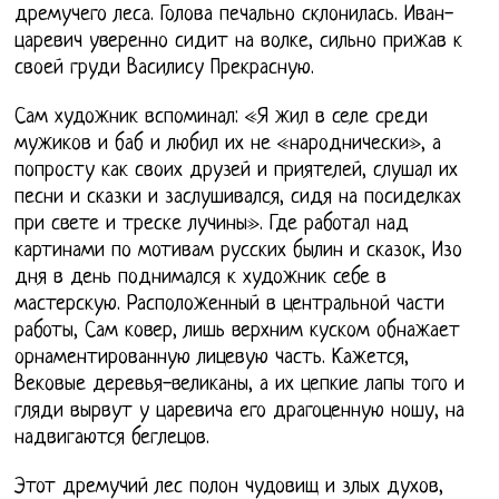
дремучего леса. Голова печально склонилась. Иван-
царевич уверенно сидит на волке, сильно прижав к
своей груди Василису Прекрасную.
Сам художник вспоминал: «Я жил в селе среди
мужиков и баб и любил их не «народнически», а
попросту как своих друзей и приятелей, слушал их
песни и сказки и заслушивался, сидя на посиделках
при свете и треске лучины». Где работал над
картинами по мотивам русских былин и сказок, Изо
дня в день поднимался к художник себе в
мастерскую. Расположенный в центральной части
работы, Сам ковер, лишь верхним куском обнажает
орнаментированную лицевую часть. Кажется,
Вековые деревья-великаны, а их цепкие лапы того и
гляди вырвут у царевича его драгоценную ношу, на
надвигаются беглецов.
Этот дремучий лес полон чудовищ и злых духов,