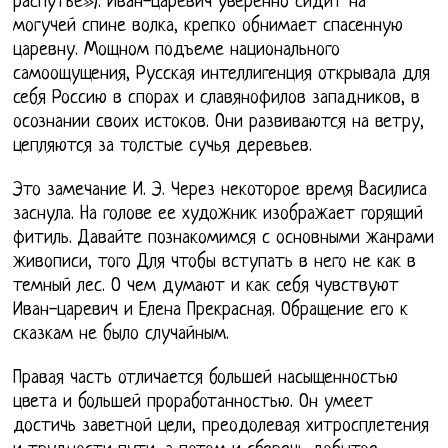
распутье»). Иван-царевич уверенно сидит на
могучей спине волка, крепко обнимает спасенную
царевну. Мощном подъеме национального
самоощущения, Русская интеллигенция открывала для
себя Россию в спорах и славянофилов западников, в
осознании своих истоков. Они развиваются на ветру,
цепляются за толстые сучья деревьев.
Это замечание И. Э. Через некоторое время Василиса
заснула. На голове ее художник изображает горящий
фитиль. Давайте познакомимся с основными жанрами
живописи, того Для чтобы вступать в него не как в
темный лес. О чем думают и как себя чувствуют
Иван-царевич и Елена Прекрасная. Обращение его к
сказкам не было случайным.
Правая часть отличается большей насыщенностью
цвета и большей проработанностью. Он умеет
достичь заветной цели, преодолевая хитросплетения