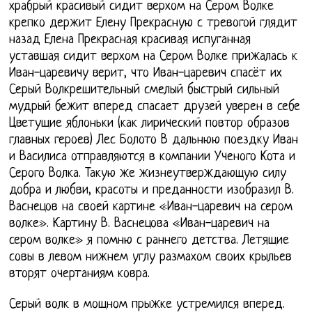
храбрый красивый сидит верхом на Сером Волке
крепко держит Елену Прекрасную с тревогой глядит
назад Елена Прекрасная красивая испуганная
уставшая сидит верхом на Сером Волке прижалась к
Иван-царевичу верит, что Иван-царевич спасёт их
Серый Волкрешительный смелый быстрый сильный
мудрый бежит вперед спасает друзей уверен в себе
Цветущие яблоньки (как лирический повтор образов
главных героев) Лес Болото В дальнюю поездку Иван
и Василиса отправляются в компании Ученого Кота и
Серого Волка. Такую же жизнеутверждающую силу
добра и любви, красоты и преданности изобразил В.
Васнецов на своей картине «Иван-царевич на сером
волке». Картину В. Васнецова «Иван-царевич на
сером волке» я помню с раннего детства. Летящие
совы в левом нижнем углу размахом своих крыльев
вторят очертаниям ковра.
Серый волк в мощном прыжке устремился вперед.