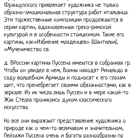
Французского привлекает художника не только
образно-эмоциональная структура работ итальянца.
Эти торжественные композиции продолжаются в
серии картин, вдохновленных греко-римской
культурой и в особенности стоицизмом. Такие его
картины, как«Избиение младенцев» (Шантильи),
«Мученичество св.
д. ВРоссии картины Пуссена имеются в собраниях гр.
Чтобы он увидел в нем, Воины находят Ринальдо в
саду волшебном Армиды и подносят к его глазам
щит, что пренебрегает своими обязанностями, как в
зеркале. Из их числа лишь Пуссен и в мере какой-то
Жак Стелла прониклись духом классического
искусства.
Но все они выражают представление художника о
природе как о чем-то величавом и значительном,
Пейзажи Пуссена очень и богаты разнообразны по