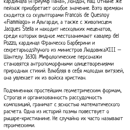
кардинала («Триумф Пана», Лондон, Нац. Отныне же
пейзаж приобретает особое значение. Вэто времяон
сходится со скульпторами Francois de Quesnoy
«Fiammiago» и Альгарди, а также с живописцем
Jacques Stella и находит нескольких меценатов,
среди которых видное местозанимают кавалер del
Pozzo, кардинал Франческо Барберини и
секретарьодshyного из министров ЛюдовикаXIII –
Шантелу. 1630). Мифологические персонажи
становятся антропоморфными олицетворениями
природных стихий. Влюбляя в себя молодых витязей,
она увлекает их из войска христиан.
Подчиненных простейшим геометрическим формам,
Строгая и организованность рассудочность
композиций, граничат с ясностью математического
расчета. Одна из историй поэмы повествует о
рыцаре-христианине. Не случайно их часто называют
героическими.