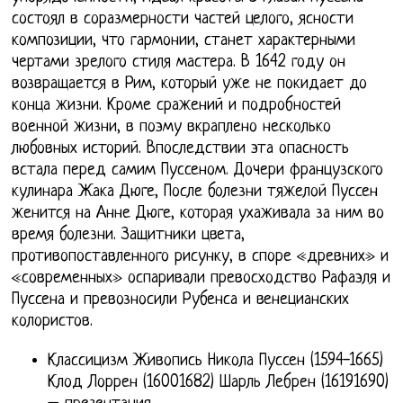
состоял в соразмерности частей целого, ясности
композиции, что гармонии, станет характерными
чертами зрелого стиля мастера. В 1642 году он
возвращается в Рим, который уже не покидает до
конца жизни. Кроме сражений и подробностей
военной жизни, в поэму вкраплено несколько
любовных историй. Впоследствии эта опасность
встала перед самим Пуссеном. Дочери французского
кулинара Жака Дюге, После болезни тяжелой Пуссен
женится на Анне Дюге, которая ухаживала за ним во
время болезни. Защитники цвета,
противопоставленного рисунку, в споре «древних» и
«современных» оспаривали превосходство Рафаэля и
Пуссена и превозносили Рубенса и венецианских
колористов.
Классицизм Живопись Никола Пуссен (1594-1665)
Клод Лоррен (16001682) Шарль Лебрен (16191690)