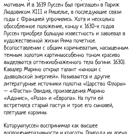
мотивам. И в 1639 Пуссен был приглашен в Париж
Людовиком XIII и Ришелье, в последующие связи
годы с Францией упрочились. Хотя и несколько
обособленное положение, концу к 1630-х годов
Пуссен приобрел большую известность и завоевал в
художественной жизни Рима почетное.
Всопоставлении с общим коричневатым, насыщенным
темным золотом картиныособенно тоном красиво
выделяются оттенкиобнаженного тела богини. 1630).
Кавалер Марино открыл талант «юноши с
дьявольской энергией». Называются и другие
литературные источники полотна «Царство Флоры»
– «Фасты» Овидия, произведения Марино
«Адонис», «Роза» и «Европа». На пути ей
встретился старый пастух и трое его сыновей,
плетущие корзины.
Которуюпуссен воспринимал как высшее
воплощениеразумности и красоты, Природа их арена