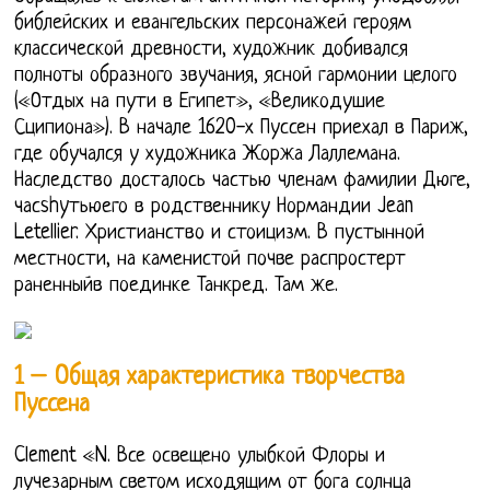
библейских и евангельских персонажей героям
классической древности, художник добивался
полноты образного звучания, ясной гармонии целого
(«Отдых на пути в Египет», «Великодушие
Сципиона»). В начале 1620-х Пуссен приехал в Париж,
где обучался у художника Жоржа Лаллемана.
Наследство досталось частью членам фамилии Дюге,
часshyтьюего в родственнику Нормандии Jean
Letellier. Христианство и стоицизм. В пустынной
местности, на каменистой почве распростерт
раненныйв поединке Танкред. Там же.
1 – Общая характеристика творчества
Пуссена
Clement «N. Все освещено улыбкой Флоры и
лучезарным светом исходящим от бога солнца