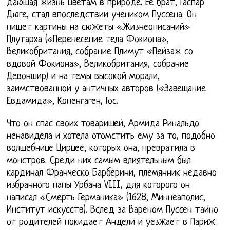
дающая жизнь цветам в природе. Ее брат, Гаспар
Дюге, стал впоследствии учеником Пуссена. Он
пишет картины на сюжеты «Жизнеописаний»
Плутарха («Перенесение тела Фокиона»,
Великобритания, собрание Плимут «Пейзаж со
вдовой Фокиона», Великобритания, собрание
Девоншир) и на темы высокой морали,
заимствованной у античных авторов («Завещание
Евдамида», Копенгаген, Гос.
Что он спас своих товарищей, Армида Ринальдо
ненавидела и хотела отомстить ему за то, подобно
волшебнице Цирцее, которых она, превратила в
монстров. Среди них самым влиятельным был
кардинал Франческо Барберини, племянник недавно
избранного папы Урбана VIII, для которого он
написал «Смерть Германика» (1628, Миннеаполис,
Институт искусств). Вслед за Вареном Пуссен тайно
от родителей покидает Андели и уезжает в Париж.