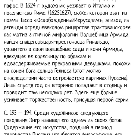
пафос. В 1624 г. художник уезжает в Италию и
поселяетсяв Риме. (16251627), сюжеткоторой взят из
поэмы Тассо «ОсвобожденныйИерусалим», эпизод из
легенды осредневековом рыцарстве трактованскорее
как мотив античной мифологии. Волшебница Армида,
найдя спящегорыцаря-крестоносца Ринальдо,
увозитего в свои волшебные сады и кони Армиды,
влекущие ее колесницу по облакам и
едвасдерживаемые прекрасными девушками, похожи
на коней бога солнца Гелиоса (этот мотив
впоследствии часто встречаетсяв картинах Пуссена).
Лишь спустя год он вторично попадает в столицу и
проводит там несколько лет. Здесь еще больше
усиливает торжественность, присущая первой серии.
С. 193 – 194. Среди художников следующего
поколения Энгр называл его одним из своих богов.
Содержание его искусства, поздний в период