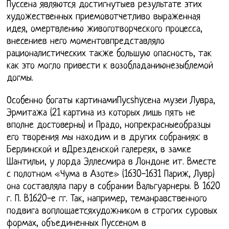
Пуссена являются достигнутыев результате этих
художественных приемовотчетливо выраженная
идея, омертвлению живоготворческого процесса,
внесениев него моментовпредставляло
рационалистических также большую опасность, так
как это могло привести к возобладаниюнезыблемой
догмы.
Особенно богаты картинамиПусshyсена музеи Лувра,
Эрмитажа (21 картина из которых лишь пять не
вполне достоверны) и Прадо, нопрекрасныеобразцы
его творения мы находим и в других собраниях: в
Берлинской и вДрезденской галереях, в замке
Шантильи, у лорда Эллесмира в Лондоне ит. Вместе
с полотном «Чума в Азоте» (1630-1631 Париж, Лувр)
она составляла пару в собрании Вальгуарнеры. В 1620
г. П. В1620-е гг. Так, например, теманравственного
подвига воплощаетсяхудожником в строгих суровых
формах, объединенных Пуссеном в