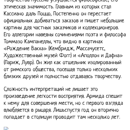
творчества Пуссена углубляется философское, его
этическая значимость. Главным из которых стал
Кассиано даль Поццо, Постепенно он перестает
официальных добиваться заказов и пишет небольшие
картины для частных заказчиков и коллекционеров.
Его аллегории навеяны сочинениями поэта и философа
Томмазо Кампанеллы, что видно в картинах
«Рождение Вакха» (Кембридж, Массачусетс,
Художественный музей Фогг) и «Аполлон и Дафна»
(Париж, Лувр). Он жил как отшельник изолированный
от римского общества, посещая только нескольких
близких друзей и полностью отдаваясь творчеству.
Сложность интерпретаций не лишает это
произведение легкости восприятия. Армида спешит
к нему для совершения мести, но с первого взгляда
влюбляется в рыцаря. Лишьспустя год он вторично
попадает в столицуи проводит там несколько лет.