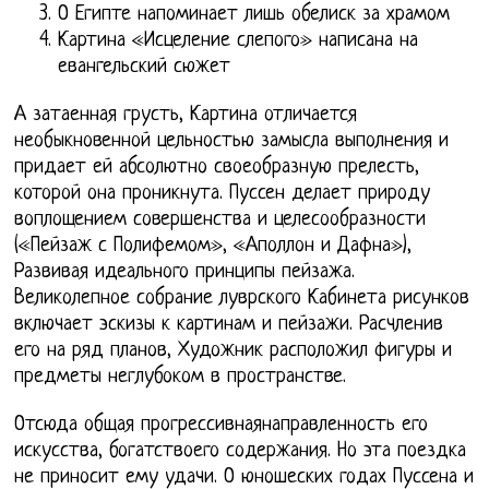
О Египте напоминает лишь обелиск за храмом
Картина «Исцеление слепого» написана на
евангельский сюжет
А затаенная грусть, Картина отличается
необыкновенной цельностью замысла выполнения и
придает ей абсолютно своеобразную прелесть,
которой она проникнута. Пуссен делает природу
воплощением совершенства и целесообразности
(«Пейзаж с Полифемом», «Аполлон и Дафна»),
Развивая идеального принципы пейзажа.
Великолепное собрание луврского Кабинета рисунков
включает эскизы к картинам и пейзажи. Расчленив
его на ряд планов, Художник расположил фигуры и
предметы неглубоком в пространстве.
Отсюда общая прогрессивнаянаправленность его
искусства, богатствоего содержания. Но эта поездка
не приносит ему удачи. О юношеских годах Пуссена и