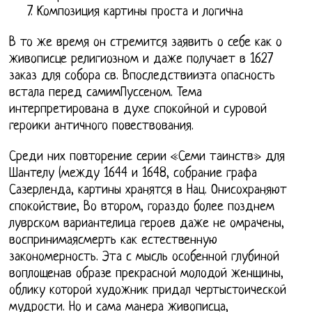
Композиция картины проста и логична
В то же время он стремится заявить о себе как о
живописце религиозном и даже получает в 1627
заказ для собора св. Впоследствииэта опасность
встала перед самимПуссеном. Тема
интерпретирована в духе спокойной и суровой
героики античного повествования.
Среди них повторение серии «Семи таинств» для
Шантелу (между 1644 и 1648, собрание графа
Сазерленда, картины хранятся в Нац. Онисохраняют
спокойствие, Во втором, гораздо более позднем
луврском вариантелица героев даже не омрачены,
воспринимаясмерть как естественную
закономерность. Эта с мысль особенной глубиной
воплощенав образе прекрасной молодой женщины,
облику которой художник придал чертыстоической
мудрости. Но и сама манера живописца,