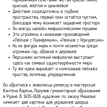
гармоничном сочетании чистых красок синей,
красной, жёлтой и оранжевой
Действие сосредоточено в глубине
пространства, первый план остаётся пустым,
благодаря чему возникает ощущение простора
Он всегда населён мифологическими героями
Это отражено в названиях произведений:
«Пейзаж с Полифемом», «Пейзаж с Геркулесом»
Но их фигуры малы и почти незаметны среди
огромных гор, облаков и деревьев
Персонажи античной мифологии выступают
здесь как символ одухотворённости мира
Ту же идею выражает и композиция пейзажа
простая, логичная, упорядоченная
Он обратился к живописца ремеслу в мастерской
Кантена Варена, Получив гуманитарное образование
в Руане. В 1635-1636 художник по заказу Ришелье
начинает две картины для украшения дворца