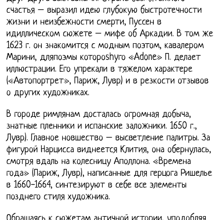
счастья – выразил идею глубокую быстротечности
жизни и неизбежности смерти, Пуссен в
идиллическом сюжете – мифе об Аркадии. В том же
1623 г. он знакомится с модным поэтом, кавалером
Марини, дляпоэмы котороshyго «Adone» П. делает
иллюстрации. Его упрекали в тяжелом характере
(«Автопортрет», Париж, Лувр) и в резкости отзывов
о других художниках.
В городе римлянам досталась огромная добыча,
знатные пленники и испанские заложники. 1650 г.,
Лувр). Главное новшество – высветление палитры. За
фигурой Нарцисса виднеется Клития, она обернулась,
смотря вдаль на колесницу Аполлона. «Времена
года» (Париж, Лувр), написанные для герцога Ришелье
в 1660-1664, синтезируют в себе все элементы
позднего стиля художника.
Обращаясь к сюжетам античной истории, уподобляя