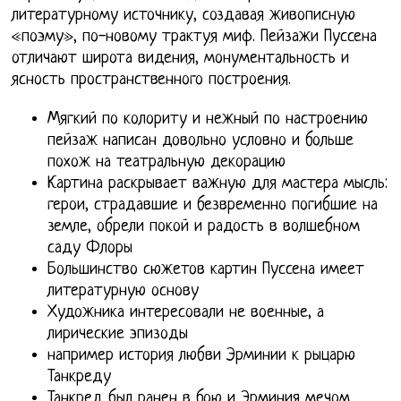
литературному источнику, создавая живописную
«поэму», по-новому трактуя миф. Пейзажи Пуссена
отличают широта видения, монументальность и
ясность пространственного построения.
Мягкий по колориту и нежный по настроению
пейзаж написан довольно условно и больше
похож на театральную декорацию
Картина раскрывает важную для мастера мысль:
герои, страдавшие и безвременно погибшие на
земле, обрели покой и радость в волшебном
саду Флоры
Большинство сюжетов картин Пуссена имеет
литературную основу
Художника интересовали не военные, а
лирические эпизоды
например история любви Эрминии к рыцарю
Танкреду
Танкред был ранен в бою и Эрминия мечом