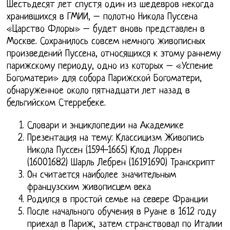
Шестьдесят лет спустя один из шедевров некогда
хранившихся в ГМИИ, – полотно Никола Пуссена
«Царство Флоры» – будет вновь представлен в
Москве. Сохранилось совсем немного живописных
произведений Пуссена, относящихся к этому раннему
парижскому периоду, одно из которых – «Успение
Богоматери» для собора Парижской Богоматери,
обнаруженное около пятнадцати лет назад в
бельгийском Стерребеке.
Словари и энциклопедии на Академике
Презентация на тему: Классицизм Живопись
Никола Пуссен (1594-1665) Клод Лоррен
(16001682) Шарль Лебрен (16191690) Транскрипт
Он считается наиболее значительным
французским живописцем века
Родился в простой семье на севере Франции
После начального обучения в Руане в 1612 году
приехал в Париж, затем странствовал по Италии