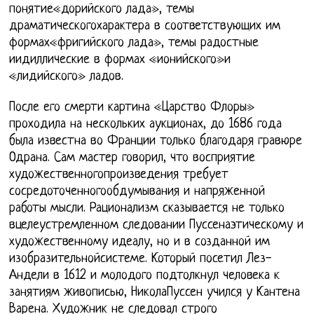
понятие«дорийского лада», темы
драматическогохарактера в соответствующих им
формах«фригийского лада», темы радостные
иидиллические в формах «ионийского»и
«лидийского» ладов.
После его смерти картина «Царство Флоры»
проходила на нескольких аукционах, до 1686 года
была известна во Франции только благодаря гравюре
Одрана. Сам мастер говорил, что восприятие
художественногопроизведения требует
сосредоточенногообдумывания и напряженной
работы мысли. Рационализм сказывается не только
вцелеустремленном следовании Пуссенаэтическому и
художественному идеалу, но и в созданной им
изобразительнойсистеме. Который посетил Лез-
Андели в 1612 и молодого подтолкнул человека к
занятиям живописью, НиколаПуссен учился у Кантена
Варена. Художник не следовал строго