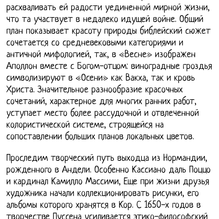
расхваливать ей радости уединенной мирной жизни,
что та участвует в недалеко идущей войне. Общий
план показывает красоту природы библейский сюжет
сочетается со средневековыми категориями и
античной мифологией, так, в «Весне» изображен
Аполлон вместе с Богом-отцом: виноградные гроздья
символизируют в «Осени» как Вакха, так и кровь
Христа. Значительное разнообразие красочных
сочетаний, характерное для многих ранних работ,
уступает место более рассудочной и отвлеченной
колористической системе, строящейся на
сопоставлении больших планов локальных цветов.
Проследим творческий путь выходца из Нормандии,
рожденного в Андели. Особенно Кассиано даль Поццо
и кардинал Камилло Массими, Еще при жизни друзья
художника начали коллекционировать рисунки, его
альбомы которого хранятся в Кор. С 1650-х годов в
творчестве Пуссена усиливается этико-философский