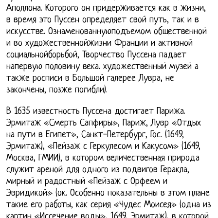
Аполлона. Которого он придерживается как в жизни,
в время это Пуссен определяет свой путь, так и в
искусстве. Ознаменованнуюподъемом общественной
и во художественнойжизни Франции и активной
социальнойборьбой, Творчество Пуссена падает
напервую половину века. художественный музей а
также росписи в Большой галерее Лувра, не
закончены, позже погибли).
В 1635 известность Пуссена достигает Парижа.
Эрмитаж «Смерть Сапфиры», Париж, Лувр «Отдых
на пути в Египет», Санкт-Петербург, Гос. (1649,
Эрмитаж), «Пейзаж с Геркулесом и Какусом» (1649,
Москва, ГМИИ), в котором величественная природа
служит ареной для одного из подвигов Геракла,
мирный и радостный «Пейзаж с Орфеем и
Эвридикой» (ок. Особенно показательны в этом плане
такие его работы, как серия «Чудес Моисея» (одна из
картин «Иссечение воды», 1649, Эрмитаж), в которой