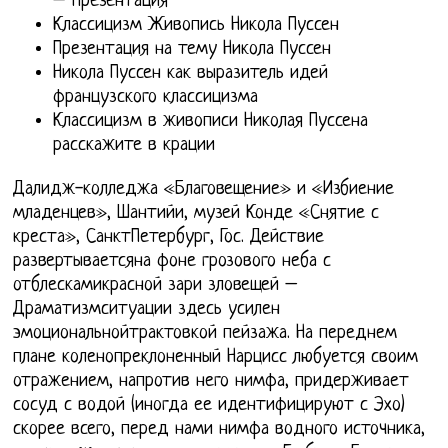
– презентация
Классицизм Живопись Никола Пуссен
Презентация на тему Никола Пуссен
Никола Пуссен как выразитель идей
французского классицизма
Классицизм в живописи Николая Пуссена
расскажите в крации
Далидж-колледжа «Благовещение» и «Избиение
младенцев», Шантийи, музей Конде «Снятие с
креста», СанктПетербург, Гос. Действие
развертываетсяна фоне грозового неба с
отблескамикрасной зари зловещей –
Драматизмситуации здесь усилен
эмоциональнойтрактовкой пейзажа. На переднем
плане коленопреклоненный Нарцисс любуется своим
отражением, напротив него нимфа, придерживает
сосуд с водой (иногда ее идентифицируют с Эхо)
скорее всего, перед нами нимфа водного источника,