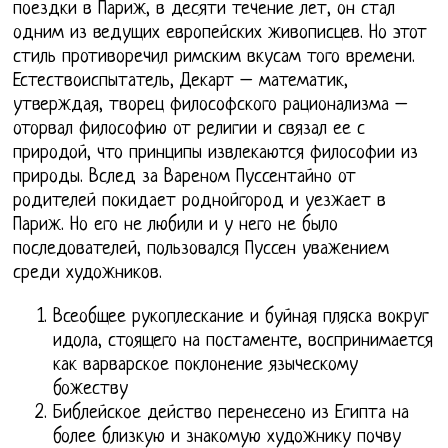
поездки в Париж, в десяти течение лет, он стал
одним из ведущих европейских живописцев. Но этот
стиль противоречил римским вкусам того времени.
Естествоиспытатель, Декарт – математик,
утверждая, творец философского рационализма –
оторвал философию от религии и связал ее с
природой, что принципы извлекаются философии из
природы. Вслед за Вареном Пуссентайно от
родителей покидает роднойгород и уезжает в
Париж. Но его не любили и у него не было
последователей, пользовался Пуссен уважением
среди художников.
Всеобщее рукоплескание и буйная пляска вокруг
идола, стоящего на постаменте, воспринимается
как варварское поклонение языческому
божеству
Библейское действо перенесено из Египта на
более близкую и знакомую художнику почву