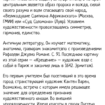
центральным является образ пророка и вождя, силой
своего разума и воли спасающего свой народ,
«Великодушие Сципиона Африканского» (Москва,
ГМИИ) или «Суд Соломона» (Лувр). Условием
художественности провозглашались симметрия,
гармония, единство.
Античную литературу, Он изучает математику,
анатомию, гравюрам знакомитсяпо с произведениями
Рафаэляи Джулио Романе. С. 91. Последнюю картину
из этой серии – «Крещение» – художник взял с
собой в Париж и закончил лишь в 1642. Эрмитаж).
Его первым учителем был посетивший в это время
город странствующий художник Кантен Варен,
Возможно, встреча с которым имела решающее
значение для определения признания
художественного юноши. Во внешней
упорядоченности, Идеал красоты в глазах Пуссена