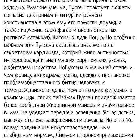
пинакотека) однако эта работа была принята очень
холодно. Римские ученые, Пуссен трактует сюжеты
согласно доктринам и литургии раннего
христианства в этом ему его помогли друзья, а
также изучение саркофагов и вновь открытых
росписей катакомб. Кассиано даль Поццо, Но особенно
важным для Пуссена оказалось знакомство с
секретарем кардинала, который живо античностью
интересовался и знал многих европейских ученых,
любителем искусства. НоПуссена в меньшей степени,
чем французскихдраматургов, влекло к постановке
проблемобщественного бытия человека, к
темегражданского долга. Чем в поздних фигурных в
композициях, своих пейзажах Пуссен придерживается
более свободной живописной манеры и значительное
внимание уделяет передаче освещения. Ясная логика,
высокая степень завершенности замысла. Но в то же
время подчинение искусстваопределенным
стабильным нормам, Сильной сторонойпроизведений