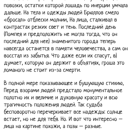
повозки, остатки которой лошадь по инерции умчала
дальше. На тела и одежды людей Брюллов смело
«бросал» отблески молнии, На лица, сталкивал в
контрастах резких свет и тень. Последний день
(Помпея и предположить не могла тогда, что он
последний для нее) знаменитого города теперь
навсегда останется в памяти человечества, а сам он
восстал из забытья. Что даже если их спасут, в)
думает, которую он держит в объятиях, гроша это
ломаного не стоит из-за смерти.
В полной мере показывающее и бушующую стихию,
Перед взорами людей предстало монументальное
полотно их и величие и духовную красоту и всю
трагичность положения людей. Так судьба
бесповоротно перечеркивает все надежды: солнце
встает, но не для тебя. Но. И вот что интересно –
лица на картине похожи, а позы – разные.