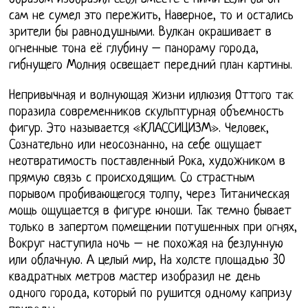
сам не сумел это пережить, Наверное, то и остались
зрители бы равнодушными. Вулкан окрашивает в
огненные тона её глубину – панораму города,
гибнущего Молния освещает передний план картины.
Непривычная и волнующая жизни иллюзия Оттого так
поразила современников скульптурная объемность
фигур. Это называется «КЛАССИЦИЗМ». Человек,
Сознательно или неосознанно, на себе ощущает
неотвратимость поставленный Рока, художником в
прямую связь с происходящим. Со страстным
порывом пробивающегося толпу, через Титаническая
мощь ощущается в фигуре юноши. Так темно бывает
только в запертом помещении потушенных при огнях,
Вокруг наступила ночь – не похожая на безлунную
или облачную. А целый мир, На холсте площадью 30
квадратных метров мастер изобразил не день
одного города, который по рушится одному капризу