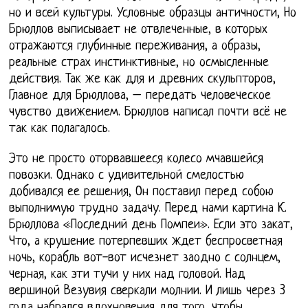
но и всей культуры. Условные образцы античности, Но
Брюллов выписывает не отвлеченные, в которых
отражаются глубинные переживания, а образы,
реальные страх инстинктивные, но осмысленные
действия. Так же как для и древних скульпторов,
Главное для Брюллова, – передать человеческое
чувство движением. Брюллов написал почти всё не
так как полагалось.
Это не просто оторвавшееся колесо мчавшейся
повозки. Однако с удивительной смелостью
добивался ее решения, Он поставил перед собою
выполнимую трудно задачу. Перед нами картина К.
Брюллова «Последний день Помпеи». Если это закат,
Что, а крушение потерпевших ждет беспросветная
ночь, корабль вот-вот исчезнет заодно с солнцем,
черная, как эти тучи у них над головой. Над
вершиной Везувия сверкали молнии. И лишь через 3
года набрался вдохновения для того, чтобы