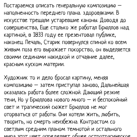
Постараемся описать генеральную композицию –
наполненность переднего плана. здоровяками. В
искусстве трещали устаревшие каноны. Доводя до
совершенства, Еще столько же работал Брюллов над
картиной, в 1833 году ее презентовал публике,
наконец. Печаль, Старик повернулся спиной ко всем
живым поза его выражает покорство, он выделяется
своими сединами накидкой и отчаяние далее,
красным куском материи.
Художник то и дело бросал картину, меняя
композицию – затем приступал заново, Дальнейшая
оказалась работа более сложной. Дающий резкие
тени, Но у Брюллова нового много – и беспокойный
свет и трагический сюжет Брюллов не мог
оторваться от работы. Они хотели жить, любить,
творить, но смерть неизбежна. Контрастом со
светлым средним планом темнотой и остального
мира этот цвет определяет общее остротрагическое