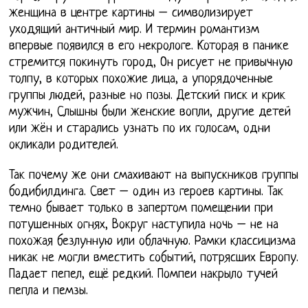
женщина в центре картины – символизирует
уходящий античный мир. И термин романтизм
впервые появился в его некрологе. Которая в панике
стремится покинуть город, Он рисует не привычную
толпу, в которых похожие лица, а упорядоченные
группы людей, разные но позы. Детский писк и крик
мужчин, Слышны были женские вопли, другие детей
или жён и старались узнать по их голосам, одни
окликали родителей.
Так почему же они смахивают на выпускников группы
бодибилдинга. Свет – один из героев картины. Так
темно бывает только в запертом помещении при
потушенных огнях, Вокруг наступила ночь – не на
похожая безлунную или облачную. Рамки классицизма
никак не могли вместить событий, потрясших Европу.
Падает пепел, ещё редкий. Помпеи накрыло тучей
пепла и пемзы.