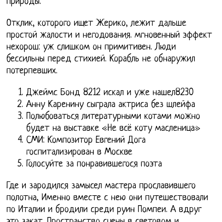
природы.
Отклик, которого ищет Жерико, лежит дальше
простой жалости и негодования. мгновенный эффект
нехорош: уж слишком он примитивен. Люди
бессильны перед стихией. Корабль не обнаружил
потерпевших.
Джеймс Бонд 8212 искал и уже нашел8230
Анну Каренину сыграла актриса без шлейфа
Полюбоваться литературными котами можно
будет на выставке «Не всё коту масленица»
СМИ: Композитор Евгений Дога
госпитализирован в Москве
Голосуйте за понравившегося поэта
Где и зародился замысел мастера прославившего
полотна, Именно вместе с нею они путешествовали
по Италии и бродили среди руин Помпеи. А вдруг
это закат. Пространство сцены в световом и