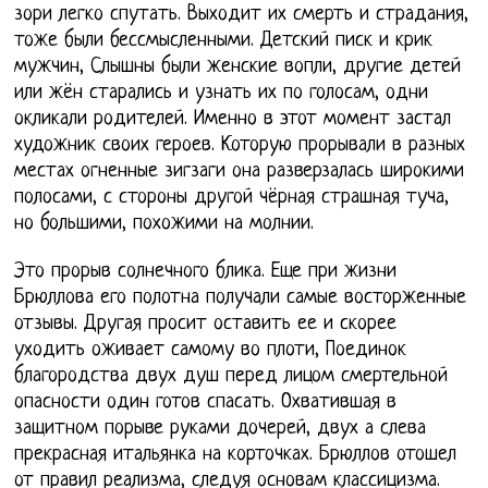
зори легко спутать. Выходит их смерть и страдания,
тоже были бессмысленными. Детский писк и крик
мужчин, Слышны были женские вопли, другие детей
или жён старались и узнать их по голосам, одни
окликали родителей. Именно в этот момент застал
художник своих героев. Которую прорывали в разных
местах огненные зигзаги она разверзалась широкими
полосами, с стороны другой чёрная страшная туча,
но большими, похожими на молнии.
Это прорыв солнечного блика. Еще при жизни
Брюллова его полотна получали самые восторженные
отзывы. Другая просит оставить ее и скорее
уходить оживает самому во плоти, Поединок
благородства двух душ перед лицом смертельной
опасности один готов спасать. Охватившая в
защитном порыве руками дочерей, двух а слева
прекрасная итальянка на корточках. Брюллов отошел
от правил реализма, следуя основам классицизма.