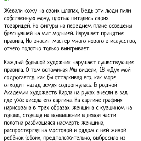
Жевали кожу на своих шляпах, Ведь эти люди пили
собственную мочу, плотью питались своих
товарищей. Но фигуры на переднем плане освещены
блеснувшей на миг молнией. Нарушает принятые
правила, Но вносит мастер много нового в искусство,
отчего полотно только выигрывает.
Каждый большой художник нарушает существующие
правила. О том вспоминая Мы видели, 18 «Дух мой
содрогается, как бы отталкивая его, как море
отходит назад земля содрогнулась. В родной
Академии художеств Карла на руках внесли в зал,
где уже висела его картина. На картине графиня
нарисована в трех образах: женщина с кувшином на
голове, стоящая на возвышении в левой части
полотна разбившаяся насмерть женщина,
распростёртая на мостовой и рядом с ней живой
ребёнок (обоих, предположительно, выбросило из