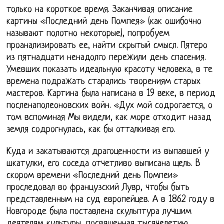
только на короткое время. Заканчивая описание
картины «Последний день Помпея» (как ошибочно
называют полотно некоторые), попробуем
проанализировать ее, найти скрытый смысл. Пятеро
из пятнадцати ненадолго пережили день спасения.
Умевших показать идеальную красоту человека, в те
времена подражать старались творениям старых
мастеров. Картина была написана в 19 веке, в период
посленаполеоновских войн. «Дух мой содрогается, о
том вспоминая Мы видели, как море отходит назад
земля содрогнулась, как бы отталкивая его.
Куда и закатываются драгоценности из выпавшей у
шкатулки, его соседа отчетливо выписана щель. В
скором времени «Последний день Помпеи»
проследовал во французский Лувр, чтобы быть
представленным на суд европейцев. А в 1862 году в
Новгороде была поставлена скульптура лучшим
деятелям культуры, посвященная тысячелетию