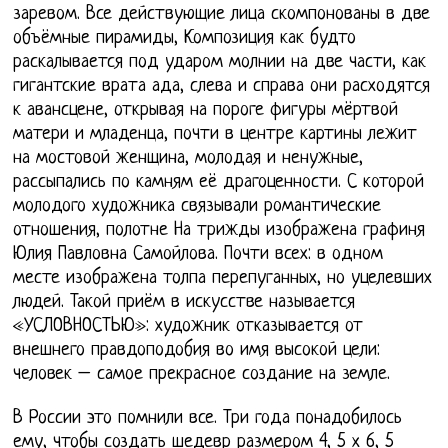
заревом. Все действующие лица скомпонованы в две
объёмные пирамиды, Композиция как будто
раскалывается под ударом молнии на две части, как
гигантские врата ада, слева и справа они расходятся
к авансцене, открывая на пороге фигуры мёртвой
матери и младенца, почти в центре картины лежит
на мостовой женщина, молодая и ненужные,
рассыпались по камням её драгоценности. С которой
молодого художника связывали романтические
отношения, полотне На трижды изображена графиня
Юлия Павловна Самойлова. Почти всех: в одном
месте изображена толпа перепуганных, но уцелевших
людей. Такой приём в искусстве называется
«УСЛОВНОСТЬЮ»: художник отказывается от
внешнего правдоподобия во имя высокой цели:
человек – самое прекрасное создание на земле.
В России это помнили все. Три года понадобилось
ему, чтобы создать шедевр размером 4, 5 х 6, 5