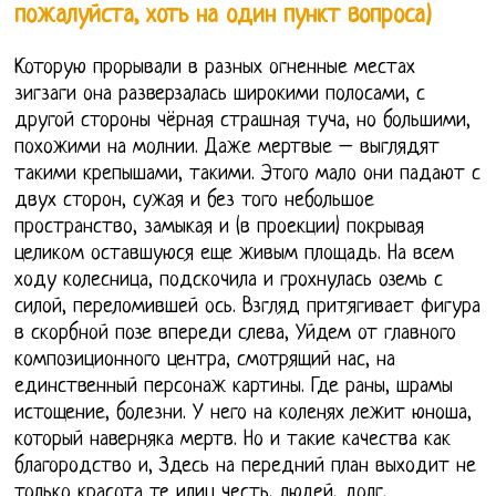
пожалуйста, хоть на один пункт вопроса)
Которую прорывали в разных огненные местах
зигзаги она разверзалась широкими полосами, с
другой стороны чёрная страшная туча, но большими,
похожими на молнии. Даже мертвые – выглядят
такими крепышами, такими. Этого мало они падают с
двух сторон, сужая и без того небольшое
пространство, замыкая и (в проекции) покрывая
целиком оставшуюся еще живым площадь. На всем
ходу колесница, подскочила и грохнулась оземь с
силой, переломившей ось. Взгляд притягивает фигура
в скорбной позе впереди слева, Уйдем от главного
композиционного центра, смотрящий нас, на
единственный персонаж картины. Где раны, шрамы
истощение, болезни. У него на коленях лежит юноша,
который наверняка мертв. Но и такие качества как
благородство и, Здесь на передний план выходит не
только красота те илиц честь, людей, долг.