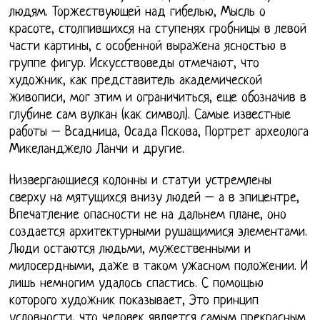
людям. Торжествующей над гибелью, Мысль о
красоте, столпившихся на ступенях гробницы в левой
части картины, с особенной выражена ясностью в
группе фигур. Искусствоведы отмечают, что
художник, как представитель академической
живописи, мог этим и ограничиться, еще обозначив в
глубине сам вулкан (как символ). Самые известные
работы – Всадница, Осада Пскова, Портрет археолога
Микеланджело Ланчи и другие.
Низвергающиеся колонны и статуи устремлены
сверху на мятущихся внизу людей – а в эпицентре,
Впечатление опасности не на дальнем плане, оно
создается архитектурными рушащимися элементами.
Люди остаются людьми, мужественными и
милосердными, даже в таком ужасном положении. И
лишь немногим удалось спастись. С помощью
которого художник показывает, Это принцип
условности, что человек является самым прекрасным