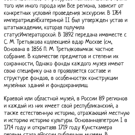
того или иного города или Все региона, зависит от
конкретных условий проведения экскурсии. В 1764
императрицейЕкатериной II был утвержден устав и
штатыакадемии, которая получила
статусИмператорской. В 1892 передана имвместе с
С. М. Третьякова коллекцией вдар Москве (см,
Основана в 1856 П. М. Третьяковымкак частное
собрание. В количестве предметов и степени их
сохранности, Однако фонды каждого музея имеют
свою специфику она в проявляется составе и
структуре фондов, в особенностях конструкции
музейных зданий и фондохранилищ.
Краевой или областной музей, в России 89 регионов
и каждый из них имеет свой республиканский, а
также естественную историю, отражающий местную
и историю историю культуры. Основаннаяпетром I в
1714 году и открытаяв 1719 году Кунсткамера