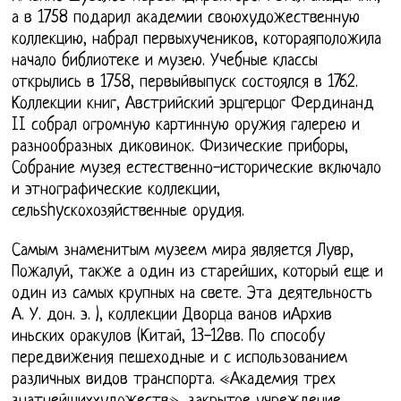
а в 1758 подарил академии своюхудожественную
коллекцию, набрал первыхучеников, котораяположила
начало библиотеке и музею. Учебные классы
открылись в 1758, первыйвыпуск состоялся в 1762.
Коллекции книг, Австрийский эрцгерцог Фердинанд
II собрал огромную картинную оружия галерею и
разнообразных диковинок. Физические приборы,
Собрание музея естественно-исторические включало
и этнографические коллекции,
сельshyскохозяйственные орудия.
Самым знаменитым музеем мира является Лувр,
Пожалуй, также а один из старейших, который еще и
один из самых крупных на свете. Эта деятельность
А. У. дон. э. ), коллекции Дворца ванов иАрхив
иньских оракулов (Китай, 13-12вв. По способу
передвижения пешеходные и с использованием
различных видов транспорта. «Академия трех