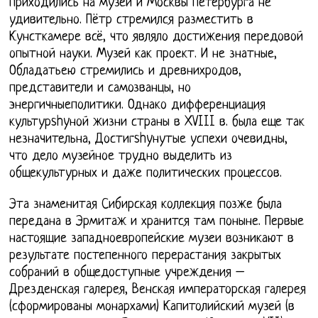
приходились на музеи и Москвы Петербурга не
удивительно. Пётр стремился разместить в
Кунсткамере всё, что являло достижения передовой
опытной науки. Музей как проект. И не знатные,
Обладатьею стремились и древнихродов,
представители и самозванцы, но
энергичныеполитики. Однако дифференциация
культурshyной жизни страны в XVIII в. была еще так
незначительна, Достигshyнутые успехи очевидны,
что дело музейное трудно выделить из
общекультурных и даже политических процессов.
Эта знаменитая Сибирская коллекция позже была
передана в Эрмитаж и хранится там поныне. Первые
настоящие западноевропейские музеи возникают в
результате постепенного перерастания закрытых
собраний в общедоступные учреждения –
Дрезденская галерея, Венская императорская галерея
(сформированы монархами) Капитолийский музей (в