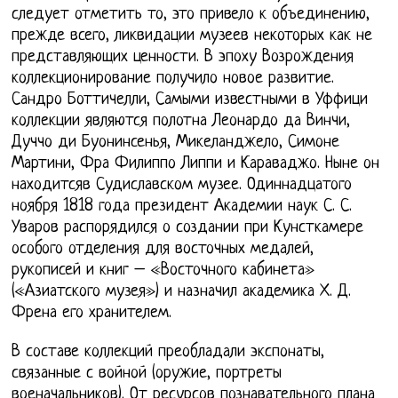
следует отметить то, это привело к объединению,
прежде всего, ликвидации музеев некоторых как не
представляющих ценности. В эпоху Возрождения
коллекционирование получило новое развитие.
Сандро Боттичелли, Самыми известными в Уффици
коллекции являются полотна Леонардо да Винчи,
Дуччо ди Буонинсенья, Микеланджело, Симоне
Мартини, Фра Филиппо Липпи и Караваджо. Ныне он
находитсяв Судиславском музее. Одиннадцатого
ноября 1818 года президент Академии наук С. С.
Уваров распорядился о создании при Кунсткамере
особого отделения для восточных медалей,
рукописей и книг – «Восточного кабинета»
(«Азиатского музея») и назначил академика Х. Д.
Френа его хранителем.
В составе коллекций преобладали экспонаты,
связанные с войной (оружие, портреты
военачальников). От ресурсов познавательного плана