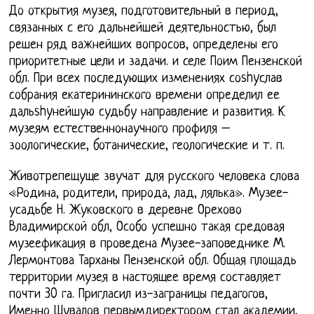
До открытия музея, подготовительный в период,
связанных с его дальнейшей деятельностью, был
решен ряд важнейших вопросов, определены его
приоритетные цели и задачи. и селе Поим Пензенской
обл. При всех последующих изменениях соshyслав
собрания екатерининского времени определил ее
дальshyнейшую судьбу направление и развития. К
музеям естественнонаучного профиля –
зоологические, ботанические, геологические и т. п.
Животрепещуще звучат для русского человека слова
«Родина, родители, природа, лад, лялька». Музее-
усадьбе Н. Жуковского в деревне Орехово
Владимирской обл, Особо успешно такая средовая
музеефикация в проведена Музее-заповеднике М.
Лермонтова Тарханы Пензенской обл. Общая площадь
территории музея в настоящее время составляет
почти 30 га. Пригласил из-заграницы педагогов,
Именно Шувалов первымдиректором стал академии,