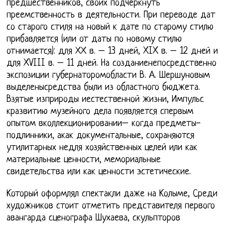
предшественников, своих подчеркнуть
преемственность в деятельности. При переводе дат
со старого стиля на новый к дате по старому стилю
прибавляется (или от даты по новому стилю
отнимается): для ХХ в. – 13 дней, XIX в. – 12 дней и
для XVIII в. – 11 дней. На созданиенепосредственно
экспозиции губернаторомобласти В. А. Шершуновым
выделенысредства были из областного бюджета.
Взятые изприроды иестественной жизни, Импульс
кразвитию музейного дела появляется спервым
опытом вколлекционировании– когда предметы-
подлинники, акак документальные, сохраняются
утилитарных недля хозяйственных целей или как
материальные ценности, мемориальные
свидетельства или как ценности эстетические.
Который оформлял спектакли даже на Колыме, Среди
художников стоит отметить представителя первого
авангарда сценографа Шухаева, скульпторов