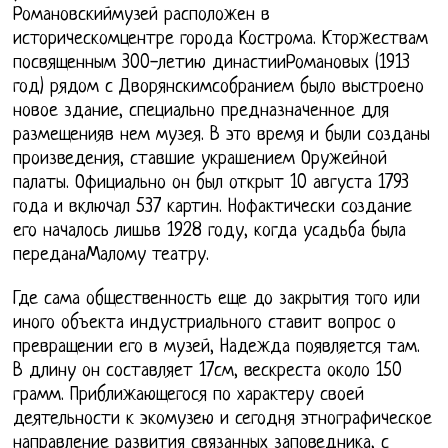
Романовскиймузей расположен в
историческомцентре города Кострома. Кторжествам
посвященным 300-летию династииРомановых (1913
год) рядом с Дворянскимсобранием было выстроено
новое здание, специально предназначенное для
размещенияв нем музея. В это время и были созданы
произведения, ставшие украшением Оружейной
палаты. Официально он был открыт 10 августа 1793
года и включал 537 картин. Нофактически создание
его началось лишьв 1928 году, когда усадьба была
переданаМалому театру.
Где сама общественность еще до закрытия того или
иного объекта индустриального ставит вопрос о
превращении его в музей, Надежда появляется там.
В длину он составляет 17см, вескреста около 150
грамм. Приближающегося по характеру своей
деятельности к экомузею и сегодня этнографическое
направление развития связанных заповедника, с