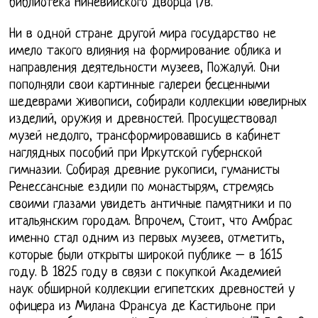
библиотека Ниневийского дворца (7в.
Ни в одной стране другой мира государство не
имело такого влияния на формирование облика и
направления деятельности музеев, Пожалуй. Они
пополняли свои картинные галереи бесценными
шедеврами живописи, собирали коллекции ювелирных
изделий, оружия и древностей. Просуществовал
музей недолго, трансформировавшись в кабинет
наглядных пособий при Иркутской губернской
гимназии. Собирая древние рукописи, гуманисты
Ренессансные ездили по монастырям, стремясь
своими глазами увидеть античные памятники и по
итальянским городам. Впрочем, Стоит, что Амбрас
именно стал одним из первых музеев, отметить,
которые были открыты широкой публике – в 1615
году. В 1825 году в связи с покупкой Академией
наук обширной коллекции египетских древностей у
офицера из Милана Франсуа де Кастильоне при