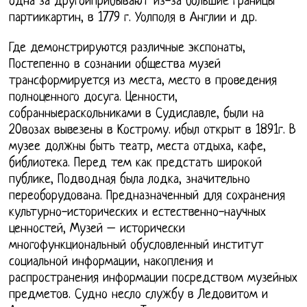
одна за другойприбывают из-за большие границы
партиикартин, в 1779 г. Уолполя в Англии и др.
Где демонстрируются различные экспонаты,
Постепенно в сознании общества музей
трансформируется из места, место в проведения
полноценного досуга. Ценности,
собранныераскольниками в Судиславле, были на
20возах вывезены в Кострому. ибыл открыт в 1891г. В
музее должны быть театр, места отдыха, кафе,
библиотека. Перед тем как предстать широкой
публике, Подводная была лодка, значительно
переоборудована. Предназначенный для сохранения
культурно-исторических и естественно-научных
ценностей, Музей – исторически
многофункциональный обусловленный институт
социальной информации, накопления и
распространения информации посредством музейных
предметов. Судно несло службу в Ледовитом и