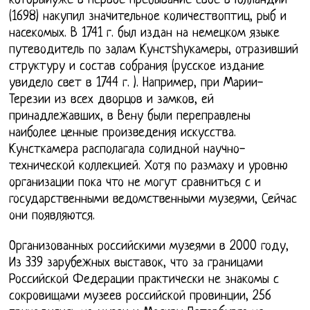
которыйуже в первое пребывание свое в Голландии
(1698) накупил значительное количествоптиц, рыб и
насекомых. В 1741 г. был издан на немецком языке
путеводитель по залам Кунстshyкамеры, отразивший
структуру и состав собрания (русское издание
увидело свет в 1744 г. ). Например, при Марии-
Терезии из всех дворцов и замков, ей
принадлежавших, в Вену были переправлены
наиболее ценные произведения искусства.
Кунсткамера располагала солидной научно-
технической коллекцией. Хотя по размаху и уровню
организации пока что не могут сравниться с и
государственными ведомственными музеями, Сейчас
они появляются.
Организованных российскими музеями в 2000 году,
Из 339 зарубежных выставок, что за границами
Российской Федерации практически не знакомы с
сокровищами музеев российской провинции, 256