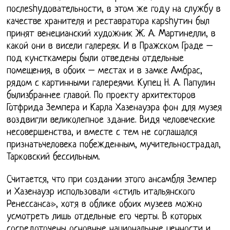
послеshyдовательности, в этом же году на службу в
качестве хранителя и реставратора карshyтин был
принят венецианский художник Ж. А. Мартинелли, в
какой они в висели галереях. И в Пражском Граде –
под кунсткамеры были отведены отдельные
помещения, в обоих – местах и в замке Амбрас,
рядом с картинными галереями. Купец Н. А. Папулин
былизбраннее главой. По проекту архитекторов
Готфрида Земпера и Карла Хазенауэра фон для музея
воздвигли великолепное здание. Видя человеческие
несовершенства, и вместе с тем не соглашался
признатьчеловека побежденным, мучительнострадал,
Тарковский бессильным.
Считается, что при создании этого ансамбля Земпер
и Хазенауэр использовали «стиль итальянского
Ренессанса», хотя в облике обоих музеев можно
усмотреть лишь отдельные его черты. В которых
сосредоточены основные национальные ценности и