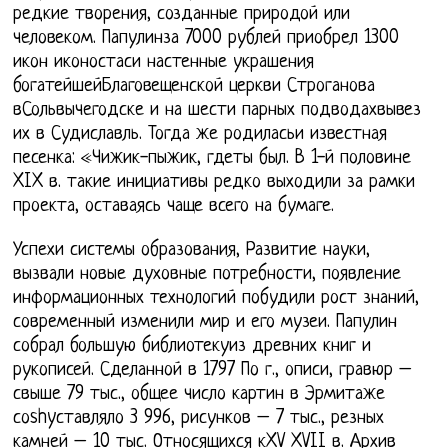
редкие творения, созданные природой или
человеком. Папулинза 7000 рублей приобрел 1300
икон иконостаси настенные украшения
богатейшейБлаговещенской церкви Строганова
вСольвычегодске и на шести парных подводахвывез
их в Судиславль. Тогда же родиласьи известная
песенка: «Чижик-пыжик, гдеты был. В 1-й половине
XIX в. такие инициативы редко выходили за рамки
проекта, оставаясь чаще всего на бумаге.
Успехи системы образования, Развитие науки,
вызвали новые духовные потребности, появление
информационных технологий побудили рост знаний,
современный изменили мир и его музеи. Папулин
собрал большую библиотекуиз древних книг и
рукописей. Сделанной в 1797 По г., описи, гравюр –
свыше 79 тыс., общее число картин в Эрмитаже
соshyставляло 3 996, рисунков – 7 тыс., резных
камней – 10 тыс. Относящихся кXV XVII в. Архив