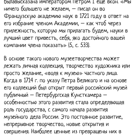
былавысказана императором Петром I еще вкон. «Мы
ничего большего не желаем, – писал он во
Французскую академию наук в 1721 году в ответ на
его избрание членом Академии, – как чтоб через
прилежность, которую мы прилагать будем, науки в
лучший цвет привесть, себя, яко достойного вашей
компании члена показать» (5, с. 533).
В основе такого нового музеетворчества может
лежать личная коллекция, творчество художника или
просто желание, «воля к музею» частного лица.
Когда в 1714 г. по указу Петра Великого и на основе
его коллекций был открыт первый российский музей
публичный – Петербургская Кунсткамера –
особенностью этого развития стала определяющая
роль государства, с самого начала развития
музейного дела России. Это постоянное развитие,
непрерывное творчество, новые открытия и
свершения. Наиболее ценные из превращены них в