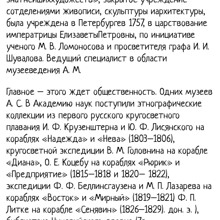
знатнейшиххудожеств», закрытое учреждение
сотделениями живописи, скульптуры иархитектуры,
была учреждена в Петербургев 1757, в царствование
императрицы ЕлизаветыПетровны, по инициативе
ученого М. В. Ломоносова и просветителя графа И. И.
Шувалова. Ведущий специалист в области
музееведения А. М.
Главное – этого ждет общественность. Одних музеев
А. С. В Академию наук поступили этнографические
коллекции из первого русского кругосветного
плавания И. Ф. Крузенштерна и Ю. Ф. Лисянского на
кораблях «Надежда» и «Нева» (1803–1806),
кругосветной экспедиции В. М. Головнина на корабле
«Диана», О. Е. Коцебу на кораблях «Рюрик» и
«Предприятие» (1815–1818 и 1820– 1822),
экспедиции Ф. Ф. Беллинсгаузена и М. П. Лазарева на
кораблях «Восток» и «Мирный» (1819–1821) Ф. П.
Литке на корабле «Сенявин» (1826–1829). дон. э. ),