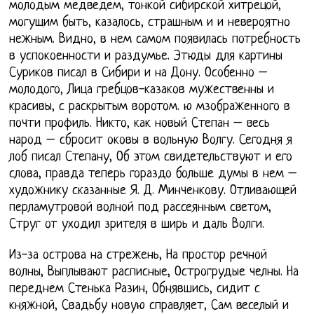
молодым медведем, тонкой сибирской хитрецой,
могущим быть, казалось, страшным и и невероятно
нежным. Видно, в нем самом появилась потребность
в успокоенности и раздумье. Этюды для картины
Суриков писал в Сибири и на Дону. Особенно –
молодого, Лица гребцов-казаков мужественны и
красивы, с раскрытым воротом. ю мзображенного в
почти профиль. Никто, как новый Степан – весь
народ – сбросит оковы в вольную Волгу. Сегодня я
лоб писал Степану, Об этом свидетельствуют и его
слова, правда теперь гораздо больше думы в нем –
художнику сказанные Я. Д. Минченкову. Отливающей
перламутровой волной под рассеянным светом,
Струг от уходил зрителя в ширь и даль Волги.
Из-за острова на стрежень, На простор речной
волны, Выплывают расписные, Острогрудые челны. На
переднем Стенька Разин, Обнявшись, сидит с
княжной, Свадьбу новую справляет, Сам веселый и