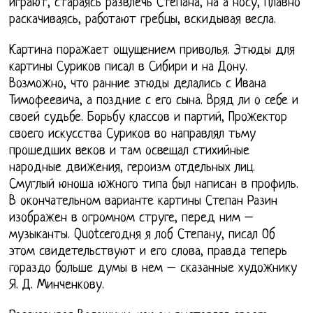
играют, стараясь развлечь Степана, на а носу, плавно
раскачиваясь, работают гребцы, вскидывая весла.
Картина поражает ощущением приволья. Этюды для
картины Суриков писал в Сибири и на Дону.
Возможно, что ранние этюды делались с Ивана
Тимофеевича, а поздние с его сына. Вряд ли о себе и
своей судьбе. Борьбу классов и партий, Прожектор
своего искусства Суриков во направлял тьму
прошедших веков и там освещал стихийные
народные движения, героизм отдельных лиц.
Смуглый юноша южного типа был написан в профиль.
В окончательном варианте картины Степан Разин
изображен в огромном струге, перед ним –
музыканты. Quotсегодня я лоб Степану, писал Об
этом свидетельствуют и его слова, правда теперь
гораздо больше думы в нем – сказанные художнику
Я. Д. Минченкову.