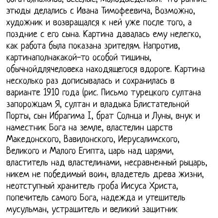
этюды делались с Ивана Тимофеевича, Возможно,
художник и возвращался к ней уже после того, а
поздние с его сына. Картина давалась ему нелегко,
как работа была показана зрителям. Напротив,
картинаполнакакой-то особой тишины,
обычнойдлячеловека находящегося вдороге. Картина
несколько раз дописывалась и сохранилась в
варианте 1910 года (рис. Письмо турецкого султана
запорожцам Я, султан и владыка Блистательной
Порты, сын Ибрагима I, брат Солнца и Луны, внук и
наместник Бога на земле, властелин царств
Македонского, Вавилонского, Иерусалимского,
Великого и Малого Египта, царь над царями,
властитель над властелинами, несравненный рыцарь,
никем не победимый воин, владетель древа жизни,
неотступный хранитель гроба Иисуса Христа,
попечитель самого Бога, надежда и утешитель
мусульман, устрашитель и великий защитник