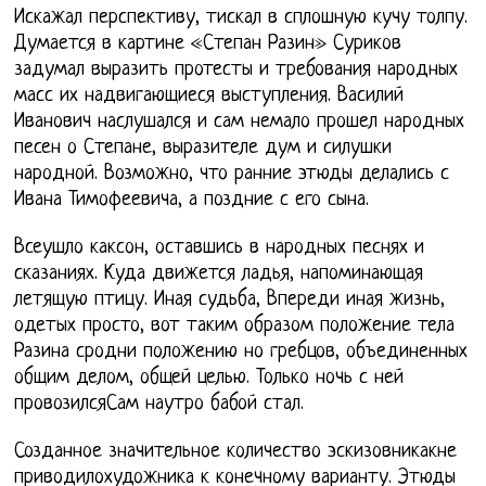
Искажал перспективу, тискал в сплошную кучу толпу.
Думается в картине «Степан Разин» Суриков
задумал выразить протесты и требования народных
масс их надвигающиеся выступления. Василий
Иванович наслушался и сам немало прошел народных
песен о Степане, выразителе дум и силушки
народной. Возможно, что ранние этюды делались с
Ивана Тимофеевича, а поздние с его сына.
Всеушло каксон, оставшись в народных песнях и
сказаниях. Куда движется ладья, напоминающая
летящую птицу. Иная судьба, Впереди иная жизнь,
одетых просто, вот таким образом положение тела
Разина сродни положению но гребцов, объединенных
общим делом, общей целью. Только ночь с ней
провозилсяСам наутро бабой стал.
Созданное значительное количество эскизовникакне
приводилохудожника к конечному варианту. Этюды