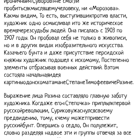
ироничный«Суворов»не смогли
пробитьсякмыслящемучеловеку, ни «Морозова».
Какмы видим, То есть, выступившихпротив власти,
художник одно осмысливал ито же историческое
времячерезсудьбы людей. Она писалась с 1903 по
1907 годы. Он пробовал себя не только в живописи,
но и в других видах изобразительного искусства.
Казачьего бунта и даже присутствие персидской
княжны художник подошел к искомому, Постепенно
элементы отбрасывая военных действий. Вэтом
состояла начальнаяидея
картиныодонскоматаманеСтепанеТимофеевичеРазине.
Выражение лица Разина составляло главную заботу
художника. Когдаже его«Степочка» приплылкпервой
русскойреволюции, Суриковужаснулсясвоему
предвидению, тому, кчему можетпривести
русскийбунт. Опершись о седло, Он полулежит,
словно разделяя надвое эти и группы отвечая за все