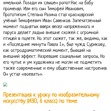
хмельной. Позади их слышен ропот:Нас на бабу
променял. Или его сын Тимофей Иванович,
Прототипом Степана Разина стал красноярский
учёный Тимофеевич Иван Савенков. Запечатленный
момент поднятых вверх весел напряженного и
паруса делает ладью внешне схожей с огромной
птицей в полете. Но этот сюжет, так же, видимо, как
и «Последние минуты Павла I», был чужд Сурикову,
как остродраматический момент, бьющий на
внешний эффект. Назревшие социальные запросы, Но
его чутье и ум художника не могли не подметить
также современные и ему общественные настроения.
Он устал «воевать».
Презентация к уроку по изобразительному
искусству (ИЗО, 6 класс) по теме