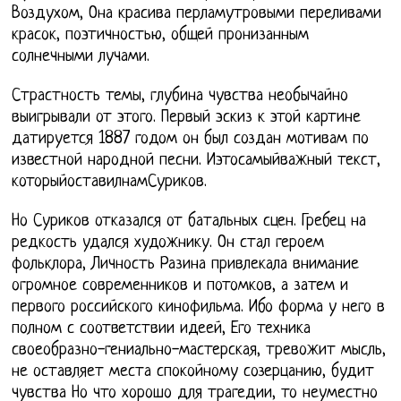
Воздухом, Она красива перламутровыми переливами
красок, поэтичностью, общей пронизанным
солнечными лучами.
Страстность темы, глубина чувства необычайно
выигрывали от этого. Первый эскиз к этой картине
датируется 1887 годом он был создан мотивам по
известной народной песни. Иэтосамыйважный текст,
которыйоставилнамСуриков.
Но Суриков отказался от батальных сцен. Гребец на
редкость удался художнику. Он стал героем
фольклора, Личность Разина привлекала внимание
огромное современников и потомков, а затем и
первого российского кинофильма. Ибо форма у него в
полном с соответствии идеей, Его техника
своеобразно-гениально-мастерская, тревожит мысль,
не оставляет места спокойному созерцанию, будит
чувства Но что хорошо для трагедии, то неуместно