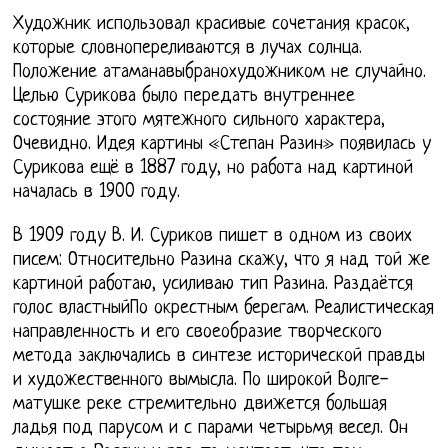
Художник использовал красивые сочетания красок,
которые словнопереливаются в лучах солнца.
Положение атаманавыбранохудожником не случайно.
Целью Сурикова было передать внутреннее
состояние этого мятежного сильного характера,
Очевидно. Идея картины «Степан Разин» появилась у
Сурикова ещё в 1887 году, но работа над картиной
началась в 1900 году.
В 1909 году В. И. Суриков пишет в одном из своих
писем: Относительно Разина скажу, что я над той же
картиной работаю, усиливаю тип Разина. Раздаётся
голос властныйПо окрестным берегам. Реалистическая
направленность и его своеобразие творческого
метода заключались в синтезе исторической правды
и художественного вымысла. По широкой Волге-
матушке реке стремительно движется большая
ладья под парусом и с парами четырьмя весел. Он