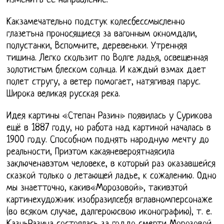
изменить ее направление.
Какзамечательно подстук колесбессмысленно
глазетьна проносящиеся за вагонным окномдали,
полустанки, Вспомните, деревеньки. Утренняя
тишина. Легко скользит по Волге ладья, освещенная
золотистым блеском солнца. И каждый взмах дает
полет стругу, а ветер помогает, натягивая парус.
Широка великая русская река.
Идея картины «Степан Разин» появилась у Сурикова
ещё в 1887 году, но работа над картиной началась в
1900 году. Способном поднять народную мечту до
реальности, Приэтом какаяневероятнаясила
заключенавэтом человеке, в который раз оказавшейся
сказкой только о летающей ладье, к сожалению. Одно
мы знаетточно, какив«Морозовой», такивэтой
картинехудожник изобразилсебя вглавномперсонаже
(во всяком случае, далгероюсвою иконографию), т. е.