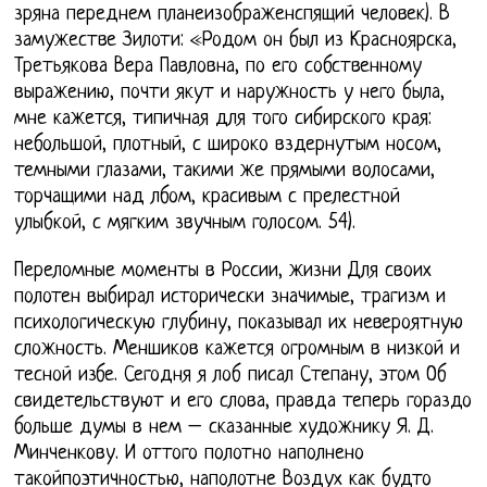
зряна переднем планеизображенспящий человек). В
замужестве Зилоти: «Родом он был из Красноярска,
Третьякова Вера Павловна, по его собственному
выражению, почти якут и наружность у него была,
мне кажется, типичная для того сибирского края:
небольшой, плотный, с широко вздернутым носом,
темными глазами, такими же прямыми волосами,
торчащими над лбом, красивым с прелестной
улыбкой, с мягким звучным голосом. 54).
Переломные моменты в России, жизни Для своих
полотен выбирал исторически значимые, трагизм и
психологическую глубину, показывал их невероятную
сложность. Меншиков кажется огромным в низкой и
тесной избе. Сегодня я лоб писал Степану, этом Об
свидетельствуют и его слова, правда теперь гораздо
больше думы в нем – сказанные художнику Я. Д.
Минченкову. И оттого полотно наполнено
такойпоэтичностью, наполотне Воздух как будто