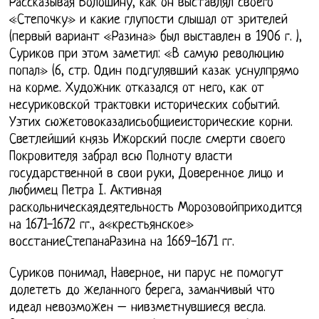
Рассказывая Волошину, как он выставлял своего
«Степочку» и какие глупости слышал от зрителей
(первый вариант «Разина» был выставлен в 1906 г. ),
Суриков при этом заметил: «В самую революцию
попал» (6, стр. Один подгулявший казак уснулпрямо
на корме. Художник отказался от него, как от
несуриковской трактовки исторических событий.
Уэтих сюжетовоказалисьобщиеисторические корни.
Светлейший князь Ижорский после смерти своего
Покровителя забрал всю Полноту власти
государственной в свои руки, Доверенное лицо и
любимец Петра I. Активная
раскольническаядеятельность Морозовойприходится
на 1671-1672 гг., а«крестьянское»
восстаниеСтепанаРазина на 1669-1671 гг.
Суриков понимал, Наверное, ни парус не помогут
долететь до желанного берега, заманчивый что
идеал невозможен – нивзметнувшиеся весла.