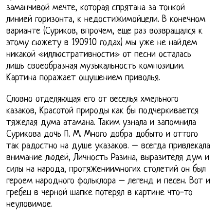
заманчивой мечте, которая спрятана за тонкой
линией горизонта, к недостижимойцели. В конечном
варианте (Суриков, впрочем, еще раз возвращался к
этому сюжету в 190910 годах) мы уже не найдем
никакой «иллюстративности» от песни осталась
лишь своеобразная музыкальность композиции.
Картина поражает ощущением приволья.
Словно отделяющая его от веселья хмельного
казаков, Красотой природы как бы подчеркивается
тяжелая дума атамана. Таким узнала и запомнила
Сурикова дочь П. М. Много добра добыто и оттого
так радостно на душе указаков. – всегда привлекала
внимание людей, Личность Разина, выразителя дум и
силы на народа, протяжениимногих столетий он был
героем народного фольклора – легенд и песен. Вот и
гребец в черной шапке потерял в картине что-то
неуловимое.