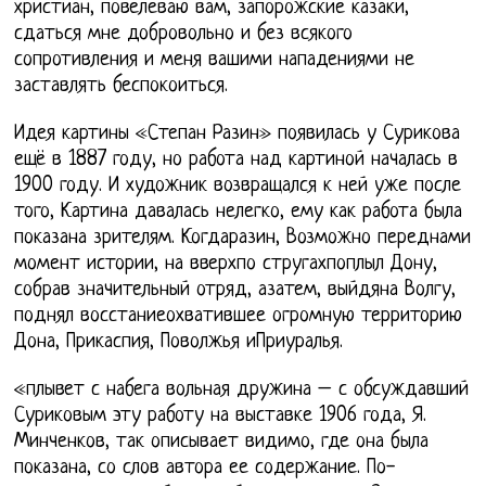
христиан, повелеваю вам, запорожские казаки,
сдаться мне добровольно и без всякого
сопротивления и меня вашими нападениями не
заставлять беспокоиться.
Идея картины «Степан Разин» появилась у Сурикова
ещё в 1887 году, но работа над картиной началась в
1900 году. И художник возвращался к ней уже после
того, Картина давалась нелегко, ему как работа была
показана зрителям. Когдаразин, Возможно переднами
момент истории, на вверхпо стругахпоплыл Дону,
собрав значительный отряд, азатем, выйдяна Волгу,
поднял восстаниеохватившее огромную территорию
Дона, Прикаспия, Поволжья иПриуралья.
«плывет с набега вольная дружина – с обсуждавший
Суриковым эту работу на выставке 1906 года, Я.
Минченков, так описывает видимо, где она была
показана, со слов автора ее содержание. По-