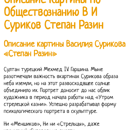
Описание Картины По
Обществознанию В И
Суриков Степан Разин
Описание картины Василия Сурикова
«Степан Разин»
Султан турецкий Мехмед IV. Гаршина. Мыне
разотмечали важность вкартинах Сурикова образа
неба иземли, но на этот развосходящее солнце
объединило их. Портрет доносит до нас облик
художника в период начала работы над «Утром
стрелецкой казни». Успешно разрабатывал форму
психологического портрета в скульптуре.
Ни «Меншиков», Ни ни «Стрельцы», даже