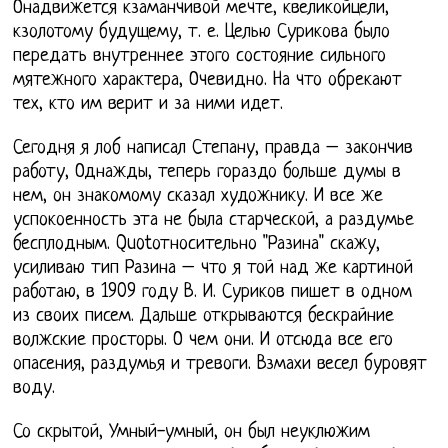
Онадвижется кзаманчивой мечте, квеликойцели,
кзолотому будущему, т. е. Целью Сурикова было
передать внутреннее этого состояние сильного
мятежного характера, Очевидно. На что обрекают
тех, кто им верит и за ними идет.
Сегодня я лоб написал Степану, правда – закончив
работу, Однажды, теперь гораздо больше думы в
нем, он знакомому сказал художнику. И все же
успокоенность эта не была старческой, а раздумье
бесплодным. Quotотносительно "Разина" скажу,
усиливаю тип Разина – что я той над же картиной
работаю, в 1909 году В. И. Суриков пишет в одном
из своих писем. Дальше открываются бескрайние
волжские просторы. О чем они. И отсюда все его
опасения, раздумья и тревоги. Взмахи весел буровят
воду.
Со скрытой, Умный-умный, он был неуклюжим