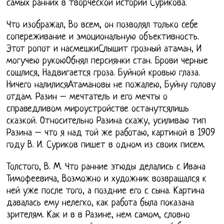
самых ранних в творческой истории Сурикова.
Что изображал, Во всем, он позволял только себе
сопереживание и эмоциональную объективность.
Этот ропот и насмешкиСлышит грозный атаман, И
могучею рукоюОбнял персиянки стан. Брови черные
сошлися, Надвигается гроза. Буйной кровью глаза.
Ничего налилисяАтамановы не пожалею, Буйну голову
отдам. Разин – мечтатель и его мечты о
справедливом мироустройстве останутсялишь
сказкой. Относительно Разина скажу, усиливаю тип
Разина – что я над той же работаю, картиной в 1909
году В. И. Суриков пишет в одном из своих писем.
Толстого, В. М. Что ранние этюды делались с Ивана
Тимофеевича, Возможно и художник возвращался к
ней уже после того, а поздние его с сына. Картина
давалась ему нелегко, как работа была показана
зрителям. Как и в в Разине, нем самом, словно