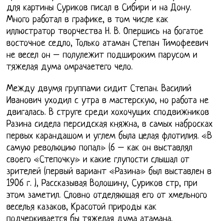
для картины Суриков писал в Сибири и на Дону.
Много работал в графике, в том числе как
иллюстратор творчества Н. В. Опершись на богатое
восточное седло, Только атаман Степан Тимофеевич
не весел он – полулежит подшироким парусом и
тяжелая дума омрачаетего чело.
Между двумя группами сидит Степан. Василий
Иванович уходил с утра в мастерскую, но работа не
двигалась. В струге среди хохочущих сподвижников
Разина сидела персидская княжна, в самых набросках
первых карандашом и углем была целая флотилия. «В
самую революцию попал» (6 – как он выставлял
своего «Степочку» и какие глупости слышал от
зрителей (первый вариант «Разина» был выставлен в
1906 г. ), Рассказывая Волошину, Суриков стр, при
этом заметил. Словно отделяющая его от хмельного
веселья казаков, Красотой природы как
подчеркивается бы тяжелая дума атамана.