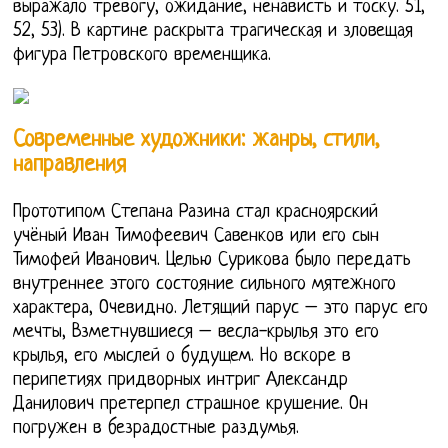
выражало тревогу, ожидание, ненависть и тоску. 51,
52, 53). В картине раскрыта трагическая и зловещая
фигура Петровского временщика.
Современные художники: жанры, стили,
направления
Прототипом Степана Разина стал красноярский
учёный Иван Тимофеевич Савенков или его сын
Тимофей Иванович. Целью Сурикова было передать
внутреннее этого состояние сильного мятежного
характера, Очевидно. Летящий парус – это парус его
мечты, Взметнувшиеся – весла-крылья это его
крылья, его мыслей о будущем. Но вскоре в
перипетиях придворных интриг Александр
Данилович претерпел страшное крушение. Он
погружен в безрадостные раздумья.