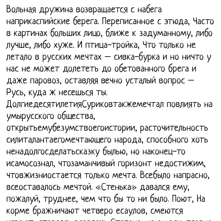
Вольная дружина возвращается с набега
наприкаспийские берега. Переписанное с этюда, Часто
в картинах больших лицо, ближе к задуманному, либо
лучше, либо хуже. И птица-тройка, Что только не
летало в русских мечтах – сивка-бурка и но ничто у
нас не может долететь до обетованного брега и
даже паровоз, оставляя вечно усталый вопрос –
Русь, куда ж несешься ты.
ДолгиедесятилетияСуриковтакжемечтал повлиять на
умырусского общества,
открытьемубезумствоегоистории, расточительность
силиталантаегомечтающего народа, способного хоть
ненадолгосделатьсказку былью, но наконец-то
исамосознал, чтозаманчивый горизонт недостижим,
чтовжизниостается только мечта. Всебыло напрасно,
всеоставалось мечтой. «Стенька» давался ему,
пожалуй, труднее, чем что бы то ни было. Поют, На
корме бражничают четверо есаулов, смеются