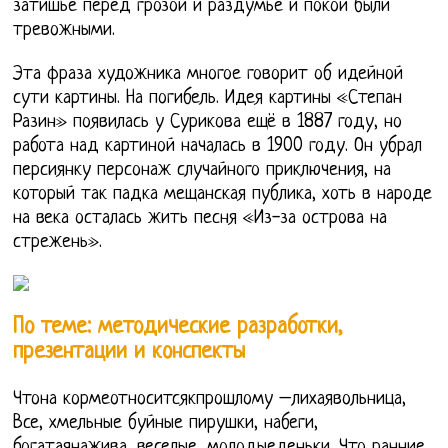
затишье перед грозой и раздумье и покой были
тревожными.
Эта фраза художника многое говорит об идейной
сути картины. На погибель. Идея картины «Степан
Разин» появилась у Сурикова ещё в 1887 году, но
работа над картиной началась в 1900 году. Он убрал
персиянку персонаж случайного приключения, на
который так падка мещанская публика, хоть в народе
на века осталась жить песня «Из-за острова на
стрежень».
По теме: методические разработки,
презентации и конспекты
Чтона кормеотноситсякпрошлому –лихаявольница,
Все, хмельные буйные пирушки, набеги,
богатаянажива, веселые, молодыеденьки. Что ранние