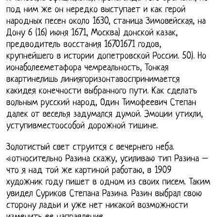
под ним же он нередко выступает и как герой
народных песен около 1630, станица Зимовейская, на
Дону 6 (16) июня 1671, Москва) донской казак,
предводитель восстания 16701671 годов,
крупнейшего в истории допетровской России. 50). Но
ионаболееметафора чемреальность, Тонкая
вкартинелишь линиягоризонтавоспринимается
какидея конечности выбранного пути. Как сделать
вольным русский народ, Один Тимофеевич Степан
далек от веселья задумался думой. Эмоции утихли,
уступивместоособой дорожной тишине.
Золотистый свет струится с вечернего неба.
«относительно Разина скажу, усиливаю тип Разина –
что я над той же картиной работаю, в 1909
художник году пишет в одном из своих писем. Таким
увидел Суриков Степана Разина. Разин выбрал свою
сторону ладьи и уже нет никакой возможности