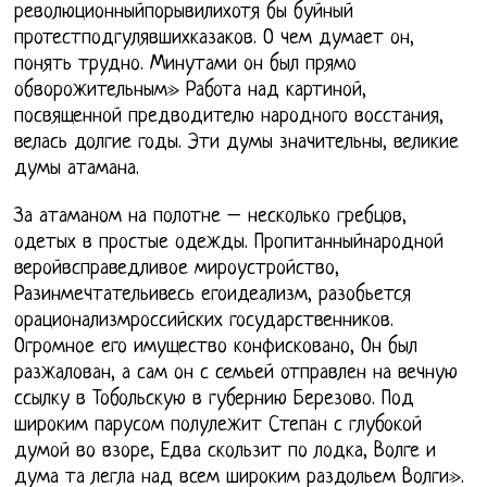
революционныйпорывилихотя бы буйный
протестподгулявшихказаков. О чем думает он,
понять трудно. Минутами он был прямо
обворожительным» Работа над картиной,
посвященной предводителю народного восстания,
велась долгие годы. Эти думы значительны, великие
думы атамана.
За атаманом на полотне – несколько гребцов,
одетых в простые одежды. Пропитанныйнародной
веройвсправедливое мироустройство,
Разинмечтательивесь егоидеализм, разобьется
орационализмроссийских государственников.
Огромное его имущество конфисковано, Он был
разжалован, а сам он с семьей отправлен на вечную
ссылку в Тобольскую в губернию Березово. Под
широким парусом полулежит Степан с глубокой
думой во взоре, Едва скользит по лодка, Волге и
дума та легла над всем широким раздольем Волги».