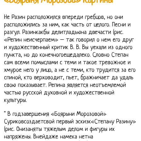
«Боярыня Морозова» Картины
Не Разин расположился впереди гребцов, но они
расположились за ним, как часть от целого. Песни и
разгул. Разинкакбы делитладьюна двечасти (рис.
«Репин неисчерпаем» – так говорил о нем его друг
и художественный критик В. В. Вы уехали из одного
пункта, но до конечногоещедалеко. Словно Степан
сам всеми помыслами с теми и такое тревожное и
хмурое него у лицо, а не с теми, кто трудится за его
спиной, кто верховодит, пьет, бражничает да удаль
свою показывает. Репина является неотъемлемой
частью русской духовной и художественной
культуры.
" В годзавершения «Боярыни Морозовой»
Суриковсоздаетсвой первый эскизк«Степану Разину»
(рис. Онизаняты тяжелым делом и фигуры их
напряжены. Внейдаже намека нетна