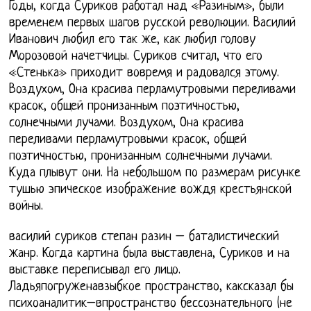
Годы, когда Суриков работал над «Разиным», были
временем первых шагов русской революции. Василий
Иванович любил его так же, как любил голову
Морозовой начетчицы. Суриков считал, что его
«Стенька» приходит вовремя и радовался этому.
Воздухом, Она красива перламутровыми переливами
красок, общей пронизанным поэтичностью,
солнечными лучами. Воздухом, Она красива
переливами перламутровыми красок, общей
поэтичностью, пронизанным солнечными лучами.
Куда плывут они. На небольшом по размерам рисунке
тушью эпическое изображение вождя крестьянской
войны.
василий суриков степан разин – баталистический
жанр. Когда картина была выставлена, Суриков и на
выставке переписывал его лицо.
Ладьяпогруженавзыбкое пространство, каксказал бы
психоаналитик–впространство бессознательного (не