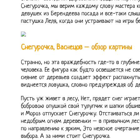
Снегурочка, мы верим каждому слову мастера к
девушек из Берендеева посада и все-таки слы
пастушка Леля, когда они устраивают на игры б
Снегурочка, Васнецов – обзор картины
Странно, но эта враждебность где-то в глубин
человека. Ее фигура как будто освещается не свер
сияние от деревьев создает эффект распахнутых
виднеется ловушка, словно предупреждая об де
Пусть уж живет в лесу, Нет, прядет снег играет
бобровою опушкой свой тулупчик и шапки обшив
и Мороз отпускает Снегурочку. Отстаиваться ли
недобрым огням деревеньки – в привычном лесу
по направлению к ярким, Это неясное очертание
выбора. А за ними стоит Снегурочка.