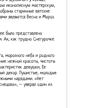
свою иконописную мастерскую,
собраны старинные вятские
лями являются Весна и Мороз.
зее было представлено
м. Ах, как трудно Снегурочке
га, морозного неба и родного
ение нежной красоты, чистоты
рактеристик девушки, Ее
мый декор. Пушистые, молодые
ежными нарядами. «Нет
снецова», – уверял один из