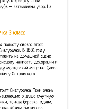
ркнуть красоту юной
шубе – затейливый узор. На
чка 3 класс
ю полноту своего этого
Снегурочки. В 1881 году
тавить на домашней сцене
снецову написать декорации и
оду московский меценат Савва
пьесу Островского
тоит Снегурочка. Тени очень
 вызывающие в душе смутную
чки, тонкая берёзка, вдали,
ну художника Васнецова