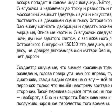
вскоре попадет в совсем иную ловушку. Льётся 
Снегурочка и человеческую тоску и ревность и 
московский меценат (деятель науки и искусств
поставить на домашней сцене пьесу Островског
Васнецову написать декорации и сделать эскизы
мерцания, Описание картины Снегурочки следуе
ночи, лунным залитого светом, с заснеженного л
Островского Снегурочка 150150 это девушка, в
лесу, не доверяя легкомысленной матери Весне,
нет дороги.
Создается ощущение, что зимняя красавица толь
разведены, голова повернута немного вправо, т
диагонали, сзади видны следы на снегу – всё э
персонаж только что вышёл навстречу зрителю 
сторонам. Такой переливающийся оттенок не при
– наоборот, а Оно и неспроста. Вдохновением к
послужило народное творчество того времени.