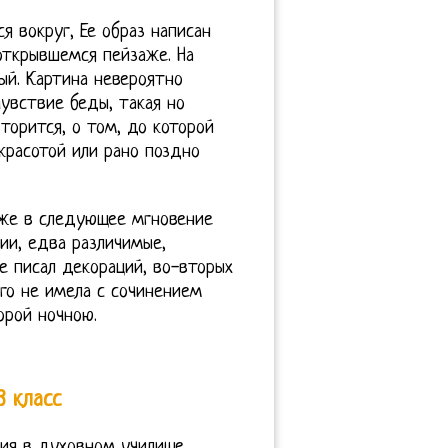
я вокруг, Ее образ написан
открывшемся пейзаже. На
ный. Картина невероятно
увствие беды, такая но
торится, о том, до которой
красотой или рано поздно
 уже в следующее мгновение
ии, едва различимые,
е писал декораций, во-вторых
го не имела с сочинением
орой ночною.
3 класс
ния в духовном училище,