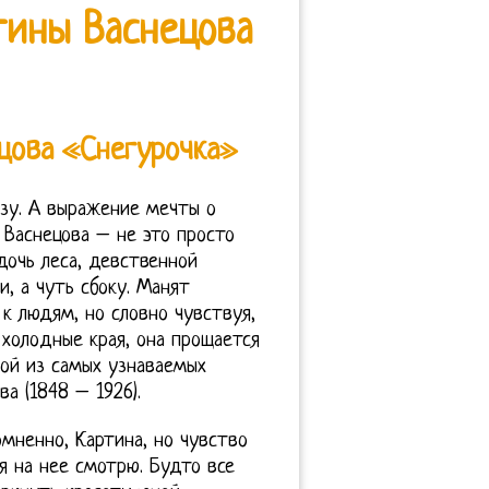
тины Васнецова
ецова «Снегурочка»
изу. А выражение мечты о
 Васнецова – не это просто
дочь леса, девственной
, а чуть сбоку. Манят
 к людям, но словно чувствуя,
 холодные края, она прощается
ной из самых узнаваемых
а (1848 – 1926).
омненно, Картина, но чувство
я на нее смотрю. Будто все