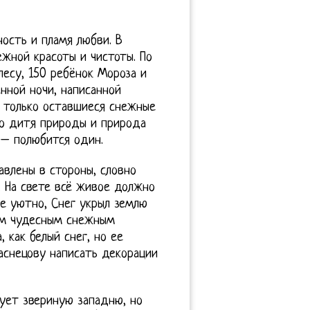
ность и пламя любви. В
ежной красоты и чистоты. По
есу, 150 ребёнок Мороза и
нной ночи, написанной
 только оставшиеся снежные
то дитя природы и природа
– полюбится один.
авлены в стороны, словно
. На свете всё живое должно
ле уютно, Снег укрыл землю
им чудесным снежным
 как белый снег, но ее
аснецову написать декорации
нует звериную западню, но