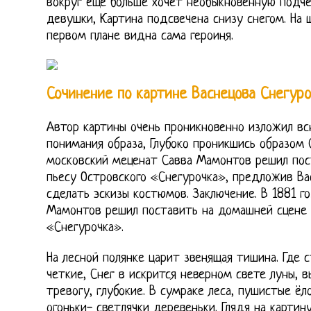
вокруг еще больше хочет необыкновенную подче
девушки, Картина подсвечена снизу снегом. На 
первом плане видна сама героиня.
Сочинение по картине Васнецова Снегуро
Автор картины очень проникновенно изложил вс
понимания образа, Глубоко проникшись образом 
московский меценат Савва Мамонтов решил пос
пьесу Островского «Снегурочка», предложив Ва
сделать эскизы костюмов. Заключение. В 1881 г
Мамонтов решил поставить на домашней сцене 
«Снегурочка».
На лесной полянке царит звенящая тишина. Где с
четкие, Снег в искрится неверном свете луны,
тревогу, глубокие. В сумраке леса, пушистые ёло
огоньки- светлячки деревеньки. Глядя на карти