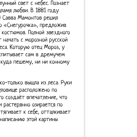
лунный свет с небес. Познает
пламя любви. В 1881 году
а) Савва Мамонтов решил
о «Снегурочка», предложив
 костюмов. Полной звездного
т начать с морозной русской
еса. Которую отец Мороз, у
оспитывает сам в дремучем
 куда пешему, ни ни конному
ко-только вышла из леса. Руки
уловище расположено по
то создаёт впечатление, что
и растерянно озирается по
тягивает к себе, отталкивает
 написанию этой картины