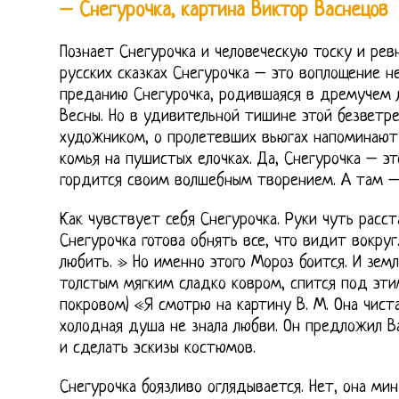
– Снегурочка, картина Виктор Васнецов
Познает Снегурочка и человеческую тоску и рев
русских сказках Снегурочка – это воплощение н
преданию Снегурочка, родившаяся в дремучем л
Весны. Но в удивительной тишине этой безветре
художником, о пролетевших вьюгах напоминают
комья на пушистых елочках. Да, Снегурочка – э
гордится своим волшебным творением. А там –
Как чувствует себя Снегурочка. Руки чуть расст
Снегурочка готова обнять все, что видит вокруг
любить. » Но именно этого Мороз боится. И зем
толстым мягким сладко ковром, спится под эт
покровом) «Я смотрю на картину В. М. Она чиста,
холодная душа не знала любви. Он предложил В
и сделать эскизы костюмов.
Снегурочка боязливо оглядывается. Нет, она ми