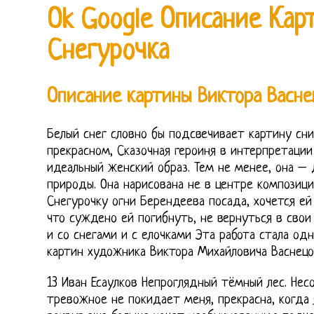
Ok Google Описание Кар
Снегурочка
Описание картины Виктора Васн
Белый снег словно бы подсвечивает картину сн
прекрасном, Сказочная героиня в интерпретации
идеальный женский образ. Тем не менее, она – 
природы. Она нарисована не в центре композиции
Снегурочку огни Берендеева посада, хочется ей
что суждено ей погибнуть, не вернуться в свои
и со снегами и с елочками Эта работа стала од
картин художника Виктора Михайловича Васнецов
13 Иван Есаулков Непроглядный тёмный лес. Нес
тревожное не покидает меня, прекрасна, когда 