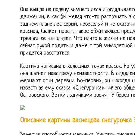
Она вышла на поляну зимнего леса и оглядываетс
движении, в как бы желая что-то распознать в 
заднем плане лес серый, невеселый и не сказоч
красива, Сюжет прост, такое обжигающее предч
тревога ее наполняет. Что ничто в жизни не пов
сейчас рукой подать и даже с той мимолетной 
придется расстаться.
Картина написана в холодных тонах красок. Но
она шагнет навстречу неизвестности. В отдален
мерцают огни деревни. Во-первых, он никогда н
известная ему сказка «Снегурочка» ничего обще
Островского. Ветки льдинками звенят У берёз п
Описание картины васнецова снегурочка 
Заметив способности мальчика, Учитель рисова