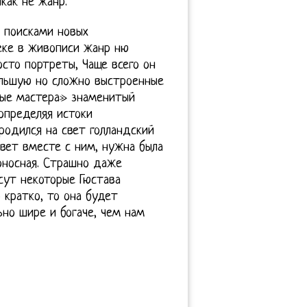
икак не жанр.
 поисками новых
еке в живописи жанр ню
осто портреты, Чаще всего он
ольшую но сложно выстроенные
рые мастера» знаменитый
определяя истоки
 родился на свет голландский
свет вместе с ним, нужна была
оносная. Страшно даже
сут некоторые Гюстава
о кратко, то она будет
ьно шире и богаче, чем нам