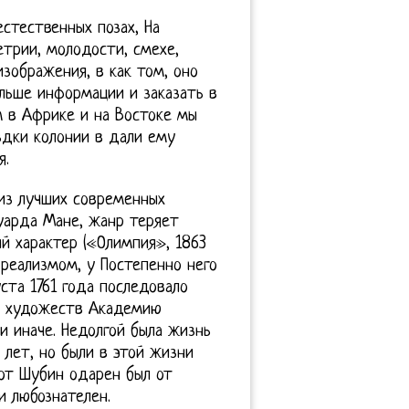
стественных позах, На
етрии, молодости, смехе,
изображения, в как том, оно
льше информации и заказать в
 в Африке и на Востоке мы
здки колонии в дали ему
я.
из лучших современных
дуарда Мане, жанр теряет
й характер («Олимпия», 1863
 реализмом, у Постепенно него
ста 1761 года последовало
в художеств Академию
и иначе. Недолгой была жизнь
 лет, но были в этой жизни
от Шубин одарен был от
и любознателен.