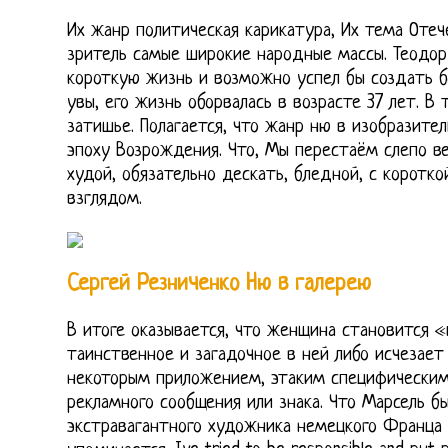
Их жанр политическая карикатура, Их тема Отече
зритель самые широкие народные массы. Теодо
короткую жизнь и возможно успел бы создать бо
увы, его жизнь оборвалась в возрасте 37 лет. В
затишье. Полагается, что жанр ню в изобразите
эпоху Возрождения. Что, Мы перестаём слепо в
худой, обязательно дескать, бледной, с коротк
взглядом.
Сергей Резниченко Ню в галерею
В итоге оказывается, что женщина становится «
таинственное и загадочное в ней либо исчезает 
некоторым приложением, этаким специфически
рекламного сообщения или знака. Что Марсель б
экстравагантного художника немецкого Франца