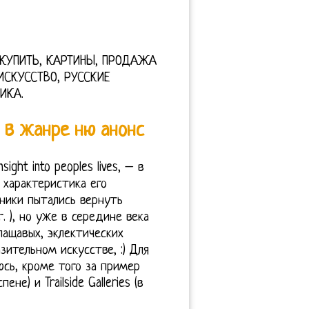
у КУПИТЬ, КАРТИНЫ, ПРОДАЖА
ИСКУССТВО, РУССКИЕ
ИКА.
в жанре ню анонс
sight into peoples lives, – в
 характеристика его
ники пытались вернуть
. ), но уже в середине века
лащавых, эклектических
ительном искусстве, :) Для
юсь, кроме того за пример
не) и Trailside Galleries (в