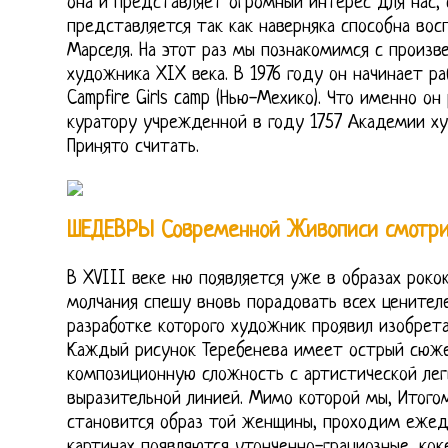
она и представляет огромный интерес для нас,
представляется так как наверняка способна вос
Марселя. На этот раз мы познакомимся с произ
художника XIX века. В 1976 году он начинает р
Campfire Girls camp (Нью-Мехико). Что именно о
куратору учрежденной в году 1757 Академии ху
Принято считать.
ШЕДЕВРЫ Современной Живописи смотр
В XVIII веке ню появляется уже в образах роко
молчания спешу вновь порадовать всех ценител
разработке которого художник проявил изобрет
Каждый рисунок Теребенева имеет острый сюж
композиционную сложность с артистической лег
выразительной линией. Мимо которой мы, Итого
становится образ той женщины, проходим ежед
картинах появляются утонченно-грациозные, кок