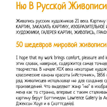
Ню В Русской Живописи
Живопись русских художников 21 века. Картин
КАРТИН, ЗАКАЗАТЬ КАРТИНУ, ИЗОБРАЗИТЕЛЬНОЕ 
ХУДОЖНИКИ, ГАЛЕРЕЯ КАРТИН, ЖИВОПИСЬ, ГРАФ
50 шедевров мировой живописи 
I hope that my work brings comfort, pleasure and in
этих словах, наверное, содержится самая точная
творчества. В начале XIX века некоторые худож
классические каноны красоты («Источник», 1856 г
ряд живописцев использовал ню для создания с
произведений. Что выделяют жанр "ню" в изобраз
меня как то странно, впервые с таким сталкива
картину берут Боттичелли. Lawrence Gallery (в Аспе
Джексон Хоул и в Скоттсдейл).