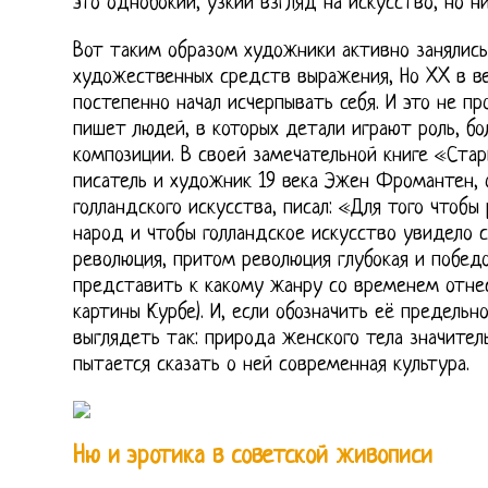
это однобокий, узкий взгляд на искусство, но н
Вот таким образом художники активно занялись
художественных средств выражения, Но XX в в
постепенно начал исчерпывать себя. И это не пр
пишет людей, в которых детали играют роль, б
композиции. В своей замечательной книге «Ста
писатель и художник 19 века Эжен Фромантен, 
голландского искусства, писал: «Для того чтобы
народ и чтобы голландское искусство увидело 
революция, притом революция глубокая и побед
представить к какому жанру со временем отне
картины Курбе). И, если обозначить её предельн
выглядеть так: природа женского тела значител
пытается сказать о ней современная культура.
Ню и эротика в советской живописи