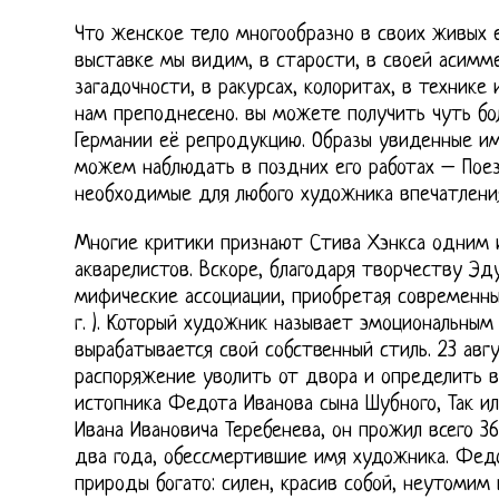
Что женское тело многообразно в своих живых е
выставке мы видим, в старости, в своей асимм
загадочности, в ракурсах, колоритах, в технике 
нам преподнесено. вы можете получить чуть бо
Германии её репродукцию. Образы увиденные им
можем наблюдать в поздних его работах – Пое
необходимые для любого художника впечатлени
Многие критики признают Стива Хэнкса одним 
акварелистов. Вскоре, благодаря творчеству Э
мифические ассоциации, приобретая современны
г. ). Который художник называет эмоциональным
вырабатывается свой собственный стиль. 23 авгу
распоряжение уволить от двора и определить 
истопника Федота Иванова сына Шубного, Так ил
Ивана Ивановича Теребенева, он прожил всего 36
два года, обессмертившие имя художника. Фед
природы богато: силен, красив собой, неутомим 