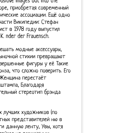
ositive images out into the
коре, приобретая современный
фические ассоциации. Ещё одно
части Википедии: Стефан
фист в 1978 году выпустил
. nder der Frauensch.
вешать модные аксессуары,
рыночной стихии превращают
вершенные фигуры у её Такие
онза, что сложно поверить. Его
 Женщина перестаёт
 штампа, Благодаря
тельный стереотип брэнда
х лучших художников (по
етных представителей ню в
ти данную ленту, Увы, хотя