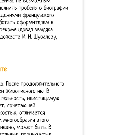
 сейчас не возможным,
полнить пробелы в биографии
ведениями французского
аботать оформителем в
н рекомендовал земляка
дожеств И. И. Шувалову,
ите
ко. После продолжительного
ей живописного ню. В
ательность, неистощимую
ет, сочетающей
костью, отличается
м многообразия этого
невно, может быть. В
етливые, проникнутые