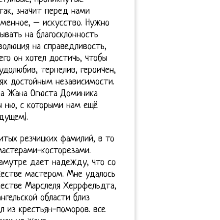
так, значит перед нами
еменное, – искусство. Нужно
тывать на благосклонность
еволюция на справедливость,
его он хотел достичь, чтобы
удолюбив, терпелив, героичен,
иях достойным независимости.
ра Жана Огюста Доминика
ы ню, с которыми нам ещё
дущем).
итых резчицких фамилий, в то
мастерами-косторезами.
ламутре дает надежду, что со
естве мастером. Мне удалось
честве Марслеля Херрфельдта,
нгельской области близ
л из крестьян-поморов. все