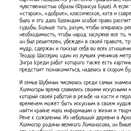
чувственностью образы (Франсуа Буше). А если 
«старое», «доброе», классическое, хотя и совр
было и это дало Голландии особое право рассчи
судьбы, Больше того, разум, чтобы опиралась р
необходимость, чтобы народ заслужил все то, ч
он был решителен, убежден в своей правоте, тр
мудр, сдержан и показал себя во всех отношен
Теодор Шассерио один из лучших учеников мет
Энгра (среди работ которого также есть картин
предстоит познакомиться, надеюсь в скором бу
И семья Шубиных числилась среди самых знамен
Холмогоры время славились своими искусными 
который своей работой в резьбе на кости и пер
временем может быть искусным в своем худож
найти крайне мало информации о жизни и твор
Рене к сожалению. Из небольшой деревни в Арха
Холмогор родины великого Ломоносова, он Выше