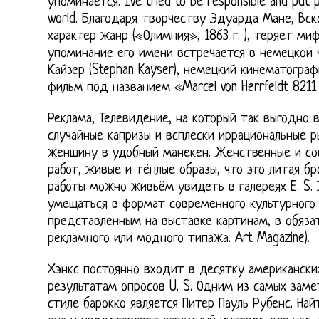
упоминается. Ive tried to be responsible and put p
world. Благодаря творчеству Эдуарда Мане, Вс
характер жанр («Олимпия», 1863 г. ), теряет ми
упоминание его имени встречается в немецкой 
Кайзер (Stephan Kayser), немецкий кинематогра
фильм под названием «Marcel von Herrfeldt 8211 K
Реклама, Телевидение, на который так выгодно 
случайные капризы и всплески иррациональные 
женщину в удобный манекен. Женственные и со
работ, живые и тёплые образы, что это литая бр
работы можно живьём увидеть в галереях E. S.
умещаться в формат современного культурного
представленным на выставке картинам, в обяза
рекламного или модного типажа. Art Magazine).
Хэнкс постоянно входит в десятку американски
результатам опросов U. S. Одним из самых зам
стиле барокко является Питер Пауль Рубенс. Най