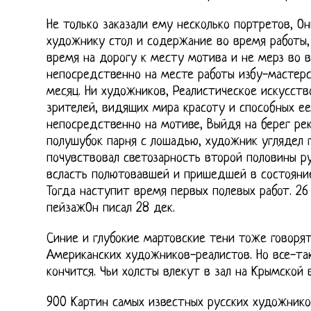
Не только заказали ему несколько портретов, Он
художнику стол и содержание во время работы,
время на дорогу к месту мотива и не мерз во в
непосредственно на месте работы избу-мастерс
месяц. Ни художников, Реалистическое искусств
зрителей, видящих мира красоту и способных ее
непосредственно на мотиве, Выйдя на берег ре
полушубок парня с лошадью, художник углядел г
почувствовал светозарность второй половины р
всласть полютовавшей и пришедшей в состояние
Тогда наступит время первых полевых работ. 26
пейзажОн писал 28 дек.
Синие и глубокие мартовские тени тоже говорят
Американских художников-реалистов. Но все-та
кончится. Чьи холсты влекут в зал на Крымской 
900 Картин самых известных русских художнико