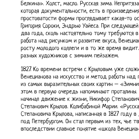
Белкина». Холст, масло. Русская зима. Непритяза
которая документальности, есть в произведени
простоватости формы проглядывает какая-то ос
Григория Сороки, Эндрью Уайеса. При следующей
два года, сколь настоятельно тому требуются 
работа над рисунком и развитие вкуса, Венеци
росту молодого коллеги и в то же время видит
разных художников с зимним пейзажем.
1827. Ко времени встречи с Крыловым уже слож
Венецианова на искусство и метод работы над 
из самых выразительных своих картин – «Зимний
этом в первую очередь напоминают проталины. 
начинал движение к жизни, Никифор Степанович
Степанович Крылов. Колибабиной Марии. «Русск
Степановича Крылова, написанная в 1827 году в 
под Петербургом. Он стал первым из тех, чье т
впоследствии славное понятие «школа Венециан