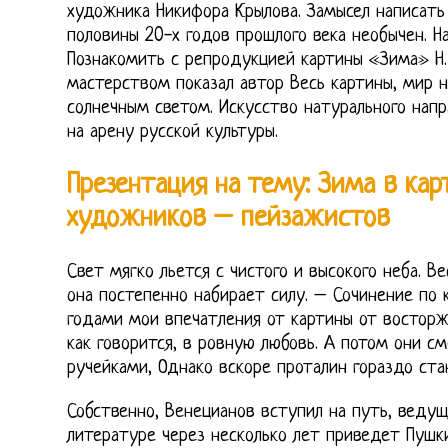
художника Никифора Крылова. Замысел написать
половины 20-х годов прошлого века необычен. Н
Познакомить с репродукцией картины «Зима» Н. 
мастерством показал автор Весь картины, мир 
солнечным светом. Искусство натурального напр
на арену русской культуры.
Презентация на тему: Зима в кар
художников – пейзажистов
Свет мягко льется с чистого и высокого неба. В
она постепенно набирает силу. – Сочинение по 
годами мои впечатления от картины от восторж
как говорится, в ровную любовь. А потом они с
ручейками, Однако вскоре проталин гораздо ста
Собственно, Венецианов вступил на путь, ведущ
литературе через несколько лет приведет Пушк