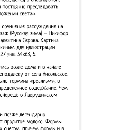
поселяется в специальной,
ы постоянно преследовать
ложении света».
ь сочинение рассуждение на
заж (Русская зима) – Никифор
алентина Серова. Картина
шкиным для иллюстрации
7 янв. 54х63, 5.
лись возле дома и в начале
еподалеку от села Никольское.
было термина «реализм», в
пределенное содержание. Чем
 очередь в Лаврушинском
и позже легендарно
ет пролитое молоко. Формы
х снегом, причем формы и в