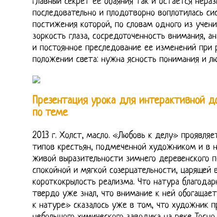
главный секрет ее обаяния так и остается нераз
последовательно и плодотворно воплотилась си
постижения которой, по словам одного из учен
зоркость глаза, сосредоточенность внимания, ан
и постоянное преследование ее изменений при 
положении света: нужна ясность понимания и лю
Презентация урока для интерактивной до
по теме
2013 г. Холст, масло. «Любовь к делу» проявляе
типов крестьян, подмеченной художником и в 
живой выразительности зимнего деревенского п
спокойной и мягкой созерцательности, царящей в
короткокрылость реализма. Что натура благодар
твердо уже знал, что внимание к ней обогащае
к натуре» сказалось уже в том, что художник 