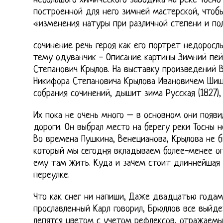
небольшого химического заводика на реке Тосно 
построенной для него зимней мастерской, чтоб
«изменения натуры при различной степени и по
сочинение речь героя как его портрет недоросл
тему одуванчик - Описание картины Зимний пей
Степанович Крылов. На выставку произведений В
Никифора Степановича Крылова Ивановичем Ши
собрания сочинений, дышит зима Русская (1827), 2
Их пока не очень много – в основном они появи
дороги. Он выбрал место на берегу реки Тосны н
Во времена Пушкина, Венецианова, Крылова не 
который мы сегодня вкладываем более-менее о
ему там жить. Куда и зачем стоит длиннейшая
переулке.
Что как снег ни напиши, Даже двадцатью годам
прославленный Карл говорил, Брюллов все выйд
лепятся цветом с учетом рефлексов, отражаемы