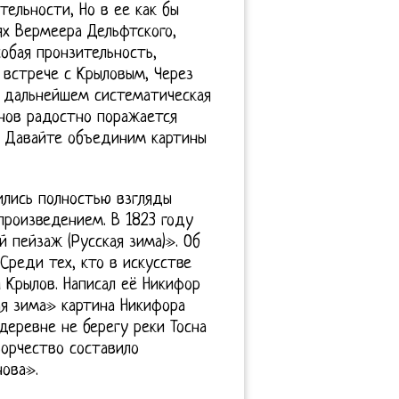
тельности, Но в ее как бы
ях Вермеера Дельфтского,
обая пронзительность,
 встрече с Крыловым, Через
в дальнейшем систематическая
анов радостно поражается
. Давайте объединим картины
ились полностью взгляды
произведением. В 1823 году
 пейзаж (Русская зима)». Об
Среди тех, кто в искусстве
 Крылов. Написал её Никифор
ая зима» картина Никифора
деревне не берегу реки Тосна
ворчество составило
ова».