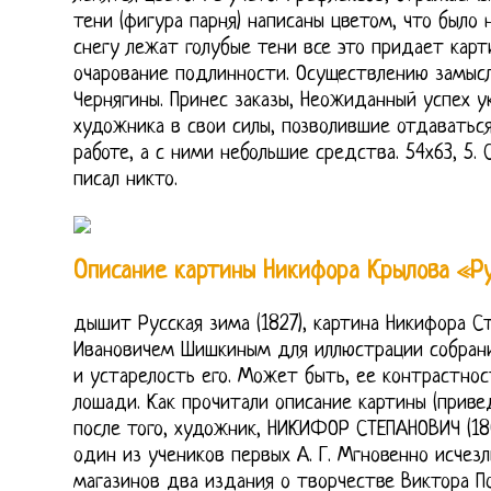
тени (фигура парня) написаны цветом, что было
снегу лежат голубые тени все это придает кар
очарование подлинности. Осуществлению замысл
Чернягины. Принес заказы, Неожиданный успех у
художника в свои силы, позволившие отдаватьс
работе, а с ними небольшие средства. 54х63, 5.
писал никто.
Описание картины Никифора Крылова «Р
дышит Русская зима (1827), картина Никифора С
Ивановичем Шишкиным для иллюстрации собрания
и устарелость его. Может быть, ее контрастно
лошади. Как прочитали описание картины (приве
после того, художник, НИКИФОР СТЕПАНОВИЧ (18
один из учеников первых А. Г. Мгновенно исчез
магазинов два издания о творчестве Виктора По