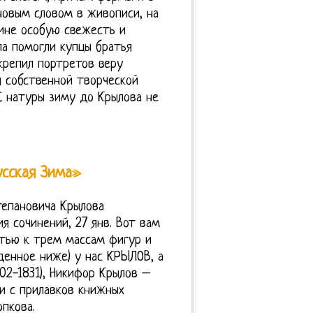
 новым словом в живописи, на
тине особую свежесть и
а помогли купцы братья
крепил портретов веру
я собственной творческой
 С натуры зиму до Крылова не
усская Зима»
тепановича Крылова
 сочинений, 27 янв. Вот вам
стью к трем массам фигур и
денное ниже) у нас КРЫЛОВ, а
02-1831), Никифор Крылов –
ли с прилавков книжных
пкова.