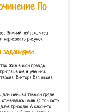
очинение По
ова Зимний пейзаж, чтец
и нарисовать рисунок.
и заданиями
ство жизненной правды,
приглашение в ученики.
терова, Виктора Васнецова,
в длиннейшей темной гряде
и отмечались наивная точность
едаче природы. А какой-то