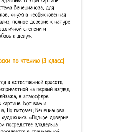
гаданным. В этой картине
стема Венецианова, для
иков, «нужна необыкновенная
ализ, полное доверие к натуре
различной степени и
бовь к делу».
ски по чтению (3 класс)
тся в естественной красоте,
неприметной на первый взгляд
ейзажа, в атмосфере
 картине. Вот вам и
на, Но питомец Венецианова
т художника. «Полное доверие
при посредстве владельца