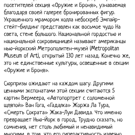
посетителей секция «Оружие и Броня», узнаваемая
благодаря своей галерее бронированных фигур.
Украшенного мрамором холла небоскреб Эмпайр-
стейт-билдинг представлен как восьмое чудо На
света, стене большого. Национальной гордостью и
национальной сокровищницей называют американцы
нью-йоркский Метрополитен-музей (Metropolitan
Museum of Art), открытый 130 лет назад. Конечно же,
это не единственные культуры, освещенные в секции
«Оружие и Броня».
Сюрпризы ожидают на каждом шагу. Другими
ценными экспонатами этой секции считаются 5
картин Вермеера, «Автопортрет с соломенной
шляпой» Ван Гога, «Гадалка» Жоржа Ла Тура,
«Смерть Сократа» Жака-Луи Давида. Что именно
превращает Нью-Йорк в город, Трудно сказать, но
сомнения, нет столь любимый и ненавидимый
многими, в том, что его гиперактивность извечно