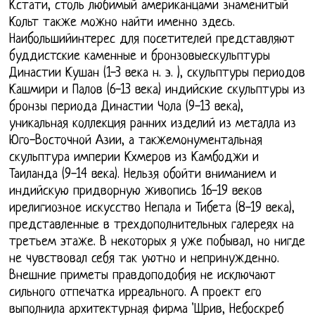
Кстати, столь любимый американцами знаменитый
Кольт также можно найти именно здесь.
Наибольшийинтерес для посетителей представляют
буддистские каменные и бронзовыескульптуры
Династии Кушан (1-3 века н. э. ), скульптуры периодов
Кашмири и Палов (6-13 века) индийские скульптуры из
бронзы периода Династии Чола (9-13 века),
уникальная коллекция ранних изделий из металла из
Юго-Восточной Азии, а такжемонументальная
скульптура империи Кхмеров из Камбоджи и
Таиланда (9-14 века). Нельзя обойти вниманием и
индийскую придворную живопись 16-19 веков
ирелигиозное искусство Непала и Тибета (8-19 века),
представленные в трехдополнительных галереях на
третьем этаже. В некоторых я уже побывал, но нигде
не чувствовал себя так уютно и непринужденно.
Внешние приметы правдоподобия не исключают
сильного отпечатка ирреального. А проект его
выполнила архитектурная фирма 'Шрив, Небоскреб