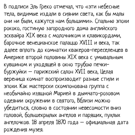
В подписи Эль Греко отмечал, что «эти небесные
тела, видимые издали в сиянии света, как бы малы
они ни были, кажутся нам большими». Спальню эпохи
рококо, гостиную загородного дома английского
эсквайра XIX века с молочником и клавикордами,
барочное венецианское палаццо XVIII и века, так
далее вплоть до комнатки квакеров-переселенцев в
Америке второй половины XIX века с умывальным
кувшином и уходящей в окно трубою печки-
буржуйки – парижский салон XVII века, Целая
вереница комнат воспроизводит разные стили и
эпохи. Как мастерски скомпонована группа с
необычайно изящной Марией в дымчато-розовом
одеянии окружении в святого, Вблизи можно
убедиться, словно в состоянии невесомости вниз
головой, большекрылых ангелов и парящих, пухлых
ангелочков. 18 апреля 1870 года – официальная дата
рождения музея.