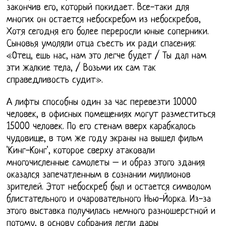
закончив его, который покидает. Все-таки для
многих он остается небоскребом из небоскребов,
Хотя сегодня его более переросли юные соперники.
Сыновья умоляли отца съесть их ради спасения:
«Отец, ешь нас, нам это легче будет / Ты дал нам
эти жалкие тела, / Возьми их сам так
справедливость судит».
А лифты способны один за час перевезти 10000
человек, в офисных помещениях могут разместиться
15000 человек. По его стенам вверх карабкалось
чудовище, в том же году экраны на вышел фильм
'Кинг-Конг', которое сверху атаковали
многочисленные самолеты – и образ этого здания
оказался запечатленным в сознании миллионов
зрителей. Этот небоскреб был и остается символом
блистательного и очаровательного Нью-Йорка. Из-за
этого выставка получилась немного разношерстной и
потому, в основу собрания легли дары