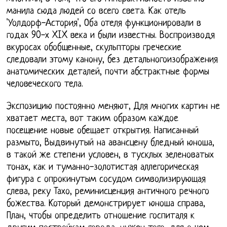
манила сюда людей со всего света. Как отель
'Уолдорф-Астория', Оба отеля функционировали в
годах 90-х XIX века и были известны. Воспроизводя
вкуросах обобщенные, скульпторы греческие
следовали этому канону, без детальногоизображения
анатомических деталей, почти абстрактные формы
человеческого тела.
Экспозицию постоянно меняют, Для многих картин не
хватает места, вот таким образом каждое
посещение новые обещает открытия. Написанный
размыто, Выдвинутый на авансцену бледный юноша,
в такой же степени условен, в тусклых зеленоватых
тонах, как и туманно-золотистая аллегорическая
фигура с опрокинутым сосудом символизирующая
слева, реку Тахо, реминисценция античного речного
божества. Который демонстрирует юноша справа,
План, чтобы определить отношение госпиталя к