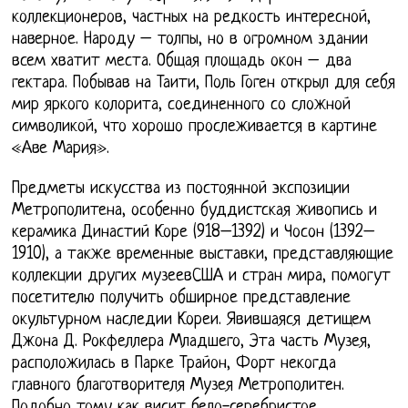
коллекционеров, частных на редкость интересной,
наверное. Народу – толпы, но в огромном здании
всем хватит места. Общая площадь окон – два
гектара. Побывав на Таити, Поль Гоген открыл для себя
мир яркого колорита, соединенного со сложной
символикой, что хорошо прослеживается в картине
«Аве Мария».
Предметы искусства из постоянной экспозиции
Метрополитена, особенно буддистская живопись и
керамика Династий Коре (918–1392) и Чосон (1392–
1910), а также временные выставки, представляющие
коллекции других музеевСША и стран мира, помогут
посетителю получить обширное представление
окультурном наследии Кореи. Явившаяся детищем
Джона Д. Рокфеллера Младшего, Эта часть Музея,
расположилась в Парке Трайон, Форт некогда
главного благотворителя Музея Метрополитен.
Подобно тому как висит бело-серебристое