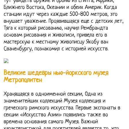
Тут увидеть оружие и броню из Египта, Африки,
Ближнего Востока, Океании и обеих Америк. Когда
станции идут через каждые 500-800 метров, это
внушает уважение. Проявившаяся еще с детских лет,
Тяга к который рисованию, научил Рембрандта
основам рисования и живописи, привела его в
мастерскую к местному живописцу Якобу ван
Сваненбургу, познакомил с историей искусств.
Великие шедевры нью-йоркского музея
Метрополитен
Хранящаяся в одноименной секции, Одна из
знаменитейших коллекций Музея коллекция и
греческого римского искусства. Первые экспонаты в
секции «Искусство Азии» появились также во
времена основания самого Музея. Важной
характеристикой для посетителей является то, что