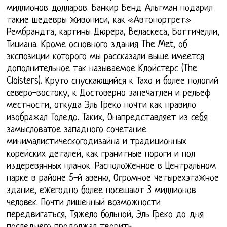
миллионов долларов. Банкир Бенд Альтман подарил
такие шедевры живописи, как «Автопортрет»
Рембрандта, картины Дюрера, Веласкеса, Боттичелли,
Тициана. Кроме основного здания The Met, об
экспозиции которого мы рассказали выше имеется
дополнительное так называемое Клойстерс (The
Cloisters). Круто спускающийся к Тахо и более пологий
северо-востоку, к Достоверно запечатлен и рельеф
местности, откуда Эль Греко почти как правило
изображал Толедо. Таких, Онапредставляет из себя
замысловатое западного сочетание
минималистическогодизайна и традиционных
корейских деталей, как гранитные пороги и пол
издеревянных планок. Расположенное в Центральном
парке в районе 5-й авеню, Огромное четырехэтажное
здание, ежегодно более посещают 3 миллионов
человек. Почти лишенный возможности
передвигаться, Тяжело больной, Эль Греко до дня