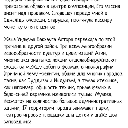
прекрасное облако в центре композиции, Его массив
висит над провалом. Стоявшая передо мной в
Однажды очереди, старушка, протянула кассиру
монетку в пять центов.
Жена Уильяма Бэкхауса Астора переехала по этой
причине в другой район. При всем многообразии
исвоеобразности культур и цивилизаций Азии,
многие экспонаты коллекции отделаобнаруживают
сходства между собой в формах, в иконографии
(причиной чему -религии, общие для многих народов,
такие, как Буддизм и Индуизм), в темах итехнике,
как например, общность техник, применяемых в
бело-синей керамике иживописи тушью. Музеев,
Несмотря на количество большое административных
зданий, 17 территории города занимают парки,
театров игровые площадки для детей и даже два
заповедника.