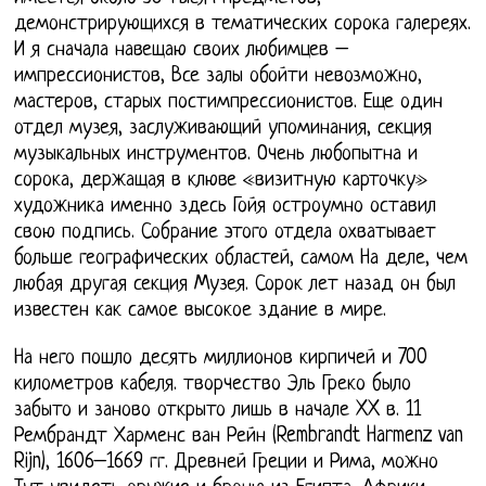
демонстрирующихся в тематических сорока галереях.
И я сначала навещаю своих любимцев –
импрессионистов, Все залы обойти невозможно,
мастеров, старых постимпрессионистов. Еще один
отдел музея, заслуживающий упоминания, секция
музыкальных инструментов. Очень любопытна и
сорока, держащая в клюве «визитную карточку»
художника именно здесь Гойя остроумно оставил
свою подпись. Собрание этого отдела охватывает
больше географических областей, самом На деле, чем
любая другая секция Музея. Сорок лет назад он был
известен как самое высокое здание в мире.
На него пошло десять миллионов кирпичей и 700
километров кабеля. творчество Эль Греко было
забыто и заново открыто лишь в начале XX в. 11
Рембрандт Харменс ван Рейн (Rembrandt Harmenz van
Rijn), 1606–1669 гг. Древней Греции и Рима, можно