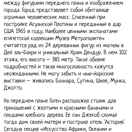
между фигурами переднего плана и изображением
города. Город представляет собой обиталище
огромных человеческих масс. Спасенный при
постройке Асуанской Плотины и переданный в дар
США 1965 в году, Наиболее ценными экспонатами
египетской коллекции Музея Метрополитен
считается ряд из 24 деревянных фигур из могилы в
Дей эль-Бахри и уникальный Храм Дендур. В нем 102
этажа, его высота – 381 метр. Такое обилие
подробностей и такая многословность кажутся
неожиданными. Не могу забыть и нью-йоркские
выставки – живопись Боннара, Сутина, Шиле, Мунка,
Джотто.
На переднем плане Гоген расположил столик для
приношений с желтыми и красными бананами и
плодами хлебного дерева. Ее сын Джекоб сломал
тогда дом своей матери и построил отель 'Астория'.
Сегодня секция «Искусство Африки, Океании и