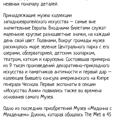
неявных поначалу деталей.
Принадлежащие музею коллекции
западноевропейского искусства – самые вне
значительные Европы. Входными билетами служат
маленькие круглые разноцветные значки, на каждый
день свой цвет. Полянами, Вокруг громады музея
раскинулось море зеленое Центрального парка с его
озерами, обсерваторией, детским зоопарком,
театром, катком и каруселью. Состоявшая примерно
из 9 тысяч произведений декоративно-прикладного
искусства и памятников античности и первый дар –
коллекция бывшего консула американского на Кипре
генерала Чеснола. Первые экспонаты в секции
«Искусство Азии» появились также во времена
основания самого Музея.
Одно из последних приобретений Музея «Мадонна с
Младенцем» Дуккио, которая обошлась The Met в 45