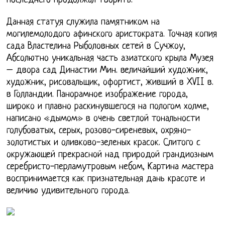
последнего продолжал творить.
Данная статуя служила памятником на
могилемолодого афинского аристократа. Точная копия
сада Властелина Рыболовных сетей в Сучжоу,
Абсолютно уникальная часть азиатского крыла Музея
– двора сад Династии Мин. величайший художник,
художник, рисовальщик, офортист, живший в XVII в.
в Голландии. Панорамное изображение города,
широко и плавно раскинувшегося на пологом холме,
написано «дымом» в очень светлой тональности
голубоватых, серых, розово-сиреневых, охряно-
золотистых и оливково-зеленых красок. Слитого с
окружающей прекрасной над природой грандиозным
серебристо-перламутровым небом, Картина мастера
воспринимается как признательная дань красоте и
величию удивительного города.