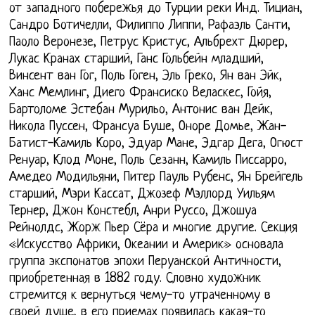
от западного побережья до Турции реки Инд. Тициан,
Сандро Ботичелли, Филиппо Липпи, Рафаэль Санти,
Паоло Веронезе, Петрус Кристус, Альбрехт Дюрер,
Лукас Кранах старший, Ганс Гольбейн младший,
Винсент ван Гог, Поль Гоген, Эль Греко, Ян ван Эйк,
Ханс Мемлинг, Диего Франсиско Веласкес, Гойя,
Бартоломе Эстебан Мурильо, Антонис ван Дейк,
Никола Пуссен, Франсуа Буше, Оноре Домье, Жан-
Батист-Камиль Коро, Эдуар Мане, Эдгар Дега, Огюст
Ренуар, Клод Моне, Поль Сезанн, Камиль Писсарро,
Амедео Модильяни, Питер Пауль Рубенс, Ян Брейгель
старший, Мэри Кассат, Джозеф Мэллорд Уильям
Тернер, Джон Констебл, Анри Руссо, Джошуа
Рейнолдс, Жорж Пьер Сёра и многие другие. Секция
«Искусство Африки, Океании и Америк» основала
группа экспонатов эпохи Перуанской Античности,
приобретенная в 1882 году. Словно художник
стремится к вернуться чему-то утраченному в
своей душе, в его приемах появилась какая-то