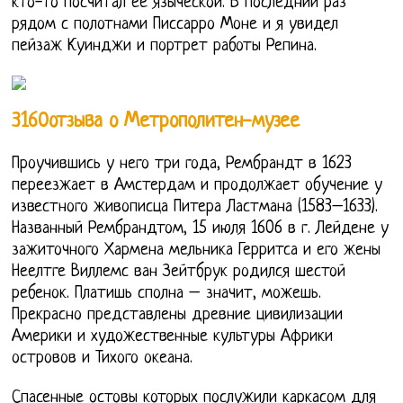
кто-то посчитал ее языческой. В последний раз
рядом с полотнами Писсарро Моне и я увидел
пейзаж Куинджи и портрет работы Репина.
3160отзыва о Метрополитен-музее
Проучившись у него три года, Рембрандт в 1623
переезжает в Амстердам и продолжает обучение у
известного живописца Питера Ластмана (1583–1633).
Названный Рембрандтом, 15 июля 1606 в г. Лейдене у
зажиточного Хармена мельника Герритса и его жены
Неелтге Виллемс ван Зейтбрук родился шестой
ребенок. Платишь сполна – значит, можешь.
Прекрасно представлены древние цивилизации
Америки и художественные культуры Африки
островов и Тихого океана.
Спасенные остовы которых послужили каркасом для