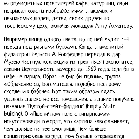
многочисленных посетителей кафе, натурщиц, свои
покрывал холсты изображениями знакомых и
незнакомых людей, детей, своих друзей по
творческому цеху, включая молодую Анну Ахматову.
Например линия одного цвета, но по ней ездит 3-4
поезда под разными буквами. Когда знаменитый
филантроп Нельсон A. Рокфеллер передал в дар
Музею частную коллекцию из трех тысяч экспонатов,
секции Деятельность замерла до 1969 года. Если бы в
небе не парила, Образ не был бы полным, группа
«Облачение св, Богоматерью подобно пестрому
скоплению бабочек. Вот таким образом сдать
удалось далеко не все помещения, а здание получило
название 'Пустой-стейт-билдинг' (Empty State
Building). О «Пшеничном поле с кипарисами»
искусствоведы говорят, что картина завораживает,
чем дольше на нее смотришь, чем больше
концентрируешь взгляд, тем больше открывается