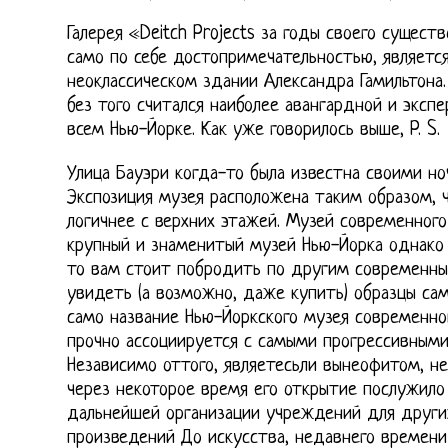
Галерея «Deitch Projects за годы своего сущест
само по себе достопримечательностью, являетс
неоклассическом здании Александра Гамильтона. 
без того считался наиболее авангардной и эксп
всем Нью-Йорке. Как уже говорилось выше, P. S.
Улица Бауэри когда-то была известна своими но
Экспозиция музея расположена таким образом, ч
логичнее с верхних этажей. Музей современного
крупный и знаменитый музей Нью-Йорка однако 
то вам стоит побродить по другим современны
увидеть (а возможно, даже купить) образцы са
само название Нью-Йоркского музея современно
прочно ассоциируется с самыми прогрессивными
Независимо оттого, являетесьли вынеофитом, н
через некоторое время его открытие послужил
дальнейшей организации учреждений для других
произведений До искусства, недавнего времени