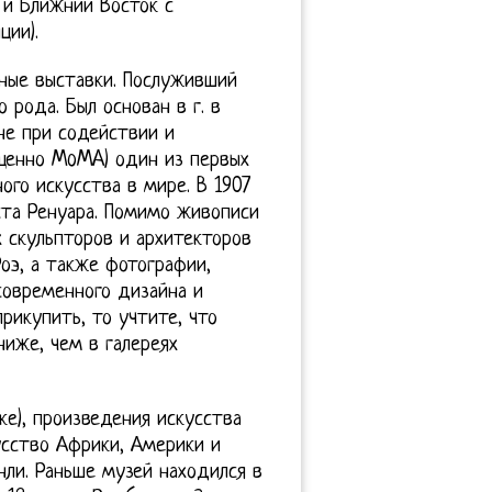
 и Ближний Восток с
ции).
ные выставки. Послуживший
 рода. Был основан в г. в
не при содействии и
ащенно MoMA) один из первых
го искусства в мире. В 1907
ста Ренуара. Помимо живописи
 скульпторов и архитекторов
оэ, а также фотографии,
современного дизайна и
рикупить, то учтите, что
ниже, чем в галереях
ке), произведения искусства
усство Африки, Америки и
нли. Раньше музей находился в