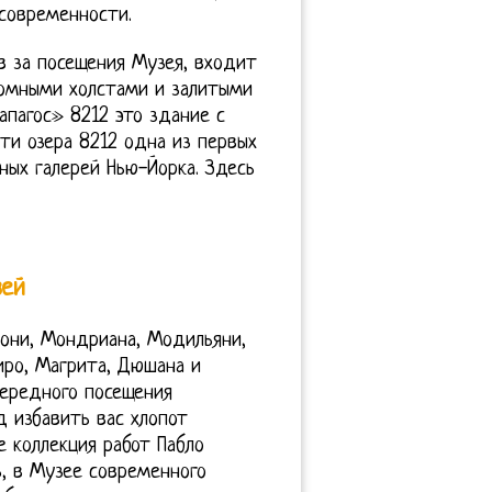
 современности.
ов за посещения Музея, входит
ромными холстами и залитыми
апагос» 8212 это здание с
ти озера 8212 одна из первых
ых галерей Нью-Йорка. Здесь
зей
чони, Мондриана, Модильяни,
иро, Магрита, Дюшана и
чередного посещения
 избавить вас хлопот
 коллекция работ Пабло
ь, в Музее современного