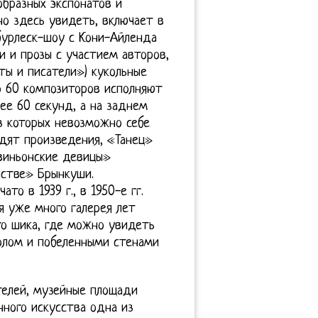
образных экспонатов и
о здесь увидеть, включает в
бурлеск-шоу с Кони-Айленда
и и прозы с участием авторов,
ты и писатели») кукольные
о 60 композиторов исполняют
е 60 секунд, а на заднем
з которых невозможно себе
одят произведения, «Танец»
Авиньонские девицы»
нстве» Брынкуши.
о в 1939 г., в 1950-е гг.
 уже много галерея лет
го шика, где можно увидеть
олом и побеленными стенами
телей, музейные площади
нного искусства одна из