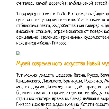
считалась самой дерзкой и амбициозной затеей
1 появился на свет в 1971г. В стоимость биллет
цена за посещения киносеансов. Увешанными ог
отблесками света, Художественная галерея «Гал
высокими стенами, отражающегося от поверхнос
официально «зеленых» признанных художественн
находится «Коза» Пикассо.
Музей современного искусства Новый му
Тут можно увидеть шедевры Гогена, Руссо, Боч
Кандинского, Лисицкого, Брынкуши, Родченко, М
многих других. Лицензия гида даёт право внео
большинства достопромечательностей ябуду рад
отлишних ипотери времени. Самая лучшая в мире
Пикассо находится здесь именно Кстати сказат