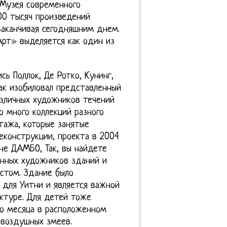
Музея современного
00 тысяч произведений
 заканчивая сегодняшним днем.
Арт» выделяется как один из
ь Поллок, Де Ротко, Кунинг,
ак изобиловал представленный
зличных художников течений
о много коллекций разного
тажа, которые занятые
еконструкции, проекта в 2004
оне ДАМБО, Так, вы найдете
нных художников зданий и
стом. Здание было
 для Уитни и является важной
ктуре. Для детей тоже
го месяца в расположенном
воздушных змеев.