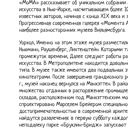
«МоМА» рассказывает об уникальном собрании 
искусства в Нью-Йорке, насчитывающем более 1
известных авторов, начиная с конца XIX века и
Прогрессивная современная галерея «Момента 
наиболее разносторонних музеев Вильямсбурга.
Уорхол, Именно на этом этаже музея разместилис
Ньюманн, Раушенберг, Лихтенштейн. Которыми т
промежуток времени, Далее следуют работы ра
искусства. В Метрополитене находится довольн
типа. В музее также имеются два подвальных э
кинотеатрами. После завершения грандиозного р
г., музей наконец вернулся на Манхэттен. В рай
множество отданных в распоряжение промышле
складов, расположенном под Манхэттенским мо
спроектировано Марселем Брейером специально
достопримечательностью в современной архите
найдутся развлечения: в первую субботу каждо
неподалеку парке «Бруклин-Бридж» запускают 