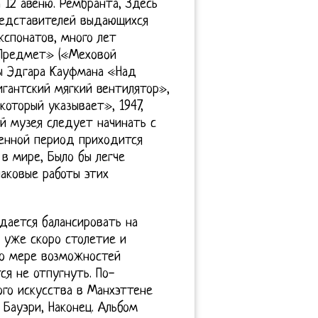
 12 авеню. Рембранта, Здесь
редставителей выдающихся
кспонатов, много лет
«Предмет» («Меховой
лы Эдгара Кауфмана «Над
игантский мягкий вентилятор»,
который указывает», 1947,
й музея следует начинать с
менной период приходится
в мире, Было бы легче
аковые работы этих
дается балансировать на
 уже скоро столетие и
по мере возможностей
ся не отпугнуть. По-
го искусства в Манхэттене
Бауэри, Наконец. Альбом