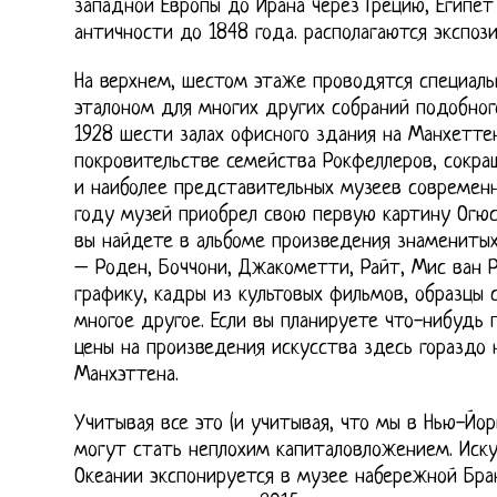
западной Европы до Ирана через Грецию, Египет
античности до 1848 года. располагаются экспози
На верхнем, шестом этаже проводятся специаль
эталоном для многих других собраний подобного
1928 шести залах офисного здания на Манхетте
покровительстве семейства Рокфеллеров, сокр
и наиболее представительных музеев современно
году музей приобрел свою первую картину Огю
вы найдете в альбоме произведения знаменитых
– Роден, Боччони, Джакометти, Райт, Мис ван Р
графику, кадры из культовых фильмов, образцы 
многое другое. Если вы планируете что-нибудь п
цены на произведения искусства здесь гораздо 
Манхэттена.
Учитывая все это (и учитывая, что мы в Нью-Йор
могут стать неплохим капиталовложением. Иск
Океании экспонируется в музее набережной Бра