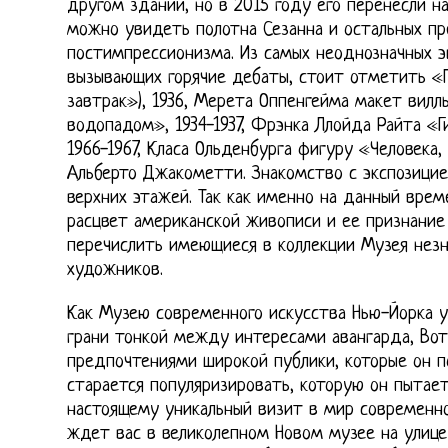
другом здании, но в 2015 году его перенесли на
можно увидеть полотна Сезанна и остальных п
постимпрессионизма. Из самых неоднозначных э
вызывающих горячие дебаты, стоит отметить 
завтрак»), 1936, Мерета Оппенгейма макет вил
водопадом», 1934-1937, Фрэнка Ллойда Райта «Г
1966-1967, Класа Ольденбурга фигуру «Человека, 
Альберто Джакометти. Знакомство с экспозицие
верхних этажей. Так как именно на данный вре
расцвет американской живописи и ее признание 
перечислить имеющиеся в коллекции Музея незн
художников.
Как Музею современного искусства Нью-Йорка у
грани тонкой между интересами авангарда, Вот
предпочтениями широкой публики, которые он 
старается популяризировать, которую он пытает
настоящему уникальный визит в мир современно
ждет вас в великолепном Новом музее на улице 