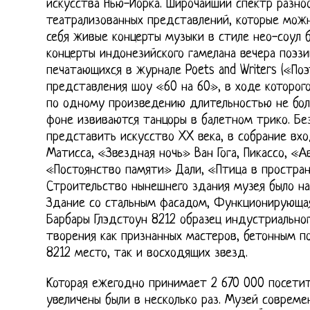
искусства Нью-Йорка. Широчайший спектр разно
театрализованных представлений, которые можн
себя живые концерты музыки в стиле нео-соул 
концерты индонезийского гамелана вечера поэзи
печатающихся в журнале Poets and Writers («Поэ
представления шоу «60 на 60», в ходе которог
по одному произведению длительностью не боле
фоне извиваются танцоры в балетном трико. Бе
представить искусство XX века, в собрание вх
Матисса, «Звездная ночь» Ван Гога, Пикассо, «
«Постоянство памяти» Дали, «Птица в простра
Строительство нынешнего здания музея было начат
Здание со стальным фасадом, Функционирующая
Барбары Глэдстоун 8212 образец индустриально
творения как признанных мастеров, бетонным п
8212 место, так и восходящих звезд.
Которая ежегодно принимает 2 670 000 посети
увеличены были в несколько раз. Музей совреме