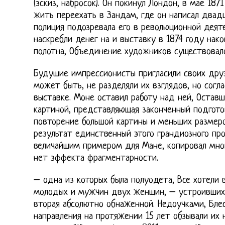
(эскиз, набросок). Он покинул Лондон, в мае 187
жить переехать в Зандам, где он написал двадц
полиция подозревала его в революционной деяте
наскребли денег на и выставку в 1874 году нак
полотна, Объединение художников существовало
Будущие импрессионисты пригласили своих друз
может быть, не разделяли их взглядов, но согл
выставке. Моне оставил работу над ней, Остав
картиной, представляющая законченный подгот
повторение большой картины и меньших размеро
результат единственный этого грандиозного про
величайшим примером для Мане, копировал мног
нет эффекта фрагментарности.
– одна из которых была полуодета, Все хотели
молодых и мужчин двух женщин, – устроивших п
вторая абсолютно обнаженной. Недоучками, Бле
направления на протяжении 15 лет обзывали их 