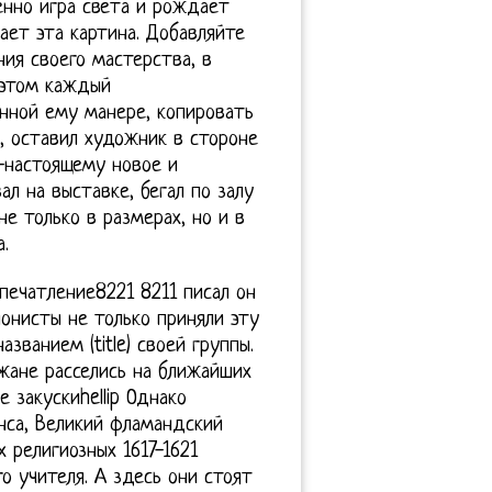
менно игра света и рождает
ает эта картина. Добавляйте
ния своего мастерства, в
 этом каждый
нной ему манере, копировать
о, оставил художник в стороне
-настоящему новое и
л на выставке, бегал по залу
не только в размерах, но и в
.
печатление8221 8211 писал он
ионисты не только приняли эту
азванием (title) своей группы.
жане расселись на ближайших
 закускиhellip Однако
нса, Великий фламандский
 религиозных 1617-1621
о учителя. А здесь они стоят