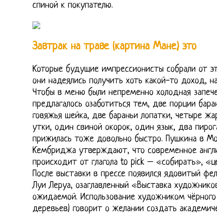
спиной к покупателю.
Завтрак на траве (картина Мане) это
Которые будущие импрессионисты собрали от это
они надеялись получить хоть какой-то доход, н
Чтобы в меню были непременно холодная запече
предлагалось озаботиться тем, две порции бара
говяжья шейка, две бараньи лопатки, четыре жа
утки, один свиной окорок, один язык, два пирог
прижилась тоже довольно быстро. Пушкина в Мос
Кембриджа утверждают, что современное англий
происходит от глагола to pick – «собирать», «
После выставки в прессе появился ядовитый фелье
Луи Леруа, озаглавленный «Выставка художнико
ожидаемой. Использование художником чёрного ц
деревьев) говорит о желании создать академиче