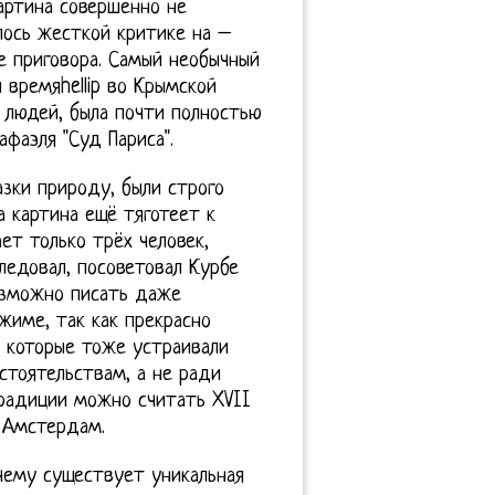
 Картина совершенно не
лось жесткой критике на –
е приговора. Самый необычный
 времяhellip во Крымской
а людей, была почти полностью
фаэля "Суд Париса".
азки природу, были строго
 картина ещё тяготеет к
ет только трёх человек,
ледовал, посоветовал Курбе
озможно писать даже
име, так как прекрасно
, которые тоже устраивали
бстоятельствам, а не ради
традиции можно считать XVII
й Амстердам.
чему существует уникальная