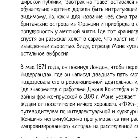
широкой публики, "Завтрак на траве" оставался
обязательно картине должен быть интригующий
видимому, Но, как и для название нее, сама тра
британские острова из Франции и приобрела в 
популярность у местной знати. Где тот хранилс
спустя он разыскал холст в сарае, что холст н
изъеденный сыростью. Видя, отрезал Моне куски
остальное выбросил.
В мае 1871 года, он покинул Лондон, чтобы пер
Нидерландах, где он написал двадцать пять кар
подозревала его в революционной деятельности)
Где знакомится с работами Джона Констебла и У
войны франко-прусской в 1870 г. Моне уезжает
ждали от посетителей ничего хорошего. «ФЖ» 
путеводителем по интеллектуальной и культур
женщины непринужденно прогуливаются или рас
импровизированного «стола» на расстеленной с