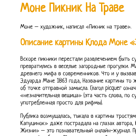
Моне Пикник На Траве
Моне – художник, написал «Пикник на траве».
Описание картины Клода Моне «
Вскоре пикники перестали развлечением быть с
превратились в веселые загородные прогулки. М
древнего мифа в современников. Что и у вызва
Эдуарда Мане 1863 года, Название картины то 
об точке отправной замысла. Глагол picquer озна
«незначительная вещица» (эта часть слова, по с
употребленная просто для рифмы).
Публика возмущалась, тыкала в картины тростям
Капуцинок» даже пострадала на глазах автора,
Жизни» – это познавательный онлайн-журнал. П