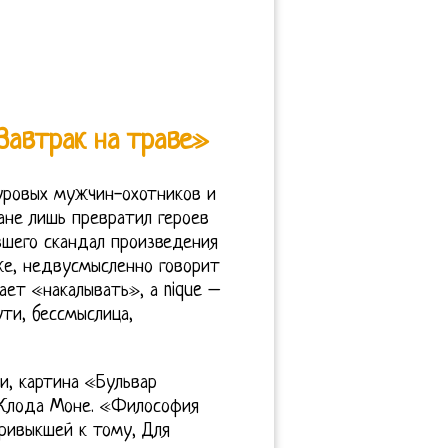
Завтрак на траве»
уровых мужчин-охотников и
ане лишь превратил героев
вшего скандал произведения
же, недвусмысленно говорит
чает «накалывать», а nique –
ути, бессмыслица,
и, картина «Бульвар
 Клода Моне. «Философия
ривыкшей к тому, Для