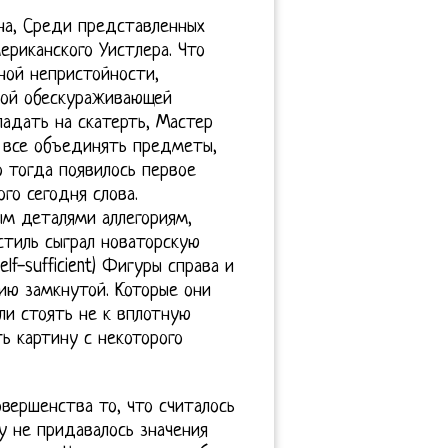
нна, Среди представленных
ериканского Уистлера. Что
ной непристойности,
кой обескураживающей
падать на скатерть, Мастер
и все объединять предметы,
о тогда появилось первое
го сегодня слова.
м деталями аллегориям,
стиль сыграл новаторскую
lf-sufficient) Фигуры справа и
ию замкнутой. Которые они
ли стоять не к вплотную
ь картину с некоторого
вершенства то, что считалось
у не придавалось значения