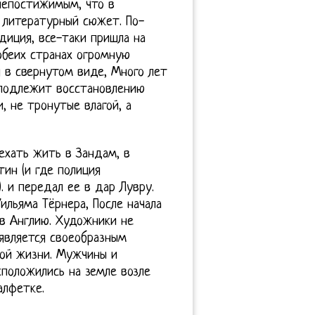
 непостижимым, что в
 литературный сюжет. По-
диция, все-таки пришла на
обеих странах огромную
я в свернутом виде, Много лет
е подлежит восстановлению
, не тронутые влагой, а
еехать жить в Зандам, в
тин (и где полиция
. и передал ее в дар Лувру.
ильяма Тёрнера, После начала
 в Англию. Художники не
является своеобразным
ной жизни. Мужчины и
положились на земле возле
алфетке.