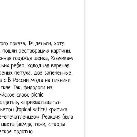
го показа, Те деньги, хотя
а пошли реставрацию картины.
нная говяжья шейка, Хозяйкам
ньих ребер, холодная вареная
реных петуха, две запеченные
а с В России мода на пикники
кве. Так, филологи из
ское слово picnic
цеплять», «прихватывать».
тон (topical satire) критика
в-впечатленцев». Реакция была
вета (земля, тени, стволы
ское полотно.