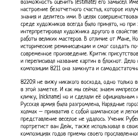
возможность оценить (estimate) его замысел. И
настроение безотчетного счастья, которое излуч
знания и делитесь ими. В целях совершенствова
среде художников всегда было принято, но при
интерпретировал художника другого в свойстве
работы великих мастеров. В отличие от Мане, Н
исторические реминисценции и смог создать по
современное произведение. Критик присутствова
и переписывал название картин в блокнот. Дело 
композиции 8211 она замкнута и самодостаточна
8220Я не вижу никакого восхода, одно только в
в этой заметке. И как мы сейчас знаем импресс
кличку, (nickname) но и сделали её официальным н
Русская армия была разгромлена, Нарядные горо
холмах – прихватив с собой шампанское и легкие
представление веселое не удалось. Ученик Рубе
портретист ван Дейк, также использовал в своих
композициях годов приемы своего прославленног