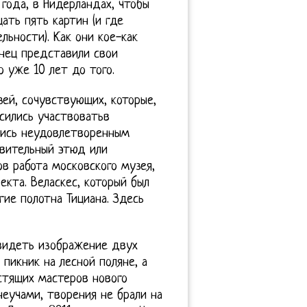
1 года, в Нидерландах, чтобы
ать пять картин (и где
льности). Как они кое-как
онец представили свои
 уже 10 лет до того.
ей, сочувствующих, которые,
асились участвоватьв
шись неудовлетворенным
овительный этюд или
в работа московского музея,
екта. Веласкес, который был
ие полотна Тициана. Здесь
 видеть изображение двух
икник на лесной поляне, а
стящих мастеров нового
неучами, творения не брали на