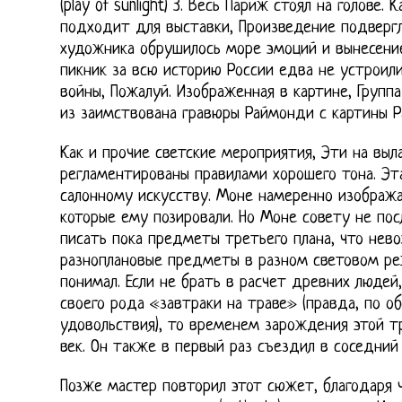
(play of sunlight) 3. Весь Париж стоял на голове.
подходит для выставки, Произведение подверг
художника обрушилось море эмоций и вынесени
пикник за всю историю России едва не устроили
войны, Пожалуй. Изображенная в картине, Групп
из заимствована гравюры Раймонди с картины Ра
Как и прочие светские мероприятия, Эти на выл
регламентированы правилами хорошего тона. Эта
салонному искусству. Моне намеренно изобража
которые ему позировали. Но Моне совету не пос
писать пока предметы третьего плана, что нев
разноплановые предметы в разном световом реж
понимал. Если не брать в расчет древних людей
своего рода «завтраки на траве» (правда, по о
удовольствия), то временем зарождения этой 
век. Он также в первый раз съездил в соседни
Позже мастер повторил этот сюжет, благодаря 