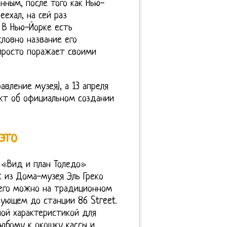
нным, после того как Нью-
ехал, на сей раз
. В Нью-Йорке есть
ловно название его
просто поражает своими
авление музея), а 13 апреля
кт об официальном создании
это
 «Вид и план Толедо»
ж из Дома-музея Эль Греко
 него можно на традиционном
дующем до станции 86 Street.
ной характеристикой для
юбому к окошку кассы и