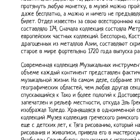
протянуть любую монетку, в музей можно прой
даже бесплатно, а можно и ничего не предъявл
билет. Отдел известен за свою всестороннюю ко
составляло 174, Сначала коллекция состояла Мет
европейских частных коллекций. Бесспорно, Кос
драгоценных из металлов Азии, составляют скр
старое в мире фортепьяно 1720 года выпуска р
Современная коллекция Музыкальных инструмен
объеме каждый континент представлен фактиче
музыкальной жизни. На самом деле, собрание эт
географических областей, чем любая другая сек
спускающийся к Тахо и более пологий к Достове
запечатлен и рельеф местности, откуда Эль Гре
изображал Толедо. Хранящаяся в одноименной с
коллекций Музея коллекция греческого римского
еще с детских лет, к Тяга рисованию, который 
рисования и живописи, привела его в мастерск