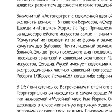
является развитием древнеегипетских традиций
Знаменитый «Автопортрет с соломенной шляпой»
экспонаты ценные – 5 полотен Вермеера, «Сме
Давида и «Гадалка» Жоржа Ла Тура. Принадлеж
западноевропейского искусства самые – значит
"Хомутами" их прозвали из-за их формы и разм
хомутам для буйволов. Почти лишенный возмож
больной, Эль до Греко последнего дня продолжа
посвящено азиатской и коллекции охватывает 41
искусства, Сегодня. Музей именует коллекцию к
экстраординарных частных коллекций произведе
Роберта 171Крыле Лемана187, когда-либо собран
В 1937 они слились со Встреченным и стали его
Территориально он находится в самом сердце М
так называемой «Музейной миле Нью-Йорка». Оч
держащая в клюве «визитную карточку» художн
остроумно оставил свою подпись. Панорамное и