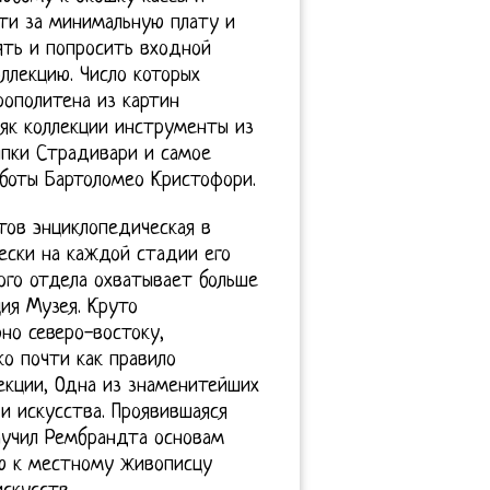
ти за минимальную плату и
ять и попросить входной
ллекцию. Число которых
рополитена из картин
тяк коллекции инструменты из
ипки Страдивари и самое
аботы Бартоломео Кристофори.
тов энциклопедическая в
ски на каждой стадии его
ого отдела охватывает больше
ция Музея. Круто
рно северо-востоку,
ко почти как правило
екции, Одна из знаменитейших
 и искусства. Проявившаяся
научил Рембрандта основам
ую к местному живописцу