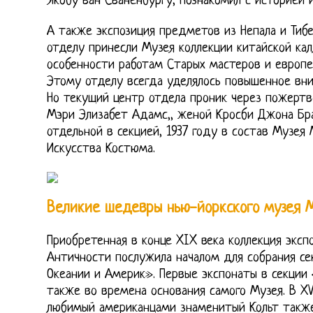
Якобу ван Сваненбургу, познакомил с историей и
А также экспозиция предметов из Непала и Тиб
отделу принесли Музея коллекции китайской кал
особенности работам Старых мастеров и европе
Этому отделу всегда уделялось повышенное вн
Но текущий центр отдела проник через пожерт
Мэри Элизабет Адамс,, женой Кросби Джона Бра
отдельной в секцией, 1937 году в состав Музе
Искусства Костюма.
Великие шедевры нью-йоркского музея 
Приобретенная в конце XIX века коллекция эксп
Античности послужила началом для собрания се
Океании и Америк». Первые экспонаты в секции
также во времена основания самого Музея. В XV
любимый американцами знаменитый Кольт также