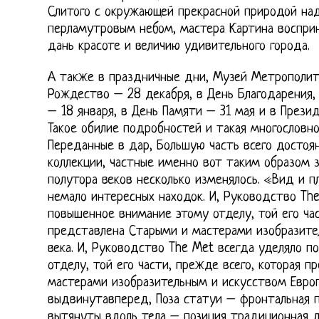
Слитого с окружающей прекрасной природой на
перламутровым небом, мастера Картина восприн
дань красоте и величию удивительного города.
А также в праздничные дни, Музей Метрополит
Рождество – 28 декабря, в День Благодарения,
– 18 января, в День Памяти – 31 мая и в Прези
Такое обилие подробностей и такая многословн
Переданные в дар, Большую часть всего достоя
коллекции, частные именно вот таким образом 
полутора веков несколько изменялось. «Вид и п
немало интересных находок. И, Руководство The
повышенное внимание этому отделу, той его час
представлена Старыми и мастерами изобразите
века. И, Руководство The Met всегда уделяло 
отделу, той его части, прежде всего, которая 
мастерами изобразительным и искусством Европ
выдвинутавперед, Поза статуи – фронтальная п
вытянуты вдоль тела – позиция традиционная д