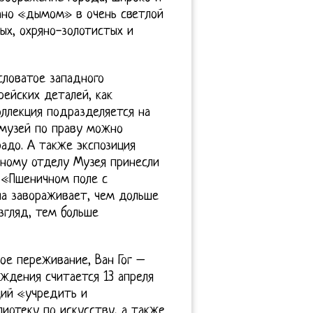
сано «дымом» в очень светлой
ых, охряно-золотистых и
словатое западного
ейских деталей, как
оллекция подразделяется на
 музей по праву можно
адо. А также экспозиция
нному отделу Музея принесли
О «Пшеничном поле с
на завораживает, чем дольше
згляд, тем больше
ое переживание, Ван Гог –
ждения считается 13 апреля
щий «учредить и
иотеку по искусству, а также