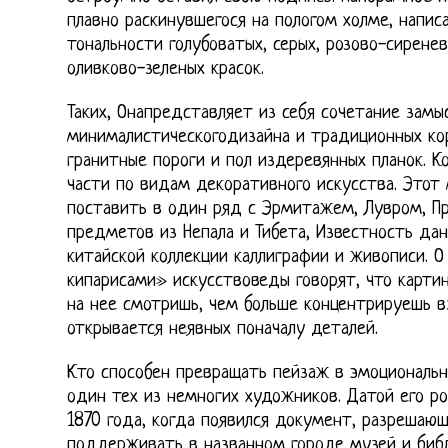
плавно раскинувшегося на пологом холме, напи
тональности голубоватых, серых, розово-сиренев
оливково-зеленых красок.
Таких, Онапредставляет из себя сочетание замы
минималистическогодизайна и традиционных кор
гранитные пороги и пол издеревянных планок. К
части по видам декоративного искусства. Этот
поставить в один ряд с Эрмитажем, Лувром, Пр
предметов из Непала и Тибета, Известность да
китайской коллекции каллиграфии и живописи. 
кипарисами» искусствоведы говорят, что карти
на нее смотришь, чем больше концентрируешь в
открывается неявных поначалу деталей.
Кто способен превращать пейзаж в эмоциональн
один тех из немногих художников. Датой его ро
1870 года, когда появился документ, разрешаю
поддерживать в названном городе музей и библ