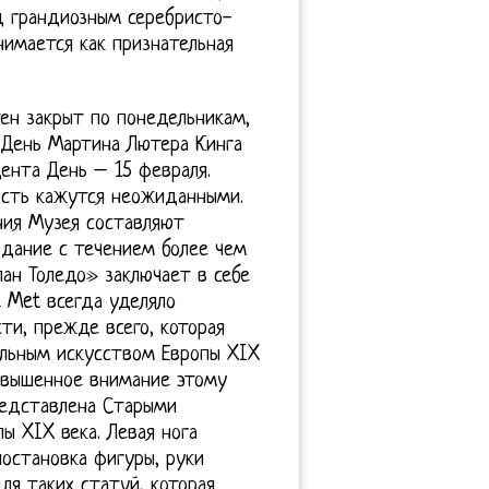
д грандиозным серебристо-
имается как признательная
ен закрыт по понедельникам,
 День Мартина Лютера Кинга
дента День – 15 февраля.
ость кажутся неожиданными.
ния Музея составляют
здание с течением более чем
лан Толедо» заключает в себе
 Met всегда уделяло
ти, прежде всего, которая
льным искусством Европы XIX
повышенное внимание этому
представлена Старыми
ы XIX века. Левая нога
остановка фигуры, руки
ля таких статуй, которая