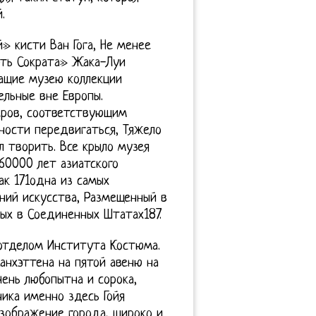
.
 кисти Ван Гога, Не менее
рть Сократа» Жака-Луи
ащие музею коллекции
ельные вне Европы.
еров, соответствующим
ности передвигаться, Тяжело
л творить. Все крыло музея
60000 лет азиатского
ак 171одна из самых
ний искусства, Размещенный в
ных в Соединенных Штатах187.
 отделом Института Костюма.
анхэттена на пятой авеню на
ень любопытна и сорока,
ика именно здесь Гойя
зображение города, широко и