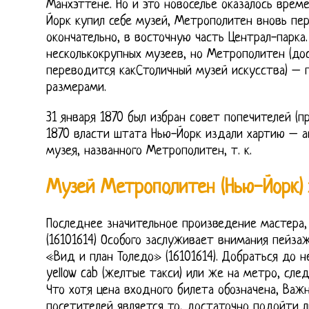
Манхэттене. Но и это новоселье оказалось време
Йорк купил себе музей, Метрополитен вновь пере
окончательно, в восточную часть Централ-парка
несколькокрупных музеев, но Метрополитен (дос
переводится какСтоличный музей искусства) – 
размерами.
31 января 1870 был избран совет попечителей (пр
1870 власти штата Нью-Йорк издали хартию – а
музея, названного Метрополитен, т. к.
Музей Метрополитен (Нью-Йорк) 
Последнее значительное произведение мастера,
(16101614) Особого заслуживает внимания пейза
«Вид и план Толедо» (16101614). Добраться до
yellow cab (желтые такси) или же на метро, сле
Что хотя цена входного билета обозначена, Важ
посетителей является то, достаточно подойти л