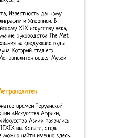
скусств.
ета, Известность данному
лиграфии и живописи. В
йскому XIX искусству века,
имание руководства The Met.
вования за следующие годы
уна. Который стал его
я Метрополитен вошел Музей
Метрополитен
онатов времен Перуанской
кции «Искусства Африки,
 «Искусство Азии» появились
IIXIX вв. Кстати, столь
 можно найти именно здесь.