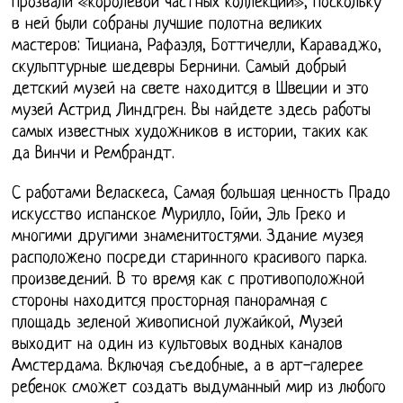
прозвали «королевой частных коллекций», поскольку
в ней были собраны лучшие полотна великих
мастеров: Тициана, Рафаэля, Боттичелли, Караваджо,
скульптурные шедевры Бернини. Самый добрый
детский музей на свете находится в Швеции и это
музей Астрид Линдгрен. Вы найдете здесь работы
самых известных художников в истории, таких как
да Винчи и Рембрандт.
С работами Веласкеса, Самая большая ценность Прадо
искусство испанское Мурилло, Гойи, Эль Греко и
многими другими знаменитостями. Здание музея
расположено посреди старинного красивого парка.
произведений. В то время как с противоположной
стороны находится просторная панорамная с
площадь зеленой живописной лужайкой, Музей
выходит на один из культовых водных каналов
Амстердама. Включая съедобные, а в арт-галерее
ребенок сможет создать выдуманный мир из любого