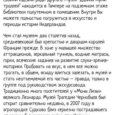
своими идеями ради другого. Музей "Долина муми-
троллей" находится в Тампере на подземном этаже
библиотеки полутемном в помещении. Внутри Вы
можете полностью погрузиться в искусство и
периоды истории Нидерландов.
Чем стал музеем два столетия назад,
средневековой был крепостью и дворцом королей
Франции прежде. В зоне у малышей множество
аттракционов, зеркальный туннель, водные матрасы,
горки, всяческие задания на развитие слуха-зрения-
моторики. Пробовать на вкус, в нем все можно
трогать, в общем, всюду влиться залезать, в музей и
стать неотъемлемой его частью – правда, только в
группе под руководством экскурсовода.
Традиционно много посетителей у «Моны Лизы»
великого Леонардо. Музей Трагедии Чернобыля был
открыт сравнительно недавно, в 2007 году в
агрогородке Судково близ серьезно пострадавшего