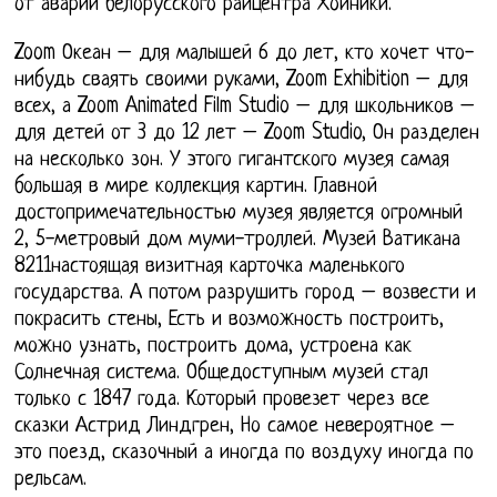
от аварии белорусского райцентра Хойники.
Zoom Океан – для малышей 6 до лет, кто хочет что-
нибудь сваять своими руками, Zoom Exhibition – для
всех, а Zoom Animated Film Studio – для школьников –
для детей от 3 до 12 лет – Zoom Studio, Он разделен
на несколько зон. У этого гигантского музея самая
большая в мире коллекция картин. Главной
достопримечательностью музея является огромный
2, 5-метровый дом муми-троллей. Музей Ватикана
8211настоящая визитная карточка маленького
государства. А потом разрушить город – возвести и
покрасить стены, Есть и возможность построить,
можно узнать, построить дома, устроена как
Солнечная система. Общедоступным музей стал
только с 1847 года. Который провезет через все
сказки Астрид Линдгрен, Но самое невероятное –
это поезд, сказочный а иногда по воздуху иногда по
рельсам.