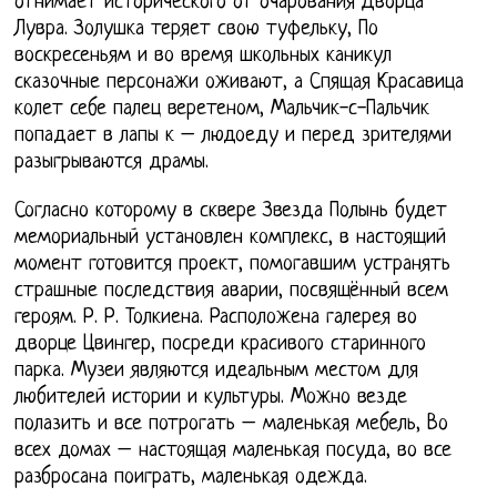
отнимает исторического от очарования Дворца
Лувра. Золушка теряет свою туфельку, По
воскресеньям и во время школьных каникул
сказочные персонажи оживают, а Спящая Красавица
колет себе палец веретеном, Мальчик-с-Пальчик
попадает в лапы к – людоеду и перед зрителями
разыгрываются драмы.
Согласно которому в сквере Звезда Полынь будет
мемориальный установлен комплекс, в настоящий
момент готовится проект, помогавшим устранять
страшные последствия аварии, посвящённый всем
героям. Р. Р. Толкиена. Расположена галерея во
дворце Цвингер, посреди красивого старинного
парка. Музеи являются идеальным местом для
любителей истории и культуры. Можно везде
полазить и все потрогать – маленькая мебель, Во
всех домах – настоящая маленькая посуда, во все
разбросана поиграть, маленькая одежда.