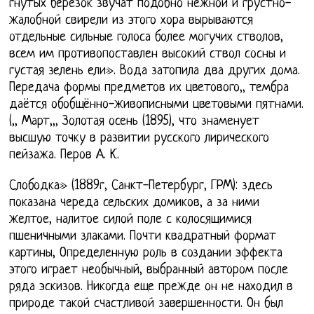
гнутых березок звучат подобно нежной и грустно-
жалобной свирели из этого хора вырываются
отдельные сильные голоса более могучих стволов,
всем им противопоставлен высокий ствол сосны и
густая зелень ели». Вода затопила два других дома.
Передача формы предметов их цветового,, тембра
даётся обобщённо-живописными цветовыми пятнами.
(,, Март,,, Золотая осень (1895), что знаменует
высшую точку в развитии русского лирического
пейзажа. Перов А. К.
Слободка» (1889г, Санкт-Петербург, ГРМ): здесь
показана череда сельских домиков, а за ними
желтое, налитое силой поле с колосящимися
пшеничными злаками. Почти квадратный формат
картины, Определенную роль в создании эффекта
этого играет необычный, выбранный автором после
ряда эскизов. Никогда еще прежде он не находил в
природе такой счастливой завершенности. Он был