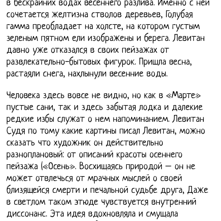
в бескрайних водах весеннего разлива. Именно с ней
сочетается желтизна стволов деревьев, Голубая
гамма преобладает на холсте, на котором густым
зеленым пятном ели изображены и берега. Левитан
давно уже отказался в своих пейзажах от
развлекательно-бытовых фигурок. Пришла весна,
растаяли снега, нахлынули весенние воды.
Человека здесь вовсе не видно, но как в «Марте»
пустые сани, так и здесь забытая лодка и далекие
редкие избы служат о нем напоминанием. Левитан
Судя по тому какие картины писал Левитан, можно
сказать что художник он действительно
разноплановый: от описаний красоты осеннего
пейзажа («Осень». Восхищаясь природой – он не
может отвлечься от мрачных мыслей о своей
близящейся смерти и печальной судьбе друга, Даже
в светлом таком этюде чувствуется внутренний
диссонанс. Эта идея вдохновляла и смущала