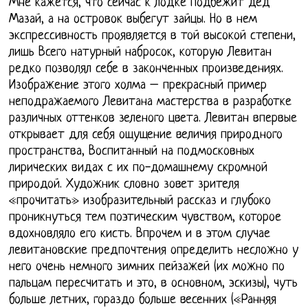
Мне кажется, что сейчас к лодке подбежит дед
Мазай, а на островок выбегут зайцы. Но в нем
экспрессивность проявляется в той высокой степени,
лишь Всего натурный набросок, которую Левитан
редко позволял себе в законченных произведениях.
Изображение этого холма – прекрасный пример
неподражаемого Левитана мастерства в разработке
различных оттенков зеленого цвета. Левитан впервые
открывает для себя ощущение величия природного
пространства, Воспитанный на подмосковных
лирических видах с их по-домашнему скромной
природой. Художник словно зовет зрителя
«прочитать» изобразительный рассказ и глубоко
проникнуться тем поэтическим чувством, которое
вдохновляло его кисть. Впрочем и в этом случае
левитановские предпочтения определить несложно у
него очень немного зимних пейзажей (их можно по
пальцам пересчитать и это, в основном, эскизы), чуть
больше летних, гораздо больше весенних («Ранняя