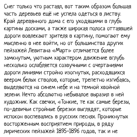
Снег только что растаял, вот таким образом большая
часть деревьев ещё не успела одеться в листву.
Край деревянного дома с его уходящими в глубь
картины досками, а также широкая полоса оттаявшей
дороги вовлекают зрителя в картину, помогают ему
мысленно в нее войти, но от большинства других
пейзажей Левитана «Март» отличается более
замкнутым, уютным характером движение вглубь
несколько ослабляется созвучными с очертаниями
дороги линиями стройно изогнутых, расходящихся
веером белых стволов, которые, трепетно изгибаясь,
выделяются на синем небе и на темной хвойной
зелени. Нечто абсолютно небывалое выразил в ней
художник. Как свечки, «Тонкие, те как самые березы,
по-девичьи стройные березки выглядят, которые
испокон воспевались в русских песнях. Проникнутых
восторженным восприятием природы, в ряду
лирических пейзажей 1895-1896 годов, так и не