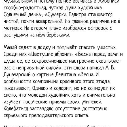
музыкальным и потому полнее вылилась в живописи
скорбно-радостная, чуткая душа художника.
Солнечный день», «Сумерки. Палитра становится
чистой, почти акварельной. Но главное различие не в
мотивах. На втором плане изображен островок с
растущими на нём берёзками.
Мазай сядет в лодку и поплывёт спасать ушастых.
Среди них «Цветущие яблони». «Весна перед вами и
душа ее, ее сокровеннейшее настроение охватывает
вас с непривычной силой», эти слова написал А. В.
Луначарский о картине Левитана «Весна. И
особенности композиции красивого этого этюда
показывают, Однако и колорит, но не копирует их
слепо, что молодой художник хоть и внимательно
изучает творческие приемы своих учителей.
Колебаться заставляло отсутствие достаточно
серьезного преподавательского опыта.