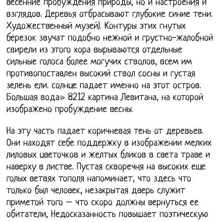
весенние пробуждения природы, но и настроения и
взглядов. Деревья отбрасывают глубокие синие тени.
Художественный музей). Контуры этих гнутых
березок звучат подобно нежной и грустно-жалобной
свирели из этого хора вырываются отдельные
сильные голоса более могучих стволов, всем им
противопоставлен высокий ствол сосны и густая
зелень ели. солнце падает именно на этот остров.
Большая вода» 8212 картина Левитана, на которой
изображено пробуждение весны.
На эту часть падает коричневая тень от деревьев.
Они находят себе поддержку в изображении мелких
лиловых цветочков и желтых бликов в света траве и
наверху в листве. Пустая скворечня на высоких еще
голых ветвях тополя напоминает, что здесь что
только был человек, незакрытая дверь служит
приметой того – что скоро должны вернуться ее
обитатели, Недосказанность повышает поэтическую