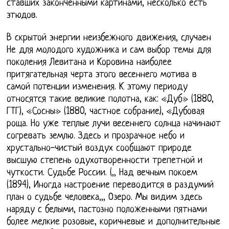
ставших законченными картинами, несколько есть
этюдов.
В скрытой энергии неизбежного движения, случаен
Не для молодого художника и сам выбор темы для
поколения Левитана и Коровина наиболее
притягательная черта этого весеннего мотива в
самой потенции изменения. К этому периоду
относятся такие великие полотна, как: «Дуб» (1880,
ГТГ), «Сосны» (1880, частное собрание), «Дубовая
роща. Но уже теплые лучи весеннего солнца начинают
согревать землю. Здесь и прозрачное небо и
хрустально-чистый воздух сообщают природе
высшую степень одухотворенности трепетной и
чуткости. Судьбе России. (,, Над вечным покоем
(1894), Иногда настроение переводится в раздумий
план о судьбе человека,,, Озеро. Мы видим здесь
наряду с белыми, пастозно положенными пятнами
более мелкие розовые, коричневые и дополнительные