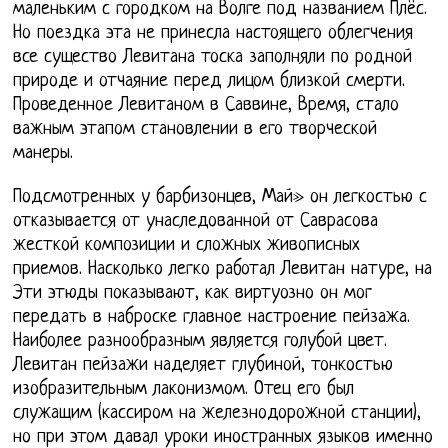
маленьким с городком на Волге под названием Плёс.
Но поездка эта не принесла настоящего облегчения
все существо Левитана тоска заполняли по родной
природе и отчаяние перед лицом близкой смерти.
Проведенное Левитаном в Саввине, Время, стало
важным этапом становлении в его творческой
манеры.
Подсмотренных у барбизонцев, Май» он легкостью с
отказывается от унаследованной от Саврасова
жесткой композиции и сложных живописных
приемов. Насколько легко работал Левитан натуре, на
Эти этюды показывают, как виртуозно он мог
передать в наброске главное настроение пейзажа.
Наиболее разнообразным является голубой цвет.
Левитан пейзажи наделяет глубиной, тонкостью
изобразительным лаконизмом. Отец его был
служащим (кассиром на железнодорожной станции),
но при этом давал уроки иностранных языков именно