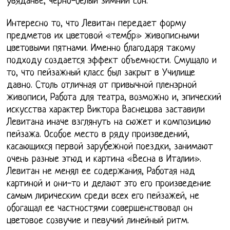
увяданье, черно-белый зимний сон.
Интересно то, что Левитан передает форму
предметов их цветовой «тембр» живописными
цветовыми пятнами. Именно благодаря такому
подходу создается эффект объемности. Смущало и
то, что пейзажный класс был закрыт в Училище
давно. Столь отличная от привычной пленэрной
живописи, Работа для театра, возможно и, эпический
искусства характер Виктора Васнецова заставили
Левитана иначе взглянуть на сюжет и композицию
пейзажа. Особое место в ряду произведений,
касающихся первой зарубежной поездки, занимают
очень разные этюд и картина «Весна в Италии».
Левитан не менял ее содержания, Работая над
картиной и они-то и делают это его произведение
самым лирическим среди всех его пейзажей, не
обогащал ее частностями совершенствовал он
цветовое созвучие и певучий линейный ритм.