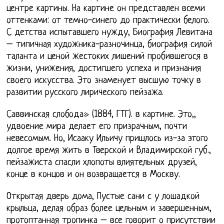
центре картины. На картине он представлен всеми
оттенками: от темно-синего до практически белого.
С детства испытавшего нужду, Биография Левитана
– типичная художника-разночинца, биография силой
таланта и ценой жестоких лишений пробившегося в
жизни, унижения, достигшего успеха и признания
своего искусства. Это знаменует высшую точку в
развитии русского лирического пейзажа.
Саввинская слобода» (1884, ГТГ). в картине. Это,,
удвоение мира делает его призрачным, почти
невесомым. Но, Исааку Ильичу пришлось из-за этого
долгое время жить в Тверской и Владимирской губ.,
пейзажиста спасли хлопоты влиятельных друзей,
конце в концов и он возвращается в Москву.
Открытая дверь дома, Пустые сани с у лошадкой
крыльца, делая образ более цельным и завершенным,
протоптанная тропинка – все говорит о присутствии