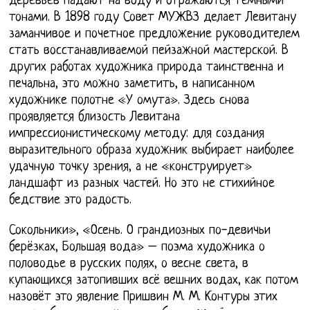
деревьев падают на воду и отражаются тёмными
тонами. В 1898 году Совет МУЖВЗ делает Левитану
заманчивое и почетное предложение руководителем
стать восстанавливаемой пейзажной мастерской. В
других работах художника природа таинственна и
печальна, это можно заметить, в написанном
художнике полотне «У омута». Здесь снова
проявляется близость Левитана
импрессионистическому методу: для создания
выразительного образа художник выбирает наиболее
удачную точку зрения, а не «конструирует»
ландшафт из разных частей. Но это не стихийное
бедствие это радость.
Сокольники», «Осень. О грандиозных по-девичьи
берёзках, Большая вода» – поэма художника о
половодье в русских полях, о весне света, в
купающихся затопивших всё вешних водах, как потом
назовёт это явление Пришвин М. М. Контуры этих