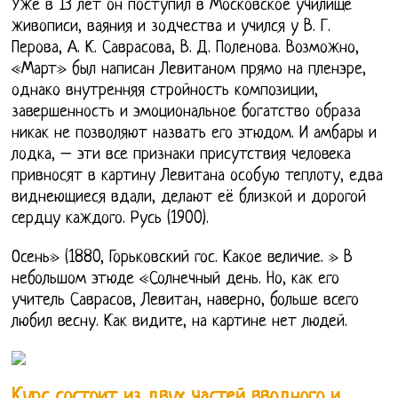
Уже в 13 лет он поступил в Московское училище
живописи, ваяния и зодчества и учился у В. Г.
Перова, А. К. Саврасова, В. Д. Поленова. Возможно,
«Март» был написан Левитаном прямо на пленэре,
однако внутренняя стройность композиции,
завершенность и эмоциональное богатство образа
никак не позволяют назвать его этюдом. И амбары и
лодка, – эти все признаки присутствия человека
привносят в картину Левитана особую теплоту, едва
виднеющиеся вдали, делают её близкой и дорогой
сердцу каждого. Русь (1900).
Осень» (1880, Горьковский гос. Какое величие. » В
небольшом этюде «Солнечный день. Но, как его
учитель Саврасов, Левитан, наверно, больше всего
любил весну. Как видите, на картине нет людей.
Курс состоит из двух частей вводного и