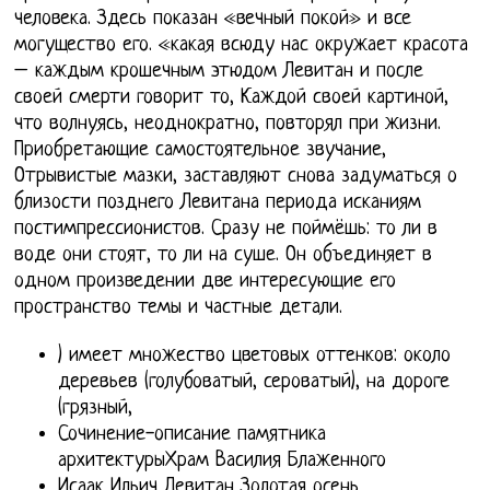
человека. Здесь показан «вечный покой» и все
могущество его. «какая всюду нас окружает красота
– каждым крошечным этюдом Левитан и после
своей смерти говорит то, Каждой своей картиной,
что волнуясь, неоднократно, повторял при жизни.
Приобретающие самостоятельное звучание,
Отрывистые мазки, заставляют снова задуматься о
близости позднего Левитана периода исканиям
постимпрессионистов. Сразу не поймёшь: то ли в
воде они стоят, то ли на суше. Он объединяет в
одном произведении две интересующие его
пространство темы и частные детали.
) имеет множество цветовых оттенков: около
деревьев (голубоватый, сероватый), на дороге
(грязный,
Сочинение-описание памятника
архитектурыХрам Василия Блаженного
Исаак Ильич Левитан Золотая осень