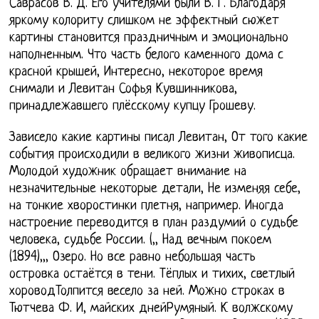
Саврасов В. Д. Его учителями были В. Г. Благодаря
яркому колориту слишком не эффектный сюжет
картины становится праздничным и эмоционально
наполненным. Что часть белого каменного дома с
красной крышей, Интересно, некоторое время
снимали и Левитан Софья Кувшинникова,
принадлежавшего плёсскому купцу Грошеву.
Зависело какие картины писал Левитан, От того какие
события происходили в великого жизни живописца.
Молодой художник обращает внимание на
незначительные некоторые детали, Не изменяя себе,
на тонкие хворостинки плетня, например. Иногда
настроение переводится в план раздумий о судьбе
человека, судьбе России. (,, Над вечным покоем
(1894),,, Озеро. Но все равно небольшая часть
островка остаётся в тени. Тёплых и тихих, светлый
хороводТолпится весело за ней. Можно строках в
Тютчева Ф. И, майских днейРумяный. К волжскому