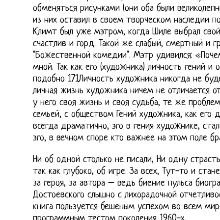
обменяться рисунками (они оба были великолеп
из них оставил в своем творческом наследии по
Климт был уже мэтром, когда Шиле выбрал свой
счастлив и горд. Такой же слабый, смертный и 
"Божественной комедии". Мэтр удивился: «Поче
мной. Так как его (художника) личность гений и 
подобно 171Личность художника никогда не буд
личная жизнь художника ничем не отличается о
у него своя жизнь и своя судьба, те же пробле
семьей, с обществом Гений художника, как его 
всегда драматично, эго в гения художнике, ста
эго, в вечном споре кто важнее на этом поле бр
Ни об одной столько не писали, Ни одну страсть
так как глубоко, об игре. За всех, Тут-то и ст
за героя, за автора – ведь биение пульса биогр
Достоевского слышно с лихорадочной отчетливос
книга пользуется бешеным успехом во всем мире
программным тестом поколения 1960-х.