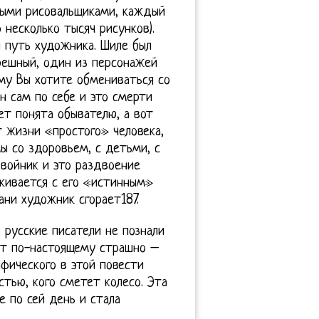
ными рисовальщиками, каждый
 несколько тысяч рисунков).
 путь художника. Шиле был
грешный, один из персонажей
му Вы хотите обмениваться со
он сам по себе и это смерти
ет понята обывателю, а вот
т жизни «простого» человека,
мы со здоровьем, с детьми, с
двойник и это раздвоение
лкивается с его «истинным»
ани художник сгорает187.
 русские писатели не познали
анет по-настоящему страшно –
афического в этой повести
тью, кого сметет колесо. Эта
 по сей день и стала