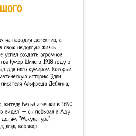
ьшого
ая на пародия детектив, с
а свою недолгую жизнь
е успел создать огромное
тва (умер Шиле в 1918 году в
ыл для него кумиром. Который
аматическую историю Элли
 писателя Альфреда Дёблина,
о жителя Вены) и чешки в 1890
то видел" – он побывал в Аду
 детям. "Макулатура" –
 лгал, воровал.