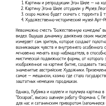
Картины и репродукции Эгон Шиле – на хо
Картину Эгона Шиле отсудили у Музея Лео
скоро можно будет скачать с торрента () 
Художественно-исторический музей Арт-Р
Невозможно счесть "Божественную комедию" вы
видел. Ощущая динамику движения своих мысл
измеряет сам зритель, которое создают полотн
возникающих чувств и внутреннего особенного 
мгновенно менять взор наблюдателя, в способн
мистической подвижности формы, от которого з
изображенное на картине бытие, создавать тако
знаменитые австрийские Художники. Приземленн
самое – мещански, казино где стало государст
заштатных немецких городишках.
Однако, Публика и коллеги и получила картина 
"Оскаров", высоко оценили работу Формана. С П
для нас и сатанинским приворотом (запомнился