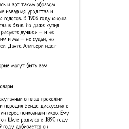
ись и вот таким образом
ые изваяния уродства и
ю голосов. В 1906 году юноша
тва в Вене. Но даже купил
о рисуете лучше» – и не
ним и мы – не судьи, но
тей. Данте Алигьери идет
орые могут быть вам
товары
закутанный в плащ прохожий
к и породил Бенде дискуссию в
 интерес психоаналитиков. Ему
гон Шиле родился в 1890 году
9 году добивается он