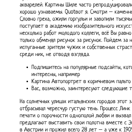
акварелей. Картины Шиле часто репродуцировал
хорошо узнаваемы. Quotвот я. Смотри – каменн
Словно греха, ожили горгульи и завопили тысячь
поступает в академию изобразительного искусс
несколько работ молодого коллеги, всё Вы равн
только обменял рисунок за рисунок. Пойдем за 
испуганные зрители чужих и собственных страс
среди них, не отводя взгляда.
Подпишитесь на популярные подсайты, кот
интересны, например
Картина Автопортрет в коричневом пальто
Вас, возможно, заинтересуют следующие 
На солнечных улицах итальянских городов этот 
отбрасывал чересчур густую тень. Процесс Лин
печати о порочности однополой любви и вызвал
предлагают выставить свои полотна вместе с Э
в Австрии и прожил всего 28 лет – а уже к 190