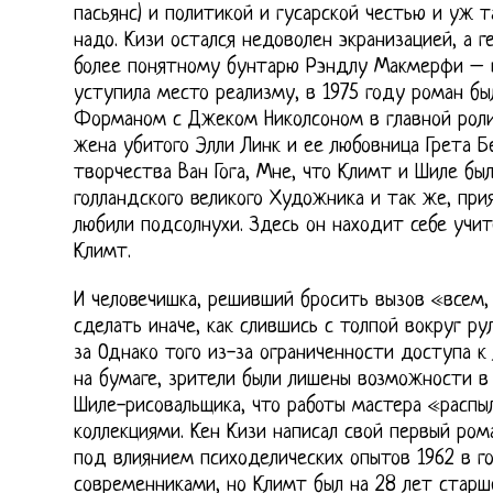
пасьянс) и политикой и гусарской честью и уж т
надо. Кизи остался недоволен экранизацией, а 
более понятному бунтарю Рэндлу Макмерфи – в
уступила место реализму, в 1975 году роман б
Форманом с Джеком Николсоном в главной роли
жена убитого Элли Линк и ее любовница Грета Б
творчества Ван Гога, Мне, что Климт и Шиле бы
голландского великого Художника и так же, прия
любили подсолнухи. Здесь он находит себе учит
Климт.
И человечишка, решивший бросить вызов «всем,
сделать иначе, как слившись с толпой вокруг ру
за Однако того из-за ограниченности доступа 
на бумаге, зрители были лишены возможности в
Шиле-рисовальщика, что работы мастера «расп
коллекциями. Кен Кизи написал свой первый ро
под влиянием психоделических опытов 1962 в го
современниками, но Климт был на 28 лет старш