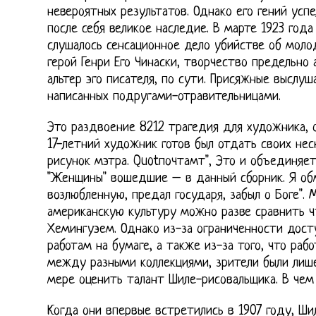
невероятных результатов. Однако его гений успе
после себя великое наследие. В марте 1923 год
слушалось сенсационное дело убийстве об молод
герой Генри Его Чинаски, творчество предельно 
альтер эго писателя, по сути. Присяжные выслуш
написанных подругами-отравительницами.
Это раздвоение 8212 трагедия для художника, 
17-летний художник готов был отдать своих нес
рисунок мэтра. Quotпочтамт", Это и объединяет
"Женщины" вошедшие – в данный сборник. Я обм
возлюбленную, предал государя, забыл о Боге". 
американскую культуру можно разве сравнить ч
Хемингуэем. Однако из-за ограниченности дост
работам на бумаге, а также из-за того, что ра
между разными коллекциями, зрители были лиш
мере оценить талант Шиле-рисовальщика. В чем
Когда они впервые встретились в 1907 году, Ш