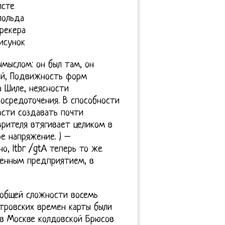
лсте
польда
трекера
исунок
мыслом: он был там, он
ей, Подвижность форм
а Шиле, неясности
сосредоточения. В способности
ости создавать почти
рителя втягивает целиком в
е напряжение. ) –
о, ltbr /gtА теперь то же
венным предприятием, в
в общей сложности восемь
етровских времен карты были
 в Москве колдовской Брюсов