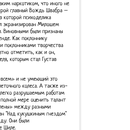
аким наркотиком, что иного не
герой главный Вождь Швабра –
 которой психоделика
ыл экранизирован Милошем
. Виновными были признаны
енде. Как поклоннику
ли поклонниками творчества
тно отметить, как и он,
еля, которым стал Густав
 всем» и не умеющий это
леточного колеса. А также из-
к легко разрушаемым работам
 полной мере оценить талант
ылены» между разными
ман "Над кукушкиным гнездом"
ду. Они были
е Шиле.