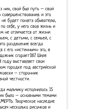
з них, свой был путь – свой
о совершенствования. и это
 не будет понята обывателю,
 по себе, у него своя жизнь и
ем не отличается от жизни
ьем, с детьми, с семьей, с
это раздвоение всегда
я с его «истинным» эго, в
дожник сгорает187. Шиле
8 году выставляет свои
шом городке под австрийской
уковски – сторонник
вной честности.
да мальчику исполнилось 15
 них было – основными темами
МЕРТЬ. Творческое наследие
ысяч несколько рисунков и