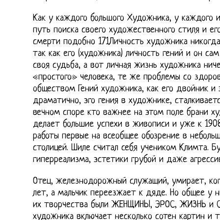
Как у каждого большого Художника, у каждого и
путь поиска своего художественного стиля и ег
смерти подобно 171Личность художника никогда
так как его (художника) личность гений и он сам
своя судьба, а вот личная жизнь художника нич
«простого» человека, те же проблемы со здоров
обществом Гений художника, как его двойник и 
драматично, эго гения в художнике, сталкиваетс
вечном споре кто важнее на этом поле брани ху
делает большие успехи в живописи и уже к 190
работы первые на всеобщее обозрение в неболь
столицей. Шиле считал себя учеником Климта. Б
гиперреализма, эстетики грубой и даже агресси
Отец, железнодорожный служащий, умирает, ког
лет, а мальчик переезжает к дяде. Но общее у
их творчества были ЖЕНЩИНЫ, ЭРОС, ЖИЗНЬ и С
художника включает несколько сотен картин и т