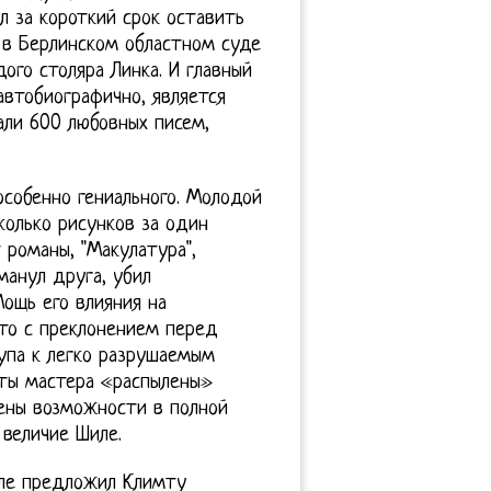
л за короткий срок оставить
а в Берлинском областном суде
ого столяра Линка. И главный
автобиографично, является
али 600 любовных писем,
особенно гениального. Молодой
колько рисунков за один
 романы, "Макулатура",
анул друга, убил
Мощь его влияния на
то с преклонением перед
упа к легко разрушаемым
боты мастера «распылены»
ены возможности в полной
 величие Шиле.
иле предложил Климту