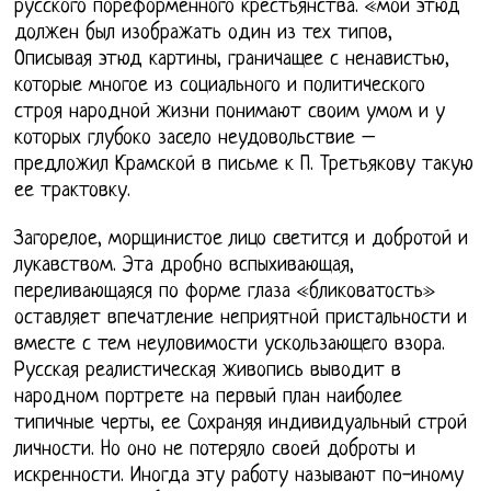
русского пореформенного крестьянства. «мой этюд
должен был изображать один из тех типов,
Описывая этюд картины, граничащее с ненавистью,
которые многое из социального и политического
строя народной жизни понимают своим умом и у
которых глубоко засело неудовольствие –
предложил Крамской в письме к П. Третьякову такую
ее трактовку.
Загорелое, морщинистое лицо светится и добротой и
лукавством. Эта дробно вспыхивающая,
переливающаяся по форме глаза «бликоватость»
оставляет впечатление неприятной пристальности и
вместе с тем неуловимости ускользающего взора.
Русская реалистическая живопись выводит в
народном портрете на первый план наиболее
типичные черты, ее Сохраняя индивидуальный строй
личности. Но оно не потеряло своей доброты и
искренности. Иногда эту работу называют по-иному