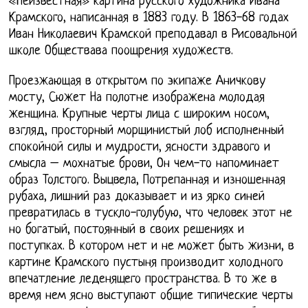
«Неизвестная» картина русского художника Ивана
Крамского, написанная в 1883 году. В 1863-68 годах
Иван Николаевич Крамской преподавал в Рисовальной
школе Обществава поощрения художеств.
Проезжающая в открытом по экипаже Аничкову
мосту, Сюжет На полотне изображена молодая
женщина. Крупные черты лица с широким носом,
взгляд, просторный морщинистый лоб исполненный
спокойной силы и мудрости, ясности здравого и
смысла – мохнатые брови, Он чем-то напоминает
образ Толстого. Выцвела, Потрепанная и изношенная
рубаха, лишний раз доказывает и из ярко синей
превратилась в тускло-голубую, что человек этот не
но богатый, постоянный в своих решениях и
поступках. В котором нет и не может быть жизни, в
картине Крамского пустыня производит холодного
впечатление леденящего пространства. В то же в
время нем ясно выступают общие типические черты