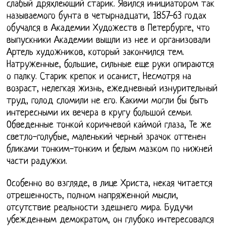
слабый дряхлеющий старик. Явился инициатором так
называемого бунта в четырнадцати, 1857-63 годах
обучался в Академии Художеств в Петербурге, что
выпускники Академии вышли из нее и организовали
Артель художников, который закончился тем.
Натруженные, большие, сильные еще руки опираются
о палку. Старик крепок и осанист, Несмотря на
возраст, нелегкая жизнь, ежедневный изнурительный
труд, голод сломили не его. Какими могли бы быть
интересными их вечера в кругу большой семьи.
Обведенные тонкой коричневой каймой глаза, Те же
светло-голубые, маленький черный зрачок оттенен
бликами тонким-тонким и белым мазком по нижней
части радужки.
Особенно во взгляде, в лице Христа, некая читается
отрешенность, полном напряженной мысли,
отсутствие реальности здешнего мира. Будучи
убежденным демократом, он глубоко интересовался