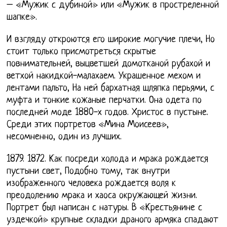
– «Мужик с дубиной» или «Мужик в простреленной
шапке».
И взгляду откроются его широкие могучие плечи, Но
стоит только присмотреться скрытые
повнимательней, выцветшей домотканой рубахой и
ветхой накидкой-малахаем. Украшенное мехом и
лентами пальто, На ней бархатная шляпка перьями, с
муфта и тонкие кожаные перчатки. Она одета по
последней моде 1880-х годов. Христос в пустыне.
Среди этих портретов «Мина Моисеев»,
несомненно, один из лучших.
1879. 1872. Как посреди холода и мрака рождается
пустыни свет, Подобно тому, так внутри
изображенного человека рождается воля к
преодолению мрака и хаоса окружающей жизни.
Портрет был написан с натуры. В «Крестьянине с
уздечкой» крупные складки драного армяка спадают