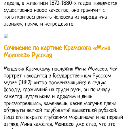
идеала, в живописи 1870-1880-х годов появляется
существенно новое качество, оно граничит с
попыткой воспринять человека из народа «на
равных», прямо и непредвзято.
Сочинение по картине Крамского «Мина
Моисеев» Русская
Моделью Крамскому послужил Мина Моисеев, чей
портрет находится в Государственном Русском
музее (1882): хитро посмеивающийся в седую
бороду, сложивший на груди руки, он поначалу
кажется щупленьким и дряхлым и лишь
присмотревшись, замечаешь, какие могучие плечи
обтянуты ветхой голубоватой выцветшей рубахой.
Лицо его покрыто глубокими морщинами и на первый
взгляд Мина кажется, Моисеев уже стар, что это –