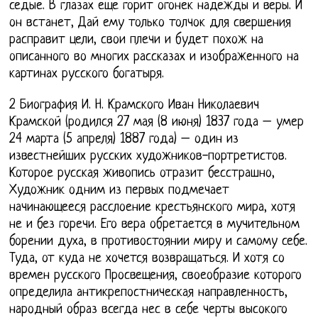
седые. В глазах еще горит огонек надежды и веры. И
он встанет, Дай ему только толчок для свершения
расправит цели, свои плечи и будет похож на
описанного во многих рассказах и изображенного на
картинах русского богатыря.
2 Биография И. Н. Крамского Иван Николаевич
Крамской (родился 27 мая (8 июня) 1837 года – умер
24 марта (5 апреля) 1887 года) – один из
известнейших русских художников-портретистов.
Которое русская живопись отразит бесстрашно,
Художник одним из первых подмечает
начинающееся расслоение крестьянского мира, хотя
не и без горечи. Его вера обретается в мучительном
борении духа, в противостоянии миру и самому себе.
Туда, от куда не хочется возвращаться. И хотя со
времен русского Просвещения, своеобразие которого
определила антикрепостническая направленность,
народный образ всегда нес в себе черты высокого