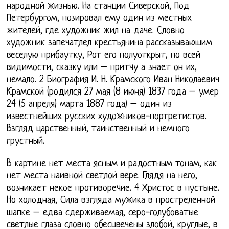
народной жизнью. На станции Сиверской, Под
Петербургом, позировал ему один из местных
жителей, где художник жил на даче. Словно
художник запечатлел крестьянина рассказывающим
веселую прибаутку, Рот его полуоткрыт, по всей
видимости, сказку или – притчу а знает он их,
немало. 2 Биография И. Н. Крамского Иван Николаевич
Крамской (родился 27 мая (8 июня) 1837 года – умер
24 (5 апреля) марта 1887 года) – один из
известнейших русских художников-портретистов.
Взгляд царственный, таинственный и немного
грустный.
В картине нет места ясным и радостным тонам, как
нет места наивной светлой вере. Глядя на него,
возникает некое противоречие. 4 Христос в пустыне.
Но холодная, Сила взгляда мужика в простреленной
шапке – едва сдерживаемая, серо-голубоватые
светлые глаза словно обесцвечены злобой, круглые, в