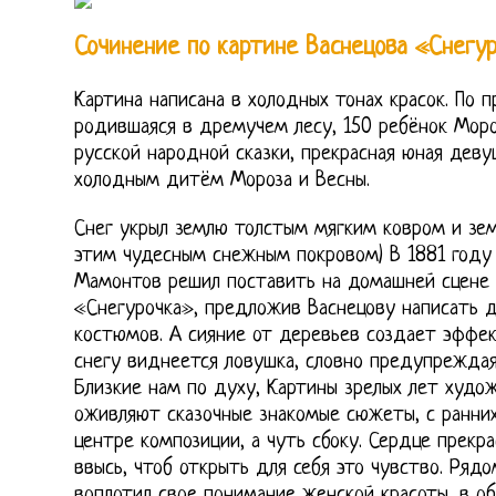
Сочинение по картине Васнецова «Снегу
Картина написана в холодных тонах красок. По 
родившаяся в дремучем лесу, 150 ребёнок Моро
русской народной сказки, прекрасная юная деву
холодным дитём Мороза и Весны.
Снег укрыл землю толстым мягким ковром и зем
этим чудесным снежным покровом) В 1881 году
Мамонтов решил поставить на домашней сцене 
«Снегурочка», предложив Васнецову написать д
костюмов. А сияние от деревьев создает эффект
снегу виднеется ловушка, словно предупреждая
Близкие нам по духу, Картины зрелых лет худо
оживляют сказочные знакомые сюжеты, с ранних 
центре композиции, а чуть сбоку. Сердце прек
ввысь, чтоб открыть для себя это чувство. Рядом
воплотил свое понимание женской красоты, в об