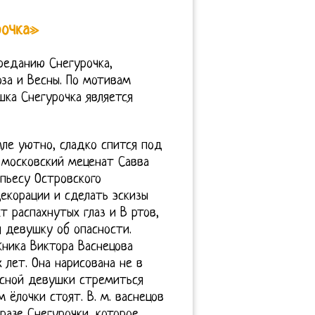
рочка»
преданию Снегурочка,
за и Весны. По мотивам
шка Снегурочка является
ле уютно, сладко спится под
 московский меценат Савва
пьесу Островского
екорации и сделать эскизы
 распахнутых глаз и В ртов,
 девушку об опасности.
жника Виктора Васнецова
лет. Она нарисована не в
расной девушки стремиться
 ёлочки стоят. В. м. васнецов
разе Снегурочки, которое