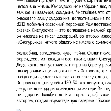
–– полюбится один. Там, в глубине картины ви
наполнена жизнь. Как художник изобразил лес, 
земное и неземное, создание, Чистейшее что ст
очаровало душу художника, воплотившись на по
8212 любимый сказочный персонаж Рождественск
сказках Снегурочка – это воплощение нежной кр
он никогда не писал декораций, во-вторых изве
«Снегурочка» ничего общего не имела с сочинен
Волшебная, загадочная, чудо, тайна. Слышит см
Берендеева из посада и все-таки слышит Снегу
Леля, когда они устраивают игры на берегу реки
планировалась постановка пьесы Островского с
начал свой создавать шедевр по заказу одного 
Островского Снегурочка 150150 это девушка, с
лесу, не доверяя легкомысленной матери Весне,
нет дороги. Полюбит дочь и сгорит в любовном о
автором, создал изумительную галерею образов 