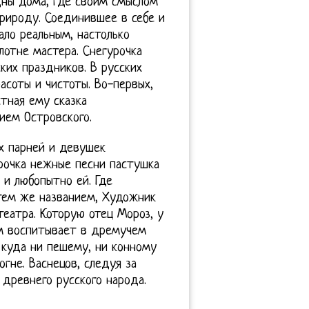
дны дома, где своим смыслом
природу. Соединившее в себе и
ало реальным, настолько
лотне мастера. Снегурочка
их праздников. В русских
асоты и чистоты. Во-первых,
стная ему сказка
ием Островского.
ех парней и девушек
рочка нежные песни пастушка
 и любопытно ей. Где
 тем же названием, Художник
театра. Которую отец Мороз, у
ам воспитывает в дремучем
 куда ни пешему, ни конному
гне. Васнецов, следуя за
древнего русского народа.