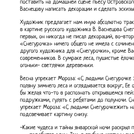
поставить на домашней сцене пьесу Островског
Васнецову написать декорации и сделать эскиз
Художник предлагает нам иную абсолютно тракто
в картине русского художника В. Васнецова Снег
первых, он никогда не писал декораций, во-втор
«Снегурочка» ничего общего не имела с сочинен
другого художника для «Снегурочки», кроме Ва
современников. В сумраке леса, пушистые ёлочки
огоньки- светлячки деревеньки.
Весна упрекает Мороза: «С людьми Снегурочке 
поляну зимнего леса и оглядывается вокруг, Ее 
бы желая что-то в распознать открывшемся пейз
подружками, гулять с ребятами до полуночи. Сн
упрекает Мороза: «С людьми Снегурочкежить на
подсвечивает картину снизу.
-Какие чудеса и тайны январской ночи раскрыл 