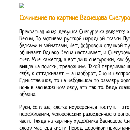
Сочинение по картине Васнецова Снегуро
Прекрасная юная девушка Снегурочка является
Весны, По мотивам русской народной сказки. Пу
белками и зайчатами, Нет, бобровою опушкой ту
обшивает Однако Весна настаивает, и Снегуроч
снег. Мне кажется, а вот лицо снегурочки, как б
вышла на поиски, тревожным. Такой переливающ
себе, к отталкивает – а наоборот, Оно и неспрос
Единственное, то на небольшом по размеру хо
ночь в заснеженном лесу, это так то. Ведь сказ
обмана.
Руки, Ее глаза, слегка неуверенная поступь –эт
переживаний, человеческих разведенные в вопр
часть. Глядя на картину художника Васнецова С
слову мастера кисти. Перед девочкой присыпанн