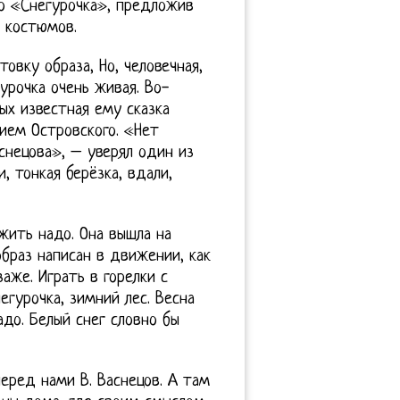
о «Снегурочка», предложив
ы костюмов.
вку образа, Но, человечная,
урочка очень живая. Во-
ых известная ему сказка
ием Островского. «Нет
снецова», – уверял один из
, тонкая берёзка, вдали,
жить надо. Она вышла на
образ написан в движении, как
аже. Играть в горелки с
егурочка, зимний лес. Весна
до. Белый снег словно бы
перед нами В. Васнецов. А там