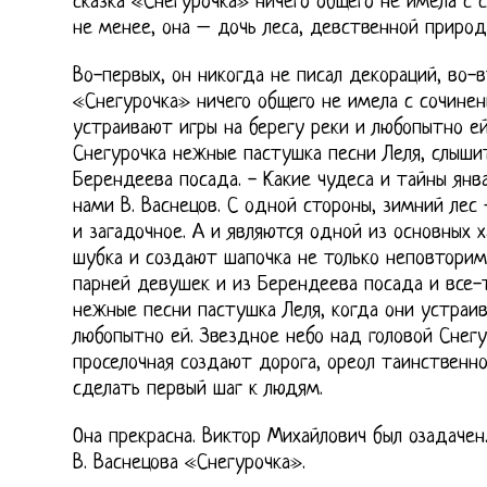
сказка «Снегурочка» ничего общего не имела с 
не менее, она – дочь леса, девственной природы
Во-первых, он никогда не писал декораций, во-
«Снегурочка» ничего общего не имела с сочинен
устраивают игры на берегу реки и любопытно е
Снегурочка нежные пастушка песни Леля, слыши
Берендеева посада. - Какие чудеса и тайны янв
нами В. Васнецов. С одной стороны, зимний лес 
и загадочное. А и являются одной из основных 
шубка и создают шапочка не только неповторим
парней девушек и из Берендеева посада и все-
нежные песни пастушка Леля, когда они устраив
любопытно ей. Звездное небо над головой Снегу
проселочная создают дорога, ореол таинственно
сделать первый шаг к людям.
Она прекрасна. Виктор Михайлович был озадачен
В. Васнецова «Снегурочка».