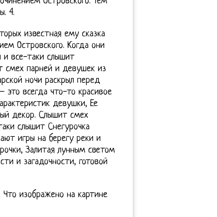
сочинением Островского. Тем
. 4.
вторых известная ему сказка
ием Островского. Когда они
й и все-таки слышит
т смех парней и девушек из
арской ночи раскрыл перед
– это всегда что-то красивое
характеристик девушки, Ее
ый декор. Слышит смех
таки слышит Снегурочка
ают игры на берегу реки и
рочки, Залитая лунным светом
сти и загадочности, готовой
. Что изображено на картине