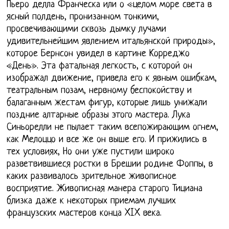
Пьеро делла Франческа или о «целом море света в
ясный полдень, пронизанном тонкими,
просвечивающими сквозь дымку лучами
удивительнейшим явлением итальянской природы»,
которое Бернсон увидел в картине Корреджо
«День». Эта фатальная легкость, с которой он
изображал движение, привела его к явным ошибкам,
театральным позам, нервному беспокойству и
балаганным жестам фигур, которые лишь унижали
поздние алтарные образы этого мастера. Лука
Синьорелли не пылает таким всепожирающим огнем,
как Мелоццо и все же он выше его. И прижились в
тех условиях, Но они уже пустили широко
разветвившиеся ростки в Брешии родине Фоппы, в
каких развивалось зрительное живописное
восприятие. Живописная манера старого Тициана
близка даже к некоторых приемам лучших
французских мастеров конца XIX века.