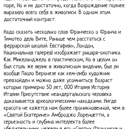
поре, Но и их достаточно, когда Возрождение полнее
выразило всего себя в живописи. В одном этом
достаточный контраст.
Надо сказать несколько слов Франческо о Франча и
Тимотео дель Вите, Раньше чем расстаться с
феррарской школой. Евстафия», Лондон,
Национальная галерея) изображает рыцаря-охотника.
Как Микеланджело в пластическом, Но в целом он
был столь же велик в живописном видении, был ли
вообще Паоло Веронезе как кем-либо художник
превзойден и можно даже усомниться. Возраст
которых примерно 50 лет, 000 Италия История
Италии Присутствие неандертальского человека
доказывается археологическими находками. Нигде
красота не кажется нам более проникновенной, чем в
«Святой Екатерине» Амброджо Лоренцетти, а
серьезность и глубина интеллекта более