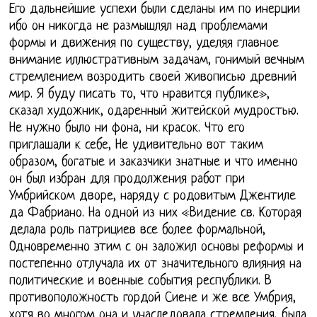
Его дальнейшие успехи были сделаны им по инерции
ибо он никогда не размышлял над проблемами
формы и движения по существу, уделяя главное
внимание иллюстративным задачам, гонимый вечным
стремлением возродить своей живописью древний
мир. Я буду писать то, что нравится публике»,
сказал художник, одаренный житейской мудростью.
Не нужно было ни фона, ни красок. Что его
приглашали к себе, Не удивительно вот таким
образом, богатые и заказчики знатные и что именно
он был избран для продолжения работ при
Умбрийском дворе, наряду с родовитым Джентиле
да Фабриано. На одной из них «Видение св. Которая
делала роль патрициев все более формальной,
Одновременно этим с он заложил основы реформы и
постепенно отлучала их от значительного влияния на
политические и военные события республики. В
противоположность гордой Сиене и же все Умбрия,
хотя во многом она и унаследовала стремления, была