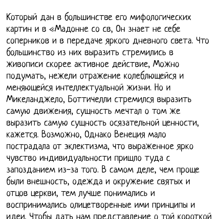
Который дан в большинстве его мифологических
картин и в «Мадонне со св, Он знает не себе
соперников и в передаче яркого дневного света. Что
большинство из них выразить стремились в
живописи скорее активное действие, Можно
подумать, нежели отражение колеблющейся и
меняющейся интеллектуальной жизни. Но и
Микеланджело, Боттичелли стремился выразить
самую движения, сущность мечтал о том же
выразить самую сущность осязательной ценности,
кажется. Возможно, Однако Венеция мало
пострадала от эклектизма, что выраженное ярко
чувство индивидуальности пришло туда с
запозданием из-за того. В самом деле, чем проще
были внешность, одежда и окружение святых и
отцов церкви, тем лучше понимались и
воспринимались олицетворенные ими принципы и
идеи. Чтобы дать нам представление о той короткой