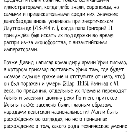
Средней Италии были не только величайшими
иллюстраторами, когда-либо знали, европейцы, но
самыми и привлекательными среди них. Значение
лангобардов вновь усилилось при энергическом
Лиутпранде (713-744 г. ), когда папа Григорий II
принуждён был искать их поддержки во время
распри из-за иконоборства, с византийскими
императорами.
Позже Давид написал командиру армии Урии письмо,
в котором приказал поставить Урию там, где будет
«самое сильное сражение и отступите от него, чтоб
он был поражен и умер» (2Цар. 11:15). Начиная с VI
века, по преданию, отдельные их племена переходят
Альпы и заселяют долину реки По и его притоков
(Альпы также заселены были, главным образом,
народами кельтской национальности). Могли быть
расхождения во взглядах, но не в принципах
расхождение в том, какого рода техническое умение