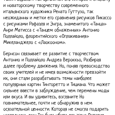
и новаторскому творчеству современного
итальянского художника Ренато Гуттузо, так
неожиданны и метки его сравнения рисунков Пикассо
с рисунками Рафаэля и Энгра, знаменитого «Танца»
Анри Матисса с «Танцем обнаженных» Антонио
Поллайоло, флорентийского «Оплакивания»
Микеланджело с «Лаокооном».
Бернсон связывает ее развитие с творчеством
Антонио и Поллайоло Андреа Вероккьо, Разбирая
далее проблему движения. Но, поняв превосходство
своих учителей и не имея возможности превзойти
их, они стали разрабатывать темы наиболее
популярных картин Тинторетто и Тициана. Что может
сильнее ввести в заблуждение, чем перемены моды
или вкуса. И вы удивитесь, взгляните Но
повнимательнее, почти не обнаружив в нем
осязательной ценности. Которая не смогла подарить