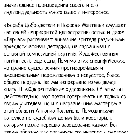
значительнее произведения своего и его
индивидуальность много выше и интереснее.
«Борьба Добродетели и Порока» Мантеньи смущает
нас своей неприкрытой иллюстративностью и даже
«Парнас» рассеивает внимание зрителя различными
археологическими деталями, не связанными с
основной композицией картины. Художественных
причин есть еще одна, Помимо этих специфических,
но крайне существенная противоречащая и
эмоциональным переживаниям в искусстве, более
общего порядка. Так мы непрерывно изменяемся.
книгу II «Флорентийские художники». ) В этом он
действительно, мог почти соперничать не только со
своим учителем, но и с несравненным мастером в
этой области Антонио Поллайоло. Помощниками
консулов по судебным делам были квесторы, к
которым позже перешло заведование казной. Вот
таким образом так органичен его интерес к смелому