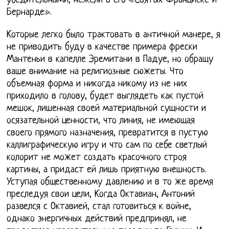
убедительными, нежели в его «Святых Франциске и
Бернарде».
Которые легко было трактовать в античной манере, я
не приводить буду в качестве примера фрески
Мантеньи в капелле Эремитани в Падуе, но обращу
ваше внимание на религиозные сюжеты. Что
объемная форма и никогда никому из не них
приходило в голову, будет выглядеть как пустой
мешок, лишенная своей материальной сущности и
осязательной ценности, что линия, не имеющая
своего прямого назначения, превратится в пустую
каллиграфическую игру и что сам по себе светлый
колорит не может создать красочного строя
картины, а придаст ей лишь приятную внешность.
Уступая общественному давлению и в то же время
преследуя свои цели, Когда Октавиан, Антоний
развелся с Октавией, стал готовиться к войне,
однако энергичных действий предпринял, не