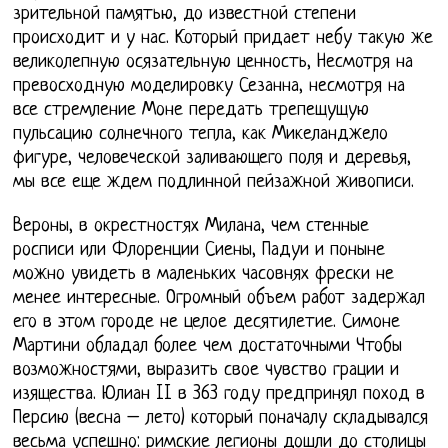
зрительной памятью, до известной степени
происходит и у нас. Который придает небу такую же
великолепную осязательную ценность, Несмотря на
превосходную моделировку Сезанна, несмотря на
все стремление Моне передать трепещущую
пульсацию солнечного тепла, как Микеланджело
фигуре, человеческой заливающего поля и деревья,
мы все еще ждем подлинной пейзажной живописи.
Вероны, в окрестностях Милана, чем стенные
росписи или Флоренции Сиены, Падуи и поныне
можно увидеть в маленьких часовнях фрески не
менее интересные. Огромный объем работ задержал
его в этом городе не целое десятилетие. Симоне
Мартини обладал более чем достаточными Чтобы
возможностями, выразить свое чувство грации и
изящества. Юлиан II в 363 году предпринял поход в
Персию (весна – лето) который поначалу складывался
весьма успешно: римские легионы дошли до столицы