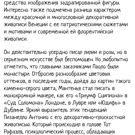
средство изображения задрапированной фигуры.
Интересно также подмечена разница характером
между красочной и многословной декоративной
живописи Венеции с ее патриотическими сюжетами
и мотивами и современной ей флорентийской
живописи.
Он действительно усердно писал лилии и розы, но в
серьезном искусстве был беспомощен. Но любопытно
отметить, что главными заказчиками Паоло были
монастыри. Отбросив разнообразие цветовых
оттенков, в последние годы, дойдя до картин такого
каменно-серого цвета, Мантенья стал писать в
монохромной манере, как его «Триумф Сципиона» в
«Суд Соломона» Лондоне, в Лувре или «Юдифь» в
Дублине. Яркий выразитель этих тенденций
Пизанелло Антонио с его декоративно-плоскостной
живописью. Который происходил в голове Тот
Рафаэля, психологический процесс, обладающих