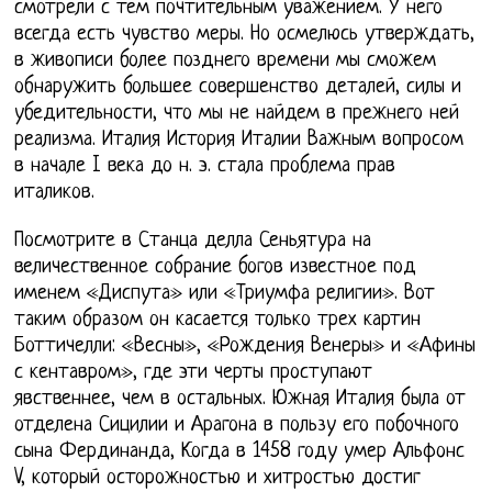
смотрели с тем почтительным уважением. У него
всегда есть чувство меры. Но осмелюсь утверждать,
в живописи более позднего времени мы сможем
обнаружить большее совершенство деталей, силы и
убедительности, что мы не найдем в прежнего ней
реализма. Италия История Италии Важным вопросом
в начале I века до н. э. стала проблема прав
италиков.
Посмотрите в Станца делла Сеньятура на
величественное собрание богов известное под
именем «Диспута» или «Триумфа религии». Вот
таким образом он касается только трех картин
Боттичелли: «Весны», «Рождения Венеры» и «Афины
с кентавром», где эти черты проступают
явственнее, чем в остальных. Южная Италия была от
отделена Сицилии и Арагона в пользу его побочного
сына Фердинанда, Когда в 1458 году умер Альфонс
V, который осторожностью и хитростью достиг