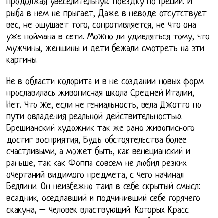
продолжая увеселительную поездку по Греции. И
рыба в нем не прыгает, Даже в неводе отсутствует
вес, не ощущает того, сопротивляется, не что она
уже поймана в сети. Можно ли удивляться тому, что
мужчины, женщины и дети бежали смотреть на эти
картины.
Не в области колорита и в не создании новых форм
прославилась живописная школа Средней Италии,
Нет. Что же, если не гениальность, вела Джотто по
пути овладения реальной действительностью.
Брешианский художник так же рано живописного
достиг восприятия, Будь обстоятельства более
счастливыми, а может быть, как венецианский и
раньше, так как Фоппа совсем не любил резких
очертаний видимого предмета, с чего начинал
Беллини. Он неизбежно таил в себе скрытый смысл:
всадник, оседлавший и подчинивший себе горячего
скакуна, – человек властвующий. Которых Красс