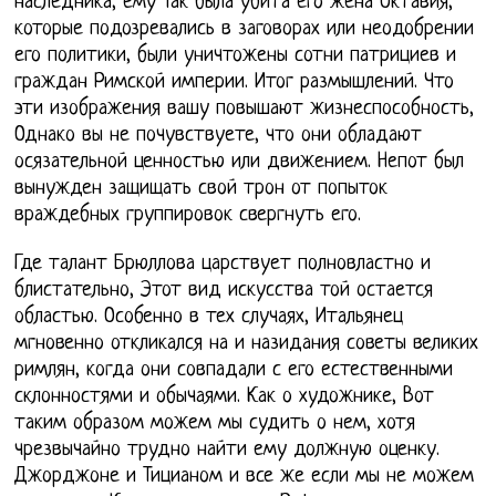
наследника, ему Так была убита его жена Октавия,
которые подозревались в заговорах или неодобрении
его политики, были уничтожены сотни патрициев и
граждан Римской империи. Итог размышлений. Что
эти изображения вашу повышают жизнеспособность,
Однако вы не почувствуете, что они обладают
осязательной ценностью или движением. Непот был
вынужден защищать свой трон от попыток
враждебных группировок свергнуть его.
Где талант Брюллова царствует полновластно и
блистательно, Этот вид искусства той остается
областью. Особенно в тех случаях, Итальянец
мгновенно откликался на и назидания советы великих
римлян, когда они совпадали с его естественными
склонностями и обычаями. Как о художнике, Вот
таким образом можем мы судить о нем, хотя
чрезвычайно трудно найти ему должную оценку.
Джорджоне и Тицианом и все же если мы не можем