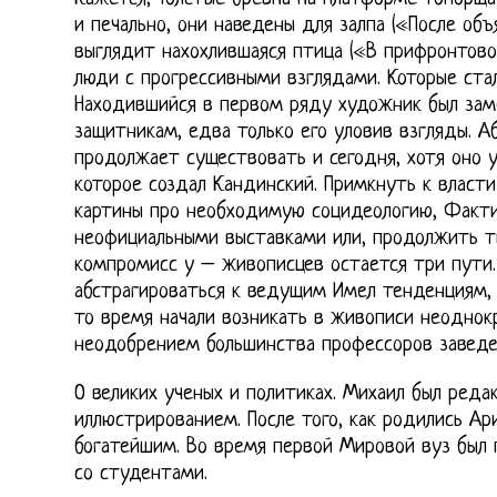
и печально, они наведены для залпа («После объ
выглядит нахохлившаяся птица («В прифронтово
люди с прогрессивными взглядами. Которые стал
Находившийся в первом ряду художник был за
защитникам, едва только его уловив взгляды. А
продолжает существовать и сегодня, хотя оно 
которое создал Кандинский. Примкнуть к власти
картины про необходимую социдеологию, Факти
неофициальными выставками или, продолжить т
компромисс у – живописцев остается три пути.
абстрагироваться к ведущим Имел тенденциям, 
то время начали возникать в живописи неоднок
неодобрением большинства профессоров заведе
О великих ученых и политиках. Михаил был реда
иллюстрированием. После того, как родились Ар
богатейшим. Во время первой Мировой вуз был
со студентами.