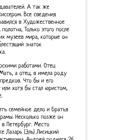
давателей. А так же
жиссером. Все сведения
равился в Художественное
 полотна, Только этого после
их музеев мира, которые он
блестящий знаток
ка.
рскими работами. Отец
Мать, а отец, в имела роду
предков. Что бы и его
 или хотя бы стал юристом,
.
ть семейное дело и Братья
рамы. Несколько позже он
 в Петербург. Место
е Лазарь (Эль) Лисицкий
уктивизма. Андрей родился 26