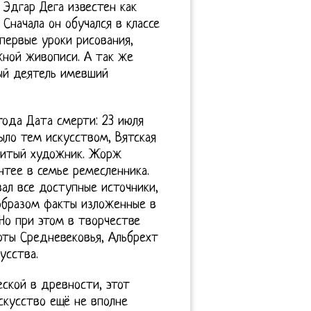
 Эдгар Дега известен как
Сначала он обучался в классе
первые уроки рисования,
ажной живописи. А так же
ый деятель имевший
года Дата смерти: 23 июля
ыло тем искусством, Вятская
нитый художник. Жорж
нтее в семье ремесленника.
вал все доступные источники,
образом факты изложенные в
Но при этом в творчестве
ты Средневековья, Альбрехт
усства.
ской в древности, этот
скусство ещё не вполне