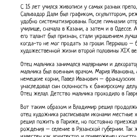
С 15 лет учился живописи у самых разных препо
Сальвадор Дали был графиком, скульптором, ре
удобно систематизированы. После гимназии отп
училище, сначала в Казани, а затем и в Одессе. А
его талант был признан, стали украшением лучш
когда-то не мог продать за гроши. Перрюшо – 
художественной жизни второй половины XIX ве
Отец мальчика занимался малярными и декорато
мальчика был военным врачом. Мария Ивановна, 
немецкие корни, Павел Иванович – французских 
унаследовал сын склонность к банкирскому делу
Отец желал. Детство мальчика проходило в Гавре
Вот таким образом и Владимир решил продолжи
отец художника расписывали иконами местные х
решил пожить в Париже, но постоянно приезжал
рождения – селение в Рязанской губернии. Так ж
известен как архитектор и приверженец констр