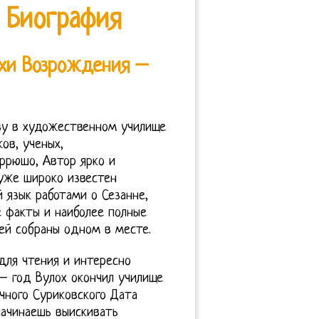
 Биография
охи Возрождения –
тву в художественном училище
ов, ученых,
еррюшо, Автор ярко и
, уже широко известен
 язык работами о Сезанне,
е факты и наиболее полные
ей собраны одном в месте.
для чтения и интересно
– год Вулох окончил училище
чного Суриковского Дата
начинаешь выискивать