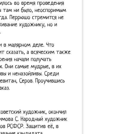
чилось во время проведения
бы там ни было, неоспоримым
егда. Перрюшо стремится не
живание художнику, но и
.
и в малярном деле. Что
ит сказать, а всяческим также
рения начали получать
. Они самые мудрые, в их
ивы и неназойливы. Среди
Левитан, Серов. Проучившись
каз.
советский художник, окончил
симова С. Народный художник
ов РСФСР. Защитив её, в
 звание кандидата