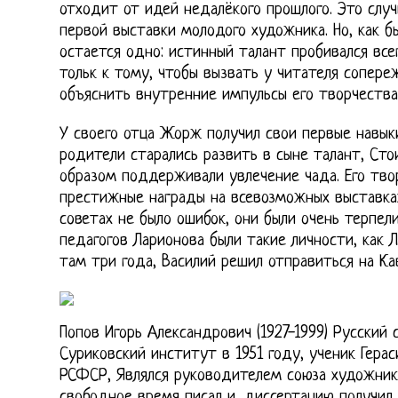
отходит от идей недалёкого прошлого. Это слу
первой выставки молодого художника. Но, как 
остается одно: истинный талант пробивался вс
тольк к тому, чтобы вызвать у читателя сопере
объяснить внутренние импульсы его творчества
У своего отца Жорж получил свои первые навык
родители старались развить в сыне талант, Сто
образом поддерживали увлечение чада. Его тво
престижные награды на всевозможных выставках
советах не было ошибок, они были очень терпел
педагогов Ларионова были такие личности, как 
там три года, Василий решил отправиться на Кав
Попов Игорь Александрович (1927-1999) Русский 
Суриковский институт в 1951 году, ученик Гера
РСФСР, Являлся руководителем союза художник
свободное время писал и, диссертацию получил