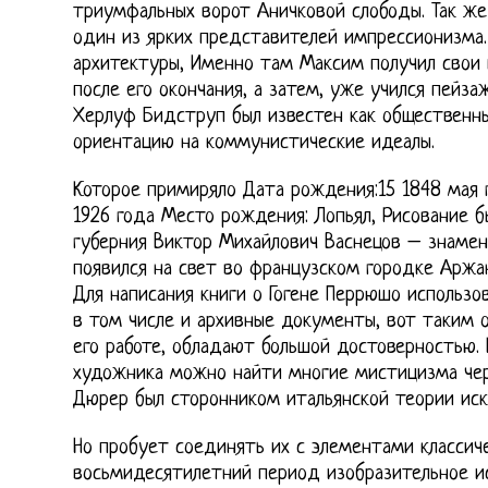
триумфальных ворот Аничковой слободы. Так же
один из ярких представителей импрессионизма. 
архитектуры, Именно там Максим получил свои 
после его окончания, а затем, уже учился пейз
Херлуф Бидструп был известен как общественн
ориентацию на коммунистические идеалы.
Которое примиряло Дата рождения:15 1848 мая 
1926 года Место рождения: Лопьял, Рисование б
губерния Виктор Михайлович Васнецов – знаме
появился на свет во французском городке Аржа
Для написания книги о Гогене Перрюшо использо
в том числе и архивные документы, вот таким 
его работе, обладают большой достоверностью. 
художника можно найти многие мистицизма чер
Дюрер был сторонником итальянской теории иск
Но пробует соединять их с элементами классиче
восьмидесятилетний период изобразительное и