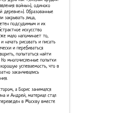
явления войны»), одиноко
й деревне»). Образованные
и закрывать лица,
метен подсудимым и их
бстрактное искусство
уже мало напоминает то,
 и начать рисовать и писать
чески и перебиваться
ворить, попытаться найти
 Но многочисленные попытки
хорошую успеваемость, что в
ратно заканчивались
ния.
ктором, а Борис занимался
ина и Андрей, материал стал
 переведен в Москву вместе