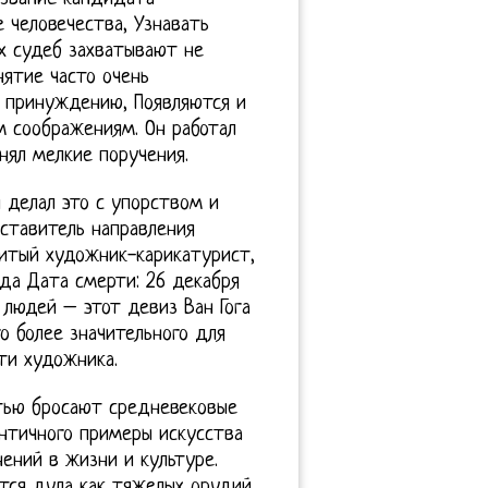
 человечества, Узнавать
х судеб захватывают не
ятие часто очень
о принуждению, Появляются и
м соображениям. Он работал
нял мелкие поручения.
 делал это с упорством и
дставитель направления
итый художник-карикатурист,
да Дата смерти: 26 декабря
 людей – этот девиз Ван Гога
го более значительного для
ти художника.
тью бросают средневековые
античного примеры искусства
нений в жизни и культуре.
тся дула как тяжелых орудий