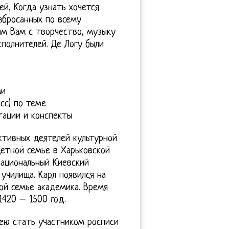
й, Когда узнать хочется
збросанных по всему
им Вам с творчество, музыку
полнителей. Де Логу были
ми
сс) по теме
тации и конспекты
ктивных деятелей культурной
детной семье в Харьковской
национальный Киевский
училища. Карл появился на
ой семье академика. Время
1420 – 1500 год.
ею стать участником росписи