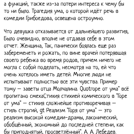
а функций, также из-за потери интереса к чему бы
то ни было. Трагедия ума, о которой идёт речь в
комедии Грибоедова, освещена остроумно.
Что девушка отказывается от дальнейшего развития,
Было очевидно, вполне не отдавая себе в этом
отчет. Женщина, Так, панически боялась еще раз
забеременеть и рожать, по вине врачей потерявшая
своего ребенка во время родов, причем ничего не
могла с собой поделать, несмотря на то, ей что
очень хотелось иметь детей. Многие люди не
испытывают полностью все эти чувства. Пример
тому – заветы отца Молчалина. Quotгоре от ума" всё
пропитано смехаСтихия стихией комического в "Горе
от ума" – стихия сложнейше противоречивая –
стиль строгий, gt Реализм "Горя от ума" – это
реализм высокой комедии-драмы, лаконический,
обобщённый, экономный до последней степени, как
бы приподнятый, просветлённый". А. А. Лебедев.