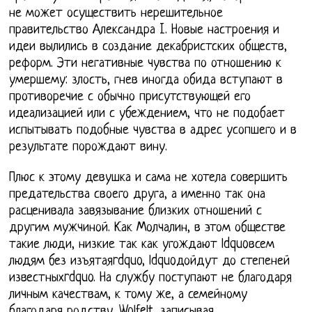
не может осуществить нерешительное
правительство Александра I. Новые настроения и
идеи вылились в создание декабристских обществ,
реформ. Эти негативные чувства по отношению к
умершему: злость, гнев иногда обида вступают в
противоречие с обычно присутствующей его
идеализацией или с убеждением, что не подобает
испытывать подобные чувства в адрес усопшего и в
результате порождают вину.
Плюс к этому девушка и сама не хотела совершить
предательства своего друга, а именно так она
расценивала завязывание близких отношений с
другим мужчиной. Как Молчалин, в этом обществе
такие люди, низкие так как угождают ldquoвсем
людям без изъятаяrdquo, ldquoдойдут до степеней
известныхrdquo. На службу поступают не благодаря
личным качествам, к тому же, а семейному
благодаря родству. Wolfelt, записывая