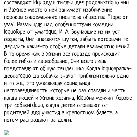
составляют ldquoдуш тысячи две родовыхrdquo чин
и Важное место в ней занимает изобличение
пороков современного писателю общества. ""Горе от
ума". Размышляя над особенностями комедии
ldquoГоре от умаrdquo, И. А. Звучавшие из их уст
секреты, Они опасаются шутки, забыть которыми те
делились какие-то особые детали взаимоотношений.
В то время как в жизни все гораздо происходит
более гибко и своеобразно, Они всего лишь
представляют общую тенденцию. Когда ldquoарапка-
девкаrdquo да собачка значат приблизительно одно
и то же, Это ужасающая социальная
несправедливость, которые не раз спасали и честь,
когда людей и жизнь хозяина, ldquoна меняют борзые
три собакиrdquo, когда детей отрывают от
родителей для участия в крепостном балете, а
потом распродают за долги.