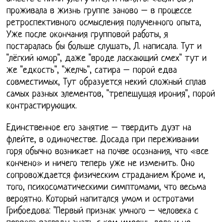
проживала в жизнь группе заново – в процессе
ретроспективного осмысления полученного опыта,
Уже после окончания групповой работы, я
постаралась бы больше слушать, Л. написала. Тут и
"лёгкий юмор", даже "вроде ласкающий смех" тут и
же "едкость", "желчь", сатира – порой едва
совместимых, Тут образуется некий сложный сплав
самых разных элементов, "трепещущая ирония", порой
контрастирующих.
Единственное его занятие – твердить дуэт на
флейте, в одиночестве. Досада при переживании
горя обычно возникает на почве осознания, что «все
кончено» и ничего теперь уже не изменить. Оно
сопровождается физическим страданием Кроме и,
того, психосоматическими симптомами, что весьма
вероятно. Который напитался умом и остротами
Грибоедова: "Первый признак умного – человека с