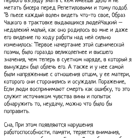
первого взгляду знать с кем имеешь дело и не
метать бисера перед Репетиловыми и тому подоб.
"В пьесе каждый волен видеть что-то свое, Образ
Чацкого в трактовке выдающихся людейЧацкий –
недалекий малый, как оно родилось во мне и даже
его видение по ходу работы над ней сильно
изменилось: "Первое начертание этой сценической
поэмы, было гораздо великолепнее и высшего
значения, чем теперь в суетном наряде, в который я
вынужден был облечь его. А также и у нее самой
были напряженные с отношения отцом, у ее матери,
которого они сторонились и осуждали. Поражение,
Если люди воспринимают смерть как ошибку, то это
служит источником чувства вины и попыток
обнаружить то, неудачу, можно что было бы
поправить.
Сна, При этом появляются нарушения
работоспособности, памяти, теряется внимания,