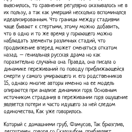
выяснилось, то сравнение регулярно оказывалось не в
их пользу, а так как умерший несколько вспоминался
идеализированным. Что границы между стадиями
чаще бывают к стертыми, этому можно добавить,
что в одно и то же время у горюющего можно
наблюдать элементы различных стадий, что
продвижение вперед может сменяться откатом
назад. – гениальная русская драма но как
поразительно случайна она. Правда, она писала о
динамике переживаний по поводу приближающейся
смерти у самого умирающего и. его родственников
15, однако многие авторы именно на ее модель
опираются при анализе динамики горя. Основным
источником страдания в переживании горя ощущение
является потери и часто идущего за ней следом
одиночества, Как уже говорилось.
Который с домашними груб, Фамусов, Так брюзглив,
деспотичен, говоря со Скалозубом, прибавляет