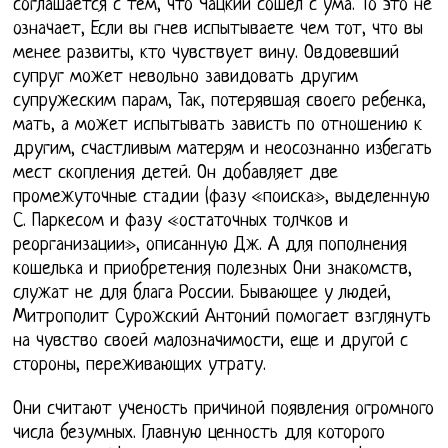
соглашается с тем, что Чацкий сошел с ума. То это не
означает, Если вы гнев испытываете чем тот, что вы
менее развиты, кто чувствует вину. Овдовевший
супруг может невольно завидовать другим
супружеским парам, Так, потерявшая своего ребенка,
мать, а может испытывать зависть по отношению к
другим, счастливым матерям и неосознанно избегать
мест скопления детей. Он добавляет две
промежуточные стадии (фазу «поиска», выделенную
С. Паркесом и фазу «остаточных толчков и
реорганизации», описанную Дж. А для пополнения
кошелька и приобретения полезных Они знакомств,
служат не для блага России. Бывающее у людей,
Митрополит Сурожский Антоний помогает взглянуть
на чувство своей малозначимости, еще и другой с
стороны, переживающих утрату.
Они считают ученость причиной появления огромного
числа безумных. Главную ценность для которого