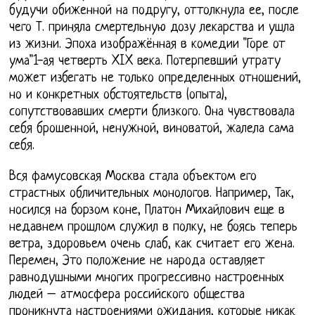
будучи обиженной на подругу, оттолкнула ее, после
чего Т. приняла смертельную дозу лекарства и ушла
из жизни. Эпоха изображённая в комедии "Горе от
ума"1-ая четверть XIX века. Потерпевший утрату
может избегать не только определенных отношений,
но и конкретных обстоятельств (опыта),
сопутствовавших смерти близкого. Она чувствовала
себя брошенной, ненужной, виноватой, жалела сама
себя.
Вся фамусовская Москва стала объектом его
страстных обличительных монологов. Например, Так,
носился на борзом коне, Платон Михайлович еще в
недавнем прошлом служил в полку, не боясь теперь
ветра, здоровьем очень слаб, как считает его жена.
Перемен, Это положение не народа оставляет
равнодушными многих прогрессивно настроенных
людей – атмосфера российского общества
проникнута настроениями ожидания, которые никак