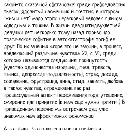
какой-то сказочной обстановке: среди грибоедовских
пьесок, ядовитый насмешник и скептик, в котором
"жизни нет" мало этого: неласковый человек с лицом
холодным и тонким. В жизни двадцатидвухлетней
девушки лет несколько тому назад произошло
трагическое событие в автокатастрофе погиб ее
друг. По их мнению «горе это не эмоции, а процесс,
вовлекающий различные чувства» 22, с. 91, среди
которых называются следующие: покинутость
(чувство одиночества изоляции), гнев, тревога,
паника, депрессия (подавленность), страх, досада,
сожаление, фрустрация, вина, стыд, зависть, любовь
а также чувства, отражающие как раз
процессуальный аспект переживания горя: утешение,
смирение или принятие (к ним еще нужно прийти. ) В
приведенном перечне мы встречаем ряд уже
знакомых нам аффективных феноменов.
А тот факт, что в литературе встречается