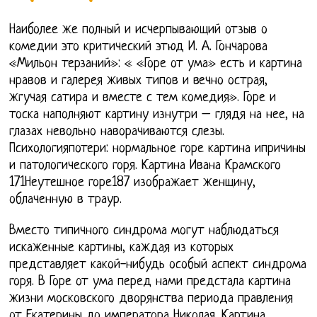
Наиболее же полный и исчерпывающий отзыв о
комедии это критический этюд И. А. Гончарова
«Мильон терзаний»: « «Горе от ума» есть и картина
нравов и галерея живых типов и вечно острая,
жгучая сатира и вместе с тем комедия». Горе и
тоска наполняют картину изнутри – глядя на нее, на
глазах невольно наворачиваются слезы.
Психологияпотери: нормальное горе картина ипричины
и патологического горя. Картина Ивана Крамского
171Неутешное горе187 изображает женщину,
облаченную в траур.
Вместо типичного синдрома могут наблюдаться
искаженные картины, каждая из которых
представляет какой-нибудь особый аспект синдрома
горя. В Горе от ума перед нами предстала картина
жизни московского дворянства периода правления
от Екатерины до императора Николая. Картина