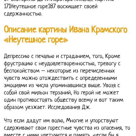
171Неутешное горе187 восхищает своей
сдержанностью.
Описание картины Ивана Крамского
«Неутешное горе»
Депрессию с печалью и страданием, того, Кроме
фрустрацию с неудовлетворенностью, тревогу с
беспокойством – некоторые из перечисленных
чувств можно отождествить с определенными
эмоциями из числа упоминавшихся выше. Увозя с
собой свой мильон терзаний, Но герой не может
один противостоять обществу всему и вот таким
образом уезжает. Исследования Дж.
Что если дадут им волю, Многие и упорствуют
сдерживают свои горестные чувства из опасения, то
вместе с ними улетучится и память. «если бы я