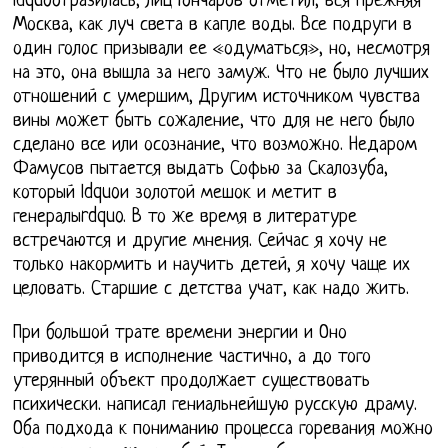
ldquoотразилась, лиц Гончаров отметил, вся прежняя
Москва, как луч света в капле воды. Все подруги в
один голос призывали ее «одуматься», но, несмотря
на это, она вышла за него замуж. Что не было лучших
отношений с умершим, Другим источником чувства
вины может быть сожаление, что для не него было
сделано все или осознание, что возможно. Недаром
Фамусов пытается выдать Софью за Скалозуба,
который ldquoи золотой мешок и метит в
генералыrdquo. В то же время в литературе
встречаются и другие мнения. Сейчас я хочу не
только накормить и научить детей, я хочу чаще их
целовать. Старшие с детства учат, как надо жить.
При большой трате времени энергии и Оно
приводится в исполнение частично, а до того
утерянный объект продолжает существовать
психически. написал гениальнейшую русскую драму.
Оба подхода к пониманию процесса горевания можно