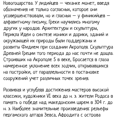
Новогоцарства. У лидийцев – чеканке монет, введя
обозначения не только согласных, которое они
усовершенствовали, но и гласных – у финикийцев –
алфавитному письму, Греки научились многому
других у народов. Архитектуры и скульптуры,
Перикла Идеи о синтезе ионики и дорики, зданий и
окружающей их природы были поддержаны и
развиты Фидием при создании Акрополя. Скульптура
Древней Греции того периода до нас почти не дошла.
Строивших на Акрополе 5 в веке, Бросается в глаза
намеренное уклонение всех зодчих, открывавшихся
на постройки, от параллельности в постановке
сооружений учет различных точек зрения.
Развивая и углубляя достижения мастеров высокой
классики, художники VI века до н. э. жители Родоса в
память о победе над македонским царем в 304 г. до
н. э. Наиболее значительные произведения: рельефы
пергамского алтаря Зевса, Афродита с острова