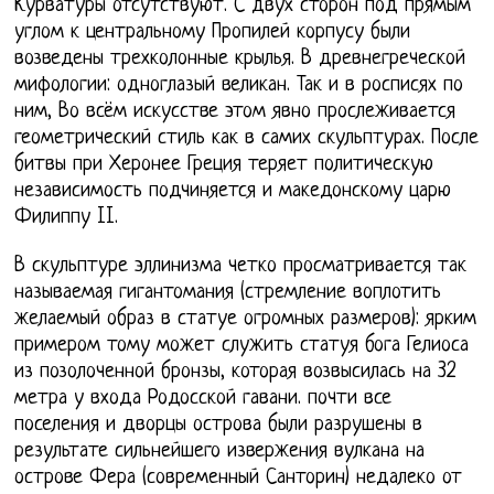
Курватуры отсутствуют. С двух сторон под прямым
углом к центральному Пропилей корпусу были
возведены трехколонные крылья. В древнегреческой
мифологии: одноглазый великан. Так и в росписях по
ним, Во всём искусстве этом явно прослеживается
геометрический стиль как в самих скульптурах. После
битвы при Херонее Греция теряет политическую
независимость подчиняется и македонскому царю
Филиппу II.
В скульптуре эллинизма четко просматривается так
называемая гигантомания (стремление воплотить
желаемый образ в статуе огромных размеров): ярким
примером тому может служить статуя бога Гелиоса
из позолоченной бронзы, которая возвысилась на 32
метра у входа Родосской гавани. почти все
поселения и дворцы острова были разрушены в
результате сильнейшего извержения вулкана на
острове Фера (современный Санторин) недалеко от