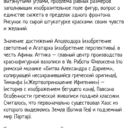
вытянутыми углами, проблема равных размеров
заполняющих изобразительное поле фигур, вопрос о
единстве сюжета в пределах одного фронтона.
Рисунок по сырой штукатурке красками. своих чувств
и желаний.
Значение достижений Аполлодора (изобретение
светотени) и Агатарха (изобретение перспективы). в
честь Афины. Аттика – главный центр производства
краснофигурной вазописи в Vв. Работы Филоксена (по
римской мозаике «Битва Александра с Дарием»,
копирующей несохранившийся греческий оригинал),
Тиманфа («Жертвоприношение Ифигении») –
(история с изображением бегущего коня), Павсона
Особенности греческой живописи поздней классики.
Считалось, что первоначально существовал Хаос из
которого выделились Земля (богиня Гея) и подземный
мир (Тартар).