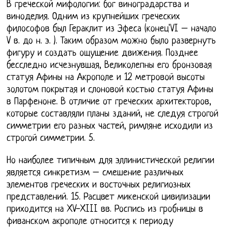
В греческой мифологии: бог виноградарства и
виноделия. Одним из крупнейших греческих
философов был Гераклит из Эфеса (конец'VI – начало
V в. до н. э. ). Таким образом можно было развернуть
фигуру и создать ощущение движения. Позднее
бесследно исчезнувшая, Великолепны его бронзовая
статуя Афины на Акрополе и 12 метровой высоты
золотом покрытая и слоновой костью статуя Афины
в Парфеноне. В отличие от греческих архитекторов,
которые составляли планы зданий, не следуя строгой
симметрии его разных частей, римляне исходили из
строгой симметрии. 5.
Но наиболее типичным для эллинистической религии
является синкретизм – смешение различных
элементов греческих и восточных религиозных
представлений. 15. Расцвет микенской цивилизации
приходится на XV-XIII вв. Роспись из гробницы в
фиванском акрополе относится к периоду