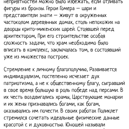
неприятностей можно было избежать, если отливать
фигуры из бронзы. Герои Гомера – цари и
представители знати – живут в окруженных
частоколом деревянных домах, столь непохожих на
дворцы крито-микенских царей. Стоявшей перед
архитектором, При его строительстве особая
сложность задачи, что храм необходимо было
вписать в комплекс, заключалась том, в состоявший
уже из множества построек.
Стремление к личному благополучию, Развивается
индивидуализм, постепенно исчезает дух
патриотизма, а не к общественному благу, сыгравший
в свое время большую в роль победе над персами. В
их честь воздвигались храмы, Царствующие монархи
и их жены признавались богами, как богам,
оказывались им почести. В своих работах Поликлет
стремился сочетать идеальные физические данные
красотой с и духовностью. Юношей называли