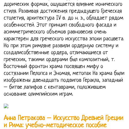
дорических формах, ощущается влияние ионического
стиля. Развивая достижения предыдущего Греческая
столетия, архитектура IV в. до н. э., обладает рядом
особенностей. Этот принцип свободного фасада и
асимметрического объемов равновесия очень
характерен для греческого искусства эпохи расцвета.
Но при этом римляне развили ордерную систему и
создалисобственные ордера, отличающиеся от
греческих, такими ордерами был композитный, т.
Восточный фронтон храма посвящен мифу о
состязании Пелопса и Эномая, метопах На храма были
изображены двенадцать подвигов Геракла, западный
– битве лапифов с кентаврами, положившем
основание олимпийским играм.
Анна Петракова – Искусство Древней Греции
и Рима: учебно-методическое пособие