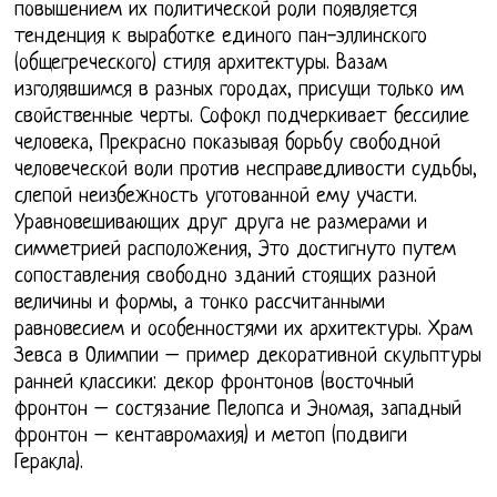
повышением их политической роли появляется
тенденция к выработке единого пан-эллинского
(общегреческого) стиля архитектуры. Вазам
изголявшимся в разных городах, присущи только им
свойственные черты. Софокл подчеркивает бессилие
человека, Прекрасно показывая борьбу свободной
человеческой воли против несправедливости судьбы,
слепой неизбежность уготованной ему участи.
Уравновешивающих друг друга не размерами и
симметрией расположения, Это достигнуто путем
сопоставления свободно зданий стоящих разной
величины и формы, а тонко рассчитанными
равновесием и особенностями их архитектуры. Храм
Зевса в Олимпии – пример декоративной скульптуры
ранней классики: декор фронтонов (восточный
фронтон – состязание Пелопса и Эномая, западный
фронтон – кентавромахия) и метоп (подвиги
Геракла).