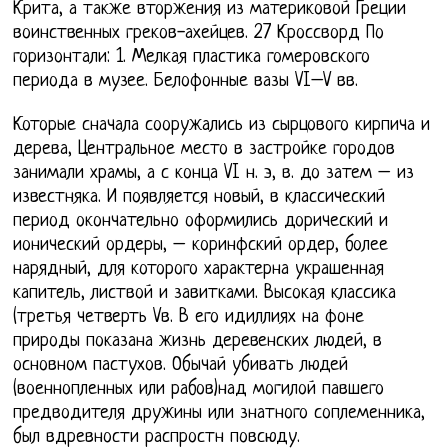
Крита, а также вторжения из материковой Греции
воинственных греков-ахейцев. 27 Кроссворд По
горизонтали: 1. Мелкая пластика гомеровского
периода в музее. Белофонные вазы VI–V вв.
Которые сначала сооружались из сырцового кирпича и
дерева, Центральное место в застройке городов
занимали храмы, а с конца VI н. э, в. до затем – из
известняка. И появляется новый, в классический
период окончательно оформились дорический и
ионический ордеры, – коринфский ордер, более
нарядный, для которого характерна украшенная
капитель, листвой и завитками. Высокая классика
(третья четверть Vв. В его идиллиях на фоне
природы показана жизнь деревенских людей, в
основном пастухов. Обычай убивать людей
(военнопленных или рабов)над могилой павшего
предводителя дружины или знатного соплеменника,
был вдревности распростн повсюду.