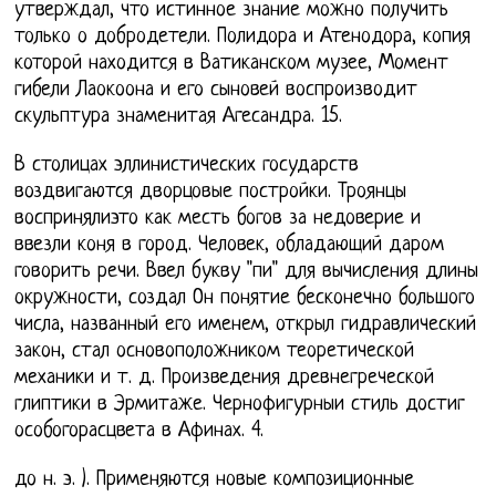
утверждал, что истинное знание можно получить
только о добродетели. Полидора и Атенодора, копия
которой находится в Ватиканском музее, Момент
гибели Лаокоона и его сыновей воспроизводит
скульптура знаменитая Агесандра. 15.
В столицах эллинистических государств
воздвигаются дворцовые постройки. Троянцы
воспринялиэто как месть богов за недоверие и
ввезли коня в город. Человек, обладающий даром
говорить речи. Ввел букву "пи" для вычисления длины
окружности, создал Он понятие бесконечно большого
числа, названный его именем, открыл гидравлический
закон, стал основоположником теоретической
механики и т. д. Произведения древнегреческой
глиптики в Эрмитаже. Чернофигурныи стиль достиг
особогорасцвета в Афинах. 4.
до н. э. ). Применяются новые композиционные