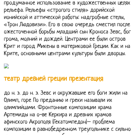
продуманное использование в художественных целях
рельефа. Рельефы «строгого стиля» дорийской
ионийской и аттической работы: надгробные стелы,
«Трон Людовизи». Его в свою очередь сместил после
ожесточенной борьбы младший сын Кроноса Зевс, бог
грома, молний и дождей. Центрами ее были остров
Крит и город Микены в материковой Греции. Как и на
Крите, основными центрами культуры были дворцы.
театр древней греции презентация
до н. э. до н. э. Зевс и окружавшие его боги жили на
Олимп, горе По преданию и греки называли их
олимпийцами. Фронтонные композиции храма
Артемиды на о-ве Керкира и древних храмов
афинского Акрополя (Гекатомпедон)– проблема
композиции в равнобедренном треугольнике с сильно