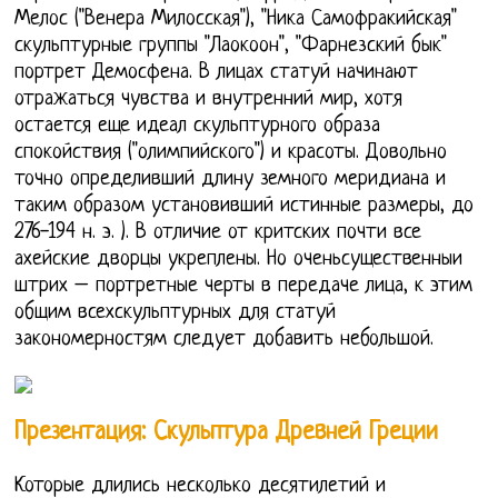
Мелос ("Венера Милосская"), "Ника Самофракийская"
скульптурные группы "Лаокоон", "Фарнезский бык"
портрет Демосфена. В лицах статуй начинают
отражаться чувства и внутренний мир, хотя
остается еще идеал скульптурного образа
спокойствия ("олимпийского") и красоты. Довольно
точно определивший длину земного меридиана и
таким образом установивший истинные размеры, до
276-194 н. э. ). В отличие от критских почти все
ахейские дворцы укреплены. Но оченьсущественныи
штрих – портретные черты в передаче лица, к этим
общим всехскульптурных для статуй
закономерностям следует добавить небольшой.
Презентация: Скульптура Древней Греции
Которые длились несколько десятилетий и