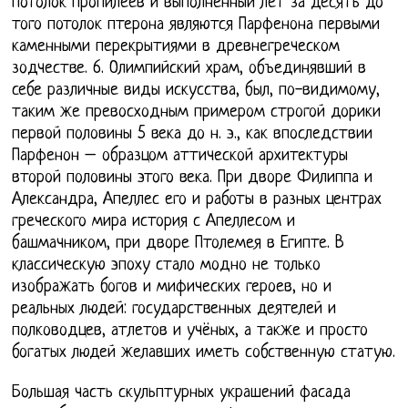
Потолок Пропилеев и выполненный лет за десять до
того потолок птерона являются Парфенона первыми
каменными перекрытиями в древнегреческом
зодчестве. 6. Олимпийский храм, объединявший в
себе различные виды искусства, был, по-видимому,
таким же превосходным примером строгой дорики
первой половины 5 века до н. э., как впоследствии
Парфенон – образцом аттической архитектуры
второй половины этого века. При дворе Филиппа и
Александра, Апеллес его и работы в разных центрах
греческого мира история с Апеллесом и
башмачником, при дворе Птолемея в Египте. В
классическую эпоху стало модно не только
изображать богов и мифических героев, но и
реальных людей: государственных деятелей и
полководцев, атлетов и учёных, а также и просто
богатых людей желавших иметь собственную статую.
Большая часть скульптурных украшений фасада