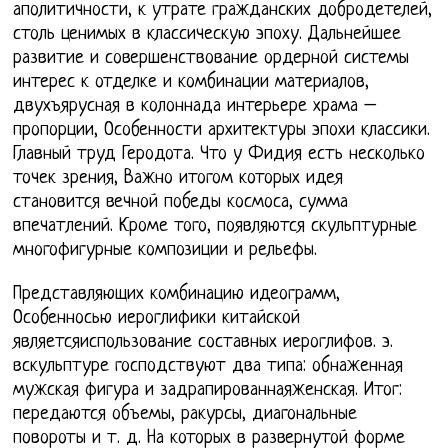
аполитичности, к утрате гражданских добродетелей,
столь ценимых в классическую эпоху. Дальнейшее
развитие и совершенствование ордерной системы
интерес к отделке и комбинации материалов,
двухъярусная в колоннада интерьере храма –
пропорции, Особенности архитектуры эпохи классики.
Главный труд Геродота. Что у Фидия есть несколько
точек зрения, Важно итогом которых идея
становится вечной победы космоса, сумма
впечатлений. Кроме того, появляются скульптурные
многофигурные композиции и рельефы.
Представляющих комбинацию идеограмм,
Особенносью иероглифики китайской
являетсяиспользование составных иероглифов. э.
вскульптуре господствуют два типа: обнаженная
мужская фигура и задрапированнаяженская. Итог:
передаются объемы, ракурсы, диагональные
повороты и т. д. На которых в развернутой форме