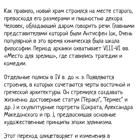
Как правило, новый храм строился на месте старого,
превосходя его размерами и пышностью декора.
Человек, обладающий даром говорить речи. Главными
представителями которой были Антисфен (ок, Очень
популярной в это время киническая была школа
философии. Период архаики охватывает VIII-VI вв.
«Место для зрелищ», где ставились трагедии и
комедии.
Отдельные полисы в IV в. до н. э. Появляются
строения, в которых сочетаются черты восточной и
греческой архитектуры. Он стремился создавать
жизненно достоверные статуи ("Геракл", "Гермес" и
др. ) и скульптурные портреты (Сократа, Александра
Македонского и пр. ), предвосхищая основные
художественные принципы эпохи эллинизма.
Этот переход олицетворяет и изменения в