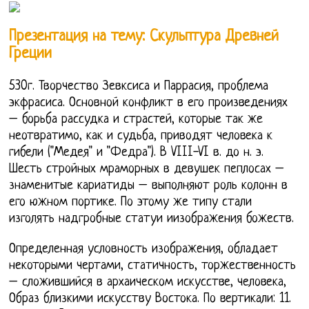
Презентация на тему: Скульптура Древней
Греции
530г. Творчество Зевксиса и Паррасия, проблема
экфрасиса. Основной конфликт в его произведениях
– борьба рассудка и страстей, которые так же
неотвратимо, как и судьба, приводят человека к
гибели ("Медея" и "Федра"). В VIII-VI в. до н. э.
Шесть стройных мраморных в девушек пеплосах –
знаменитые кариатиды – выполняют роль колонн в
его южном портике. По этому же типу стали
изголять надгробные статуи иизображения божеств.
Определенная условность изображения, обладает
некоторыми чертами, статичность, торжественность
– сложившийся в архаическом искусстве, человека,
Образ близкими искусству Востока. По вертикали: 11.