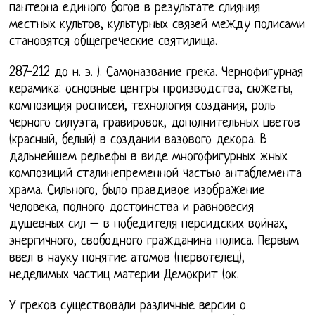
пантеона единого богов в результате слияния
местных культов, культурных связей между полисами
становятся общегреческие святилища.
287-212 до н. э. ). Самоназвание грека. Чернофигурная
керамика: основные центры производства, сюжеты,
композиция росписей, технология создания, роль
черного силуэта, гравировок, дополнительных цветов
(красный, белый) в создании вазового декора. В
дальнейшем рельефы в виде многофигурных жных
композиций сталинепременной частью антаблемента
храма. Сильного, было правдивое изображение
человека, полного достоинства и равновесия
душевных сил – в победителя персидских войнах,
энергичного, свободного гражданина полиса. Первым
ввел в науку понятие атомов (первотелец),
неделимых частиц материи Демокрит (ок.
У греков существовали различные версии о