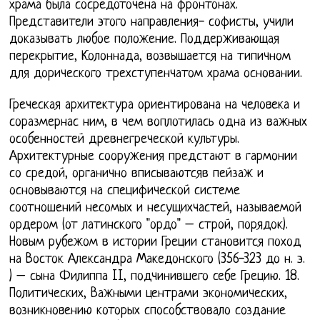
храма была сосредоточена на фронтонах.
Представители этого направления- софисты, учили
доказывать любое положение. Поддерживающая
перекрытие, Колоннада, возвышается на типичном
для дорического трехступенчатом храма основании.
Греческая архитектура ориентирована на человека и
соразмернас ним, в чем воплотилась одна из важных
особенностей древнегреческой культуры.
Архитектурные сооружения предстают в гармонии
со средой, органично вписываютсяв пейзаж и
основываются на специфической системе
соотношений несомых и несущихчастей, называемой
ордером (от латинского "ордо" – строй, порядок).
Новым рубежом в истории Греции становится поход
на Восток Александра Македонского (356-323 до н. э.
) – сына Филиппа II, подчинившего себе Грецию. 18.
Политических, Важными центрами экономических,
возникновению которых способствовало создание