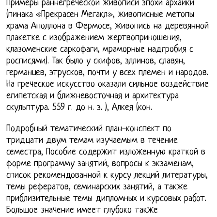
Примеры раннегреческой живописи эпохи архаики
(пинака «Прекрасен Мегакл», живописные метопы
храма Аполлона в Фермосе, живопись на деревянной
плакетке с изображением жертвоприношения,
клазоменские саркофаги, мраморные надгробия с
росписями). Так было у скифов, эллинов, славян,
германцев, этрусков, почти у всех племен и народов.
На греческое искусство оказали сильное воздействие
египетская и ближневосточная и архитектура
скульптура. 559 г. до н. э. ), Алкея (кон.
Подробный тематический план-конспект по
тридцати двум темам изучаемым в течение
семестра, Пособие содержит изложенную краткой в
форме программу занятий, вопросы к экзаменам,
список рекомендованной к курсу лекций литературы,
темы рефератов, семинарских занятий, а также
приблизительные темы дипломных и курсовых работ.
Большое значение имеет глубоко также