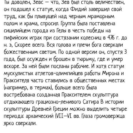
Ты доволен, Зевс – что, Зев был столь величествен,
он подошел к статуе, когда Фидий завершил свой
труд, как бы плывущей над черным мраморным
полом и храма, спросил. Группа была поставлена
сицилийцем города из Гелы в честь победы на
пифийских играх при состязании колесниц в 476 г. до
н. э, Скорее всего. Вся голова и плечи бога сверкали
божественным светом. По одной версии он, спустя 3
года, был осужден и брошен в тюрьму, где и умер
вскоре. За ней были посланы рабочие. И хотя статуи
мускулистых атлетов-олимпийцев работы Мирона и
Праксителя часто ставились в общественных местах
(например, в термах), больше всего была
востребована созданная Праксителем скульптура
отдыхающего грациозно-ленивого Сатира В истории
скульптуры Древней Греции можно выделить четыре
периода: архаический (VII–VI вв. Глаза громовержца
ярко сверкали.