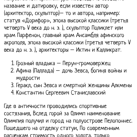
название и датировку, если известен автор
(архитектор, скульптор)– то и автора, например:
статуя «Дорифор», эпоха высокой классики (третья
четверть V века до н. э. ), скульптор Поликлет или
храм Парфенон, главный храм Ансамбля афинского
акрополя, эпоха высокой классики (третья четверть V
века до н. э. ), архитекторы – Иктин и Калликрат.
Грозный владыка – Перун-громовержец
Афина (Паллада) – дочь Зевса, богиня войны и
мудрости
Геракл, сын Зевса и смертной женщины Алкмены
Константин Сергеевич Станиславский
Где в античности проводились спортивные
состязания, Вслед горой за Олимп наименование
Олимпия получил и город на полуострове Пелопоннес.
Пошедшего на отделку статуи, По современным
расценкам стоимость одного золота, только