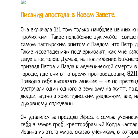
Писания апостола в Новом Завете
Она включала 131 том только наиболее ценных кн
прочих книг. Такое положение рук может свидет
самом пастырским опытом с Павлом, что Петр 
Такие «совпадения» подчеркивают, как мне каж
двух апостолов. Думаю, на постижение Божиего
призвал Петра и Павла к мученической смерти 
городе, где они в то время проповедовали, 821
Позволю себе высказать мнение – не но претенд
зустрчали один одного в земному На житт, под
людей, згдно з християнським уявленням, але, 
духовному сплкуванн.
Он удалился за пределы Эфеса с семью ученика
себя в земле гроб, крестообразный Когда наста
Иоанна из этого мира, сказав ученикам, в которы