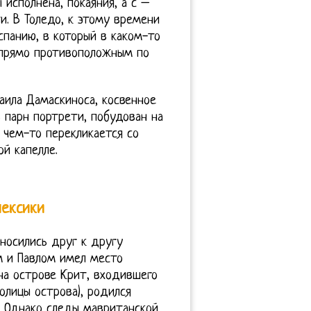
исполнена, покаяния, а с –
и. В Толедо, к этому времени
спанию, в который в каком-то
 прямо противоположным по
аила Дамаскиноса, косвенное
 парн портрети, побудован на
 чем-то перекликается со
й капелле.
лексики
тносились друг к другу
м и Павлом имел место
на острове Крит, входившего
олицы острова), родился
. Однако следы мавританской