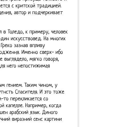
ается с критской традицией.
ения, автор и подчеркивает
л в Толедо, к примеру, человек
один искусствовед. На многих
Греко зазнав впливу
родження. Именно сверх- ибо
е выглядело, мягко говоря,
 для него непостижимая
ым гением. Таким чином, у
тнсть Спасителя. И это тоже
м-то перекликается со
 капелле. Например, когда
шен арабский язык. Диного
гчний виразний сенс картини