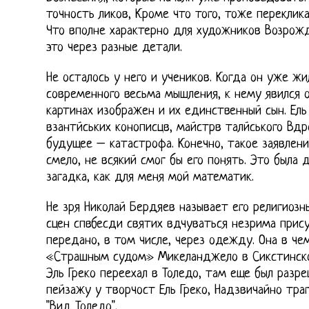
точность ликов, Кроме что того, тоже переклик
Что вполне характерно для художников Возрожд
это через разные детали.
Не осталось у него и учеников. Когда он уже жи
современного весьма мышления, к нему явился 
картинах изображен и их единственный сын. Ель 
взантйських конописцв, майстрв талйського Вд
будущее – катастрофа. Конечно, такое заявлени
смело, не всякий смог бы его понять. Это была
загадка, как для меня мой математик.
Не зря Николай Бердяев называет его религиозн
сцен спвбесди святих вдчуваться незрима прису
передано, в том числе, через одежду. Она в че
«Страшным судом» Микеланджело в Сикстинской
Эль Греко переехал в Толедо, там еще был разре
пейзажу у творчост Ель Греко, Надзвичайно тра
"Вид Толедо".