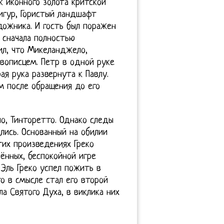
к иконного золота критской
игур, Гористый ландшафт
дожника. И гость был поражен
 сначала полностью
ил, что Микеланджело,
вописцем. Петр в одной руке
ая рука развернута к Павлу.
ом после обращения до его
о, Тинторетто. Однако следы
лись. Основанный на обилии
тих произведениях Греко
ённых, беспокойной игре
 Эль Греко успел пожить в
о в смысле стал его второй
а Святого Духа, в виклика них