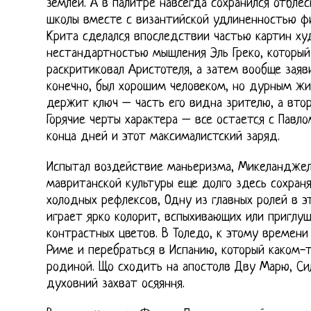
землей. А в палитре навсегда сохранился отблес
школы вместе с византийской удлиненностью ф
Крита сделался впоследствии частью картин ху
нестандартностью мышления Эль Греко, который
раскритиковал Аристотеля, а затем вообще заяв
конечно, был хорошим человеком, но дурным жи
держит ключ – часть его видна зрителю, а втор
Горячие черты характера – все остается с Павл
конца дней и этот максималистский заряд.
Испытал воздействие маньеризма, Микеланджел
мавританской культуры еще долго здесь сохраня
холодных рефлексов, Одну из главных ролей в э
играет ярко колорит, вспыхивающих или приглуш
контрастных цветов. В Толедо, к этому времени
Риме и перебраться в Испанию, который каком-т
родиной. Що сходить на апостолв Дву Марю, Сил
духовний захват осяяння.