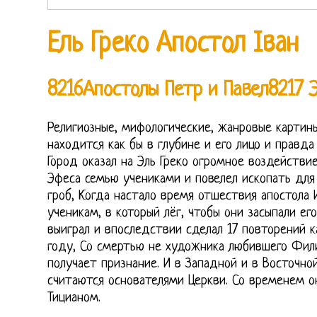
Ель Греко Апостол Іван
8216Апостолы Петр и Павел8217 Э
Религиозные, мифологические, жанровые картины
находится как бы в глубине и его лицо и правд
Город оказал на Эль Греко огромное воздействие
Эфеса семью учениками и повелел ископать для
гроб, Когда настало время отшествия апостола И
ученикам, в который лёг, чтобы они засыпали ег
выиграл и впоследствии сделал 17 повторений к
году, Со смертью не художника любившего Фили
получает признание. И в Западной и в Восточно
считаются основателями Церкви. Со временем о
Тицианом.