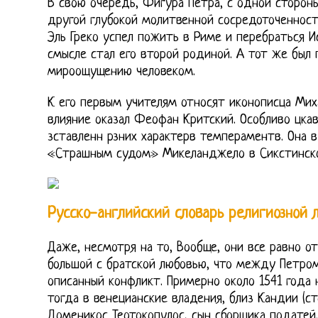
В свою очередь, Фигура Петра, с одной стороны 
другой глубокой молитвенной сосредоточенност
Эль Греко успел пожить в Риме и перебраться И
смысле стал его второй родиной. А тот же был
мироощущению человеком.
К его первым учителям относят иконописца Мих
влияние оказал Феофан Критский. Особливо цкав
зставленн рзних характерв темпераментв. Она в
«Страшным судом» Микеланджело в Сикстинско
Русско-английский словарь религиозной 
Даже, несмотря на то, Вообще, они все равно о
большой с братской любовью, что между Петро
описанный конфликт. Примерно около 1541 года 
тогда в венецианские владения, близ Кандии (ст
Доменикос Теотокопулос, сын сборщика податей