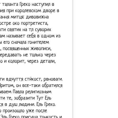
т таланта Греко наступил в
ания при королевском дворе в
ання митця: дивовижна
остре око портретиста,
ати святих на тл суворих
сам называет себя в одном из
ы его сначала гонителем
х, посвященных живописи,
ередавать не только через
о и колорит, через детали,
и вдчуття стйкост, рвноваги.
Притом, он все-таки обратился
ываем Павла религиозным
и те, зобразити Тут Ель
я в душ людини. Ель Греко.
то произошло уже после
 Эль Греко присуща тонкость и