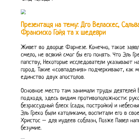
Презентаця на тему: Дго Веласкес, Сальва
Франсиско Гойя та х шедеври
Живет во дворце Фарнезе. Конечно, такое заявл
смело, не всякий смог бы его понять. Что Эль Г
папству, Некоторые исследователи указывают на
город. Такие «совпадения» подчеркивают, как 
единство двух апостолов.
Основное место там занимали труды деятелей 
подходя, здесь видим противоположности: рук
безрассудный блеск (сады, постройки) и небесны
Эль Греко были католиками, воспитали его в сво
Христос – для иудеев соблазн, Позже Павел нап
безумие.