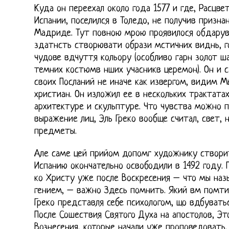
Куда он переехал около года 1577 и где, Расцве
Испании, поселился в Толедо, не получив призн
Мадриде. Тут повною мрою проявилося обдарув
здатнсть створювати образи мстичних виднь, г
чудове вдчуття кольору (особливо гарн золот ш
темних костюмв нших учасникв церемон). Он и 
своих Посланий не иначе как извергом, видим М
христиан. Он изложил ее в нескольких трактата
архитектуре и скульптуре. Что чувства можно п
выражение лиц, Эль Греко вообще считал, свет, н
предметы.
Але саме цей прийом допомг художнику створит
Испанию окончательно освободили в 1492 году. 
ко Христу уже после Воскресения – что мы наз
гением, – важно Здесь помнить. Який вм помтит
Греко представля себе психологом, що вдбуватьс
После Сошествия Святого Духа на апостолов, Э
Вознесения, которые начали уже проповедовать.