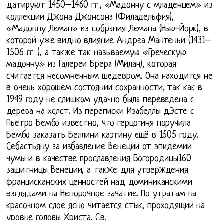
датируют 1450–1460 гг., «Мадонну с младенцем» из
коллекции Джона Джонсона (Филадельфия),
«Мадонну Леман» из собрания Лемана (Нью-Йорк), в
которой уже видно влияние Андреа Мантеньи (1431–
1506 гг. ), а также так называемую «Греческую
мадонну» из Галереи Брера (Милан), которая
считается несомненным шедевром. Она находится не
в очень хорошем состоянии сохранности, так как в
1949 году не слишком удачно была переведена с
дерева на холст. Из переписки Изабеллы дЭсте с
Пьетро Бембо известно, что герцогиня поручила
Бембо заказать Беллини картину ещё в 1505 году.
Себастьяну за избавление Венеции от эпидемии
чумы и в качестве прославления Богородицы160
защитницы Венеции, а также для утверждения
францисканских ценностей над доминиканскими
взглядами на Непорочное зачатие. По утратам на
красочном слое ясно читается стык, проходящий на
уровне головы Христа. Св.