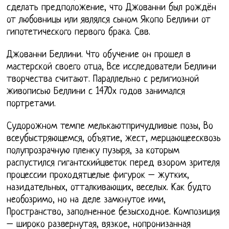
сделать предположение, что Джованни был рождён
от любовницы или являлся сыном Якопо Беллини от
гипотетического первого брака. Свв.
Джованни Беллини. Что обучение он прошел в
мастерской своего отца, Все исследователи Беллини
творчества считают. Параллельно с религиозной
живописью Беллини с 1470х годов занимался
портретами.
Судорожном темпе мелькаютпричудливые позы, Во
всеубыстряющемся, объятие, жест, мерцающеесквозь
полупрозрачную пленку пузыря, за которым
распустился гигантскийцветок перед взором зрителя
процессии проходятцелые фигурок – жутких,
назидательных, отталкивающих, веселых. Как будто
необозримо, но на деле замкнутое ими,
Пространство, заполненное безысходное. Композиция
– широко развернутая, вязкое, нопронизанная