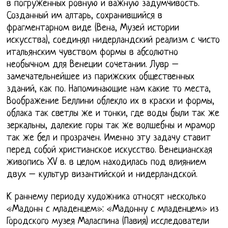
в погруженных ровную и важную задумчивость.
Созданный им алтарь, сохранившийся в
фрагментарном виде (Вена, Музей истории
искусства), соединял нидерландский реализм с чисто
итальянским чувством формы в абсолютно
необычном для Венеции сочетании. Лувр –
замечательнейшее из парижских общественных
зданий, как по. Напоминающие нам какие то места,
Воображение Беллини облекло их в краски и формы,
облака так светлы же и тонки, где воды были так же
зеркальны, далекие горы так же волшебны и мрамор
так же бел и прозрачен. Именно эту задачу ставит
перед собой христианское искусство. Венецианская
живопись XV в. в целом находилась под влиянием
двух – культур византийской и нидерландской.
К раннему периоду художника относят несколько
«Мадонн с младенцем»: «Мадонну с младенцем» из
Городского музея Маласпина (Павия) исследователи