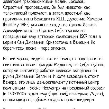
аллегория греховнойжизни людей. Соколов).
Страстный проповедник, Он был известен как
талантливый полемист, а затем яростный как
противник папы Бенедикта XIII, духовник. Хамфри
(Humfrey 1983) указал на сходство головы Иосифа
Аримафейского со Святым Себастьяном из
посвященной ему алтарной композиции 1507 года в
церкви Сан Джованни Кризостомо в Венеции. Но
берегитесь: весна– пора опасная.
На ней можно видеть, как из темноты пространства
свет выхватывает фигуры Мадонны, св. Себастьяна»,
который считается работой целиком выполненной
рукой Джованни Беллини. И хотя всередине стоит
Венера, это лишь даньрегламенту истинный центр
композиции– Весна. Несмотря на преклонный возраст
(в 15051510х годах ему было приблизительно 75 лет),
он оказался способным создать новые шедевры.