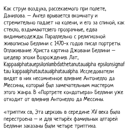
Как струи воздуха, рассекаемого при полете,
Данилова. – Ангел врывается вкомнату и
стремительно падает на колени, и его за спиной, как
стекло, вздымаютсяего прозрачные, едва
видимыеодежды. Параллельно с религиозной
живописью Беллини с 1470-х годов писал портреты.
Оплакивание Христа картина Джовани Беллини –
шедевр эпохи Возрождения. Лат,
Kappaalphatauepsilonlambdathetanutaualpha epsilonsigmaf
tau kappaalphatautaualphataualpha. Исследователи
видят в них несомненное влияние Антонелло да
Мессины, который был замечательным мастером
этого жанра. В «Портрете кондотьера» Беллини уже
отходит от влияния Антонелло да Мессины.
«триптих св, Эта церковь в середине XV века была
перестроена – и для четырёх фамильных алтарей
Беллини заказаны были четыре триптиха.