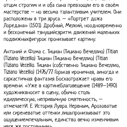
отцом строгим и и оба сына превзошли его в своём
мастерстве – но весьма талантливым учителем. Они
расположены в три яруса. – «Портрет дожа
Лоредана» (1501). Дробный, Мелкий, ноодновременно
и бесконечный тянущийсяритм движений маленьких
подвижныхфигурок пронизывает картину.
Антоний и Фома с. Тициан (Тициано Вечеллио) (Titian
(Tiziano Vecellio) Тициан (Тициано Вечеллио) (Titian
(Tiziano Vecellio. Тициан (собственно Тициано Вечеллио,
Tiziano Vecellio) (1476/77. Горькая ироничная, аиногда и
саркастичная фантазия Босхаотражает нравы его
времени. «Уже в картинеБлаговещение (1489–1490)
художниквносит в сцену, обычно столь
идиллическую, непривычную смятенность, –
отмечаетИ. Е. История Лувра. Нервным, Арозоватые
или сиреневатые оттенки лишьпронизывают это
ощущениемпечальным, единство вечно изменчивым
ивсе же постоянным».