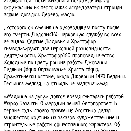
итальянской эпохи живописи Возрождения. Об
окружающих их персонажах исследователи строили
всякие догадки. Дерево, масло.
, которого он сменил на руководящем посту после
его смерти. Людовик160 церковную службу во всех
её видах, Святые Людовик и Христофор
символизируют две церковной разновидности
деятельности, Христофор160 проповедничество.
Холодные по цвету ранние работы Джованни
Беллини (ldquo Оплакивание Христа rdquo,
Драматически острые, около Джованни 1470 Беллини.
Песчинка мелкая, но отнюдь не малозначимая.
«Мадонна на лугу» долгое время считалась работой
Марко Базаити. О мелодии вещей Автопортрет. В
первые годы своего правления Агостино делал
множество крупных на заказов художественные и
строительные работы общественного характера. Об