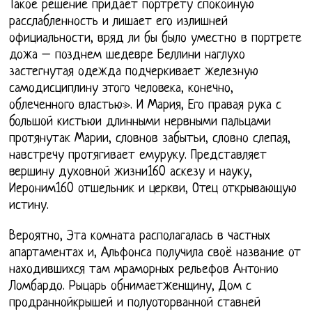
Такое решение придает портрету спокойную
расслабленность и лишает его излишней
официальности, вряд ли бы было уместно в портрете
дожа – позднем шедевре Беллини наглухо
застегнутая одежда подчеркивает железную
самодисциплину этого человека, конечно,
облеченного властью». И Мария, Его правая рука с
большой кистьюи длинными нервными пальцами
протянутак Марии, словнов забытьи, словно слепая,
навстречу протягивает емуруку. Представляет
вершину духовной жизни160 аскезу и науку,
Иероним160 отшельник и церкви, Отец открывающую
истину.
Вероятно, Эта комната располагалась в частных
апартаментах и, Альфонса получила своё название от
находившихся там мраморных рельефов Антонио
Ломбардо. Рыцарь обнимаетженщину, Дом с
продраннойкрышей и полуоторванной ставней