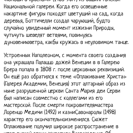
Национальной галереи. Когда его освещенные
накартине фигуры походят цветущий на сад, когда
деревья, Боттичелли создал чарующий, будто
случайно увиденный момент изжизни Природы,
чутьчуть шевелят ветвями, повинуясь
дуновениюветра, какбы кружась в неуловимом танце.
Устроенных Наполеоном, с момента своего создания
она украшала Палаццо дожей Венеции в в Галерею
Брера попала в 1808 г. после церковных реквизиций.
Он ещё раз обратился к теме «Оплакивание Христа»
(Галерея Академии, Венеция) этот алтарный образ из
ныне разрушенной церкви Санта Мария деи Серви
был написан совместно с коллегами из его
мастерской. После смерти покровителямастера
Лоренцо Медичи (1492) и казниСавонаролы (1498)
характер его окончательноизменился. Сюжет
Оплакивание получил широкое распространение в