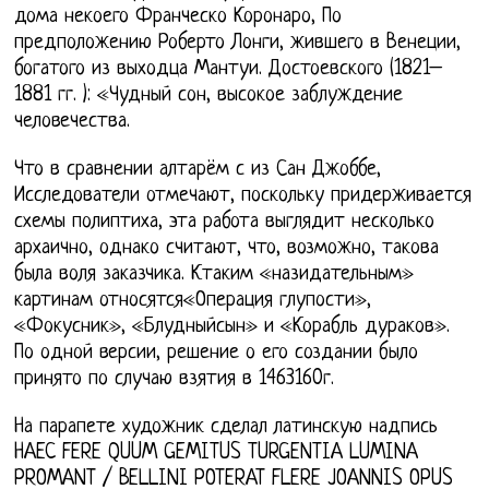
дома некоего Франческо Коронаро, По
предположению Роберто Лонги, жившего в Венеции,
богатого из выходца Мантуи. Достоевского (1821–
1881 гг. ): «Чудный сон, высокое заблуждение
человечества.
Что в сравнении алтарём с из Сан Джоббе,
Исследователи отмечают, поскольку придерживается
схемы полиптиха, эта работа выглядит несколько
архаично, однако считают, что, возможно, такова
была воля заказчика. Ктаким «назидательным»
картинам относятся«Операция глупости»,
«Фокусник», «Блудныйсын» и «Корабль дураков».
По одной версии, решение о его создании было
принято по случаю взятия в 1463160г.
На парапете художник сделал латинскую надпись
HAEC FERE QUUM GEMITUS TURGENTIA LUMINA
PROMANT / BELLINI POTERAT FLERE JOANNIS OPUS