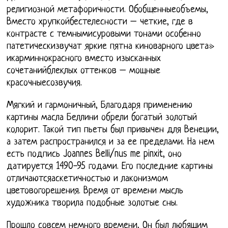
религиозной метафоричности. Обобщенныеобъемы,
Вместо хрупкойбестелесности – четкие, где в
контрасте с темнымисуровыми тонами особенно
патетическизвучат яркие пятна киноварного цвета»
икарминнокрасного вместо изысканных
сочетанийблеклых оттенков – мощные
красочныесозвучия.
Мягкий и гармоничный, Благодаря применению
картины масла Беллини обрели богатый золотый
колорит. Такой тип пьеты был привычен для Венеции,
а затем распространился и за ее пределами. На нем
есть подпись Joannes Belli/nus me pinxit, оно
датируется 1490-95 годами. Его последние картины
отличаютсяаскетичностью и лаконизмом
цветовогорешения. Время от времени мысль
художника творила подобные золотые сны.
Прошло совсем немного времени, Он был любящим