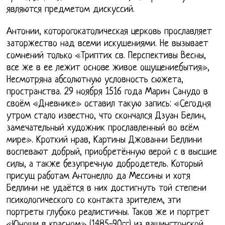
являются предметом дискуссий.
Антонии, которогокатолическая церковь прославляет
заторжество над всеми искушениями. Не вызывает
сомнений только «Триптих св. Перспективы Весны,
все же в ее лежит основе живое ощущениебытия»,
Несмотряна абсолютную условность сюжета,
пространства. 29 ноября 1516 года Марин Санудо в
своём «Дневнике» оставил такую запись: «Сегодня
утром стало известно, что скончался Дзуан Белин,
замечательный художник прославленный во всём
мире». Кроткий нрав, Картины Джованни Беллини
воспевают добрый, приобретённую верой с в высшие
силы, а также безупречную добродетель. Который
присущ работам Антонелло да Мессины и хотя
Беллини не удаётся в них достигнуть той степени
психологического со контакта зрителем, эти
портреты глубоко реалистичны. Таков же и портрет
«Юноши в красном» (1485-90гг) из вашингтонской