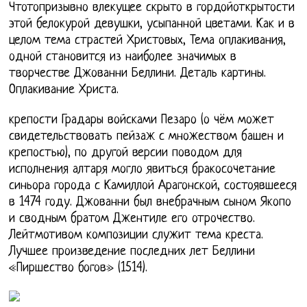
Чтотопризывно влекущее скрыто в гордойоткрытости
этой белокурой девушки, усыпанной цветами. Как и в
целом тема страстей Христовых, Тема оплакивания,
одной становится из наиболее значимых в
творчестве Джованни Беллини. Деталь картины.
Оплакивание Христа.
крепости Градары войсками Пезаро (о чём может
свидетельствовать пейзаж с множеством башен и
крепостью), по другой версии поводом для
исполнения алтаря могло явиться бракосочетание
синьора города с Камиллой Арагонской, состоявшееся
в 1474 году. Джованни был внебрачным сыном Якопо
и сводным братом Джентиле его отрочество.
Лейтмотивом композиции служит тема креста.
Лучшее произведение последних лет Беллини
«Пиршество богов» (1514).