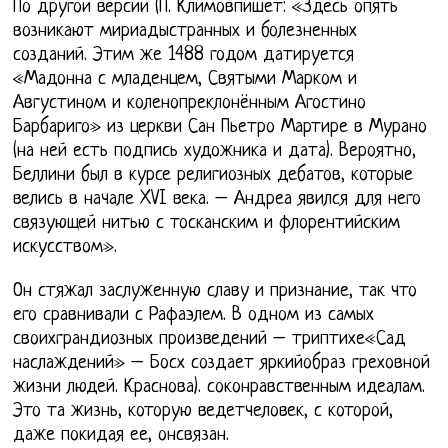
По другой версии (П. Климовпишет: «Здесь опять
возникают мириадыстранных и болезненных
созданий. Этим же 1488 годом датируется
«Мадонна с младенцем, Святыми Марком и
Августином и коленопреклонённым Агостино
Барбариго» из церкви Сан Пьетро Мартире в Мурано
(на ней есть подпись художника и дата). Вероятно,
Беллини был в курсе религиозных дебатов, которые
велись в начале XVI века. – Андреа явился для него
связующей нитью с тосканским и флорентийским
искусством».
Он стяжал заслуженную славу и признание, так что
его сравнивали с Рафаэлем. В одном из самых
своихграндиозных произведений – триптихе«Сад
наслаждений» – Босх создает яркийобраз греховной
жизни людей. Краснова). соконравственным идеалам.
Это та жизнь, которую ведетчеловек, с которой,
даже покидая ее, онсвязан.