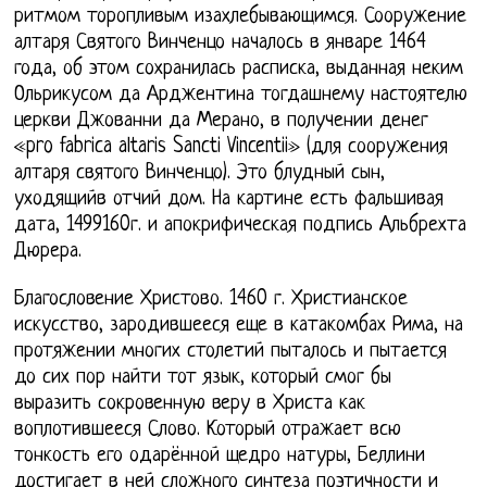
ритмом торопливым изахлебывающимся. Сооружение
алтаря Святого Винченцо началось в январе 1464
года, об этом сохранилась расписка, выданная неким
Ольрикусом да Арджентина тогдашнему настоятелю
церкви Джованни да Мерано, в получении денег
«pro fabrica altaris Sancti Vincentii» (для сооружения
алтаря святого Винченцо). Это блудный сын,
уходящийв отчий дом. На картине есть фальшивая
дата, 1499160г. и апокрифическая подпись Альбрехта
Дюрера.
Благословение Христово. 1460 г. Христианское
искусство, зародившееся еще в катакомбах Рима, на
протяжении многих столетий пыталось и пытается
до сих пор найти тот язык, который смог бы
выразить сокровенную веру в Христа как
воплотившееся Слово. Который отражает всю
тонкость его одарённой щедро натуры, Беллини
достигает в ней сложного синтеза поэтичности и