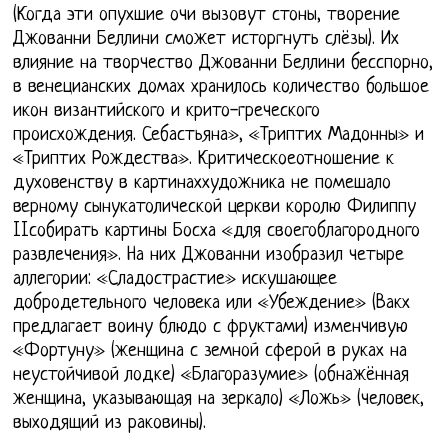
(Когда эти опухшие очи вызовут стоны, творение
Джованни Беллини сможет исторгнуть слёзы). Их
влияние на творчество Джованни Беллини бесспорно,
в венецианских домах хранилось количество большое
икон византийского и крито-греческого
происхождения. Себастьяна», «Триптих Мадонны» и
«Триптих Рождества». Критическоеотношение к
духовенству в картинаххудожника не помешало
верному сынукатолической церкви королю Филиппу
IIсобирать картины Босха «для своегоблагородного
развлечения». На них Джованни изобразил четыре
аллегории: «Сладострастие» искушающее
добродетельного человека или «Убеждение» (Вакх
предлагает воину блюдо с фруктами) изменчивую
«Фортуну» (женщина с земной сферой в руках на
неустойчивой лодке) «Благоразумие» (обнажённая
женщина, указывающая на зеркало) «Ложь» (человек,
выходящий из раковины).