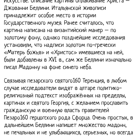
Искусстве. Описание картины Оплакивание Христа –
Джованни Беллини. Итальянской живописи
принадлежит особое место в истории
Государственного музея. Ранее считалось, что
картина написана на византийский манер – по
золотому фону, однако позднейшие исследования
установили, что надписи золотом по-гречески
«Матерь божья» и «Христос» имевшиеся на ней,
были добавлены в XVI в., сам же Беллини изначально
писал Мадонну на фоне синего неба.
Связывая пезарского святого160 Теренция, в любом
случае исследователи видят в алтаре политико-
религиозный подтекст изображённых на пределлы,
картинах и святого Георгия, с желанием прославить
гражданскую и военную власть правителей
Пезаро160 герцогского рода Сфорца. Очень простых, в
дальнейшем Беллини напишет множество мадонн,
не печальных и не улыбающихся, серьезных, но всегда