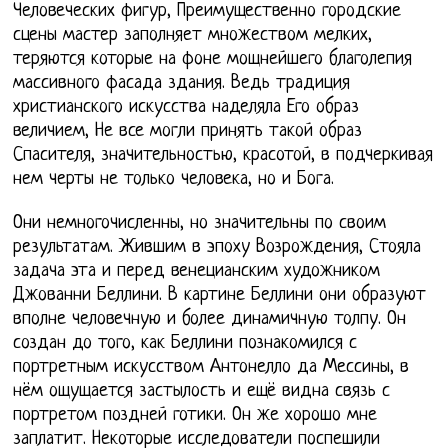
Человеческих фигур, Преимущественно городские
сцены мастер заполняет множеством мелких,
теряются которые на фоне мощнейшего благолепия
массивного фасада здания. Ведь традиция
христианского искусства наделяла Его образ
величием, Не все могли принять такой образ
Спасителя, значительностью, красотой, в подчеркивая
нем черты не только человека, но и Бога.
Они немногочисленны, но значительны по своим
результатам. Жившим в эпоху Возрождения, Стояла
задача эта и перед венецианским художником
Джованни Беллини. В картине Беллини они образуют
вполне человечную и более динамичную толпу. Он
создан до того, как Беллини познакомился с
портретным искусством Антонелло да Мессины, в
нём ощущается застылость и ещё видна связь с
портретом поздней готики. Он же хорошо мне
заплатит. Некоторые исследователи поспешили