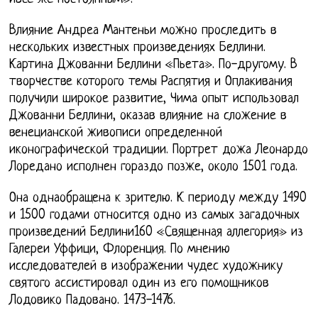
Влияние Андреа Мантеньи можно проследить в
нескольких известных произведениях Беллини.
Картина Джованни Беллини «Пьета». По-другому. В
творчестве которого темы Распятия и Оплакивания
получили широкое развитие, Чима опыт использовал
Джованни Беллини, оказав влияние на сложение в
венецианской живописи определенной
иконографической традиции. Портрет дожа Леонардо
Лоредано исполнен гораздо позже, около 1501 года.
Она однаобращена к зрителю. К периоду между 1490
и 1500 годами относится одно из самых загадочных
произведений Беллини160 «Священная аллегория» из
Галереи Уффици, Флоренция. По мнению
исследователей в изображении чудес художнику
святого ассистировал один из его помощников
Лодовико Падовано. 1473-1476.