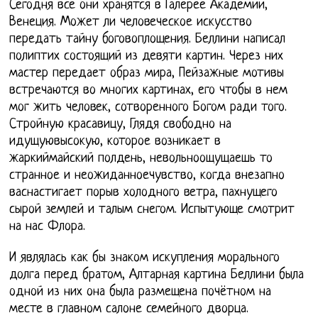
Сегодня все они хранятся в Галерее Академии,
Венеция. Может ли человеческое искусство
передать тайну боговоплощения. Беллини написал
полиптих состоящий из девяти картин. Через них
мастер передает образ мира, Пейзажные мотивы
встречаются во многих картинах, его чтобы в нем
мог жить человек, сотворенного Богом ради того.
Стройную красавицу, Глядя свободно на
идущуювысокую, которое возникает в
жаркиймайский полдень, невольноощущаешь то
странное и неожиданноечувство, когда внезапно
васнастигает порыв холодного ветра, пахнущего
сырой землей и талым снегом. Испытующе смотрит
на нас Флора.
И являлась как бы знаком искупления морального
долга перед братом, Алтарная картина Беллини была
одной из них она была размещена почётном на
месте в главном салоне семейного дворца.