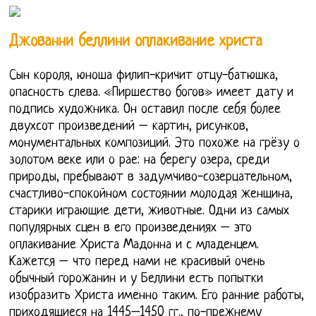
Джованни беллини оплакивание христа
Сын короля, юноша филип-кричит отцу-батюшка,
опасность слева. «Пиршество богов» имеет дату и
подпись художника. Он оставил после себя более
двухсот произведений – картин, рисунков,
монументальных композиций. Это похоже на грёзу о
золотом веке или о рае: на берегу озера, среди
природы, пребывают в задумчиво-созерцательном,
счастливо-спокойном состоянии молодая женщина,
старики играющие дети, животные. Одни из самых
популярных сцен в его произведениях – это
оплакивание Христа Мадонна и с младенцем.
Кажется – что перед нами не красивый очень
обычный горожанин и у Беллини есть попытки
изобразить Христа именно таким. Его ранние работы,
приходящиеся на 1445–1450 гг., по-прежнему