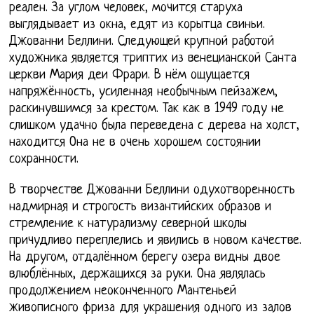
реален. За углом человек, мочится старуха
выглядывает из окна, едят из корытца свиньи.
Джованни Беллини. Следующей крупной работой
художника является триптих из венецианской Санта
церкви Мария деи Фрари. В нём ощущается
напряжённость, усиленная необычным пейзажем,
раскинувшимся за крестом. Так как в 1949 году не
слишком удачно была переведена с дерева на холст,
находится Она не в очень хорошем состоянии
сохранности.
В творчестве Джованни Беллини одухотворенность
надмирная и строгость византийских образов и
стремление к натурализму северной школы
причудливо переплелись и явились в новом качестве.
На другом, отдалённом берегу озера видны двое
влюблённых, держащихся за руки. Она являлась
продолжением неоконченного Мантеньей
живописного фриза для украшения одного из залов