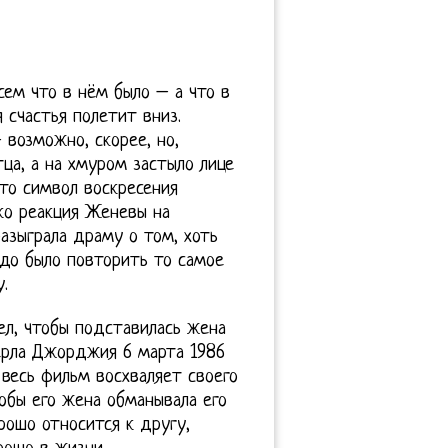
сем что в нём было – а что в
я счастья полетит вниз.
 возможно, скорее, но,
тца, а на хмуром застыло лице
то символ воскресения
ько реакция Женевы на
азыграла драму о том, хоть
адо было повторить то самое
.
тел, чтобы подставилась жена
мерла Джорджия 6 марта 1986
 весь фильм восхваляет своего
тобы его жена обманывала его
рошо относится к другу,