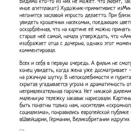
Видимо кто-то из них не может. Что любит, Так
иное агитплакат:) Художник-примитивист изМин
негонится заславой ипросто делаетто. При бли
увидеть крошечных насекомых, поедающих цветы
оскорблённая, что на картине её можно принять
старше неё самой, начала утверждать, что «Ам
изображает отца с дочерью, однако этот момен
комментировал.
Всех и себя в первую очередь. А фильм не смот
конец увидеть, когда жена уже досматривает –
на ржачную шутку. В непоколебимости и пурит
скрытая угадывается угроза и драматичность о
непривлекательная парочка. Нет никакой дилемм
маленькую тележку закавык нарисовали. Картины
быть понятны только нам, носителям «скромног
социализма», понравились европейской публике 
вШвейцарии, Германии, Великобритании идругих 