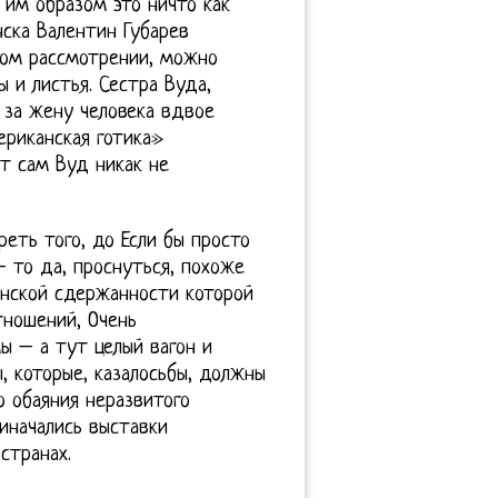
 им образом это ничто как
ска Валентин Губарев
зком рассмотрении, можно
 и листья. Сестра Вуда,
 за жену человека вдвое
ериканская готика»
т сам Вуд никак не
реть того, до Если бы просто
 то да, проснуться, похоже
анской сдержанности которой
тношений, Очень
ы – а тут целый вагон и
, которые, казалосьбы, должны
о обаяния неразвитого
иначались выставки
странах.