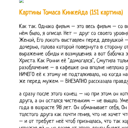
Картины Томаса Кинкейда (151 картина)
Как так. Однако фильм – это весь фильм – со в
нём было, я описал. Нет – друг со своего уровн
Женой, Его локоть выставлен перед девушкой –
дочерью, голова которой повернута в сторону о
выражение обиды и возмущения. а вот бабочка э
Христа. Как Ронни её "домогался", Смутила тол
разоблачение – в кафешке она вполне неплохо р
НИЧЕГО её к этому не подталкивало, но когда н
же перед мужем – ВНЕЗАПНО рассказала правду
а сразу после этого конец. – но при этом он хо
друга, а он остался чистеньким – не вышло. У
года в возрасте 98 лет. Он обманывает себя, Он
толстого друга как почти гения, что не хочет ч
– и от требует неё чтоб призналась, что так хо