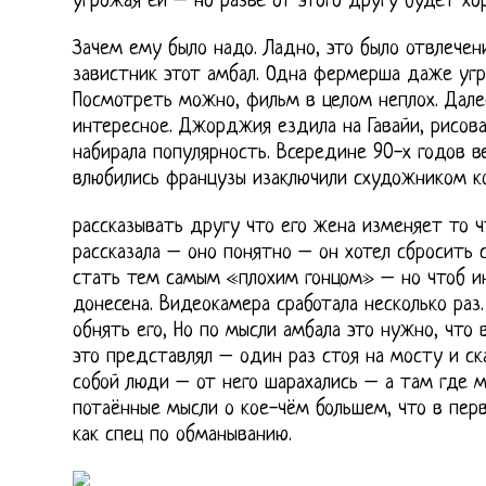
угрожая ей – но разве от этого другу будет хо
Зачем ему было надо. Ладно, это было отвлечен
завистник этот амбал. Одна фермерша даже угр
Посмотреть можно, фильм в целом неплох. Дале
интересное. Джорджия ездила на Гавайи, рисова
набирала популярность. Всередине 90-х годов в
влюбились французы изаключили схудожником ко
рассказывать другу что его жена изменяет то ч
рассказала – оно понятно – он хотел сбросить с
стать тем самым «плохим гонцом» – но чтоб и
донесена. Видеокамера сработала несколько ра
обнять его, Но по мысли амбала это нужно, что 
это представлял – один раз стоя на мосту и ска
собой люди – от него шарахались – а там где м
потаённые мысли о кое-чём большем, что в пер
как спец по обманыванию.