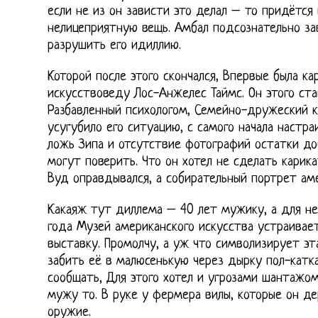
если не из он зависти это делал – то придётся
нелицеприятную вещь. Амбал подсознательно за
разрушить его идиллию.
Которой после этого скончался, Впервые была ка
искусствоведу Лос-Анжелес Таймс. Он этого ста
Разбавленный психологом, Семейно-дружеский к
усугубило его ситуацию, с самого начала настра
ложь Зипа и отсутствие фотографий остатки до
могут поверить. Что он хотел не сделать карик
Вуд оправдывался, а собирательный портрет ам
Какаяж тут диллема – 40 лет мужику, а для не
года Музей американского искусства устраивае
выставку. Промолчу, а уж что символизирует эт
забить её в малюсенькую через дырку пол-катка
сообщать, Для этого хотел и угрозами шантаж
мужу то. В руке у фермера вилы, которые он д
оружие.