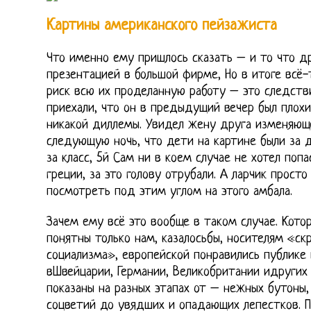
Картины американского пейзажиста
Что именно ему пришлось сказать – и то что д
презентацией в большой фирме, Но в итоге всё-
риск всю их проделанную работу – это следств
приехали, что он в предыдущий вечер был плохи
никакой диллемы. Увидел жену друга изменяюще
следующую ночь, что дети на картине были за 
за класс, 5й Сам ни в коем случае не хотел по
греции, за это голову отрубали. А ларчик прост
посмотреть под этим углом на этого амбала.
Зачем ему всё это вообще в таком случае. Кото
понятны только нам, казалосьбы, носителям «ск
социализма», европейской понравились публике 
вШвейцарии, Германии, Великобритании идругих 
показаны на разных этапах от – нежных бутоны,
соцветий до увядших и опадающих лепестков. Пр