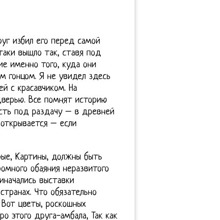
руг избил его перед самой
таки вышло так, ставя под
ие именно того, куда они
м гонцом. Я не увидел здесь
й с красавчиком. На
дверью. Все помнят историю
пасть под раздачу – в древней
о открывается – если
рые, Картины, должны быть
ромного обаяния неразвитого
иначались выставки
странах. Что обязательно
 Вот цветы, роскошных
о этого друга-амбала, Так как