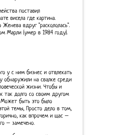
мейства поставил
те висела где картина.
 Женева вдруг "раскололась".
м Марли (умер в 1984 году).
го у с ним бизнес и отвлекать
ну обнаружили на свалке среди
ловеческой жизни. Чтобы и
ик так долго со своим другом
. Может быть это было
этой темы, Просто дело в том,
горично, как впрочем и щас –
го – замечено.