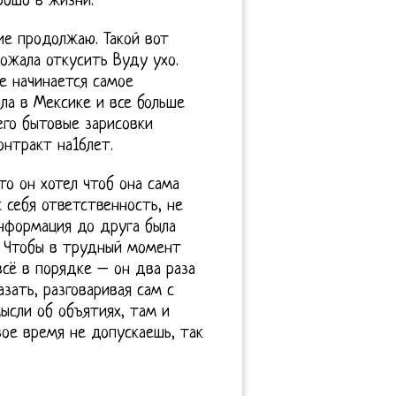
рошо в жизни.
ие продолжаю. Такой вот
ожала откусить Вуду ухо.
е начинается самое
ла в Мексике и все больше
его бытовые зарисовки
нтракт на16лет.
то он хотел чтоб она сама
 себя ответственность, не
нформация до друга была
з. Чтобы в трудный момент
всё в порядке – он два раза
зать, разговаривая сам с
ысли об объятиях, там и
вое время не допускаешь, так