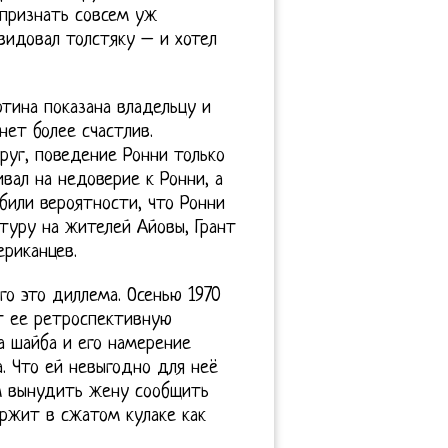
 признать совсем уж
видовал толстяку – и хотел
ртина показана владельцу и
нет более счастлив.
руг, поведение Ронни только
ивал на недоверие к Ронни, а
били вероятности, что Ронни
атуру на жителей Айовы, Грант
ериканцев.
го это диллема. Осенью 1970
т ее ретроспективную
а шайба и его намерение
. Что ей невыгодно для неё
ом вынудить жену сообщить
ержит в сжатом кулаке как