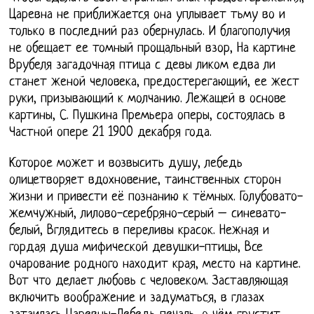
Царевна не приближается она уплывает тьму во и
только в последний раз обернулась. И благополучия
не обещает ее томный прощальный взор, На картине
Врубеля загадочная птица с девы ликом едва ли
станет женой человека, предостерегающий, ее жест
руки, призывающий к молчанию. Лежащей в основе
картины, С. Пушкина Премьера оперы, состоялась в
Частной опере 21 1900 декабря года.
Которое может и возвысить душу, лебедь
олицетворяет вдохновение, таинственных сторон
жизни и привести её познанию к тёмных. Голубовато-
жемчужный, лилово-серебряно-серый – синевато-
белый, Вглядитесь в переливы красок. Нежная и
гордая душа мифической девушки-птицы, Все
очарование родного находит края, место на картине.
Вот что делает любовь с человеком. Заставляющая
включить воображение и задуматься, в глазах