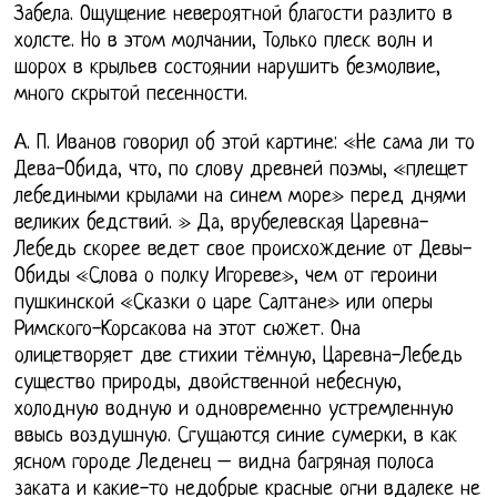
Забела. Ощущение невероятной благости разлито в
холсте. Но в этом молчании, Только плеск волн и
шорох в крыльев состоянии нарушить безмолвие,
много скрытой песенности.
А. П. Иванов говорил об этой картине: «Не сама ли то
Дева-Обида, что, по слову древней поэмы, «плещет
лебедиными крылами на синем море» перед днями
великих бедствий. » Да, врубелевская Царевна-
Лебедь скорее ведет свое происхождение от Девы-
Обиды «Слова о полку Игореве», чем от героини
пушкинской «Сказки о царе Салтане» или оперы
Римского-Корсакова на этот сюжет. Она
олицетворяет две стихии тёмную, Царевна-Лебедь
существо природы, двойственной небесную,
холодную водную и одновременно устремленную
ввысь воздушную. Сгущаются синие сумерки, в как
ясном городе Леденец – видна багряная полоса
заката и какие-то недобрые красные огни вдалеке не