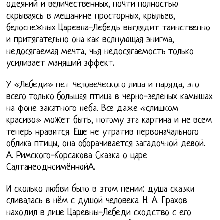
одеяний и величественных, почти полностью
скрываясь в мешанине просторных, крыльев,
белоснежных Царевна-Лебедь выглядит таинственно
и притягательно она как волнующая энигма,
недосягаемая мечта, чья недосягаемость только
усиливает манящий эффект.
У «Лебеди» нет человеческого лица и наряда, это
всего только большая птица в черно-зеленых камышах
на фоне закатного неба. Все даже «слишком
красиво» может быть, потому эта картина и не всем
теперь нравится. Еще не утратив первоначального
облика птицы, она оборачивается загадочной девой.
А. Римского-Корсакова Сказка о царе
СалтанеодноимённойА.
И сколько любви было в этом пении: душа сказки
сливалась в нём с душой человека. Н. А. Прахов
находил в лице Царевны-Лебеди сходство с его