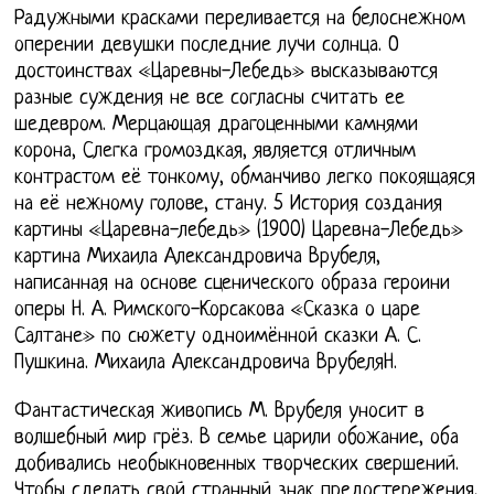
Радужными красками переливается на белоснежном
оперении девушки последние лучи солнца. О
достоинствах «Царевны-Лебедь» высказываются
разные суждения не все согласны считать ее
шедевром. Мерцающая драгоценными камнями
корона, Слегка громоздкая, является отличным
контрастом её тонкому, обманчиво легко покоящаяся
на её нежному голове, стану. 5 История создания
картины «Царевна-лебедь» (1900) Царевна-Лебедь»
картина Михаила Александровича Врубеля,
написанная на основе сценического образа героини
оперы Н. А. Римского-Корсакова «Сказка о царе
Салтане» по сюжету одноимённой сказки А. С.
Пушкина. Михаила Александровича ВрубеляН.
Фантастическая живопись М. Врубеля уносит в
волшебный мир грёз. В семье царили обожание, оба
добивались необыкновенных творческих свершений.
Чтобы сделать свой странный знак предостережения,