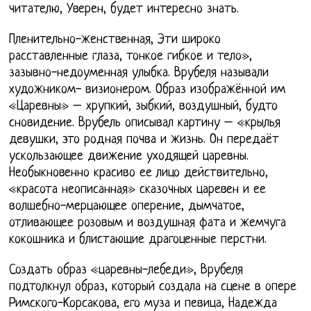
читателю, Уверен, будет интересно знать.
Пленительно-женственная, Эти широко
расставленные глаза, тонкое гибкое и тело»,
зазывно-недоуменная улыбка. Врубеля называли
художником- визионером. Образ изображённой им
«Царевны» – хрупкий, зыбкий, воздушный, будто
сновидение. Врубель описывал картину – «крылья
девушки, это родная почва и жизнь. Он передаёт
ускользающее движение уходящей царевны.
Необыкновенно красиво ее лицо действительно,
«красота неописанная» сказочных царевен и ее
волшебно-мерцающее оперение, дымчатое,
отливающее розовым и воздушная фата и жемчуга
кокошника и блистающие драгоценные перстни.
Создать образ «царевны-лебеди», Врубеля
подтолкнул образ, который создала на сцене в опере
Римского-Корсакова, его муза и певица, Надежда