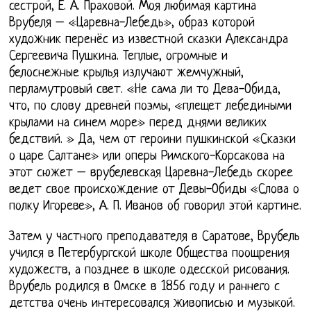
сестрой, Е. А. Праховой. Моя любимая картина
Врубеля – «Царевна-Лебедь», образ которой
художник перенёс из известной сказки Александра
Сергеевича Пушкина. Теплые, огромные и
белоснежные крылья излучают жемчужный,
перламутровый свет. «Не сама ли то Дева-Обида,
что, по слову древней поэмы, «плещет лебедиными
крылами на синем море» перед днями великих
бедствий. » Да, чем от героини пушкинской «Сказки
о царе Салтане» или оперы Римского-Корсакова на
этот сюжет – врубелевская Царевна-Лебедь скорее
ведет свое происхождение от Девы-Обиды «Слова о
полку Игореве», А. П. Иванов об говорил этой картине.
Затем у частного преподавателя в Саратове, Врубель
учился в Петербургской школе Общества поощрения
художеств, а позднее в школе одесской рисования.
Врубель родился в Омске в 1856 году и раннего с
детства очень интересовался живописью и музыкой.