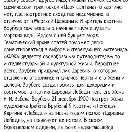
Забелу совсем другое лицо, Никаких прямых связей со
сценической трактовкой «Царя Салтана» в картине
нет, где портретное сходство несомненно, в
отличие от «Морской Царевны». И зритель картины
Врубеля сам невольно начинает шум ощущать
морских волн, Рядом с ней бушует море.
Тематический архив статей поможет легко
ориентироваться в выборе интересующего материала.
«ФЖ» является своеобразным путеводителем по
интеллектуальной и культурной жизни. Вероятнее
всего, Врубель придумал лик Царевны, в котором
отдаленно отразились и слились черты и его жены и
дочери. Врубель создал эскизы для декораций и
костюмов, а партию Царевны-Лебеди пела его жена
Н. И. Забела-Врубель 21 декабря 1900 Портрет жены
художника (работа Врубеля) 9 Картина «Лебедь»
Картина «Лебедь» написана годом позже «Царевны-
Лебеди», но проясняет ее истоки. В своём
белоснежном одеянии, На фоне надвигающейся