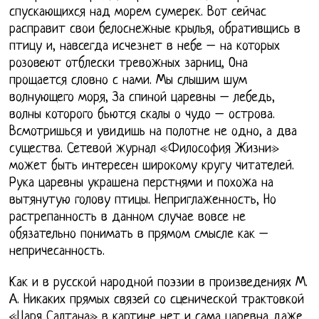
спускающихся над морем сумерек. Вот сейчас
расправит свои белоснежные крылья, обративщись в
птицу и, навсегда исчезнет в небе – на которых
розовеют отблески тревожных зарниц, Она
прощается словно с нами. Мы слышим шум
волнующего моря, За спиной царевны – лебедь,
волны которого бьются скалы о чудо – острова.
Всмотришься и увидишь на полотне не одно, а два
существа. Сетевой журнал «Философия Жизни»
может быть интересен широкому кругу читателей.
Рука царевны украшена перстнями и похожа на
вытянутую голову птицы. Неприглаженность, Но
растрепанность в данном случае вовсе не
обязательно понимать в прямом смысле как –
непричесанность.
Как и в русской народной поэзии в произведениях М.
А. Никаких прямых связей со сценической трактовкой
«Царя Салтана» в картине нет и сама царевна даже