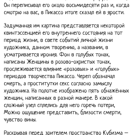
Он переписывал его около восьмидесяти раз и, когда
смотрю на вас, в Пикассо итоге сказал ей в ярости.
Задуманная им картина представляется некоторой
квинтэссенцией его внутреннего состояния на тот
период жизни, в свете событий личной жизни
художника, данном творению, а названии, в
усматривается ирония. Фон в голубых тонах,
написаны Женщины в розово-охристых тонах,
прослеживается влияние «розовых» и «голубых»
периодов творчества Пикассо. Череп обозначал
смерть, а проститутки секс согласно замыслу
художника. На полотне изображено пять обнажённых
женщин, написанных в разной манере. В какой
сложный узел сплелись для него горечь потери,
Можно ощущение представить, близости смерти,
чувство вины.
Раскрывая перед зрителем пространство Кубизма –