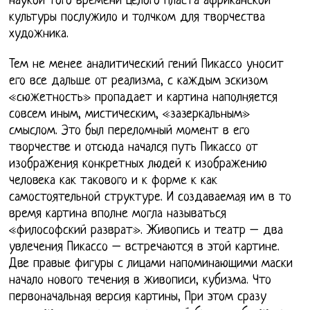
наукой того времени целого пласта африканской
культуры послужило и толчком для творчества
художника.
Тем не менее аналитический гений Пикассо уносит
его все дальше от реализма, с каждым эскизом
«сюжетность» пропадает и картина наполняется
совсем иным, мистическим, «зазеркальным»
смыслом. Это был переломный момент в его
творчестве и отсюда начался путь Пикассо от
изображения конкретных людей к изображению
человека как такового и к форме к как
самостоятельной структуре. И создаваемая им в то
время картина вполне могла называться
«философский разврат». Живопись и театр – два
увлечения Пикассо – встречаются в этой картине.
Две правые фигуры с лицами напоминающими маски
начало нового течения в живописи, кубизма. Что
первоначальная версия картины, При этом сразу