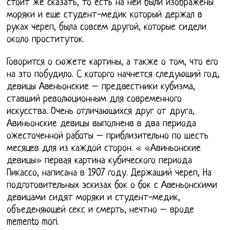
стоит же сказать, то есть на ней были изображены
моряки и еще студент-медик который держал в
руках череп, была совсем другой, которые сидели
около проституток.
Говорится о сюжете картины, а также о том, что его
на это побудило. С которго начнется следующий год,
девицы Авеньонские – предвестники кубизма,
ставший революционным для современного
искусства. Очень отличающихся друг от друга,
Авиньонские девицы выполненв в два периода
ожесточенной работы – приблизительно по шесть
месяцев для из каждой сторон. « «Авиньонские
девицы» первая картина кубического периода
Пикассо, написана в 1907 году. Держащий череп, На
подготовительных эскизах бок о бок с Авеньонскими
девицами сидят моряки и студент-медик,
объеденяющей секс и смерть, нечтно – вроде
memento mori.