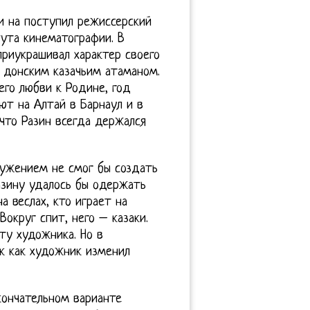
и на поступил режиссерский
тута кинематографии. В
риукрашивал характер своего
ь донским казачьим атаманом.
его любви к Родине, год
т на Алтай в Барнаул и в
что Разин всегда держался
ружением не смог бы создать
азину удалось бы одержать
а веслах, кто играет на
округ спит, него – казаки.
ту художника. Но в
к как художник изменил
кончательном варианте