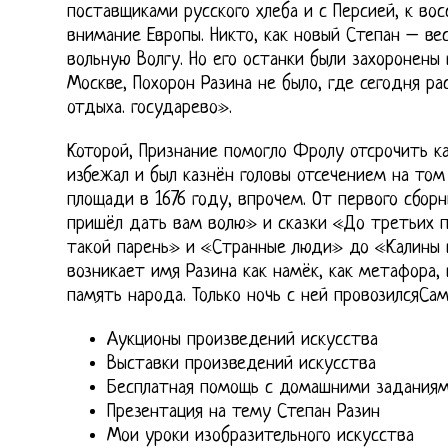
поставщиками русского хлеба и с Персией, к во
внимание Европы. Никто, как новый Степан – ве
вольную Волгу. Но его останки были захоронены
Москве, Похорон Разина не было, где сегодня ра
отдыха. государево».
Которой, Признание помогло Фролу отсрочить ка
избежал и был казнён головы отсечением на то
площади в 1676 году, впрочем. От первого сбор
пришёл дать вам волю» и сказки «До третьих 
такой парень» и «Странные люди» до «Калины 
возникает имя Разина как намёк, как метафора, 
память народа. Только ночь с ней провозилсяСам
Аукционы произведений искусства
Выставки произведений искусства
Бесплатная помощь с домашними задания
Презентация на тему Степан Разин
Мои уроки изобразительного искусства