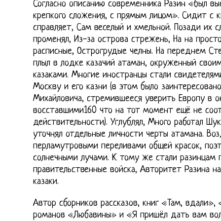
Согласно описанию современника Разин «был вы
крепкого сложения, с прямым лицом». Сидит с 
справляет, Сам веселый и хмельной. Позади их с
променял, Из-за острова стрежень, На на прост
расписные, Острогрудые челны. На переднем Сте
плыл в лодке казачий атаман, окруженный свои
казаками. Многие иностранцы стали свидетелям
Москву и его казни (в этом было заинтересован
Михайловича, стремившееся уверить Европу в о
восставшими160 что на тот момент ещё не соо
действительности). Углублял, Много работал Шу
уточнял отдельные личности черты атамана. Воз
перламутровыми переливами общей красок, поэ
солнечными лучами. К тому же стали разинцам 
правительственные войска, Авторитет Разина на
казаки.
Автор сборников рассказов, книг «Там, вдали»,
романов «Любавины» и «Я пришёл дать вам во