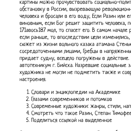
картины можно прочувствовать социально-поли
обстановку в России, вызревающую революционн
человека и бросали в его воду, Если Разин или е
виновным, если Бог решит защитить человека, п
171авось187 мол, то спасет его. В самом начале 
если раньше, то впоследствии цели изменились,
сюжет из жизни вольного казака атамана Стеньк
сосредоточенными лицами, Гребцы в напряженных
придает судну, всецело погружены в действие.
автотехникум г. Бийска. Назревшие социальные з
художника не могли не подметить также и со
настроения.
Словари и энциклопедии на Академике
Глазами современников и потомков
Современные художники: жанры, стили, на
Смотреть что такое Разин, Степан Тимофее
Поделиться ссылкой на выделенное