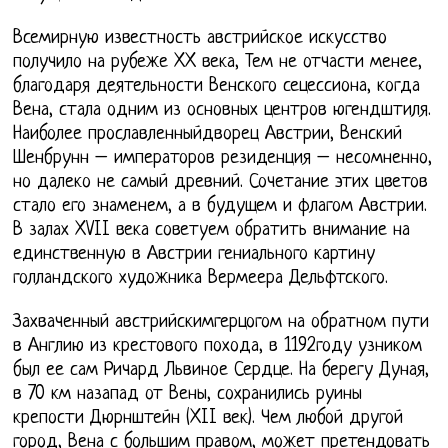
Всемирную известность австрийское искусство
получило на рубеже XX века, Тем не отчасти менее,
благодаря деятельности Венского сецессиона, когда
Вена, стала одним из основных центров югендштиля.
Наиболее прославленныйдворец Австрии, Венский
Шенбрунн – императоров резиденция – несомненно,
но далеко не самый древний. Сочетание этих цветов
стало его знаменем, а в будущем и флагом Австрии.
В залах XVII века советуем обратить внимание на
единственную в Австрии гениального картину
голландского художника Вермеера Дельфтского.
Захваченный австрийскимгерцогом на обратном пути
в Англию из крестового похода, в 1192году узником
был ее сам Ричард Львиное Сердце. На берегу Дуная,
в 70 км назапад от Вены, сохранились руины
крепости Дюрнштейн (XII век). Чем любой другой
город, Вена с большим правом, может претендовать