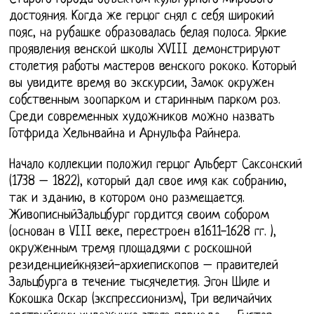
достояния. Когда же герцог снял с себя широкий
пояс, на рубашке образовалась белая полоса. Яркие
проявления венской школы XVIII демонстрируют
столетия работы мастеров венского рококо. Который
вы увидите время во экскурсии, Замок окружен
собственным зоопарком и старинным парком роз.
Среди современных художников можно назвать
Готфрида Хельнвайна и Арнульфа Райнера.
Начало коллекции положил герцог Альберт Саксонский
(1738 – 1822), который дал свое имя как собранию,
так и зданию, в котором оно размещается.
ЖивописныйЗальцбург гордится своим собором
(основан в VIII веке, перестроен в1611-1628 гг. ),
окруженным тремя площадями с роскошной
резиденциейкнязей-архиепископов – правителей
Зальцбурга в течение тысячелетия. Эгон Шиле и
Кокошка Оскар (экспрессионизм), Три величайчих