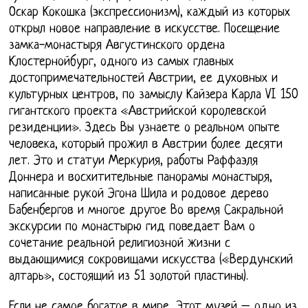
Оскар Кокошка (экспрессионизм), каждый из которых
открыл новое направление в искусстве. Посещение
замка-монастыря Августинского ордена
Клостернойбург, одного из самых главных
достопримечательностей Австрии, ее духовных и
культурных центров, по замыслу Кайзера Карла VI 150
гигантского проекта «Австрийской королевской
резиденции». Здесь Вы узнаете о реальном опыте
человека, который прожил в Австрии более десяти
лет. Это и статуи Меркурия, работы Раффаэля
Доннера и восхитительные панорамы монастыря,
написанные рукой Эгона Шила и родовое дерево
Бабенбергов и многое другое Во время Сакральной
экскурсии по монастырю гид поведает Вам о
сочетание реальной религиозной жизни с
выдающимися сокровищами искусства («Вердунский
алтарь», состоящий из 51 золотой пластины).
Если не самое богатое в мире, Этот музей – одно из