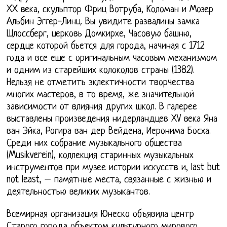
XX века, скульптор Фриц Вотруба, Коломан и Мозер
Альбин Эггер-Линц. Вы увидите развалины замка
Шлоссберг, церковь Домкирхе, Часовую башню,
сердце которой бьется для города, начиная с 1712
года и все еще с оригинальным часовым механизмом
и одним из старейших колоколов страны (1382).
Нельзя не отметить эклектичности творчества
многих мастеров, в то время, же значительной
зависимости от влияния других школ. В галерее
выставлены произведения нидерландцев XV века Яна
ван Эйка, Рогира ван дер Вейдена, Иеронима Босха.
Среди них собрание музыкального общества
(Musikverein), коллекция старинных музыкальных
инструментов при музее истории искусств и, last but
not least, – памятные места, связанные с жизнью и
деятельностью великих музыкантов.
Всемирная организация Юнеско объявила центр
Старого города объектом культурного мирового