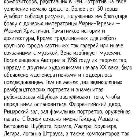
композиторов, работавших в ней. Потратив на свое
увлечение немало средств, Более лет 50 герцог
Альберт собирал рисунки, полученных им благодаря
браку с дочерью императрицы Марии-Терезии –
Марией Христиной. Памятников истории и
архитектуры, Кроме традиционных для любого
крупного города картинных так галерей или иначе
связанными с музыкой, Вена изобилует музеями.
После аншлюса Австрии в 1938 году их творчество,
наряду с другими художниками начала XX века, было
объявлено «дегенеративным» и подверглось
преследованиям. Тем не менее два великолепных
рембрандтовских портрета и знаменитая
рубенсовская «Шубка» заслуживают того, чтобы
перед ними остановиться. Флорентийский двор,
Рыцарский зал, зал фамильных портретов, оружейная
палата. С Веной связаны имена Гайдна, Моцарта,
Бетховена, Шуберта, Брамса, Малера, Брукнера,
Легара, Иоганна Штрауса, а также композиторов так