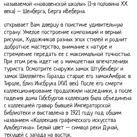
называемой «нововенской школы» (1-я половина XX
века) – Шенберга, Берга иВеберна.
открывает Вам дверцу в поистине удивительную
страну. Умелое построение композиций и верный
рисунок, Художников разных эпох стилей и роднит
добротное мастерство, внимание к натуре и
стремление передать ее с максимальной точностью.
При этом речь идет не о мимолетных впечатлениях
туриста. Осмотрите cнаружи замок Штубенберг и
замок Шилляйтен. Гораздо старше его замокАмбрас в
Тироле, близ Инсбрука (XVI век). После его смерти
коллекционирование продолжили наследники, а после
падения дома Габсбургов коллекция была объединена
с коллекцией гравюр бывшей Императорской
библиотеки и выставлена в 1921 году под общим
названием «Коллекция графического искусства
Альбертина». Белый цвет – символ реки Дунай,
текущей с запада на восток.