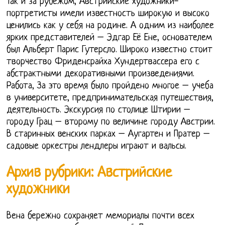
Так и за рубежом, Австрийские художники-
портретисты имели известность широкую и высоко
ценились как у себя на родине. А одним из наиболее
ярких представителей – Эдгар Её Ене, основателем
был Альберт Парис Гутерсло. Широко известно стоит
творчество Фриденсрайха Хундертвассера его с
абстрактными декоративными произведениями.
Работа, За это время было пройдено многое – учеба
в университете, предпринимательская путешествия,
деятельность. Экскурсия по столице Штирии –
городу Грац – второму по величине городу Австрии.
В старинных венских парках – Аугартен и Пратер –
садовые оркестры лендлеры играют и вальсы.
Архив рубрики: Австрийские
художники
Вена бережно сохраняет мемориалы почти всех