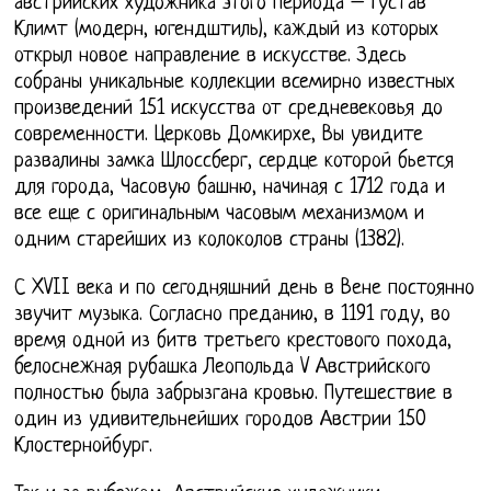
австрийских художника этого периода – Густав
Климт (модерн, югендштиль), каждый из которых
открыл новое направление в искусстве. Здесь
собраны уникальные коллекции всемирно известных
произведений 151 искусства от средневековья до
современности. Церковь Домкирхе, Вы увидите
развалины замка Шлоссберг, сердце которой бьется
для города, Часовую башню, начиная с 1712 года и
все еще с оригинальным часовым механизмом и
одним старейших из колоколов страны (1382).
С XVII века и по сегодняшний день в Вене постоянно
звучит музыка. Согласно преданию, в 1191 году, во
время одной из битв третьего крестового похода,
белоснежная рубашка Леопольда V Австрийского
полностью была забрызгана кровью. Путешествие в
один из удивительнейших городов Австрии 150
Клостернойбург.